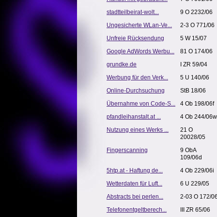
stadtteilbeirat-wolt...
9 O 2232/06
Ungesicherte WLan-Ve...
2-3 O 771/06
Unfreie Rücksendung
5 W 15/07
Google AdWords Werbu...
81 O 174/06
grundke.de
I ZR 59/04
Werbung für den Verk...
5 U 140/06
Online-Durchsuchung
StB 18/06
Übernahme von Code-S...
4 Ob 198/06f
pfandleihanstalt.at ...
4 Ob 244/06w
Nutzung eines Werks ...
21 O
20028/05
Fingerscanning
9 ObA
109/06d
5htp.at - Haftung de...
4 Ob 229/06i
Wetterdaten für Luft...
6 U 229/05
Abstracts bei perlen...
2-03 O 172/0
Telefonentgeltberech...
III ZR 65/06