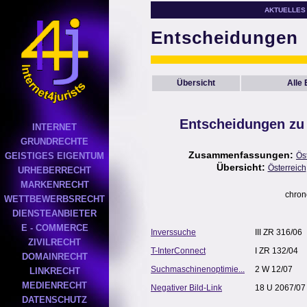
AKTUELLES
Entscheidungen
Übersicht
Alle
Entscheidungen zu
INTERNET
GRUNDRECHTE
Zusammenfassungen:
GEISTIGES EIGENTUM
Ös
Übersicht:
Österreich
URHEBERRECHT
MARKENRECHT
chron
WETTBEWERBSRECHT
DIENSTEANBIETER
E - COMMERCE
Inverssuche
III ZR 316/06
ZIVILRECHT
T-InterConnect
I ZR 132/04
DOMAINRECHT
Suchmaschinenoptimie...
2 W 12/07
LINKRECHT
MEDIENRECHT
Negativer Bild-Link
18 U 2067/07
DATENSCHUTZ