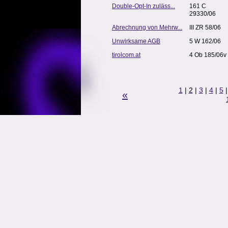
Double-Opt-In zuläss...
161 C
29330/06
Abrechnung von Mehrw...
III ZR 58/06
Unwirksame AGB
5 W 162/06
tirolcom.at
4 Ob 185/06v
1
|
2
|
3
|
4
|
5
«