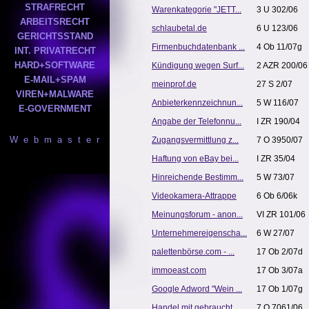
STRAFRECHT
Warenkategorie "JETT...
3 U 302/06
ARBEITSRECHT
schlaubetal.de
6 U 123/06
GERICHTSSTAND
Firmenbuchdatenbank ...
4 Ob 11/07g
INT. PRIVATRECHT
HARD+SOFTWARE
Kündigung wegen Surf...
2 AZR 200/06
E-MAIL+SPAM
meinprof.de
27 S 2/07
VIREN+MALWARE
Anbieterkennzeichnun...
5 W 116/07
E-GOVERNMENT
Angabe der Telefonnu...
I ZR 190/04
W e b m a s t e r
Zugangsvermittlung z...
7 O 3950/07
Haftung von eBay bei...
I ZR 35/04
Hinreichende Bestimm...
5 W 73/07
Videokamera-Attrappe
6 Ob 6/06k
Meinungsforum - anon...
VI ZR 101/06
Unternehmereigenscha...
6 W 27/07
palettenbörse.com - ...
17 Ob 2/07d
immoeast.com
17 Ob 3/07a
Google Adword "Wein ...
17 Ob 1/07g
Handel mit gebraucht...
7 O 7061/06