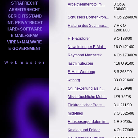
STRAFRECHT
Arbeitnehmerfoto im ...
8 Ob A
136/00h
ARBEITSRECHT
GERICHTSSTAND
Schüssels Dornenkron...
4 Ob 224/00w
INT. PRIVATRECHT
Haftung des Suchmasc...
7 HK O
HARD+SOFTWARE
12081/00
E-MAIL+SPAM
FTP-Explorer
9 O 188/00
VIREN+MALWARE
Newsletter per E-Mai...
16 O 421/00
E-GOVERNMENT
Raymond Manzarek
4 Ob 173/00w
W e b m a s t e r
lastminute.com
416 O 91/00
E-Mail-Werbung
8 S 263/99
wdr.org
33 O 216/00
Online-Zeitung als n...
3 U 269/98
Missbräuchliche Mehr...
I ZR 75/98
Elektronischer Press...
3 U 211/99
midi-files
7 O 3625/98
Hausbesorgerdaten im...
1 R 30/00x
Katalog und Folder
4 Ob 77/00b