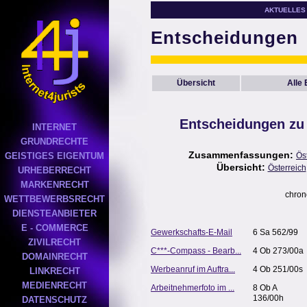
AKTUELLES
Entscheidungen
Übersicht
Alle
Entscheidungen zu
INTERNET
GRUNDRECHTE
Zusammenfassungen:
GEISTIGES EIGENTUM
Ös
Übersicht:
Österreich
URHEBERRECHT
MARKENRECHT
chron
WETTBEWERBSRECHT
DIENSTEANBIETER
E - COMMERCE
Gewerkschafts-E-Mail
6 Sa 562/99
ZIVILRECHT
C***-Compass - Bearb...
4 Ob 273/00a
DOMAINRECHT
Werbeanruf im Auftra...
4 Ob 251/00s
LINKRECHT
MEDIENRECHT
Arbeitnehmerfoto im ...
8 Ob A
136/00h
DATENSCHUTZ