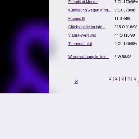
Friends of Merkur
7 Ob 170/98w
Kündigung wegen Kind...
3 Ca 370/98
Frames III
11 S 4/98
Glücksspiele im Inte...
315 O 318/98
Viagra-Werbung
44 O 110/98
Thermenhotel
4 Ob 146/98v
Warenwerbung im Inte...
6 W 58/98
1
|
2
|
3
|
4
|
5
«