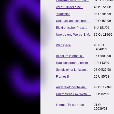
Gewerbliche Nutzung ...
315 O 219/99
vol.at - Bilder eine...
4 Ob 15/00k
"stadtinfo"
9 O 2705/99
Unterlassungsanspruc...
12 O 453/99
Elektronischer Press...
6 U 151/99
Unerbetene Werbe-E-M...
39 Cg 119/99
Webspace
9 HK O
14840/99
Bilder im Internet a...
16 O 803/98
Hausbesorgerdaten im...
1 R 143/99
Schutz einer Linksam...
28 O 527/98
Frames II
20 U 85/98
Auch telefonische An...
4 Ob 112/99t
Unerbetene Fax-Werbu...
1 Ob 82/99
Internet-TV als neue...
21 O
15039/98