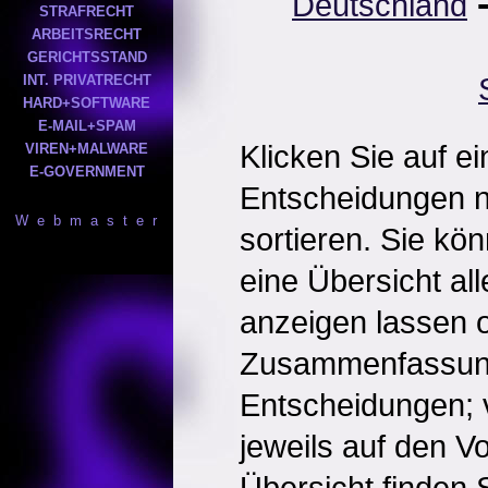
Deutschland
STRAFRECHT
ARBEITSRECHT
GERICHTSSTAND
INT. PRIVATRECHT
HARD+SOFTWARE
E-MAIL+SPAM
Klicken Sie auf e
VIREN+MALWARE
E-GOVERNMENT
Entscheidungen 
W e b m a s t e r
sortieren. Sie kö
eine Übersicht al
anzeigen lassen o
Zusammenfassun
Entscheidungen; 
jeweils auf den Vol
Übersicht finden S