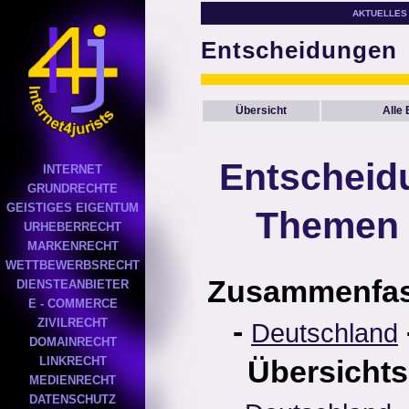
AKTUELLES
Entscheidungen
Übersicht
Alle
Entscheid
INTERNET
GRUNDRECHTE
GEISTIGES EIGENTUM
Themen 
URHEBERRECHT
MARKENRECHT
WETTBEWERBSRECHT
Zusammenfa
DIENSTEANBIETER
E - COMMERCE
-
ZIVILRECHT
Deutschland
DOMAINRECHT
LINKRECHT
Übersichts
MEDIENRECHT
DATENSCHUTZ