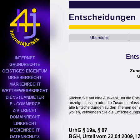
Entscheidungen
Übersicht
Ents
INTERNET
GRUNDRECHTE
Zus
GEISTIGES EIGENTUM
Ü
URHEBERRECHT
MARKENRECHT
WETTBEWERBSRECHT
DIENSTEANBIETER
Klicken Sie auf eine Auswahl, um die Ent
anzeigen lassen oder die Zusammenfassung
E - COMMERCE
alle Entscheidungen zu den Themen der 
ZIVILRECHT
wollen, verwenden Sie die Entscheidungs
DOMAINRECHT
LINKRECHT
UrhG § 19a, § 87
MEDIENRECHT
BGH, Urteil vom 22.04.2009, I 
DATENSCHUTZ