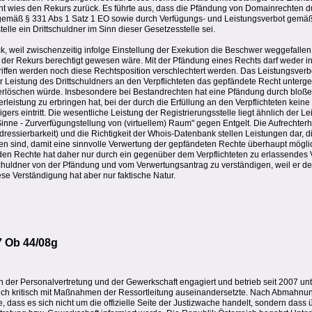
ht wies den Rekurs zurück. Es führte aus, dass die Pfändung von Domainrechten d
 gemäß § 331 Abs 1 Satz 1 EO sowie durch Verfügungs- und Leistungsverbot gemäß
telle ein Drittschuldner im Sinn dieser Gesetzesstelle sei.
 weil zwischenzeitig infolge Einstellung der Exekution die Beschwer weggefallen w
a der Rekurs berechtigt gewesen wäre. Mit der Pfändung eines Rechts darf weder in
egriffen werden noch diese Rechtsposition verschlechtert werden. Das Leistungsver
der Leistung des Drittschuldners an den Verpflichteten das gepfändete Recht unterg
erlöschen würde. Insbesondere bei Bestandrechten hat eine Pfändung durch bloße
erleistung zu erbringen hat, bei der durch die Erfüllung an den Verpflichteten kein
rs eintritt. Die wesentliche Leistung der Registrierungsstelle liegt ähnlich der Le
inne - Zurverfügungstellung von (virtuellem) Raum" gegen Entgelt. Die Aufrechterh
Adressierbarkeit) und die Richtigkeit der Whois-Datenbank stellen Leistungen dar, d
gen sind, damit eine sinnvolle Verwertung der gepfändeten Rechte überhaupt möglic
nden Rechte hat daher nur durch ein gegenüber dem Verpflichteten zu erlassendes
schuldner von der Pfändung und vom Verwertungsantrag zu verständigen, weil er d
se Verständigung hat aber nur faktische Natur.
7 Ob 44/08g
in der Personalvertretung und der Gewerkschaft engagiert und betrieb seit 2007 un
r sich kritisch mit Maßnahmen der Ressortleitung auseinandersetzte. Nach Abmahnu
 dass es sich nicht um die offizielle Seite der Justizwache handelt, sondern dass