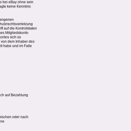
to bei eBay ohne sein
agte keine Kenntnis
egangenen
chutzrechtsverletzung
ff auf die Kontrolldaten
ses Mitgliedskonto
kontos sich so
r von dem Inhaber des
lt habe und im Falle
ruch auf Bezahlung
phischen oder nach
ine