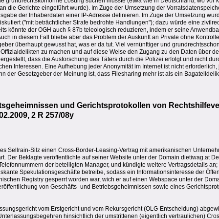
eine grundrechtskonforme Lösung suchen müsste (etwa wie in Deutschland, wo vor 
h an die Gerichte eingeführt wurde). Im Zuge der Umsetzung der Vorratsdatenspei
usgabe der Inhaberdaten einer IP-Adresse definieren. Im Zuge der Umsetzung wurd
kutiert ("mit beträchtlicher Strafe bedrohte Handlungen"); dazu würde eine zivilrec
its könnte der OGH auch § 87b teleologisch reduzieren, indem er seine Anwendba
uch in diesem Fall bliebe aber das Problem der Auskunft an Private ohne Kontrolle 
geber überhaupt gewusst hat, was er da tut. Viel vernünftiger und grundrechtsscho
Offizialdelikten zu machen und auf diese Weise den Zugang zu den Daten über den
gestellt, dass die Ausforschung des Täters durch die Polizei erfolgt und nicht dur
chen Interessen. Eine Aufhebung jeder Anonymität im Internet ist nicht erforderlich,
n der Gesetzgeber der Meinung ist, dass Filesharing mehr ist als ein Bagatelldeli
ftsgeheimnissen und Gerichtsprotokollen von Rechtshilf
02.2009, 2 R 257/08y
rkes Sellrain-Silz einen Cross-Border-Leasing-Vertrag mit amerikanischen Unter
rt. Der Beklagte veröffentlichte auf seiner Website unter der Domain dietiwag.at De
Telefonnummern der beteiligten Manager, und kündigte weitere Vertragsdetails an;
 riskante Spekulationsgeschäfte betreibe, sodass ein Informationsinteresse der Öffen
ischen Registry gesperrt worden war, wich er auf einen Webspace unter der Doma
eröffentlichung von Geschäfts- und Betriebsgeheimnissen sowie eines Gerichtsprot
lassungsgericht vom Erstgericht und vom Rekursgericht (OLG-Entscheidung) abgew
nterlassungsbegehren hinsichtlich der umstrittenen (eigentlich vertraulichen) Cr