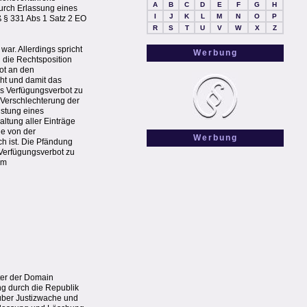
A
B
C
D
E
F
G
H
urch Erlassung eines
I
J
K
L
M
N
O
P
 § 331 Abs 1 Satz 2 EO
R
S
T
U
V
W
X
Z
ar. Allerdings spricht
Werbung
 die Rechtsposition
bot an den
eht und damit das
s Verfügungsverbot zu
e Verschlechterung der
istung eines
altung aller Einträge
ie von der
Werbung
h ist. Die Pfändung
 Verfügungsverbot zu
em
ter der Domain
ng durch die Republik
 über Justizwache und