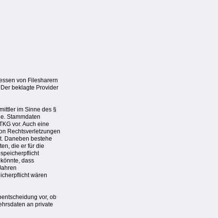
ressen von Filesharern
 Der beklagte Provider
mittler im Sinne des §
gle. Stammdaten
TKG vor. Auch eine
von Rechtsverletzungen
st. Daneben bestehe
n, die er für die
speicherpflicht
 könnte, dass
 Jahren
icherpflicht wären
bentscheidung vor, ob
ehrsdaten an private