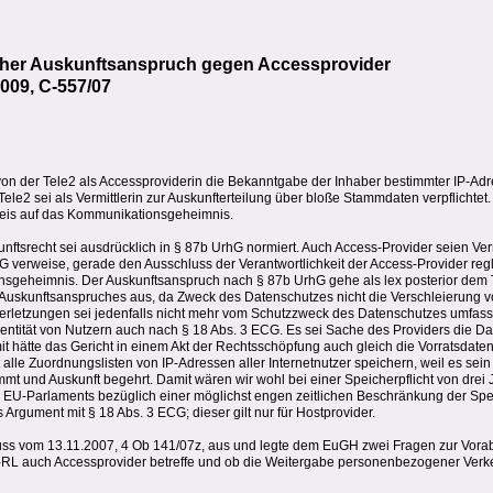
licher Auskunftsanspruch gegen Accessprovider
009, C-557/07
von der Tele2 als Accessproviderin die Bekanntgabe der Inhaber bestimmter IP-Ad
e2 sei als Vermittlerin zur Auskunfterteilung über bloße Stammdaten verpflichtet.
rweis auf das Kommunikationsgeheimnis.
unftsrecht sei ausdrücklich in § 87b UrhG normiert. Auch Access-Provider seien Ver
G verweise, gerade den Ausschluss der Verantwortlichkeit der Access-Provider re
sgeheimnis. Der Auskunftsanspruch nach § 87b UrhG gehe als lex posterior dem 
Auskunftsanspruches aus, da Zweck des Datenschutzes nicht die Verschleierung 
sverletzungen sei jedenfalls nicht mehr vom Schutzzweck des Datenschutzes umfas
entität von Nutzern auch nach § 18 Abs. 3 ECG. Es sei Sache des Providers die Date
mit hätte das Gericht in einem Akt der Rechtsschöpfung auch gleich die Vorratsdaten
 alle Zuordnungslisten von IP-Adressen aller Internetnutzer speichern, weil es sein
mt und Auskunft begehrt. Damit wären wir wohl bei einer Speicherpflicht von drei
s EU-Parlaments bezüglich einer möglichst engen zeitlichen Beschränkung der Spe
Argument mit § 18 Abs. 3 ECG; dieser gilt nur für Hostprovider.
uss vom 13.11.2007, 4 Ob 141/07z, aus und legte dem EuGH zwei Fragen zur Vora
Info-RL auch Accessprovider betreffe und ob die Weitergabe personenbezogener Verk