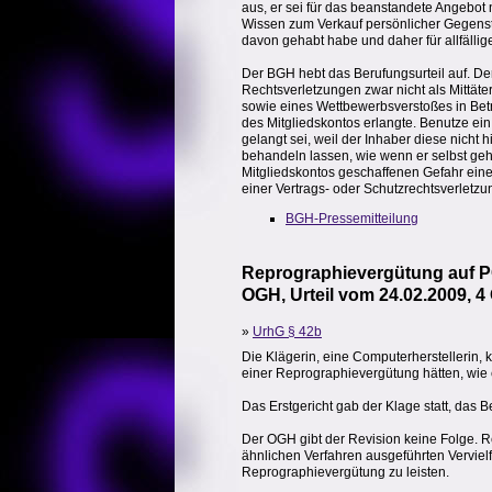
aus, er sei für das beanstandete Angebot 
Wissen zum Verkauf persönlicher Gegenstä
davon gehabt habe und daher für allfälli
Der BGH hebt das Berufungsurteil auf. De
Rechtsverletzungen zwar nicht als Mittät
sowie eines Wettbewerbsverstoßes in Betra
des Mitgliedskontos erlangte. Benutze ei
gelangt sei, weil der Inhaber diese nicht 
behandeln lassen, wie wenn er selbst geh
Mitgliedskontos geschaffenen Gefahr eine
einer Vertrags- oder Schutzrechtsverlet
BGH-Pressemitteilung
Reprographievergütung auf 
OGH, Urteil vom 24.02.2009, 4
»
UrhG § 42b
Die Klägerin, eine Computerherstellerin, 
einer Reprographievergütung hätten, wie e
Das Erstgericht gab der Klage statt, das B
Der OGH gibt der Revision keine Folge. Re
ähnlichen Verfahren ausgeführten Vervielfäl
Reprographievergütung zu leisten.