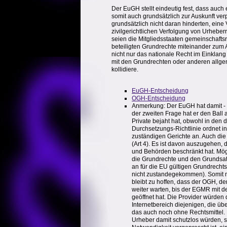
Der EuGH stellt eindeutig fest, dass auch 
somit auch grundsätzlich zur Auskunft verp
grundsätzlich nicht daran hinderten, ein
zivilgerichtlichen Verfolgung von Urheber
seien die Mitgliedsstaaten gemeinschaftsr
beteiligten Grundrechte miteinander zum
nicht nur das nationale Recht im Einklan
mit den Grundrechten oder anderen allge
kollidiere.
EuGH-Entscheidung
OGH-Entscheidung
Anmerkung: Der EuGH hat damit - wo
der zweiten Frage hat er den Ball 
Private bejaht hat, obwohl in den 
Durchsetzungs-Richtlinie ordnet in
zuständigen Gerichte an. Auch di
(Art 4). Es ist davon auszugehen,
und Behörden beschränkt hat. Mög
die Grundrechte und den Grundsatz
an für die EU gültigen Grundrechts
nicht zustandegekommen). Somit m
bleibt zu hoffen, dass der OGH, d
weiter warten, bis der EGMR mit d
geöffnet hat. Die Provider würden d
Internetbereich diejenigen, die ü
das auch noch ohne Rechtsmittel. 
Urheber damit schutzlos würden, s