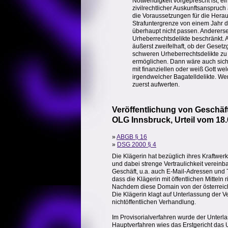
Notwendigkeit vorgeprescht ist, 
zivilrechtlicher Auskunftsanspruc
die Voraussetzungen für die Hera
Strafuntergrenze von einem Jahr dis
überhaupt nicht passen. Andererse
Urheberrechtsdelikte beschränkt. A
äußerst zweifelhaft, ob der Gesetz
schweren Urheberrechtsdelikte zu 
ermöglichen. Dann wäre auch sicher
mit finanziellen oder weiß Gott wel
irgendwelcher Bagatelldelikte. Wen
zuerst aufwerten.
Veröffentlichung von Geschä
OLG Innsbruck, Urteil vom 18.
»
ABGB § 16
»
DSG 2000 § 4
Die Klägerin hat bezüglich ihres Kraftwe
und dabei strenge Vertraulichkeit vereinba
Geschäft, u.a. auch E-Mail-Adressen und 
dass die Klägerin mit öffentlichen Mitteln
Nachdem diese Domain von der österreich
Die Klägerin klagt auf Unterlassung der V
nichtöffentlichen Verhandlung.
Im Provisorialverfahren wurde der Unter
Hauptverfahren wies das Erstgericht das U