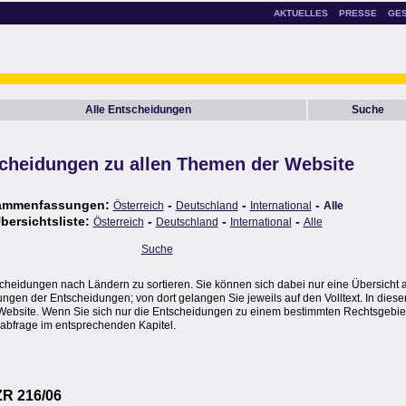
AKTUELLES
PRESSE
GE
Alle Entscheidungen
Suche
cheidungen zu allen Themen der Website
ammenfassungen:
-
-
-
Österreich
Deutschland
International
Alle
bersichtsliste:
-
-
-
Österreich
Deutschland
International
Alle
Suche
scheidungen nach Ländern zu sortieren. Sie können sich dabei nur eine Übersicht 
en der Entscheidungen; von dort gelangen Sie jeweils auf den Volltext. In dieser
Website. Wenn Sie sich nur die Entscheidungen zu einem bestimmten Rechtsgebie
abfrage im entsprechenden Kapitel.
ZR 216/06