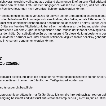
nicht verantwortlich, weil seine aus Lettland stammende Ehefrau sein Mitgliedskon
nde benutzt habe. Erst- und Berufungsgericht wiesen die Klage ab, weil der Bekl
ge Rechtsverletzungen nicht verantwortlich gemacht werden könne.
r Beklagte hafte mangels Vorsatzes für die von seiner Ehefrau möglicherweise b
er oder Teilnehmer. Es komme jedoch eine Haftung des Beklagten als Täter einer S
cht, weil er nicht hinreichend dafür gesorgt habe, dass seine Ehefrau keinen Zugri
n Dritter ein fremdes Mitgliedskonto bei eBay, nachdem er an die Zugangsdaten die
hinreichend vor dem Zugriff Dritter gesichert habe, müsse der Inhaber des Mitglieds
andelt hätte. Der selbständige Zurechnungsgrund für diese Haftung bestehe in de
r Unklarheit darüber, wer unter dem betreffenden Mitgliedskonto bei eBay gehande
zung in Anspruch genommen werden könne.
PC
 Ob 225/08d
klagt auf Feststellung, dass die beklagten Verwertungsgesellschaften keinen Ansp
r von diesen in einem veröffentlichten Tarif gefordert worden war.
erufungsgericht bestätigte.
prographievergütung ist nur für Geräte zu leisten, die ihrer Art nach zur reprogra
tigung bestimmt sind; dies trifft auf Personal-Computer (PC) nicht zu, für sie ist ke