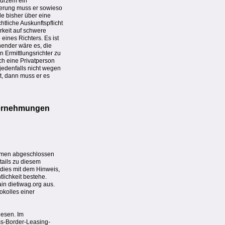
kurzem ein
cherung muss er sowieso
e bisher über eine
htliche Auskunftspflicht
rkeit auf schwere
eines Richters. Es ist
nender wäre es, die
 Ermittlungsrichter zu
ch eine Privatperson
 jedenfalls nicht wegen
kt, dann muss er es
evernehmungen
nehmen abgeschlossen
tails zu diesem
 dies mit dem Hinweis,
tlichkeit bestehe.
in dietiwag.org aus.
okolles einer
iesen. Im
oss-Border-Leasing-