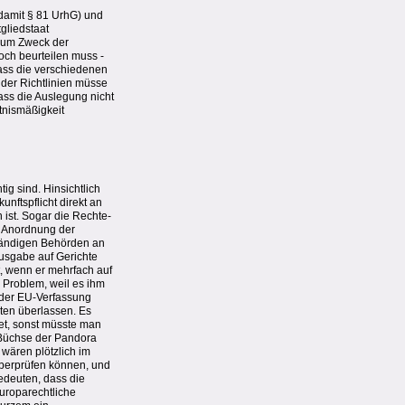
d damit § 81 UrhG) und
tgliedstaat
 zum Zweck der
noch beurteilen muss -
dass die verschiedenen
der Richtlinien müsse
ass die Auslegung nicht
tnismäßigkeit
ig sind. Hinsichtlich
nftspflicht direkt an
 ist. Sogar die Rechte-
uf Anordnung der
ständigen Behörden an
ausgabe auf Gerichte
, wenn er mehrfach auf
 Problem, weil es ihm
t der EU-Verfassung
ten überlassen. Es
det, sonst müsste man
e Büchse der Pandora
 wären plötzlich im
überprüfen können, und
edeuten, dass die
uroparechtliche