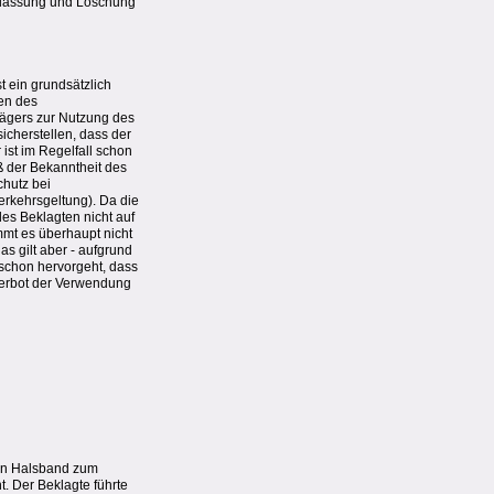
terlassung und Löschung
 ein grundsätzlich
en des
ägers zur Nutzung des
cherstellen, dass der
 ist im Regelfall schon
 der Bekanntheit des
hutz bei
rkehrsgeltung). Da die
des Beklagten nicht auf
mmt es überhaupt nicht
s gilt aber - aufgrund
schon hervorgeht, dass
 Verbot der Verwendung
 ein Halsband zum
. Der Beklagte führte