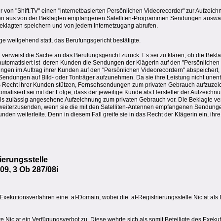
 von "Shift.TV" einen "internetbasierten Persönlichen Videorecorder" zur Aufzeic
n aus von der Beklagten empfangenen Satelliten-Programmen Sendungen auswä
Beklagten speichern und von jedem Internetzugang abrufen.
e weitgehend statt, das Berufungsgericht bestätigte.
erweist die Sache an das Berufungsgericht zurück. Es sei zu klären, ob die Beklagt
utomatisiert ist  deren Kunden die Sendungen der Klägerin auf den "Persönlichen
ngen im Auftrag ihrer Kunden auf den "Persönlichen Videorecordern" abspeichert, ve
Sendungen auf Bild- oder Tonträger aufzunehmen. Da sie ihre Leistung nicht unentg
das Recht ihrer Kunden stützen, Fernsehsendungen zum privaten Gebrauch aufzuze
matisiert sei mit der Folge, dass der jeweilige Kunde als Hersteller der Aufzeich
als zulässig angesehene Aufzeichnung zum privaten Gebrauch vor. Die Beklagte ve
weiterzusenden, wenn sie die mit den Satelliten-Antennen empfangenen Sendunge
den weiterleite. Denn in diesem Fall greife sie in das Recht der Klägerin ein, ih
ierungsstelle
9, 3 Ob 287/08i
xekutionsverfahren eine .at-Domain, wobei die .at-Registrierungsstelle Nic.at als 
te Nic.at ein Verfügungsverbot zu. Diese wehrte sich als somit Beteiligte des Exeku