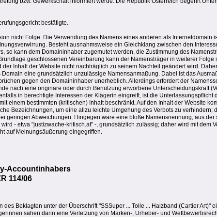
ertretung bzw. Gewerkschaft informiert werde. Die Republik Österreich begehrt Un
erufungsgericht bestätigte.
ion nicht Folge. Die Verwendung des Namens eines anderen als Internetdomain ist
dnungsverwirrung. Besteht ausnahmsweise ein Gleichklang zwischen den Interess
, so kann dem Domaininhaber zugemutet werden, die Zustimmung des Namenstr
Grundlage geschlossenen Vereinbarung kann der Namensträger in weiterer Folge si
 der Inhalt der Website nicht nachträglich zu seinem Nachteil geändert wird. Daher
ls Domain eine grundsätzlich unzulässige Namensanmaßung. Dabei ist das Ausmaß
rüchen gegen den Domaininhaber unerheblich. Allerdings erfordert der Namenssc
e nach eine originäre oder durch Benutzung erworbene Unterscheidungskraft (Ve
ls in berechtigte Interessen der Klägerin eingreift, ist die Unterlassungspflicht 
it einem bestimmten (kritischen) Inhalt beschränkt. Auf den Inhalt der Website ko
liche Bezeichnungen, um eine allzu leichte Umgehung des Verbots zu verhindern; da
r bei geringen Abweichungen. Hingegen wäre eine bloße Namensnennung, aus der 
ird - etwa "justizwache-kritisch.at" -, grundsätzlich zulässig; daher wird mit dem
cht auf Meinungsäußerung eingegriffen.
ay-Accountinhabers
ZR 114/06
es Beklagten unter der Überschrift "SSSuper ... Tolle ... Halzband (Cartier Art)"
gerinnen sahen darin eine Verletzung von Marken-, Urheber- und Wettbewerbsrecht