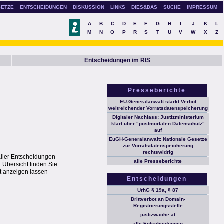
SETZE
ENTSCHEIDUNGEN
DISKUSSION
LINKS
DIES&DAS
SUCHE
IMPRESSUM
A
B
C
D
E
F
G
H
I
J
K
L
M
N
O
P
R
S
T
U
V
W
X
Z
Entscheidungen im RIS
Presseberichte
EU-Generalanwalt stärkt Verbot
weitreichender Vorratsdatenspeicherung
Digitaler Nachlass: Justizministerium
klärt über "postmortalen Datenschutz"
auf
EuGH-Generalanwalt: Nationale Gesetze
zur Vorratsdatenspeicherung
rechtswidrig
aller Entscheidungen
alle Presseberichte
 Übersicht finden Sie
t anzeigen lassen
Entscheidungen
UrhG § 19a, § 87
Drittverbot an Domain-
Registrierungsstelle
justizwache.at
alle Entscheidungen