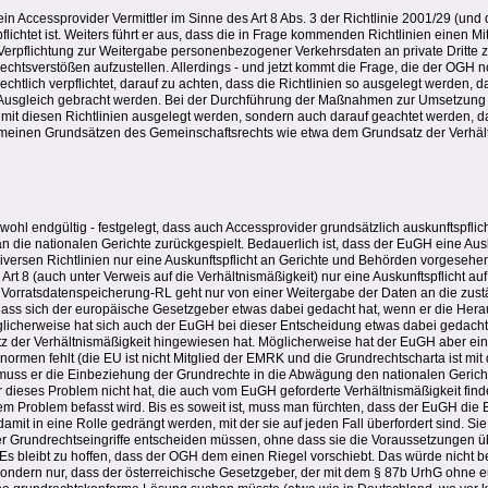
ein Accessprovider Vermittler im Sinne des Art 8 Abs. 3 der Richtlinie 2001/29 (un
flichtet ist. Weiters führt er aus, dass die in Frage kommenden Richtlinien einen Mi
e Verpflichtung zur Weitergabe personenbezogener Verkehrsdaten an private Dritte
rechtsverstößen aufzustellen. Allerdings - und jetzt kommt die Frage, die der OGH 
echtlich verpflichtet, darauf zu achten, dass die Richtlinien so ausgelegt werden, 
 Ausgleich gebracht werden. Bei der Durchführung der Maßnahmen zur Umsetzung 
g mit diesen Richtlinien ausgelegt werden, sondern auch darauf geachtet werden, d
meinen Grundsätzen des Gemeinschaftsrechts wie etwa dem Grundsatz der Verhäl
hl endgültig - festgelegt, dass auch Accessprovider grundsätzlich auskunftspflicht
an die nationalen Gerichte zurückgespielt. Bedauerlich ist, dass der EuGH eine Ausku
diversen Richtlinien nur eine Auskunftspflicht an Gerichte und Behörden vorgesehen
 Art 8 (auch unter Verweis auf die Verhältnismäßigkeit) nur eine Auskunftspflicht a
e Vorratsdatenspeicherung-RL geht nur von einer Weitergabe der Daten an die zu
 dass sich der europäische Gesetzgeber etwas dabei gedacht hat, wenn er die Her
licherweise hat sich auch der EuGH bei dieser Entscheidung etwas dabei gedacht
 der Verhältnismäßigkeit hingewiesen hat. Möglicherweise hat der EuGH aber ein
normen fehlt (die EU ist nicht Mitglied der EMRK und die Grundrechtscharta ist mi
uss er die Einbeziehung der Grundrechte in die Abwägung den nationalen Gerich
er dieses Problem nicht hat, die auch vom EuGH geforderte Verhältnismäßigkeit fin
em Problem befasst wird. Bis es soweit ist, muss man fürchten, dass der EuGH di
amit in eine Rolle gedrängt werden, mit der sie auf jeden Fall überfordert sind. Sie
ber Grundrechtseingriffe entscheiden müssen, ohne dass sie die Voraussetzungen 
Es bleibt zu hoffen, dass der OGH dem einen Riegel vorschiebt. Das würde nicht b
ondern nur, dass der österreichische Gesetzgeber, der mit dem § 87b UrhG ohne e