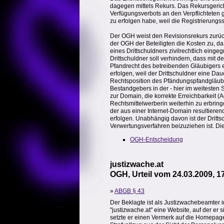
dagegen mittels Rekurs. Das Rekursgeric
Verfügungsverbots an den Verpflichteten
zu erfolgen habe, weil die Registrierungss
Der OGH weist den Revisionsrekurs zurück,
der OGH der Beteiligten die Kosten zu, d
eines Drittschuldners zivilrechtlich eing
Drittschuldner soll verhindern, dass mit 
Pfandrecht des betreibenden Gläubigers 
erfolgen, weil der Drittschuldner eine Dau
Rechtsposition des Pfändungspfandgläubige
Bestandgebers in der - hier im weitesten S
zur Domain, die korrekte Erreichbarkeit (
Rechtsmittelwerberin weiterhin zu erbrin
der aus einer Internet-Domain resultiere
erfolgen. Unabhängig davon ist der Dritt
Verwertungsverfahren beizuziehen ist. Die
OGH-Entscheidung
justizwache.at
OGH, Urteil vom 24.03.2009, 1
»
ABGB § 43
Der Beklagte ist als Justizwachebeamter 
"justizwache.at" eine Website, auf der e
setzte er einen Vermerk auf die Homepage,