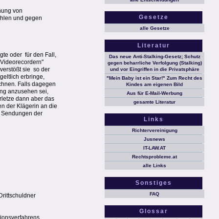
hnung von
Gesetze
hlen und gegen
alle Gesetze
Literatur
e oder  für den Fall,
Das neue Anti-Stalking-Gesetz; Schutz
 Videorecordern"
gegen beharrliche Verfolgung (Stalking)
rstößt sie  so der
und vor Eingriffen in die Privatsphäre
eltlich erbringe,
"Mein Baby ist ein Star!" Zum Recht des
ichnen. Falls dagegen
Kindes am eigenen Bild
nung anzusehen sei,
Aus für E-Mail-Werbung
rletze dann aber das
gesamte Literatur
n der Klägerin an die
re Sendungen der
Links
Richtervereinigung
Jusnews
IT-LAW.AT
Rechtsprobleme.at
alle Links
Sonstiges
FAQ
Drittschuldner
Glossar
tionsverfahrens