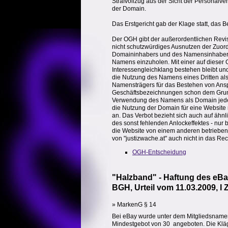
Strafvollzug aus der Sicht der Personalv
der Domain.
Das Erstgericht gab der Klage statt, das B
Der OGH gibt der außerordentlichen Revis
nicht schutzwürdiges Ausnutzen der Zuor
Domaininhabers und des Namensinhabers
Namens einzuholen. Mit einer auf dieser 
Interessengleichklang bestehen bleibt und
die Nutzung des Namens eines Dritten a
Namensträgers für das Bestehen von Ansp
Geschäftsbezeichnungen schon dem Grund
Verwendung des Namens als Domain jedenfal
die Nutzung der Domain für eine Website m
an. Das Verbot bezieht sich auch auf ähn
des sonst fehlenden Anlockeffektes - nu
die Website von einem anderen betrieben w
von "justizwache.at" auch nicht in das Re
OGH-Entscheidung
"Halzband" - Haftung des eB
BGH, Urteil vom 11.03.2009, I 
» MarkenG § 14
Bei eBay wurde unter dem Mitgliedsnamen d
Mindestgebot von 30  angeboten. Die Klä