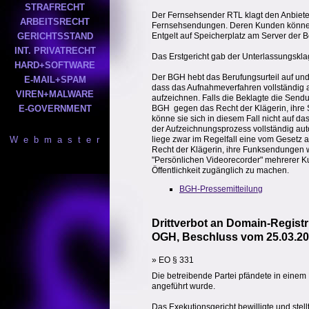
STRAFRECHT
Der Fernsehsender RTL klagt den Anbieter
ARBEITSRECHT
Fernsehsendungen. Deren Kunden könne
GERICHTSSTAND
Entgelt auf Speicherplatz am Server der 
INT. PRIVATRECHT
Das Erstgericht gab der Unterlassungsklag
HARD+SOFTWARE
Der BGH hebt das Berufungsurteil auf und v
E-MAIL+SPAM
dass das Aufnahmeverfahren vollständig a
VIREN+MALWARE
aufzeichnen. Falls die Beklagte die Sendu
E-GOVERNMENT
BGH  gegen das Recht der Klägerin, ihre 
könne sie sich in diesem Fall nicht auf 
der Aufzeichnungsprozess vollständig auto
W e b m a s t e r
liege zwar im Regelfall eine vom Gesetz 
Recht der Klägerin, ihre Funksendungen 
"Persönlichen Videorecorder" mehrerer Kun
Öffentlichkeit zugänglich zu machen.
BGH-Pressemitteilung
Drittverbot an Domain-Registr
OGH, Beschluss vom 25.03.200
» EO § 331
Die betreibende Partei pfändete in einem E
angeführt wurde.
Das Exekutionsgericht bewilligte und stell