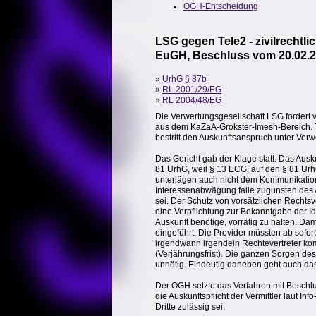
OGH-Entscheidung
LSG gegen Tele2 - zivilrecht
EuGH, Beschluss vom 20.02.2
»
UrhG § 87b
»
RL 2001/29/EG
»
RL 2004/48/EG
Die Verwertungsgesellschaft LSG fordert 
aus dem KaZaA-Grokster-Imesh-Bereich. Tel
bestritt den Auskunftsanspruch unter Ve
Das Gericht gab der Klage statt. Das Ausk
81 UrhG, weil § 13 ECG, auf den § 81 Urh
unterlägen auch nicht dem Kommunikation
Interessenabwägung falle zugunsten des 
sei. Der Schutz von vorsätzlichen Recht
eine Verpflichtung zur Bekanntgabe der Id
Auskunft benötige, vorrätig zu halten. Da
eingeführt. Die Provider müssten ab sofort
irgendwann irgendein Rechtevertreter kom
(Verjährungsfrist). Die ganzen Sorgen de
unnötig. Eindeutig daneben geht auch das 
Der OGH setzte das Verfahren mit Beschl
die Auskunftspflicht der Vermittler laut 
Dritte zulässig sei.