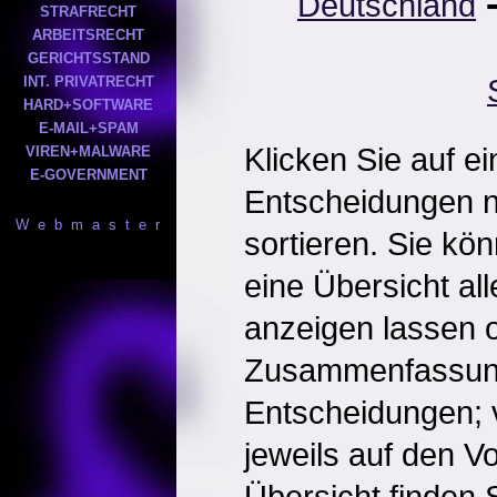
Deutschland
STRAFRECHT
ARBEITSRECHT
GERICHTSSTAND
INT. PRIVATRECHT
HARD+SOFTWARE
E-MAIL+SPAM
Klicken Sie auf e
VIREN+MALWARE
E-GOVERNMENT
Entscheidungen 
W e b m a s t e r
sortieren. Sie kö
eine Übersicht al
anzeigen lassen o
Zusammenfassun
Entscheidungen; 
jeweils auf den Vol
Übersicht finden S