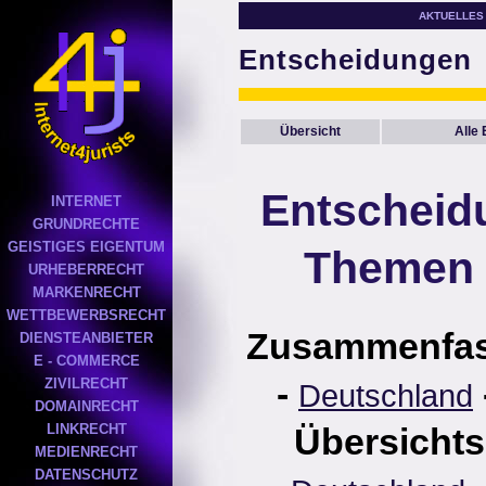
AKTUELLES
Entscheidungen
Übersicht
Alle
Entscheid
INTERNET
GRUNDRECHTE
GEISTIGES EIGENTUM
Themen 
URHEBERRECHT
MARKENRECHT
WETTBEWERBSRECHT
Zusammenfa
DIENSTEANBIETER
E - COMMERCE
-
ZIVILRECHT
Deutschland
DOMAINRECHT
LINKRECHT
Übersichts
MEDIENRECHT
DATENSCHUTZ