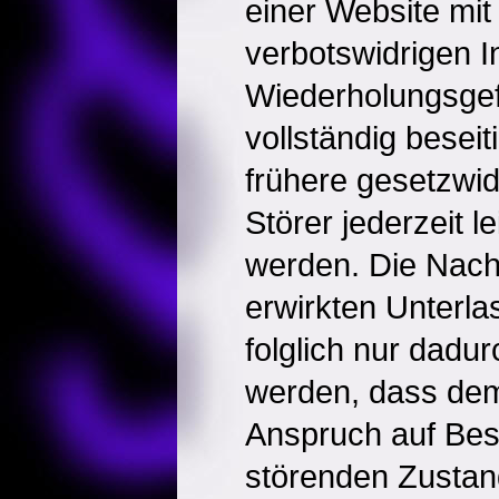
einer Website mit
verbotswidrigen In
Wiederholungsgef
vollständig beseit
frühere gesetzwi
Störer jederzeit l
werden. Die Nachh
erwirkten Unterl
folglich nur dadur
werden, dass dem
Anspruch auf Bes
störenden Zusta