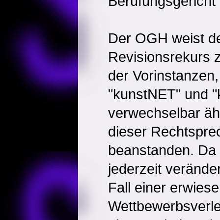
Berufungsgericht 
Der OGH weist de
Revisionsrekurs z
der Vorinstanzen,
"kunstNET" und "k
verwechselbar ähn
dieser Rechtspre
beanstanden. Da e
jederzeit verände
Fall einer erwies
Wettbewerbsverle