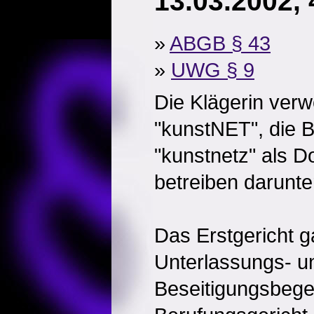
13.03.2002, 
»
ABGB § 43
»
UWG § 9
Die Klägerin ver
"kunstNET", die B
"kunstnetz" als D
betreiben darunte
Das Erstgericht 
Unterlassungs- u
Beseitigungsbegeh