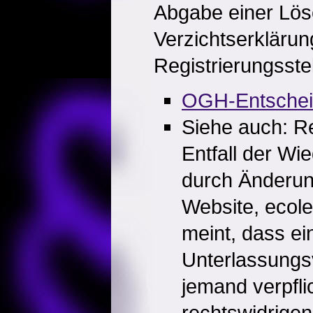
Abgabe einer Lö
Verzichtserkläru
Registrierungsstel
OGH-Entsche
Siehe auch: R
Entfall der Wi
durch Änderung
Website, ecol
meint, dass ei
Unterlassungsv
jemand verpfli
rechtswidrigen