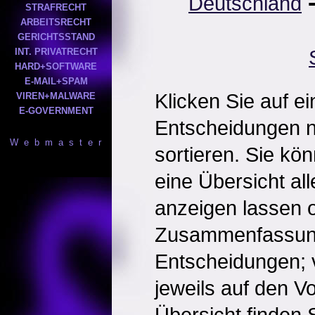
Deutschland
STRAFRECHT
ARBEITSRECHT
GERICHTSSTAND
INT. PRIVATRECHT
HARD+SOFTWARE
E-MAIL+SPAM
Klicken Sie auf e
VIREN+MALWARE
E-GOVERNMENT
Entscheidungen 
W e b m a s t e r
sortieren. Sie kö
eine Übersicht al
anzeigen lassen o
Zusammenfassun
Entscheidungen; 
jeweils auf den Vol
Übersicht finden S