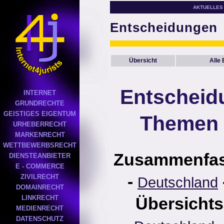
AKTUELLES
Entscheidungen
Übersicht
Alle
Entscheid
INTERNET
GRUNDRECHTE
GEISTIGES EIGENTUM
Themen 
URHEBERRECHT
MARKENRECHT
WETTBEWERBSRECHT
Zusammenfa
DIENSTEANBIETER
E - COMMERCE
-
ZIVILRECHT
Deutschland
DOMAINRECHT
LINKRECHT
Übersichts
MEDIENRECHT
DATENSCHUTZ