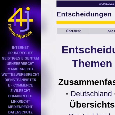
AKTUELLES
Entscheidungen
Übersicht
Alle
Entscheid
INTERNET
GRUNDRECHTE
GEISTIGES EIGENTUM
Themen 
URHEBERRECHT
MARKENRECHT
WETTBEWERBSRECHT
Zusammenfa
DIENSTEANBIETER
E - COMMERCE
-
ZIVILRECHT
Deutschland
DOMAINRECHT
LINKRECHT
Übersichts
MEDIENRECHT
DATENSCHUTZ