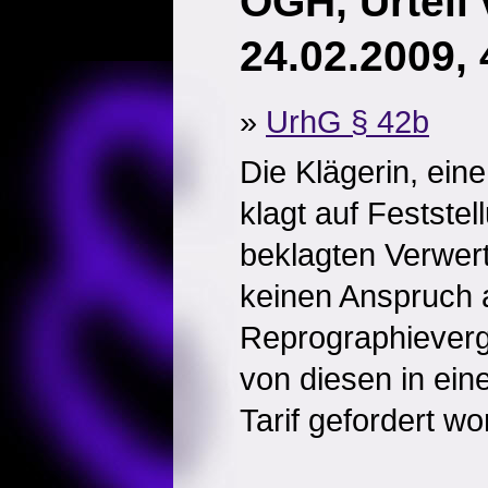
OGH, Urteil
24.02.2009,
»
UrhG § 42b
Die Klägerin, ein
klagt auf Feststel
beklagten Verwer
keinen Anspruch 
Reprographieverg
von diesen in ein
Tarif gefordert w