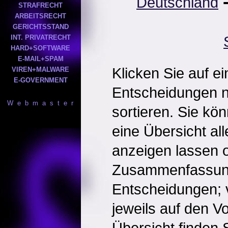
Deutschland
STRAFRECHT
ARBEITSRECHT
GERICHTSSTAND
INT. PRIVATRECHT
HARD+SOFTWARE
E-MAIL+SPAM
Klicken Sie auf e
VIREN+MALWARE
E-GOVERNMENT
Entscheidungen 
W e b m a s t e r
sortieren. Sie kö
eine Übersicht al
anzeigen lassen o
Zusammenfassun
Entscheidungen; 
jeweils auf den Vol
Übersicht finden S