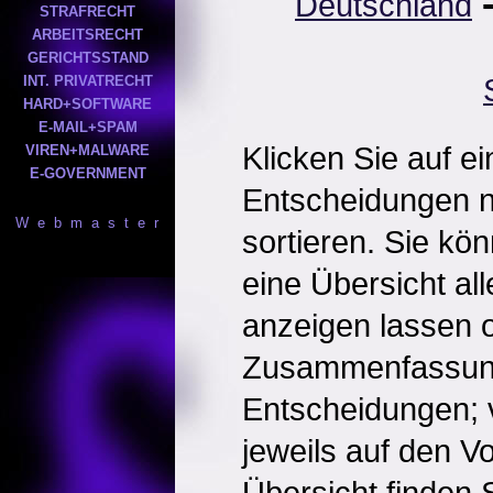
Deutschland
STRAFRECHT
ARBEITSRECHT
GERICHTSSTAND
INT. PRIVATRECHT
HARD+SOFTWARE
E-MAIL+SPAM
Klicken Sie auf e
VIREN+MALWARE
E-GOVERNMENT
Entscheidungen 
W e b m a s t e r
sortieren. Sie kö
eine Übersicht al
anzeigen lassen o
Zusammenfassun
Entscheidungen; 
jeweils auf den Vol
Übersicht finden S