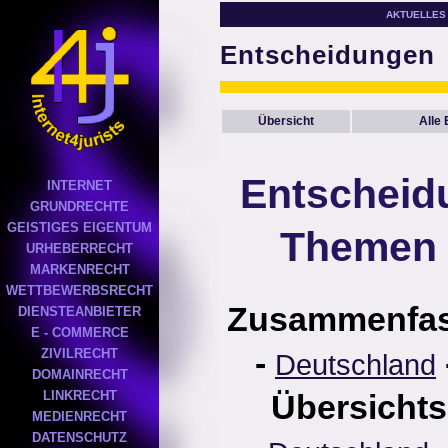
AKTUELLES
Entscheidungen
Übersicht
Alle
Entscheid
INTERNET
GRUNDRECHTE
GEISTIGES EIGENTUM
Themen 
URHEBERRECHT
MARKENRECHT
WETTBEWERBSRECHT
Zusammenfa
DIENSTEANBIETER
E - COMMERCE
-
ZIVILRECHT
Deutschland
DOMAINRECHT
LINKRECHT
Übersichts
MEDIENRECHT
DATENSCHUTZ