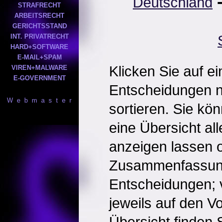
Deutschland
STRAFRECHT
ARBEITSRECHT
GERICHTSSTAND
INT. PRIVATRECHT
HARD+SOFTWARE
E-MAIL+SPAM
Klicken Sie auf e
VIREN+MALWARE
E-GOVERNMENT
Entscheidungen 
W e b m a s t e r
sortieren. Sie kö
eine Übersicht al
anzeigen lassen o
Zusammenfassun
Entscheidungen; 
jeweils auf den Vol
Übersicht finden S