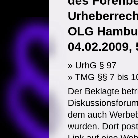
des Forenbe
Urheberrech
OLG Hambur
04.02.2009, 
» UrhG § 97
» TMG §§ 7 bis 1
Der Beklagte betr
Diskussionsforum
dem auch Werbeb
wurden. Dort post
Link auf eine Webs