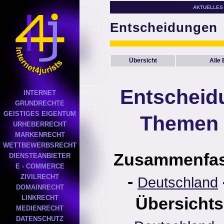
AKTUELLES
Entscheidungen
Übersicht
Alle
Entscheid
INTERNET
GRUNDRECHTE
GEISTIGES EIGENTUM
Themen 
URHEBERRECHT
MARKENRECHT
WETTBEWERBSRECHT
Zusammenfa
DIENSTEANBIETER
E - COMMERCE
-
ZIVILRECHT
Deutschland
DOMAINRECHT
LINKRECHT
Übersichts
MEDIENRECHT
DATENSCHUTZ