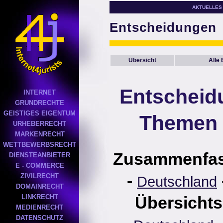
AKTUELLES
Entscheidungen
Übersicht
Alle
Entscheid
INTERNET
GRUNDRECHTE
GEISTIGES EIGENTUM
Themen 
URHEBERRECHT
MARKENRECHT
WETTBEWERBSRECHT
Zusammenfa
DIENSTEANBIETER
E - COMMERCE
-
ZIVILRECHT
Deutschland
DOMAINRECHT
LINKRECHT
Übersichts
MEDIENRECHT
DATENSCHUTZ