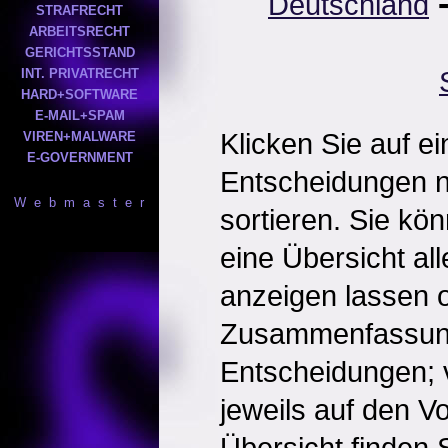
Deutschland
STRAFRECHT
ARBEITSRECHT
GERICHTSSTAND
INT. PRIVATRECHT
HARD+SOFTWARE
E-MAIL+SPAM
Klicken Sie auf e
VIREN+MALWARE
E-GOVERNMENT
Entscheidungen 
W e b m a s t e r
sortieren. Sie kö
eine Übersicht al
anzeigen lassen o
Zusammenfassun
Entscheidungen; 
jeweils auf den Vol
Übersicht finden S