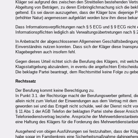
Kläger sei aufgrund des zwischen den Streitteilen bestehenden Ver
Abgeltung von Beträgen, zu deren Einbringlichmachung sich die bekla
geltend. Es sei davon auszugehen, dass der Kläger bzw. diejenige P
(erhöhter Natur) angemessen aufgeklärt worden bzw ihm diese beka
Dass Informationsverpflichtungen nach § 5 ECG und § 9 ECG nicht ei
Informationspflichten lediglich als Verwaltungsübertretungen nach
In Anbetracht der abgeschlossenen Allgemeinen Geschäftsbedingun
Einverständnis nutzen konnten. Dass sich der Kläger diese Inans
Klagebegehren auch insofern fehl.
Gegen dieses Urteil richtet sich die Berufung des Klägers, mit welc
Klagsstattgebung abzuändern, in eventu die angefochten Entscheid
Die beklagte Partei beantragt, dem Rechtsmittel keine Folge zu geb
Rechtssatz
Der Berufung kommt keine Berechtigung zu.
In Punkt 3.1. der Rechtsrüge macht der Berufungswerber geltend, di
allein nicht zum Verlust der Einwendungen aus dem Vertrag mit dem M
geworden sei und das Entgelt nicht schulde, weil der Dienst nicht 
§ 11 Abs 1 der AGB Telefon der beklagten Partei stehe dieser Ansich
Telefoniedienstvertrag beziehe. Ansprüche der Mehrwertdienstanbie
eine Haftung des Klägers für die Forderung des Mehrwertdienstanbie
Ausgehend von obigen Ausführungen sei festzuhalten, dass der Kläge
habe sogar im Familienkreis eine Sicherheitsmaßnahme dahingehend 