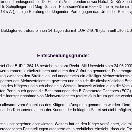
ter des Landesgerichtes Dr. Höfle als Vorsitzenden sowie Hofrat Dr. Künz und
, Dr. Schipflinger und Mag. Ganahl, Rechtsanwälte in 6850 Dornbirn, wider die 
 s.A.), infolge Berufung der klagenden Partei gegen das Urteil des Bezirksg
es Beklagtenvertreters binnen 14 Tagen die mit EUR 249,79 (darin enthalten
Entscheidungsgründe:
artei über EUR 1.364,18 bestehe nicht zu Recht. Mit Übersicht vom 24.06.20
ertnummern zurückzuführen und durch den Aufruf so genannter „Dialerprogra
trag zwischen den Streitteilen und andererseits ein allfälliger Mehrwertdiens
spartner des Mehrwertdienstes gewesen und schulde die diesbezüglichen Entgel
ng des Klägers und auch ohne sein Wissen. Insoweit würden auch die Vorau
eklagten Partei auch gegen die Bestimmungen des E-Commerce-Gesetzes (ECG
ie Inanspruchnahme von Mehrwertdiensten (arglistig) in Irrtum geführt worde
n allesamt vom Anschluss des Klägers in Anspruch genommen worden. Dem Kläg
 des Konsumverhaltens der Kunden der beklagten Partei sei nicht möglich, 
stellungsbegehren abgewiesen. Weiters hat es den Kläger verpflichtet, die 
gegebenen Feststellungen erachtete es in rechtlicher Hinsicht, dass die Ford