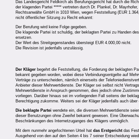
Das Landesgericht Feldkirch als Berufungsgericht hat durch die Rich
der klagenden Partei ***** vertreten durch Dr. Plankel, Dr. Mayrhofer
Rechtsanwälte GmbH in 1010 Wien, wegen Feststellung (EUR 1.364,18
nicht öffentlicher Sitzung zu Recht erkannt:
Der Berufung wird keine Folge gegeben.
Die klagende Partei ist schuldig, der beklagten Partei zu Handen d
ersetzen.
Der Wert des Streitgegenstandes übersteigt EUR 4.000,00 nicht.
Die Revision ist jedenfalls unzulässig.
Der Kläger
begehrt die Feststellung, die Forderung der beklagten P
bekannt gegeben worden, wobei diese Verbindungsentgelte auf Mehrw
Verträge zu unterscheiden, nämlich einerseits der Telefoniedienstver
Anbieter dieser Mehrwertdienste. Der Kläger sei selbst nicht Vertrag
Mehrwertdienste in Anspruch genommen, dies jedoch ohne Zustimmu
vorliegen. Darüber hinaus sei im vorliegenden Fall seitens der b
Berechtigung zukomme. Weiters sei der Kläger jedenfalls auch über d
Die beklagte Partei
wendete ein, die diversen Mehrwertdienste seie
dieser Benutzungen ohne Zweifel bekannt gewesen. Eine Überwachung
Beschränkungen des Internetzuganges des Klägers unmöglich.
Mit dem nunmehr angefochtenen Urteil hat
das Erstgericht
das Fest
Ausgehend von den auf den Seiten 4 bis 7 seiner Entscheidung wieder