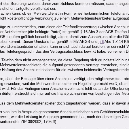
Ansicht des Berufungswerbers daher zum Schluss kommen müssen, dass mangel
dlichen Entgelte verpflichtet sei.
 machen kann, ob ein Mehrwertdienst in Form eines herkömmlichen Telefonanr
rhöht kostenpflichtige Verbindung zu einem Mehrwertdiensteanbieter aufgebaut
äge zu unterscheiden, zum einen der Telefondienstvertrag zwischen Anschlu
r Netzbetreiber (die beklagte Partei) ist gemäß § 16 Abs 3 der AGB Telefon 
B insofern gröblich benachteiligt, als es damit zum Ausschluss aller die Gü
reiber kommt. Dieser Umstand hat gemäß § 937 ABGB und
§ 6
Abs 1 Z 14 KS
tdiensteanbieter erhalten, kann er sich auch darauf berufen, er sei nicht 
l das Telefongespräch, das den Vertragssabschluss bewirkt habe, von einem Dr
Telefon dem nicht entgegensteht, da diese Regelung sich grundsätzlich nur a
Mehrwertdiensteanbieter, die aufgrund gesonderten Vertrags entstehen, sin
 Haftung des Anschlussinhabers für die zwischen beiderseits Vertragsfremd
e, dass der Beklagte über einen Anschluss verfügt, den möglicherweise - ab
 erwecken, weil der Mehrwertdienstleister im Regelfall gar nicht weiß, ob mi
t wird. Für das Vorliegen einer Anscheinsvollmacht fehlt es an der Offenkund
 dürfen, erstreckt sich nur auf die Inanspruchnahme von Leistungen des Netz
uss dem Mehrwertdienstenabieter doch zugestanden werden, dass er davon a
der von ihm in Anspruch genommene Anschlussinhaber auch Gebührenschuldne
 Beweis, wer die Leistung in Anspruch genommen hat, nach der derzeitigen Ge
ertdienste, ZIP 38/2002, 1705 ff).