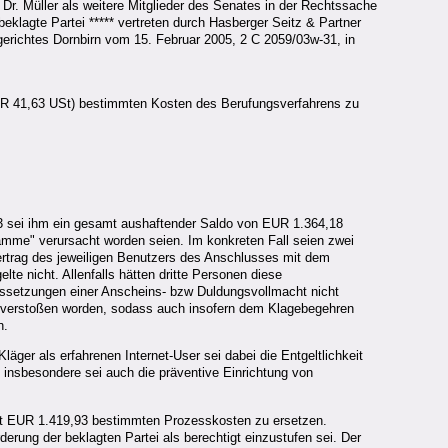
 Dr. Müller als weitere Mitglieder des Senates in der Rechtssache
beklagte Partei ***** vertreten durch Hasberger Seitz & Partner
erichtes Dornbirn vom 15. Februar 2005, 2 C 2059/03w-31, in
 EUR 41,63 USt) bestimmten Kosten des Berufungsverfahrens zu
03 sei ihm ein gesamt aushaftender Saldo von EUR 1.364,18
mme" verursacht worden seien. Im konkreten Fall seien zwei
tvertrag des jeweiligen Benutzers des Anschlusses mit dem
te nicht. Allenfalls hätten dritte Personen diese
ssetzungen einer Anscheins- bzw Duldungsvollmacht nicht
) verstoßen worden, sodass auch insofern dem Klagebegehren
n.
er als erfahrenen Internet-User sei dabei die Entgeltlichkeit
insbesondere sei auch die präventive Einrichtung von
mit EUR 1.419,93 bestimmten Prozesskosten zu ersetzen.
erung der beklagten Partei als berechtigt einzustufen sei. Der