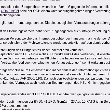
chtsansicht des Erstgerichtes, wonach ein Verstoß gegen die Informationspf
g
4 Ob 219/03i
habe der OGH einem Unterlassungsbegehren wegen Verletzung 
flicht gegeben.
rglist und Irrtums angefochten. Die diesbezüglichen Voraussetzungen seien 
nsicht des Berufungswerbers daher dem Klagebegehren auch infolge Verletzung
enigen Person, welche das Internet besuchte, bei Inanspruchnahme der per 
r Inanspruchnahme der Mehrwertdienste wurde ausdrücklich auf den damit ver
tellungen des Erstgerichtes daher jedenfalls zu verneinen.
nspflichten nach ECG führe nicht zur Unwirksamkeit des Vertrages, ist ebenfal
er im Sinn von vorvertraglichen Pflichten. Sie haben keinen Einfluss auf d
ne-Vertrag (bei Vorliegen der allgemeinen Voraussetzungen) somit wirksam z
ragsabschlüsse im Fernabsatz und insbesondere den Informationspflichten
edoch nur dann anzunehmen, wenn über essentialia negotii Unklarheit herrscht.
lex, 416; Fitzal, JAP 2000, 110). Da nach den Feststellungen des Erstgerich
samkeit des Vertrages auch nach den Bestimmungen des KSchG nicht gegebe
ngsgegenstandes nicht EUR 4.000,00. Der Streitwert geldgleicher Ansprüche e
f den Bestimmungen der §§ 50, 41 ZPO. Gemäß § 23 Abs 10 RATG ist in Beru
80 %) zuzusprechen.
edenfalls unzulässig.