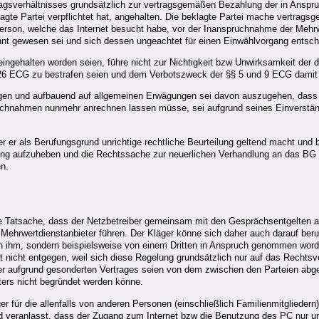
tragsverhältnisses grundsätzlich zur vertragsgemäßen Bezahlung der in Ansp
gte Partei verpflichtet hat, angehalten. Die beklagte Partei mache vertrags
erson, welche das Internet besucht habe, vor der Inanspruchnahme der Mehrwe
nnt gewesen sei und sich dessen ungeachtet für einen Einwählvorgang entsch
ngehalten worden seien, führe nicht zur Nichtigkeit bzw Unwirksamkeit der 
 § 26 ECG zu bestrafen seien und dem Verbotszweck der §§ 5 und 9 ECG damit
gen und aufbauend auf allgemeinen Erwägungen sei davon auszugehen, dass 
pruchnahmen nunmehr anrechnen lassen müsse, sei aufgrund seines Einvers
her er als Berufungsgrund unrichtige rechtliche Beurteilung geltend macht und
ung aufzuheben und die Rechtssache zur neuerlichen Verhandlung an das BG
en.
e Tatsache, dass der Netzbetreiber gemeinsam mit den Gesprächsentgelten au
ehrwertdienstanbieter führen. Der Kläger könne sich daher auch darauf beruf
von ihm, sondern beispielsweise von einem Dritten in Anspruch genommen word
t nicht entgegen, weil sich diese Regelung grundsätzlich nur auf das Rechtsve
ter aufgrund gesonderten Vertrages seien von dem zwischen den Parteien ab
ters nicht begründet werden könne.
r für die allenfalls von anderen Personen (einschließlich Familienmitglieder
veranlasst, dass der Zugang zum Internet bzw die Benutzung des PC nur unt