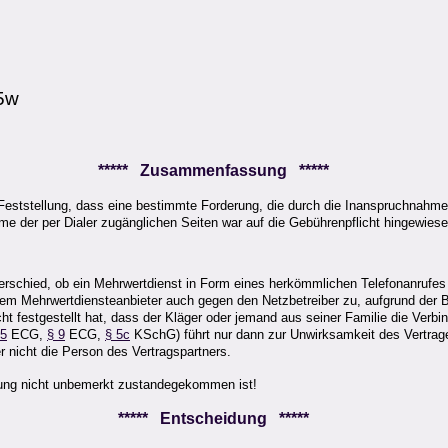
05w
***** Zusammenfassung *****
e Feststellung, dass eine bestimmte Forderung, die durch die Inanspruchnah
 der per Dialer zugänglichen Seiten war auf die Gebührenpflicht hingewies
terschied, ob ein Mehrwertdienst in Form eines herkömmlichen Telefonanruf
m Mehrwertdiensteanbieter auch gegen den Netzbetreiber zu, aufgrund der 
t festgestellt hat, dass der Kläger oder jemand aus seiner Familie die Verbin
 5
ECG,
§ 9
ECG,
§ 5c
KSchG) führt nur dann zur Unwirksamkeit des Vertrage
r nicht die Person des Vertragspartners.
dung nicht unbemerkt zustandegekommen ist!
***** Entscheidung *****