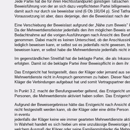
Jede Partei hat die für ihren Rechtsstandpunkt günstigen Tatsachen 
Beweisführung von der an sich dazu verpflichteten Partei billigerwei
damit auch nur durch sie beweisbar sind (6 Ob 191/04 p). Sind Tatfra
Voraussetzung ist aber, dass derjenige, den die Beweislast nach de
Eine Verschiebung der Beweislast aufgrund der „Nähe zum Beweis" 
Da der Mehrwertdienstleister jedenfalls den ihm möglichen Beweis erb
Bedachtnahme auf die vorigen Ausführungen nach Ansicht des Berufu
genommen. Dabei macht es keinen Unterschied, ob der Anschlussinha
lediglich beweisen kann, er selbst sei es jedenfalls nicht gewese
beweisen kann, er selbst habe die Mehrwertdienste jedenfalls nich
Im gegenständlichen Streitfall hat die beklagte Partei, die als Ink
erfolgten. Damit ist die beklagte Partei ihrer Beweispflicht in de
Das Erstgericht hat festgestellt, dass der Kläger oder jemand aus se
Mehrwertdienste nicht in Anspruch genommen zu haben. Dieser Nachwe
Kläger die Verbindungen aufgebaut hat und somit Vertragspartner des
In Punkt 3.2. macht der Berufungswerber geltend, das Erstgericht unt
Personen, die Mehrwertdienste aktiviert haben sollen. Das Erstgeri
Aufgrund der Beweisergebnisse hätte das Erstgericht nach Ansicht 
nicht festgestellt werden kann, ob der Kläger oder eine dritte Per
in eventu
jedenfalls der Kläger keine wie immer gearteten Mehrwertdienste ak
In Wahrheit handelt es sich hiebei um eine unzulässige Beweisrüge (§
welchem Ausmaß der Kläger oder seine Familienmitglieder die Meh