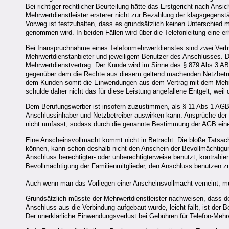
Bei richtiger rechtlicher Beurteilung hätte das Erstgericht nach 
Mehrwertdienstleister ersterer nicht zur Bezahlung der klagsgegenstän
Vorweg ist festzuhalten, dass es grundsätzlich keinen Unterschied
genommen wird. In beiden Fällen wird über die Telefonleitung eine e
Bei Inanspruchnahme eines Telefonmehrwertdienstes sind zwei Vertr
Mehrwertdienstanbieter und jeweiligem Benutzer des Anschlusses. De
Mehrwertdienstvertrag. Der Kunde wird im Sinne des § 879 Abs 3 ABG
gegenüber dem die Rechte aus diesem geltend machenden Netzbet
dem Kunden somit die Einwendungen aus dem Vertrag mit dem Mehrwer
schulde daher nicht das für diese Leistung angefallene Entgelt, wei
Dem Berufungswerber ist insofern zuzustimmen, als § 11 Abs 1 AGB 
Anschlussinhaber und Netzbetreiber auswirken kann. Ansprüche der 
nicht umfasst, sodass durch die genannte Bestimmung der AGB eine
Eine Anscheinsvollmacht kommt nicht in Betracht: Die bloße Tatsach
können, kann schon deshalb nicht den Anschein der Bevollmächtigung
Anschluss berechtigter- oder unberechtigterweise benutzt, kontrahier
Bevollmächtigung der Familienmitglieder, den Anschluss benutzen zu
Auch wenn man das Vorliegen einer Anscheinsvollmacht verneint, m
Grundsätzlich müsste der Mehrwertdienstleister nachweisen, dass 
Anschluss aus die Verbindung aufgebaut wurde, leicht fällt, ist der
Der unerklärliche Einwendungsverlust bei Gebühren für Telefon-Mehrw