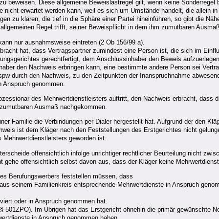
zu beweisen. Diese allgemeine Beweislastregel gilt, wenn keine Sonderregel b
se nicht erwartet werden kann, weil es sich um Umstände handelt, die allein i
gen zu klären, die tief in die Sphäre einer Partei hineinführen, so gibt die N
r allgemeinen Regel trifft, seiner Beweispflicht in dem ihm zumutbaren Aus
kann nur ausnahmsweise eintreten (2 Ob 156/99 a).
racht hat, dass Vertragspartner zumindest eine Person ist, die sich im Einfl
ngsgerichtes gerechtfertigt, dem Anschlussinhaber den Beweis aufzuerlegen,
ber den Nachweis erbringen kann, eine bestimmte andere Person sei Vertrag
n, bspw durch den Nachweis, zu den Zeitpunkten der Inanspruchnahme abwese
t in Anspruch genommen.
assozessionar des Mehrwertdienstleisters auftritt, den Nachweis erbracht, da
m ihr zumutbaren Ausmaß nachgekommen.
iner Familie die Verbindungen per Dialer hergestellt hat. Aufgrund der den Kl
is ist dem Kläger nach den Feststellungen des Erstgerichtes nicht gelungen
 Mehrwertdienstleisters geworden ist.
erscheide offensichtlich infolge unrichtiger rechtlicher Beurteilung nicht zwi
cht gehe offensichtlich selbst davon aus, dass der Kläger keine Mehrwertdie
des Berufungswerbers feststellen müssen, dass
son aus seinem Familienkreis entsprechende Mehrwertdienste in Anspruch geno
tiviert oder in Anspruch genommen hat.
 501ZPO). Im Übrigen hat das Erstgericht ohnehin die primär gewünschte Negat
rwertdienste in Anspruch genommen haben.