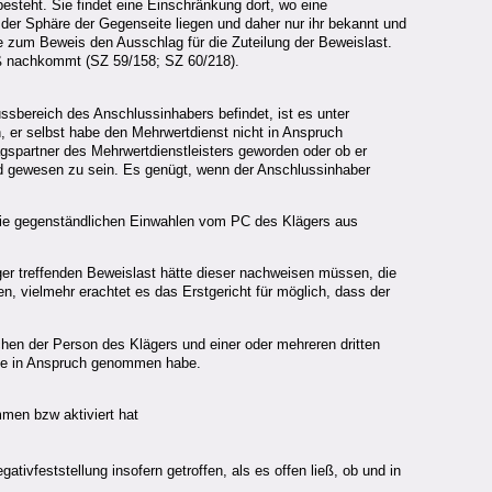
esteht. Sie findet eine Einschränkung dort, wo eine
n der Sphäre der Gegenseite liegen und daher nur ihr bekannt und
ähe zum Beweis den Ausschlag für die Zuteilung der Beweislast.
maß nachkommt (SZ 59/158; SZ 60/218).
ussbereich des Anschlussinhabers befindet, ist es unter
 er selbst habe den Mehrwertdienst nicht in Anspruch
spartner des Mehrwertdienstleisters geworden oder ob er
nd gewesen zu sein. Es genügt, wenn der Anschlussinhaber
ss die gegenständlichen Einwahlen vom PC des Klägers aus
äger treffenden Beweislast hätte dieser nachweisen müssen, die
, vielmehr erachtet es das Erstgericht für möglich, dass der
schen der Person des Klägers und einer oder mehreren dritten
nste in Anspruch genommen habe.
mmen bzw aktiviert hat
ivfeststellung insofern getroffen, als es offen ließ, ob und in