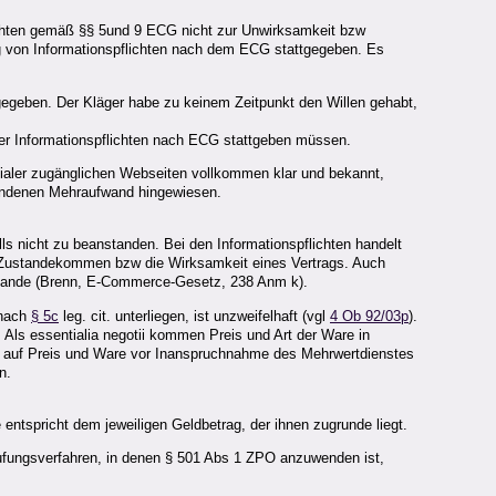
lichten gemäß §§ 5und 9 ECG nicht zur Unwirksamkeit bzw
von Informationspflichten nach dem ECG stattgegeben. Es
gegeben. Der Kläger habe zu keinem Zeitpunkt den Willen gehabt,
 der Informationspflichten nach ECG stattgeben müssen.
Dialer zugänglichen Webseiten vollkommen klar und bekannt,
bundenen Mehraufwand hingewiesen.
ls nicht zu beanstanden. Bei den Informationspflichten handelt
as Zustandekommen bzw die Wirksamkeit eines Vertrags. Auch
ustande (Brenn, E-Commerce-Gesetz, 238 Anm k).
 nach
§ 5c
leg. cit. unterliegen, ist unzweifelhaft (vgl
4 Ob 92/03p
).
 Als essentialia negotii kommen Preis und Art der Ware in
tes auf Preis und Ware vor Inanspruchnahme des Mehrwertdienstes
n.
ntspricht dem jeweiligen Geldbetrag, der ihnen zugrunde liegt.
fungsverfahren, in denen § 501 Abs 1 ZPO anzuwenden ist,