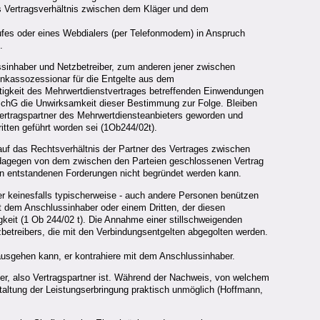
s Vertragsverhältnis zwischen dem Kläger und dem
ufes oder eines Webdialers (per Telefonmodem) in Anspruch
.
ssinhaber und Netzbetreiber, zum anderen jener zwischen
Inkassozessionar für die Entgelte aus dem
ltigkeit des Mehrwertdienstvertrages betreffenden Einwendungen
chG die Unwirksamkeit dieser Bestimmung zur Folge. Bleiben
Vertragspartner des Mehrwertdiensteanbieters geworden und
itten geführt worden sei (1Ob244/02t).
uf das Rechtsverhältnis der Partner des Vertrages zwischen
d dagegen von dem zwischen den Parteien geschlossenen Vertrag
en entstandenen Forderungen nicht begründet werden kann.
er keinesfalls typischerweise - auch andere Personen benützen
t dem Anschlussinhaber oder einem Dritten, der diesen
igkeit (1 Ob 244/02 t). Die Annahme einer stillschweigenden
betreibers, die mit den Verbindungsentgelten abgegolten werden.
usgehen kann, er kontrahiere mit dem Anschlussinhaber.
r, also Vertragspartner ist. Während der Nachweis, von welchem
staltung der Leistungserbringung praktisch unmöglich (Hoffmann,