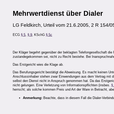
Mehrwertdienst über Dialer
LG Feldkirch, Urteil vom 21.6.2005, 2 R 154/
ECG
§ 5
,
§ 9
, KSchG
§ 5c
Der Kläger begehrt gegenüber der beklagten Telefongesellschaft di
zustandegekommen sei, nicht zu Recht bestehe. Bei Inanspruchnahme
Das Erstgericht wies die Klage ab.
Das Berufungsgericht bestätigt die Abweisung. Es macht keinen Un
Anschlussinhaber stehen zwar Einwendungen aus dem Vertrag mit de
selbst den Dienst nicht in Anspruch genommen hat. Da das Erstgerich
nicht gelungen. Eine Verletzung von Informationspflichten (insbes.
§
herrscht; als solche kommen Preis und Art der Ware in Betracht, abe
Anmerkung:
Beachte, dass in diesem Fall die Dialer-Verbin