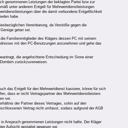
ruch genommenen Leistungen der beklagten Partei bzw zur
gemäß unter anderem Entgelt für Mehrwertdienstleistungen
rtdienstleistungen über die damit verbundene Entgeltlichkeit
ieden habe.
diesbezüglichen Vereinbarung, da Verstöße gegen die
 Genüge getan sei.
die Familienmitglieder des Klägers dessen PC mit seinem
tändnisses mit den PC-Benutzungen anzunehmen und gehe das
 beantragt, die angefochtene Entscheidung im Sinne einer
 Dornbirn zurückzuverweisen.
ch das Entgelt für den Mehrwertdienst kassiere, könne für sich
en, dass er nicht Vertragspartner des Mehrwertdienstleisters
en sei.
rhältnis der Partner dieses Vertrages, sohin auf den
geschlossenen Vertrag nicht umfasst, sodass aufgrund der AGB
n) in Anspruch genommenen Leistungen nicht hafte. Der Kläger
er Aufsicht gestattet gewesen sei.