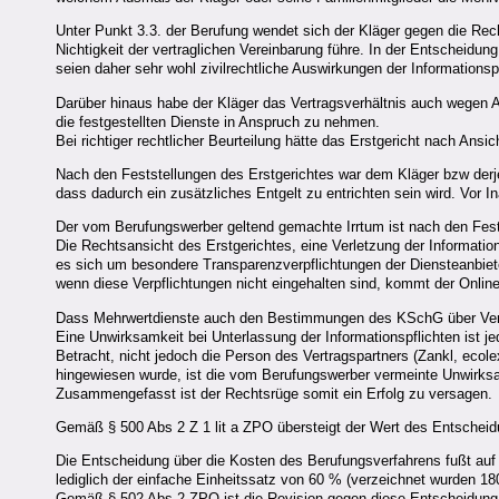
Unter Punkt 3.3. der Berufung wendet sich der Kläger gegen die Re
Nichtigkeit der vertraglichen Vereinbarung führe. In der Entscheidun
seien daher sehr wohl zivilrechtliche Auswirkungen der Informationsp
Darüber hinaus habe der Kläger das Vertragsverhältnis auch wegen A
die festgestellten Dienste in Anspruch zu nehmen.
Bei richtiger rechtlicher Beurteilung hätte das Erstgericht nach A
Nach den Feststellungen des Erstgerichtes war dem Kläger bzw derj
dass dadurch ein zusätzliches Entgelt zu entrichten sein wird. Vo
Der vom Berufungswerber geltend gemachte Irrtum ist nach den Fests
Die Rechtsansicht des Erstgerichtes, eine Verletzung der Informatio
es sich um besondere Transparenzverpflichtungen der Diensteanbiet
wenn diese Verpflichtungen nicht eingehalten sind, kommt der Onli
Dass Mehrwertdienste auch den Bestimmungen des KSchG über Vert
Eine Unwirksamkeit bei Unterlassung der Informationspflichten ist j
Betracht, nicht jedoch die Person des Vertragspartners (Zankl, eco
hingewiesen wurde, ist die vom Berufungswerber vermeinte Unwirk
Zusammengefasst ist der Rechtsrüge somit ein Erfolg zu versagen.
Gemäß § 500 Abs 2 Z 1 lit a ZPO übersteigt der Wert des Entscheidu
Die Entscheidung über die Kosten des Berufungsverfahrens fußt au
lediglich der einfache Einheitssatz von 60 % (verzeichnet wurden 1
Gemäß § 502 Abs 2 ZPO ist die Revision gegen diese Entscheidung j