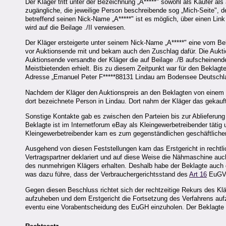
Der Kläger tritt unter der Bezeichnung „A*****" sowohl als Käufer al
zugängliche, die jeweilige Person beschreibende sog „Mich-Seite", des
betreffend seinen Nick-Name „A*****" ist es möglich, über einen Lin
wird auf die Beilage ./II verwiesen.
Der Kläger ersteigerte unter seinem Nick-Name „A*****" eine vom B
vor Auktionsende mit und bekam auch den Zuschlag dafür. Die Aukt
Auktionsende versandte der Kläger die auf Beilage ./B aufscheinend
Meistbietenden erhielt. Bis zu diesem Zeitpunkt war für den Beklagten 
Adresse „Emanuel Peter F*****88131 Lindau am Bodensee Deutschla
Nachdem der Kläger den Auktionspreis an den Beklagten von einem 
dort bezeichnete Person in Lindau. Dort nahm der Kläger das gekauf
Sonstige Kontakte gab es zwischen den Parteien bis zur Ablieferung
Beklagte ist im Internetforum eBay als Kleingewerbetreibender täti
Kleingewerbetreibender kam es zum gegenständlichen geschäftliche
Ausgehend von diesen Feststellungen kam das Erstgericht in rechtl
Vertragspartner deklariert und auf diese Weise die Nähmaschine auc
des nunmehrigen Klägers erhalten. Deshalb habe der Beklagte auch d
was dazu führe, dass der Verbrauchergerichtsstand des
Art 16
EuGVV
Gegen diesen Beschluss richtet sich der rechtzeitige Rekurs des Klä
aufzuheben und dem Erstgericht die Fortsetzung des Verfahrens aufzu
eventu eine Vorabentscheidung des EuGH einzuholen. Der Beklagte h