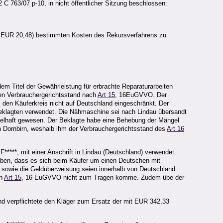
 763/07 p-10, in nicht öffentlicher Sitzung beschlossen:
USt EUR 20,48) bestimmten Kosten des Rekursverfahrens zu
em Titel der Gewährleistung für erbrachte Reparaturarbeiten
den Verbrauchergerichtsstand nach
Art 15
, 16EuGVVO. Der
den Käuferkreis nicht auf Deutschland eingeschränkt. Der
Beklagten verwendet. Die Nähmaschine sei nach Lindau übersandt
elhaft gewesen. Der Beklagte habe eine Behebung der Mängel
 Dornbirn, weshalb ihm der Verbrauchergerichtsstand des
Art 16
****, mit einer Anschrift in Lindau (Deutschland) verwendet.
ben, dass es sich beim Käufer um einen Deutschen mit
ng sowie die Geldüberweisung seien innerhalb von Deutschland
ch
Art 15
, 16 EuGVVO nicht zum Tragen komme. Zudem übe der
nd verpflichtete den Kläger zum Ersatz der mit EUR 342,33