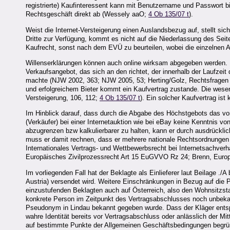
registrierte) Kaufinteressent kann mit Benutzername und Passwort b
Rechtsgeschäft direkt ab (Wessely aaO;
4 Ob 135/07 t
).
Weist die Internet-Versteigerung einen Auslandsbezug auf, stellt sic
Dritte zur Verfügung, kommt es nicht auf die Niederlassung des Seit
Kaufrecht, sonst nach dem EVÜ zu beurteilen, wobei die einzelne
Willenserklärungen können auch online wirksam abgegeben werden. Inde
Verkaufsangebot, das sich an den richtet, der innerhalb der Laufzei
machte (NJW 2002, 363; NJW 2005, 53; Herting/Golz, Rechtsfragen d
und erfolgreichem Bieter kommt ein Kaufvertrag zustande. Die wese
Versteigerung, 106, 112;
4 Ob 135/07 t
). Ein solcher Kaufvertrag is
Im Hinblick darauf, dass durch die Abgabe des Höchstgebots das vo
(Verkäufer) bei einer Internetauktion wie bei eBay keine Kenntnis vo
abzugrenzen bzw kalkulierbarer zu halten, kann er durch ausdrücklic
muss er damit rechnen, dass er mehrere nationale Rechtsordnungen z
Internationales Vertrags- und Wettbewerbsrecht bei Internetsachver
Europäisches Zivilprozessrecht Art 15 EuGVVO Rz 24; Brenn, Europä
Im vorliegenden Fall hat der Beklagte als Einlieferer laut Beilage .
Austria) versendet wird. Weitere Einschränkungen in Bezug auf die P
einzustufenden Beklagten auch auf Österreich, also den Wohnsitzst
konkrete Person im Zeitpunkt des Vertragsabschlusses noch unbekann
Pseudonym in Lindau bekannt gegeben wurde. Dass der Kläger entsp
wahre Identität bereits vor Vertragsabschluss oder anlässlich der M
auf bestimmte Punkte der Allgemeinen Geschäftsbedingungen begründ