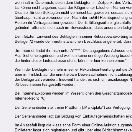
wohnhaft in Österreich, seien dem Beklagten im Zeitpunkt des Vert
Es könne nicht angehen, dass der Kläger unter falschem Namen vorg
Dies sei für den Beklagten nicht vorhersehbar gewesen, sodass sich
überhaupt nicht anzuwenden sei. Nach der EuGH-Rechtsprechung sei 
Person ihr Vertragspartner gewesen. Der Erfüllungsort sei gleichfa
geändert, offensichtlich auch im Bewusstsein, dass ansonsten ledigl
Dem letzten Einwand des Beklagten in seiner Rekursbeantwortung ist
Beilage ./2 wurde dem erstinstanzlichen Beschluss angeheftet. Dari
„Im Internet findet ihr mich unter A*****. Die angegebene Adresse u
Aus Sicherheitsgründen und weil ich keine unnötige Werbung brauche
die hinter dieser Lieferadresse steht, könnt ihr hier kennenlernen."
Wenn der Beklagte nunmehr in seiner Rekursbeantwortung auf die „Mic
aber im Hinblick auf die unmittelbare Beweisaufnahme nicht zulässig 
der Beilage ./2 verändert. Insoweit handelt es sich um unzulässige 
./3 beschrieben festgestellt worden.
Bei Internetauktionen werden im Wesentlichen drei Geschäftsmodelle
Internet-Recht 76):
Der Seitenanbieter stellt eine Plattform („Marktplatz") zur Verfügung,
Der Seitenanbieter lädt zur Bildung von Einkaufsgemeinschaften ein:
Im Anlassfall liegt die klassische Form einer Online-Auktion zugrund
Einlieferer lässt sich registrieren und gibt über eine Bildschirmm