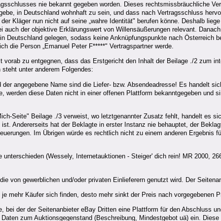
ragsschlusses nie bekannt gegeben worden. Dieses rechtsmissbräuchliche Ver
ebe, in Deutschland wohnhaft zu sein, und dass nach Vertragsschluss hervor
 der Kläger nun nicht auf seine „wahre Identität" berufen könne. Deshalb lie
auch der objektive Erklärungswert von Willensäußerungen relevant. Danach 
lls in Deutschland gelegen, sodass keine Anknüpfungspunkte nach Österreich 
ich die Person „Emanuel Peter F*****" Vertragspartner werde.
 vorab zu entgegnen, dass das Erstgericht den Inhalt der Beilage ./2 zum int
n steht unter anderem Folgendes:
nd der angegebene Name sind die Liefer- bzw. Absendeadresse! Es handelt sich
, werden diese Daten nicht in einer offenen Plattform bekanntgegeben und sin
h-Seite" Beilage ./3 verweist, wo letztgenannter Zusatz fehlt, handelt es si
ist. Andererseits hat der Beklagte in erster Instanz nie behauptet, der Beklag
Neuerungen. Im Übrigen würde es rechtlich nicht zu einem anderen Ergebnis füh
 unterschieden (Wessely, Internetauktionen - Steiger' dich rein! MR 2000, 
 die von gewerblichen und/oder privaten Einlieferern genutzt wird. Der Seitena
 je mehr Käufer sich finden, desto mehr sinkt der Preis nach vorgegebenen P
e, bei der der Seitenanbieter eBay Dritten eine Plattform für den Abschluss 
aske Daten zum Auktionsgegenstand (Beschreibung, Mindestgebot uä) ein. Diese