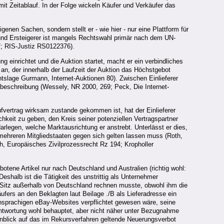
t Zeitablauf. In der Folge wickeln Käufer und Verkäufer das
enen Sachen, sondern stellt er - wie hier - nur eine Plattform für
und Ersteigerer ist mangels Rechtswahl primär nach dem UN-
; RIS-Justiz RS0122376).
g einrichtet und die Auktion startet, macht er ein verbindliches
 an, der innerhalb der Laufzeit der Auktion das Höchstgebot
slage Gurmann, Internet-Auktionen 80). Zwischen Einlieferer
beschreibung (Wessely, NR 2000, 269; Peck, Die Internet-
fvertrag wirksam zustande gekommen ist, hat der Einlieferer
chkeit zu geben, den Kreis seiner potenziellen Vertragspartner
rlegen, welche Marktausrichtung er anstrebt. Unterlässt er dies,
mehreren Mitgliedstaaten gegen sich gelten lassen muss (Roth,
h, Europäisches Zivilprozessrecht Rz 194; Kropholler
botene Artikel nur nach Deutschland und Australien (richtig wohl:
shalb ist die Tätigkeit des unstrittig als Unternehmer
 Sitz außerhalb von Deutschland rechnen musste, obwohl ihm die
fers an den Beklagten laut Beilage ./B als Lieferadresse ein
sprachigen eBay-Websites verpflichtet gewesen wäre, seine
eantwortung wohl behauptet, aber nicht näher unter Bezugnahme
nblick auf das im Rekursverfahren geltende Neuerungsverbot