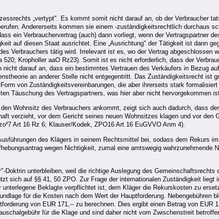
zessrechts „vertypt". Es kommt somit nicht darauf an, ob der Verbraucher tat
ufen. Andererseits kommen sie einem -zuständigkeitsrechtlich durchaus sch
ss ein Verbrauchervertrag (auch) dann vorliegt, wenn der Vertragspartner de
eit auf diesen Staat ausrichtet. Eine „Ausrichtung" der Tätigkeit ist dann ge
s Verbrauchers tätig wird. Irrelevant ist es, wo der Vertrag abgeschlossen w
a 520; Kropholler aaO Rz23). Somit ist es nicht erforderlich, dass der Verbr
nicht darauf an, dass ein bestimmtes Vertrauen des Verkäufers in Bezug au
eorie an anderer Stelle nicht entgegentritt. Das Zuständigkeitsrecht ist grun
n Form von Zuständigkeitsvereinbarungen, die aber ihrerseits stark formalisier
ten Täuschung des Vertragspartners, was hier aber nicht hervorgekommen ist
en Wohnsitz des Verbrauchers ankommt, zeigt sich auch dadurch, dass der 
aft verzieht, vor dem Gericht seines neuen Wohnsitzes klagen und vor den 
zo²7 Art 16 Rz 6; Klauser/Kodek, ZPO16 Art 16 EuGVVO Anm 4).
 Ausführungen des Klägers in seinem Rechtsmittel bei, sodass dem Rekurs im
e Aufhebungsantrag wegen Nichtigkeit, zumal eine amtswegig wahrzunehmende Ni
Doktrin unterbleiben, weil die richtige Auslegung des Gemeinschaftsrechts de
t sich auf §§ 41, 50 ZPO. Zur Frage der internationalen Zuständigkeit liegt i
nterlegene Beklagte verpflichtet ist, dem Kläger die Rekurskosten zu erset
lage für die Kosten nach dem Wert der Hauptforderung. Nebengebühren bleib
orderung von EUR 171,-- zu berechnen. Dies ergibt einen Betrag von EUR 122
uschalgebühr für die Klage und sind daher nicht vom Zwischenstreit betroffe