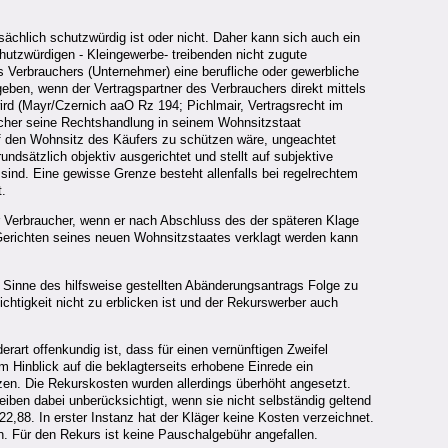
sächlich schutzwürdig ist oder nicht. Daher kann sich auch ein
utzwürdigen - Kleingewerbe- treibenden nicht zugute
s Verbrauchers (Unternehmer) eine berufliche oder gewerbliche
geben, wenn der Vertragspartner des Verbrauchers direkt mittels
ird (Mayr/Czernich aaO Rz 194; Pichlmair, Vertragsrecht im
aucher seine Rechtshandlung in seinem Wohnsitzstaat
f den Wohnsitz des Käufers zu schützen wäre, ungeachtet
dsätzlich objektiv ausgerichtet und stellt auf subjektive
t sind. Eine gewisse Grenze besteht allenfalls bei regelrechtem
.
Verbraucher, wenn er nach Abschluss des der späteren Klage
Gerichten seines neuen Wohnsitzstaates verklagt werden kann
 Sinne des hilfsweise gestellten Abänderungsantrags Folge zu
chtigkeit nicht zu erblicken ist und der Rekurswerber auch
rart offenkundig ist, dass für einen vernünftigen Zweifel
m Hinblick auf die beklagterseits erhobene Einrede ein
zen. Die Rekurskosten wurden allerdings überhöht angesetzt.
en dabei unberücksichtigt, wenn sie nicht selbständig geltend
,88. In erster Instanz hat der Kläger keine Kosten verzeichnet.
n. Für den Rekurs ist keine Pauschalgebühr angefallen.