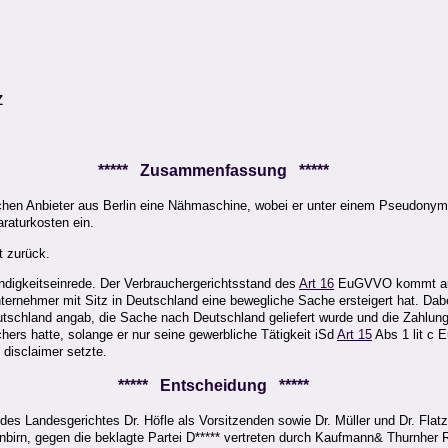
z
***** Zusammenfassung *****
chen Anbieter aus Berlin eine Nähmaschine, wobei er unter einem Pseudonym 
raturkosten ein.
t zurück.
ndigkeitseinrede. Der Verbrauchergerichtsstand des
Art 16
EuGVVO kommt auch
nternehmer mit Sitz in Deutschland eine bewegliche Sache ersteigert hat. Dab
utschland angab, die Sache nach Deutschland geliefert wurde und die Zahlun
ers hatte, solange er nur seine gewerbliche Tätigkeit iSd
Art 15
Abs 1 lit c 
disclaimer setzte.
***** Entscheidung *****
 des Landesgerichtes Dr. Höfle als Vorsitzenden sowie Dr. Müller und Dr. Flat
 Dornbirn, gegen die beklagte Partei D***** vertreten durch Kaufmann& Thurnh