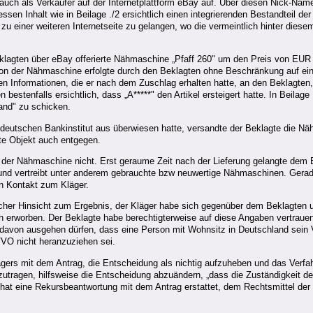
s auch als Verkäufer auf der Internetplattform eBay auf. Über diesen Nick-Name
sen Inhalt wie in Beilage ./2 ersichtlich einen integrierenden Bestandteil der
k zu einer weiteren Internetseite zu gelangen, wo die vermeintlich hinter di
eklagten über eBay offerierte Nähmaschine „Pfaff 260" um den Preis von EUR
ion der Nähmaschine erfolgte durch den Beklagten ohne Beschränkung auf ei
en Informationen, die er nach dem Zuschlag erhalten hatte, an den Beklagten
bestenfalls ersichtlich, dass „A*****" den Artikel ersteigert hatte. In Beilage
nd" zu schicken.
deutschen Bankinstitut aus überwiesen hatte, versandte der Beklagte die N
te Objekt auch entgegen.
 der Nähmaschine nicht. Erst geraume Zeit nach der Lieferung gelangte dem 
g und vertreibt unter anderem gebrauchte bzw neuwertige Nähmaschinen. Gera
n Kontakt zum Kläger.
icher Hinsicht zum Ergebnis, der Kläger habe sich gegenüber dem Beklagten
h erworben. Der Beklagte habe berechtigterweise auf diese Angaben vertraue
avon ausgehen dürfen, dass eine Person mit Wohnsitz in Deutschland sein Ver
O nicht heranzuziehen sei.
gers mit dem Antrag, die Entscheidung als nichtig aufzuheben und das Verfahr
tragen, hilfsweise die Entscheidung abzuändern, „dass die Zuständigkeit des 
at eine Rekursbeantwortung mit dem Antrag erstattet, dem Rechtsmittel der