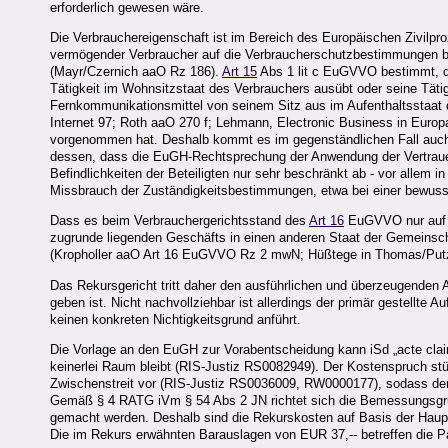
erforderlich gewesen wäre.
Die Verbrauchereigenschaft ist im Bereich des Europäischen Zivilpro
vermögender Verbraucher auf die Verbraucherschutzbestimmungen ber
(Mayr/Czernich aaO Rz 186).
Art 15
Abs 1 lit c EuGVVO bestimmt, da
Tätigkeit im Wohnsitzstaat des Verbrauchers ausübt oder seine Tätigk
Fernkommunikationsmittel von seinem Sitz aus im Aufenthaltsstaat de
Internet 97; Roth aaO 270 f; Lehmann, Electronic Business in Europ
vorgenommen hat. Deshalb kommt es im gegenständlichen Fall auch 
dessen, dass die EuGH-Rechtsprechung der Anwendung der Vertrauensth
Befindlichkeiten der Beteiligten nur sehr beschränkt ab - vor allem i
Missbrauch der Zuständigkeitsbestimmungen, etwa bei einer bewuss
Dass es beim Verbrauchergerichtsstand des
Art 16
EuGVVO nur auf d
zugrunde liegenden Geschäfts in einen anderen Staat der Gemeinsch
(Kropholler aaO Art 16 EuGVVO Rz 2 mwN; Hüßtege in Thomas/Put
Das Rekursgericht tritt daher den ausführlichen und überzeugenden
geben ist. Nicht nachvollziehbar ist allerdings der primär gestellt
keinen konkreten Nichtigkeitsgrund anführt.
Die Vorlage an den EuGH zur Vorabentscheidung kann iSd „acte clair"-
keinerlei Raum bleibt (RIS-Justiz RS0082949). Der Kostenspruch stütz
Zwischenstreit vor (RIS-Justiz RS0036009, RW0000177), sodass der u
Gemäß § 4 RATG iVm § 54 Abs 2 JN richtet sich die Bemessungsgrund
gemacht werden. Deshalb sind die Rekurskosten auf Basis der Hauptf
Die im Rekurs erwähnten Barauslagen von EUR 37,-- betreffen die Pa