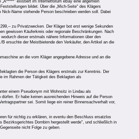
 „A*****" existiert im Internetforum eBay eine allgemein
 Feststellungen bildet. Über die „Mich-Seite" des Klägers
esem Nick-Name stehende Person beschrieben werden soll. Dabei
 299,-- zu Privatzwecken. Der Kläger bot erst wenige Sekunden
nen gewissen Käuferkreis oder regionale Beschränkungen. Nach
, wodurch dieser erstmals nähere Informationen über den
 ./B ersuchte der Meistbietende den Verkäufer, den Artikel an die
ähmaschine an die vom Kläger angegebene Adresse und an die
Beklagten die Person des Klägers erstmals zur Kenntnis. Der
de im Rahmen der Tätigkeit des Beklagten als
 unter einem Pseudonym mit Wohnsitz in Lindau als
n dürfen. Er habe keinen ausreichenden Hinweis auf die Person
tragspartner sei. Somit liege ein reiner Binnensachverhalt vor,
en für nichtig zu erklären, in eventu den Beschluss ersatzlos
Bezirksgerichtes Dornbirn hergestellt werde", und schließlich in
 Gegenseite nicht Folge zu geben.