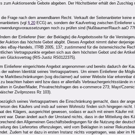
is zum Auktionsende Gebote abgeben. Der Höchstbieter erhält den Zuschlag mi
h die Frage nach dem anwendbaren Recht. Verkauft der Seitenanbieter keine eig
enanbieters (vgl
§ 20
ECG) an, sondern der Kaufvertrag zwischen Einlieferer 
n Anwendungsvoraussetzungen noch zu prüfen sind (Nußbaumer/Rauch aaO 77f
m der Einlieferer (hier: der Beklagte) die Angebotsseite für die Versteigerun
t der Auktion das höchste Gebot abgibt. Dieses Angebot nimmt daher derjenige
es eBay-Handels, ITRB 2005, 137; zustimmend für die österreichische Recht
ntlichen Vertragspunkte ergeben sich aus dem höchsten Gebot und der Artikel
t kein Glücksvertrag (RIS-Justiz RS0122375).
m Einlieferer eingerichtete Angebot angenommen und bereits dadurch der Kau
n der wahren Identität seines Vertragspartners. Um einem Einlieferer die Mögli
he Marktbeschränkungen (sog disclaimer) auf seiner Website klar erkennbar da
u beachten haben wird bzw dass er allenfalls Verbrauchergerichtsstände in 
halten in Gruber/Mader, Privatrechtsfragen des e-commerce 273; Mayr/Czernic
ischer Zivilprozess Rz 103).
/A bezüglich seines Vertragspartners die Einschränkung gemacht, dass der ange
erson des Käufers und insb auf seinen Wohnsitz finden sich hingegen nicht. De
aat des Klägers, ausgerichtet gewesen, sodass er auch mit einem Käufer mit
t war. Daran ändert auch der Umstand nichts, dass in der Mitteilung des Käu
rechend den Allgemeinen Geschäftsbedingungen für die Nutzung der deutsch
itteilung des Lieferortes offenzulegen, wird vom Beklagten in seiner Rekursb
et. Zudem hat er dazu in ersten Instanz nichts vorgetragen, was aber im Hi