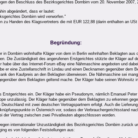
egen den Beschluss des Bezirksgerichtes Dornbirn vom 20. November 2007, 2 C
in abgeändert, dass er lautet:
ksgerichtes Dornbirn wird verworfen."
agen zu Handen des Klagsvertreters die mit EUR 122,88 (darin enthalten an 
Begründung:
r in Dornbirn wohnhafte Kläger von dem in Berlin wohnhaften Beklagten aus d
n. Die Zuständigkeit des angerufenen Erstgerichtes stützte der Kläger auf 
r habe über das Internet-Forum eBay eine Nähmaschine angeboten und dabei 
abe er eine Zustellanschrift in Lindau und einen Decknamen gegenüber dem 
Bank den Kaufpreis an den Beklagten überwiesen. Die Nähmaschine sei mang
egenüber dem Beklagten geltend mache. Der Kläger habe seinen Wohnsitz in
s Erstgerichtes ein. Der Kläger habe ein Pseudonym, nämlich Emanuel Peter F*
ppe unzulässig. Der Kläger habe gegenüber dem Beklagten zu erkennen gege
n Deutschland mit zwei deutschen Vertragspartnern erfolgt. Auch die Lieferu
knüpfungspunkte in Österreich vor, sodass der Verbrauchergerichtsstand na
sei der Vertrag zwischen zwei Privatleuten abgeschlossen worden.
egen internationaler Unzuständigkeit des Bezirksgerichtes Dornbirn zurück u
ing es von folgenden Feststellungen aus: