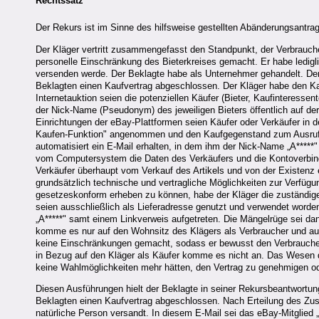
Rechtssatz
Der Rekurs ist im Sinne des hilfsweise gestellten Abänderungsantrag
Der Kläger vertritt zusammengefasst den Standpunkt, der Verbrauch
personelle Einschränkung des Bieterkreises gemacht. Er habe lediglic
versenden werde. Der Beklagte habe als Unternehmer gehandelt. De
Beklagten einen Kaufvertrag abgeschlossen. Der Kläger habe den K
Internetauktion seien die potenziellen Käufer (Bieter, Kaufinteress
der Nick-Name (Pseudonym) des jeweiligen Bieters öffentlich auf de
Einrichtungen der eBay-Plattformen seien Käufer oder Verkäufer in d
Kaufen-Funktion" angenommen und den Kaufgegenstand zum Ausrufu
automatisiert ein E-Mail erhalten, in dem ihm der Nick-Name „A*****
vom Computersystem die Daten des Verkäufers und die Kontoverbind
Verkäufer überhaupt vom Verkauf des Artikels und von der Existenz 
grundsätzlich technische und vertragliche Möglichkeiten zur Verfü
gesetzeskonform erheben zu können, habe der Kläger die zuständige
seien ausschließlich als Lieferadresse genutzt und verwendet word
„A*****" samt einem Linkverweis aufgetreten. Die Mängelrüge sei d
komme es nur auf den Wohnsitz des Klägers als Verbraucher und auf
keine Einschränkungen gemacht, sodass er bewusst den Verbraucher
in Bezug auf den Kläger als Käufer komme es nicht an. Das Wesen d
keine Wahlmöglichkeiten mehr hätten, den Vertrag zu genehmigen od
Diesen Ausführungen hielt der Beklagte in seiner Rekursbeantwortu
Beklagten einen Kaufvertrag abgeschlossen. Nach Erteilung des Zus
natürliche Person versandt. In diesem E-Mail sei das eBay-Mitglied „