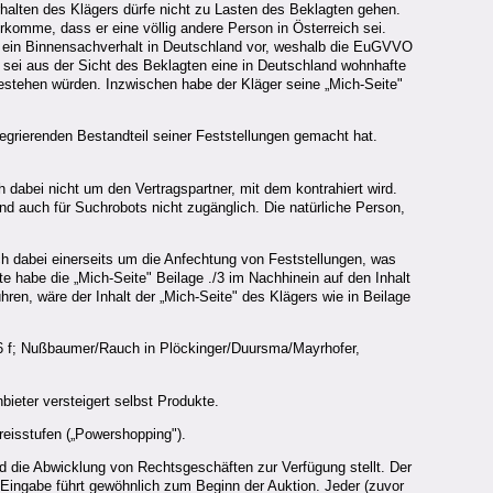
halten des Klägers dürfe nicht zu Lasten des Beklagten gehen.
komme, dass er eine völlig andere Person in Österreich sei.
ge ein Binnensachverhalt in Deutschland vor, weshalb die EuGVVO
sei aus der Sicht des Beklagten eine in Deutschland wohnhafte
bestehen würden. Inzwischen habe der Kläger seine „Mich-Seite"
egrierenden Bestandteil seiner Feststellungen gemacht hat.
 dabei nicht um den Vertragspartner, mit dem kontrahiert wird.
d auch für Suchrobots nicht zugänglich. Die natürliche Person,
ch dabei einerseits um die Anfechtung von Feststellungen, was
te habe die „Mich-Seite" Beilage ./3 im Nachhinein auf den Inhalt
ren, wäre der Inhalt der „Mich-Seite" des Klägers wie in Beilage
266 f; Nußbaumer/Rauch in Plöckinger/Duursma/Mayrhofer,
nbieter versteigert selbst Produkte.
reisstufen („Powershopping").
und die Abwicklung von Rechtsgeschäften zur Verfügung stellt. Der
 Eingabe führt gewöhnlich zum Beginn der Auktion. Jeder (zuvor