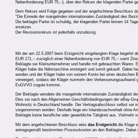
Nebenforderung EUR 75,--), über den Rekurs der klagenden Partei g
Dem Rekurs wird Folge gegeben und der angefochtene Beschluss dah
"Die Einrede der mangelnden internationalen Zuständigkeit des Bezir
Die beklagte Partei ist schuldig, der klagenden Partei binnen 14 T
ersetzen.
Der Revisionsrekurs ist jedenfalls unzulässig.
Mit der am 22.5.2007 beim Erstgericht eingelangten Klage begehrt de
EUR 171,-- zuzüglich einer Nebenforderung von EUR 75,-- samt Zinse
Beklagte sei Kleinunternehmer und handle mit gebrauchten Waren. E
Kläger habe die Nähmaschine ersteigert und somit gekauft. Dabei h
worden und der Kläger habe von seinem Konto bei einer deutschen 
verweigert, sodass der Kläger nunmehr den Verbesserungsaufwand g
EuGVVO zugute komme.
Der Beklagte wendete die mangelnde internationale Zuständigkeit de
Dies sei nach den Allgemeinen Geschäftsbedingungen der eBay-Gru
Wohnsitz in Deutschland handle. Der Vertragsabschluss selbst sei i
vorgenommen worden. Deshalb liege ein Inlandssachverhalt ohne An
Beklagte keine berufliche oder gewerbliche Tätigkeit aus. Vielmehr 
Mit dem angefochtenen Beschluss wies
das Erstgericht
die Klage w
antragsgemäß bestimmten Prozesskosten an den Beklagten. Dabei g