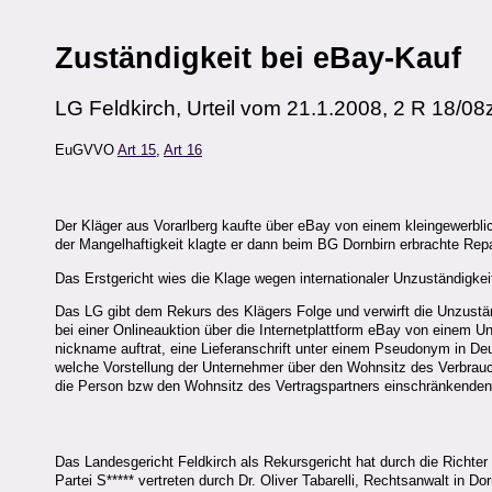
Zuständigkeit bei eBay-Kauf
LG Feldkirch, Urteil vom 21.1.2008, 2 R 18/08
EuGVVO
Art 15
,
Art 16
Der Kläger aus Vorarlberg kaufte über eBay von einem kleingewerbli
der Mangelhaftigkeit klagte er dann beim BG Dornbirn erbrachte Repa
Das Erstgericht wies die Klage wegen internationaler Unzuständigkei
Das LG gibt dem Rekurs des Klägers Folge und verwirft die Unzustä
bei einer Onlineauktion über die Internetplattform eBay von einem U
nickname auftrat, eine Lieferanschrift unter einem Pseudonym in De
welche Vorstellung der Unternehmer über den Wohnsitz des Verbrauch
die Person bzw den Wohnsitz des Vertragspartners einschränkenden 
Das Landesgericht Feldkirch als Rekursgericht hat durch die Richter
Partei S***** vertreten durch Dr. Oliver Tabarelli, Rechtsanwalt in