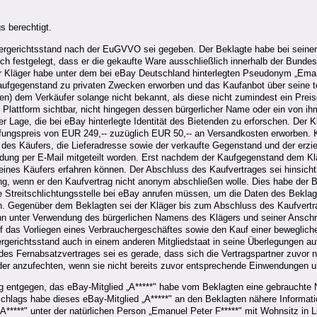
s berechtigt.
ergerichtsstand nach der EuGVVO sei gegeben. Der Beklagte habe bei seinem 
h festgelegt, dass er die gekaufte Ware ausschließlich innerhalb der Bundesre
r Kläger habe unter dem bei eBay Deutschland hinterlegten Pseudonym „Eman
aufgegenstand zu privaten Zwecken erworben und das Kaufanbot über seine te
enten) dem Verkäufer solange nicht bekannt, als diese nicht zumindest ein Pr
r Plattform sichtbar, nicht hingegen dessen bürgerlicher Name oder ein von 
er Lage, die bei eBay hinterlegte Identität des Bietenden zu erforschen. Der 
ngspreis von EUR 249,-- zuzüglich EUR 50,-- an Versandkosten erworben.
" des Käufers, die Lieferadresse sowie der verkaufte Gegenstand und der erzi
ung per E-Mail mitgeteilt worden. Erst nachdem der Kaufgegenstand dem Klä
eines Käufers erfahren können. Der Abschluss des Kaufvertrages sei hinsich
gung, wenn er den Kaufvertrag nicht anonym abschließen wolle. Dies habe de
 Streitschlichtungsstelle bei eBay anrufen müssen, um die Daten des Beklag
en. Gegenüber dem Beklagten sei der Kläger bis zum Abschluss des Kaufvertr
ann unter Verwendung des bürgerlichen Namens des Klägers und seiner Ansch
 das Vorliegen eines Verbrauchergeschäftes sowie den Kauf einer beweglich
gerichtsstand auch in einem anderen Mitgliedstaat in seine Überlegungen 
es Fernabsatzvertrages sei es gerade, dass sich die Vertragspartner zuvor
er anzufechten, wenn sie nicht bereits zuvor entsprechende Einwendungen un
ng entgegen, das eBay-Mitglied „A*****" habe vom Beklagten eine gebraucht
chlags habe dieses eBay-Mitglied „A*****" an den Beklagten nähere Informat
A*****" unter der natürlichen Person „Emanuel Peter F*****" mit Wohnsitz in 