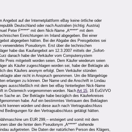
Angebot auf der Internetplattform eBay keine örtliche oder
publik Deutschland oder nach Australien (richtig: Austria)
uel Peter F*****" mit dem Nick-Name „A*****" mit dem
chnischen Einrichtungen im Inland abgegeben. Bei einer
eisgebot abgegeben hätten. Bei der Abgabe des Preisgebotes sei
ihm verwendetes Pseudonym. Erst über die technischen
Kläger habe das Kaufangebot am 12.3.2007 mittels der „Sofort-
 Kurz danach habe der Verkäufer vom Computersystem
elte Preis mitgeteilt worden seien. Dem Käufer wiederum seien
ger als Käufer zugeschlagen worden sei, habe der Beklagte als
tlich des Käufers anonym erfolgt. Dem Verkäufer stünden
r Beklagte aber nicht in Anspruch genommen. Um die Mängelrüge
ten erlangen zu können. Der Name und die Anschrift in Lindau
ages ausschließlich mit dem bei eBay hinterlegten Nick-Name
rift in Österreich vorgenommen worden. Nach
Art 15
, 16 EuGVVO
en Sache an. Der Beklagte habe bezüglich des Käuferkreises
aufgenommen habe. Auf ein bestimmtes Vertrauen des Beklagten
 nicht kennen würden und diese auch nach Vertragsabschluss
d Bedingungen für den Vertragsabschluss getätigt hätten.
e Nähmaschine um EUR 299,-- ersteigert und somit mit dem
ionen über die hinter dem Pseudonym „A*****" stehende
Lindau aufgetreten. Die Daten der natürlichen Person des Klägers,