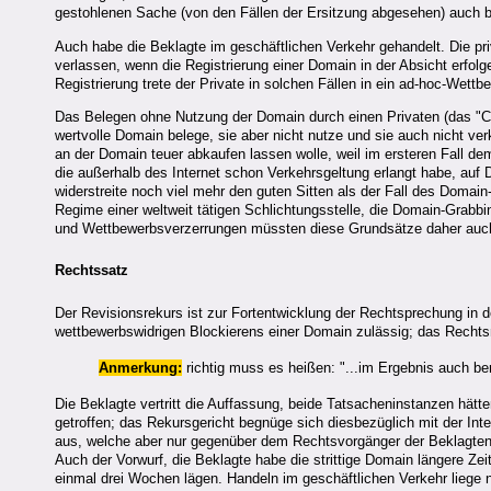
gestohlenen Sache (von den Fällen der Ersitzung abgesehen) auch be
Auch habe die Beklagte im geschäftlichen Verkehr gehandelt. Die p
verlassen, wenn die Registrierung einer Domain in der Absicht erfo
Registrierung trete der Private in solchen Fällen in ein ad-hoc-Wettb
Das Belegen ohne Nutzung der Domain durch einen Privaten (das "Cy
wertvolle Domain belege, sie aber nicht nutze und sie auch nicht v
an der Domain teuer abkaufen lassen wolle, weil im ersteren Fall d
die außerhalb des Internet schon Verkehrsgeltung erlangt habe, auf 
widerstreite noch viel mehr den guten Sitten als der Fall des Doma
Regime einer weltweit tätigen Schlichtungsstelle, die Domain-Grab
und Wettbewerbsverzerrungen müssten diese Grundsätze daher auch f
Rechtssatz
Der Revisionsrekurs ist zur Fortentwicklung der Rechtsprechung in
wettbewerbswidrigen Blockierens einer Domain zulässig; das Rechtsmi
Anmerkung:
richtig muss es heißen: "...im Ergebnis auch bere
Die Beklagte vertritt die Auffassung, beide Tatsacheninstanzen hätte
getroffen; das Rekursgericht begnüge sich diesbezüglich mit der In
aus, welche aber nur gegenüber dem Rechtsvorgänger der Beklagten 
Auch der Vorwurf, die Beklagte habe die strittige Domain längere Ze
einmal drei Wochen lägen. Handeln im geschäftlichen Verkehr liege 