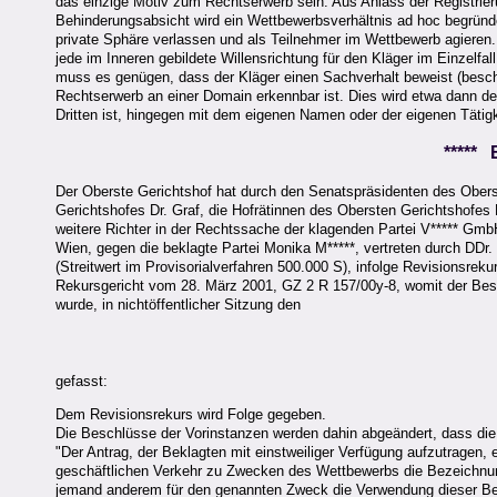
das einzige Motiv zum Rechtserwerb sein. Aus Anlass der Registri
Behinderungsabsicht wird ein Wettbewerbsverhältnis ad hoc begründet
private Sphäre verlassen und als Teilnehmer im Wettbewerb agieren
jede im Inneren gebildete Willensrichtung für den Kläger im Einzelfal
muss es genügen, dass der Kläger einen Sachverhalt beweist (besch
Rechtserwerb an einer Domain erkennbar ist. Dies wird etwa dann de
Dritten ist, hingegen mit dem eigenen Namen oder der eigenen Tätig
*****
Der Oberste Gerichtshof hat durch den Senatspräsidenten des Obers
Gerichtshofes Dr. Graf, die Hofrätinnen des Obersten Gerichtshofes 
weitere Richter in der Rechtssache der klagenden Partei V***** GmbH,
Wien, gegen die beklagte Partei Monika M*****, vertreten durch DDr
(Streitwert im Provisorialverfahren 500.000 S), infolge Revisionsre
Rekursgericht vom 28. März 2001, GZ 2 R 157/00y-8, womit der Besc
wurde, in nichtöffentlicher Sitzung den
gefasst:
Dem Revisionsrekurs wird Folge gegeben.
Die Beschlüsse der Vorinstanzen werden dahin abgeändert, dass die 
"Der Antrag, der Beklagten mit einstweiliger Verfügung aufzutragen, 
geschäftlichen Verkehr zu Zwecken des Wettbewerbs die Bezeichnun
jemand anderem für den genannten Zweck die Verwendung dieser B