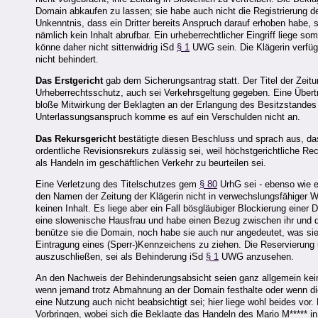
Domain abkaufen zu lassen; sie habe auch nicht die Registrierung
Unkenntnis, dass ein Dritter bereits Anspruch darauf erhoben habe, s
nämlich kein Inhalt abrufbar. Ein urheberrechtlicher Eingriff liege so
könne daher nicht sittenwidrig iSd
§ 1
UWG sein. Die Klägerin verfüge
nicht behindert.
Das Erstgericht
gab dem Sicherungsantrag statt. Der Titel der Zeitu
Urheberrechtsschutz, auch sei Verkehrsgeltung gegeben. Eine Übert
bloße Mitwirkung der Beklagten an der Erlangung des Besitzstandes an
Unterlassungsanspruch komme es auf ein Verschulden nicht an.
Das Rekursgericht
bestätigte diesen Beschluss und sprach aus, d
ordentliche Revisionsrekurs zulässig sei, weil höchstgerichtliche Re
als Handeln im geschäftlichen Verkehr zu beurteilen sei.
Eine Verletzung des Titelschutzes gem
§ 80
UrhG sei - ebenso wie 
den Namen der Zeitung der Klägerin nicht in verwechslungsfähiger W
keinen Inhalt. Es liege aber ein Fall bösgläubiger Blockierung einer
eine slowenische Hausfrau und habe einen Bezug zwischen ihr und de
benütze sie die Domain, noch habe sie auch nur angedeutet, was sie
Eintragung eines (Sperr-)Kennzeichens zu ziehen. Die Reservierung 
auszuschließen, sei als Behinderung iSd
§ 1
UWG anzusehen.
An den Nachweis der Behinderungsabsicht seien ganz allgemein keine
wenn jemand trotz Abmahnung an der Domain festhalte oder wenn die
eine Nutzung auch nicht beabsichtigt sei; hier liege wohl beides vo
Vorbringen, wobei sich die Beklagte das Handeln des Mario M***** i