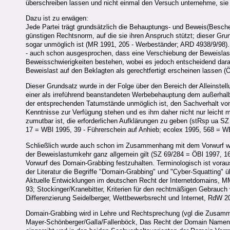
überschreiben lassen und nicht einmal den Versuch unternehme, s
Dazu ist zu erwägen:
Jede Partei trägt grundsätzlich die Behauptungs- und Beweis(Beschei
günstigen Rechtsnorm, auf die sie ihren Anspruch stützt; dieser Gru
sogar unmöglich ist (MR 1991, 205 - Werbeständer; ARD 4938/9/98). D
- auch schon ausgesprochen, dass eine Verschiebung der Beweislast 
Beweisschwierigkeiten bestehen, wobei es jedoch entscheidend dar
Beweislast auf den Beklagten als gerechtfertigt erscheinen lassen (Ö
Dieser Grundsatz wurde in der Folge über den Bereich der Alleinstel
einer als irreführend beanstandeten Werbebehauptung dem außerhal
der entsprechenden Tatumstände unmöglich ist, den Sachverhalt vo
Kenntnisse zur Verfügung stehen und es ihm daher nicht nur leicht
zumutbar ist, die erforderlichen Aufklärungen zu geben (stRsp ua S
17 = WBl 1995, 39 - Führerschein auf Anhieb; ecolex 1995, 568 = W
Schließlich wurde auch schon im Zusammenhang mit dem Vorwurf w
der Beweislastumkehr ganz allgemein gilt (SZ 69/284 = ÖBl 1997, 
Vorwurf des Domain-Grabbing festzuhalten. Terminologisch ist vora
der Literatur die Begriffe "Domain-Grabbing" und "Cyber-Squatting"
Aktuelle Entwicklungen im deutschen Recht der Internetdomains, MM
93; Stockinger/Kranebitter, Kriterien für den rechtmäßigen Gebrau
Differenzierung Seidelberger, Wettbewerbsrecht und Internet, RdW 200
Domain-Grabbing wird in Lehre und Rechtsprechung (vgl die Zusam
Mayer-Schönberger/Galla/Fallenböck, Das Recht der Domain Namen, 