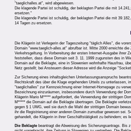
"taeglichalles.at", wird abgewiesen.
Die klagende Partei ist schuldig, der beklagten Partei die mit 14.
ersetzen."
Die klagende Partei ist schuldig, der beklagten Partei die mit 39.1
14 Tagen zu ersetzen.
Die Klägerin ist Verlegerin der Tageszeitung "täglich Alles", die vor
Domain "www.taeglich-alles.at" abrufbar ist. Mitte 2000 erreichte die 
Verkehrsgeltung. In Vorbereitung der ersten Internet-Ausgabe ihrer 
feststellen, dass diese Domain seit 3. 11. 1999 zugunsten des in Wie
Domain auf die Beklagte, eine in Slowenien wohnhafte Hausfrau, übert
Netz gestellt; bei Ansteuern dieser Adresse wird die Anzeige "Socket 
Zur Sicherung eines inhaltsgleichen Unterlassungsanspruchs beantr
Rechtskraft des über die Klage ergehenden Urteils zu unterlassen,
"taeglichalles" zur Kennzeichnung einer Internet-Homepage zu ver
Bezeichnung einzuräumen, insbesondere durch Verwendung der Domain
Klägerin Mario M***** aufgefordert, die Verwendung der strittigen Do
M***** die Domain auf die Beklagte übertragen. Die Beklagte verlet
gegen § 1 UWG, weil sie durch die Wahl der strittigen Domain bewus
ihr die Registrierung einer anderen Domain zumutbar gewesen sei. S
gehandelt, die Klägerin in ihrer Geschäftstätigkeit zu behindern; es 
Die Beklagte
beantragt die Abweisung des Sicherungsantrags. Bis zu
nicht vorgebracht, ihre Zeitung in Slowenien zu vertreiben. Die Beklag