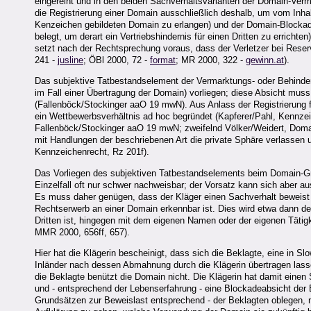
eingereiht und in den beiden Sachverhaltsvarianten der Domain-Ver
die Registrierung einer Domain ausschließlich deshalb, um vom Inhab
Kenzeichen gebildeten Domain zu erlangen) und der Domain-Blockade
belegt, um derart ein Vertriebshindernis für einen Dritten zu erricht
setzt nach der Rechtsprechung voraus, dass der Verletzer bei Rese
241 -
jusline
; ÖBl 2000, 72 -
format
; MR 2000, 322 -
gewinn.at
).
Das subjektive Tatbestandselement der Vermarktungs- oder Behinder
im Fall einer Übertragung der Domain) vorliegen; diese Absicht mu
(Fallenböck/Stockinger aaO 19 mwN). Aus Anlass der Registrierung
ein Wettbewerbsverhältnis ad hoc begründet (Kapferer/Pahl, Kennzei
Fallenböck/Stockinger aaO 19 mwN; zweifelnd Völker/Weidert, Domain
mit Handlungen der beschriebenen Art die private Sphäre verlassen
Kennzeichenrecht, Rz 201f).
Das Vorliegen des subjektiven Tatbestandselements beim Domain-Grabb
Einzelfall oft nur schwer nachweisbar; der Vorsatz kann sich aber au
Es muss daher genügen, dass der Kläger einen Sachverhalt beweist 
Rechtserwerb an einer Domain erkennbar ist. Dies wird etwa dann de
Dritten ist, hingegen mit dem eigenen Namen oder der eigenen Täti
MMR 2000, 656ff, 657).
Hier hat die Klägerin bescheinigt, dass sich die Beklagte, eine in 
Inländer nach dessen Abmahnung durch die Klägerin übertragen lasse
die Beklagte benützt die Domain nicht. Die Klägerin hat damit einen
und - entsprechend der Lebenserfahrung - eine Blockadeabsicht der 
Grundsätzen zur Beweislast entsprechend - der Beklagten oblegen, 