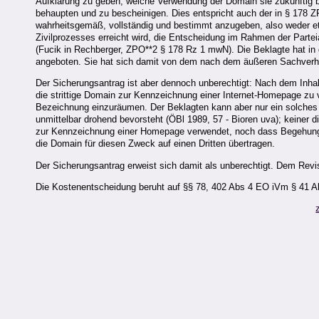
Aufklärung zu geben, welche Verwendung der Domain sie zukünftig bea
behaupten und zu bescheinigen. Dies entspricht auch der in § 178 Z
wahrheitsgemäß, vollständig und bestimmt anzugeben, also weder e
Zivilprozesses erreicht wird, die Entscheidung im Rahmen der Parteia
(Fucik in Rechberger, ZPO**2 § 178 Rz 1 mwN). Die Beklagte hat in 
angeboten. Sie hat sich damit von dem nach dem äußeren Sachverhal
Der Sicherungsantrag ist aber dennoch unberechtigt: Nach dem Inha
die strittige Domain zur Kennzeichnung einer Internet-Homepage z
Bezeichnung einzuräumen. Der Beklagten kann aber nur ein solches
unmittelbar drohend bevorsteht (ÖBl 1989, 57 - Bioren uva); keiner di
zur Kennzeichnung einer Homepage verwendet, noch dass Begehungsge
die Domain für diesen Zweck auf einen Dritten übertragen.
Der Sicherungsantrag erweist sich damit als unberechtigt. Dem Revi
Die Kostenentscheidung beruht auf §§ 78, 402 Abs 4 EO iVm § 41 A