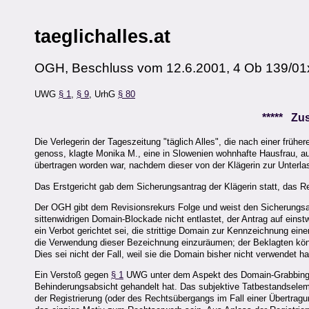
taeglichalles.at
OGH, Beschluss vom 12.6.2001, 4 Ob 139/01
UWG
§ 1
,
§ 9
, UrhG
§ 80
***** Z
Die Verlegerin der Tageszeitung "täglich Alles", die nach einer früh
genoss, klagte Monika M., eine in Slowenien wohnhafte Hausfrau, auf
übertragen worden war, nachdem dieser von der Klägerin zur Unterlas
Das Erstgericht gab dem Sicherungsantrag der Klägerin statt, das Re
Der OGH gibt dem Revisionsrekurs Folge und weist den Sicherungsa
sittenwidrigen Domain-Blockade nicht entlastet, der Antrag auf eins
ein Verbot gerichtet sei, die strittige Domain zur Kennzeichnung 
die Verwendung dieser Bezeichnung einzuräumen; der Beklagten kön
Dies sei nicht der Fall, weil sie die Domain bisher nicht verwendet h
Ein Verstoß gegen
§ 1
UWG unter dem Aspekt des Domain-Grabbing se
Behinderungsabsicht gehandelt hat. Das subjektive Tatbestandselem
der Registrierung (oder des Rechtsübergangs im Fall einer Übertrag