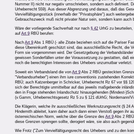
Nummer II) nicht nur negativ umschrieben, sondern auch definiert.
Urheberrecht 559). Aus dieser Abgrenzung und daraus, daß das Gesetz
Vervielfältigungsstück (innerhalb der "Privatsphäre") auch weitergeb
Gebrauchszweck muß nicht privater Natur sein, sondern kann auch be
Wäre der vorliegende Sachverhalt nur nach
§ 42
UrhG zu beurteilen, 
auf
Art 9
RBÜ berufen:
Nach
Art 9
Abs 1 RBÜ (- alle Zitate beziehen sich auf die Pariser Fa
diese Übereinkunft geschützt sind, das ausschließliche Recht, die Ver
Form sie vorgenommen wird. Der Gesetzgebung der Verbandsländer b
gewissen Sonderfällen unter der Voraussetzung zu gestatten, daß ei
noch die berechtigten Interessen des Urhebers unzumutbar verletzt.
Soweit ein Verbandsland die von
Art 9
Abs 2 RBÜ gesteckten Grenzen
"Verbandsurheber") einen ihm iure conventionis zustehenden Korrek
RBÜ; auch Katzenberger in Schricker, Urheberrecht Rz 67 vor §§ 12
sich der Berechtigte unmittelbar auf das jeweils maßgebende inländ
den in Frage stehenden Inlandschutz hinausgehenden (Mindest-)Schu
(v.Gamm, Urheberrechtsgesetz Rz 5 zu § 121 dUrhG; Nordemann/Vinc
Die Klägerin, welche ihr ausschließliches Werknutzungsrecht (§ 24
Hindemith ableitet, kann daher auch dann einen Verstoß gegen ihr au
österreichischen Norm, welche über die Grenze des
Art 9
Abs 2 RBÜ 
diese Grenzen sprengen sollte, derogiert wäre, sie also auch gegenü
Wie Frotz ("Zum Vervielfältigungsrecht des Urhebers und zu den ko