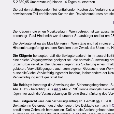
S 2.359,95 Umsatzsteuer) binnen 14 Tagen zu ersetzen.
Die auf den stattgebenden Teil entfallenden Kosten des Verfahrens all
abweisenden Teil entfallenden Kosten des Revisionsrekurses hat sie 
Die Klägerin, die einen Musikverlag in Wien betreibt, ist zur aussc
berechtigt. Paul Hindemith war deutscher Staatsbürger und ist am 
Die Beklagte ist ua als Musiklehrerin in Wien tätig und hat in diese
Hindemith angefertigt und den Schülern zum Zweck des Übens zu H
Die Klägerin
behauptet, daß die Beklagte dadurch in ihr ausschließl
eine solche Vorgangsweise geeignet sei, die normale Auswertung de
unzumutbar verletze. Die Klägerin begehrt zur Sicherung eines inhal
gebieten, Vervielfältigungen, auch zum eigenen Gebrauch, von Werk
ausschließliche Vervielfältigungsrecht innehat, insbesondere der Not
Vervielfältigung nicht gestattet hat.
Die Beklagte
beantragt die Abweisung des Sicherungsbegehrens. Sie
Abs 1 UrhG berechtigt. Aus
Art 9
Abs 2 RBÜ könne mangels Konkretis
lägen hier auch die Voraussetzungen für eine Beschränkung des Verv
Das Erstgericht
wies den Sicherungsantrag ab. Gemäß §§ 1, 34 IPR
Beklagten in Österreich geschehen seien. Die Beklagte sei nach
§ 4
beruflichen) Gebrauch herzustellen. Daß sie die Absicht gehabt hätt