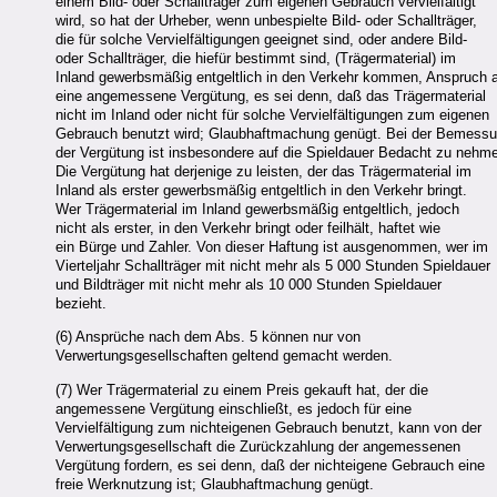
einem Bild- oder Schallträger zum eigenen Gebrauch vervielfältigt
wird, so hat der Urheber, wenn unbespielte Bild- oder Schallträger,
die für solche Vervielfältigungen geeignet sind, oder andere Bild-
oder Schallträger, die hiefür bestimmt sind, (Trägermaterial) im
Inland gewerbsmäßig entgeltlich in den Verkehr kommen, Anspruch 
eine angemessene Vergütung, es sei denn, daß das Trägermaterial
nicht im Inland oder nicht für solche Vervielfältigungen zum eigenen
Gebrauch benutzt wird; Glaubhaftmachung genügt. Bei der Bemess
der Vergütung ist insbesondere auf die Spieldauer Bedacht zu nehm
Die Vergütung hat derjenige zu leisten, der das Trägermaterial im
Inland als erster gewerbsmäßig entgeltlich in den Verkehr bringt.
Wer Trägermaterial im Inland gewerbsmäßig entgeltlich, jedoch
nicht als erster, in den Verkehr bringt oder feilhält, haftet wie
ein Bürge und Zahler. Von dieser Haftung ist ausgenommen, wer im
Vierteljahr Schallträger mit nicht mehr als 5 000 Stunden Spieldauer
und Bildträger mit nicht mehr als 10 000 Stunden Spieldauer
bezieht.
(6) Ansprüche nach dem Abs. 5 können nur von
Verwertungsgesellschaften geltend gemacht werden.
(7) Wer Trägermaterial zu einem Preis gekauft hat, der die
angemessene Vergütung einschließt, es jedoch für eine
Vervielfältigung zum nichteigenen Gebrauch benutzt, kann von der
Verwertungsgesellschaft die Zurückzahlung der angemessenen
Vergütung fordern, es sei denn, daß der nichteigene Gebrauch eine
freie Werknutzung ist; Glaubhaftmachung genügt.