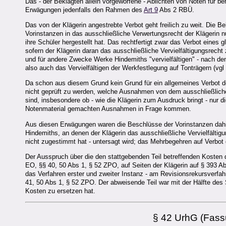
Das - der Beklagten allein vorgeworfene - Ablichten von Noten für ber
Erwägungen jedenfalls den Rahmen des
Art 9
Abs 2 RBÜ.
Das von der Klägerin angestrebte Verbot geht freilich zu weit. Die 
Vorinstanzen in das ausschließliche Verwertungsrecht der Klägerin n
ihre Schüler hergestellt hat. Das rechtfertigt zwar das Verbot eine
sofern der Klägerin daran das ausschließliche Vervielfältigungsrech
und für andere Zwecke Werke Hindemiths "vervielfältigen" - nach dem
also auch das Vervielfältigen der Werkfestlegung auf Tonträgern (vgl
Da schon aus diesem Grund kein Grund für ein allgemeines Verbot des
nicht geprüft zu werden, welche Ausnahmen von dem ausschließliche
sind, insbesondere ob - wie die Klägerin zum Ausdruck bringt - nur d
Notenmaterial gemachten Ausnahmen in Frage kommen.
Aus diesen Erwägungen waren die Beschlüsse der Vorinstanzen dahi
Hindemiths, an denen der Klägerin das ausschließliche Vervielfältig
nicht zugestimmt hat - untersagt wird; das Mehrbegehren auf Verbot
Der Ausspruch über die den stattgebenden Teil betreffenden Kosten d
EO, §§ 40, 50 Abs 1, § 52 ZPO, auf Seiten der Klägerin auf § 393 Ab
das Verfahren erster und zweiter Instanz - am Revisionsrekursverfahr
41, 50 Abs 1, § 52 ZPO. Der abweisende Teil war mit der Hälfte des S
Kosten zu ersetzen hat.
§ 42
UrhG (Fassu