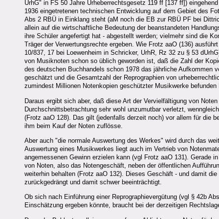
UrhG" in FS 50 Jahre Urheberrechtsgesetz 119 ff [137 ff]) eingehend
1936 eingetretenen technischen Entwicklung auf dem Gebiet des Fotoko
Abs 2 RBÜ in Einklang steht (aM noch die EB zur RBÜ PF bei Dittri
allein auf die wirtschaftliche Bedeutung der beanstandeten Handlung
ihre Schüler angefertigt hat - abgestellt werden; vielmehr sind die 
Träger der Verwertungsrechte ergeben. Wie Frotz aaO (136) ausführ
10/837, 17 bei Loewenheim in Schricker, UrhR, Rz 32 zu § 53 dUrhG) 
von Musiknoten schon so üblich geworden ist, daß die Zahl der Kopien
des deutschen Buchhandels schon 1978 das jährliche Aufkommen von
geschätzt und die Gesamtzahl der Reprographien von urheberrechtlich
zumindest Millionen Notenkopien geschützter Musikwerke befunden 
Daraus ergibt sich aber, daß diese Art der Vervielfältigung von Note
Durchschnittsbetrachtung sehr wohl unzumutbar verletzt, wenngleich
(Frotz aaO 128). Das gilt (jedenfalls derzeit noch) vor allem für die
ihm beim Kauf der Noten zuflösse.
Aber auch "die normale Auswertung des Werkes" wird durch das weit v
Auswertung eines Musikwerkes liegt auch im Vertrieb von Notenmate
angemessenen Gewinn erzielen kann (vgl Frotz aaO 131). Gerade in
von Noten, also das Notengeschäft, neben der öffentlichen Aufführun
weiterhin behalten (Frotz aaO 132). Dieses Geschäft - und damit di
zurückgedrängt und damit schwer beeinträchtigt.
Ob sich nach Einführung einer Reprographievergütung (vgl § 42b Abs
Einschätzung ergeben könnte, braucht bei der derzeitigen Rechtslag