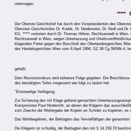
untersagen.
*****
Der Oberste Gerichtshof hat durch den Vizepräsidenten des Obersten
Obersten Gerichtshofes Dr. Kodek, Dr. Niederreiter, Dr. Redl und Dr
KG, ***** vertreten durch Dr. Thomas Höhne, Rechtsanwalt in Wien, wi
Rechtsanwalt in Wien, wegen Unterlassung und Urteilsveröffentlichung
klagenden Partei gegen den Beschluß des Oberlandesgerichtes Wie
des Handelsgerichtes Wien vom 8.April 1994, GZ 38 Cg 39/94k-4, best
gefaßt:
Dem Revisionsrekurs wird teilweise Folge gegeben. Die Beschlüsse 
des bestätigten Teiles insgesamt wie folgt zu lauten hat:
"Einstweilige Verfügung:
Zur Sicherung des mit Klage geltend gemachten Unterlassungsanspr
Komponisten Paul Hindemith, an denen die Klägerin das ausschließli
zum Zwecke der Weitergabe der Kopien an Schüler zu kopieren, es sei 
Das Mehrbegehren, der Beklagten das Vervielfältigen der genannten
Die Klägerin ist schuldig, der Beklagten den mit S 14.159,70 bestimm