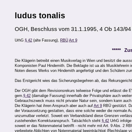
ludus tonalis
OGH, Beschluss vom 31.1.1995, 4 Ob 143/94
UrhG
§ 42
(alte Fassung),
RBÜ
Art 9
***** Z
Die Klägerin betreibt einen Musikverlag in Wien und besitzt die au
Komponisten Paul Hindemith. Die Beklagte ist ua als Musiklehrerin in
Noten dieses Werks von Hindemith angefertigt und den Schülern z
Das Erstgericht wies das Sicherungsbegehren ab, das Rekursgericht 
Der OGH gibt dem Revisionsrekurs teilweise Folge und erlässt die E
gem.
§ 42
(damalige Fassung) innerhalb der Privatsphäre auch weiter
Gebrauchszweck muss nicht privater Natur sein, sondern kann auch b
Die Klägerin hat ihren Anspruch aber auch auf
Art 9
RBÜ gestützt. Dan
der Voraussetzung gestatten, dass eine solche weder die normale A
unzumutbar verletzt. Soweit ein Verbandsland diese Grenzen verläss
zustehenden Korrekturanspruch. Tatsächlich steht
§ 42
UrhG infolge 
soweit er das Notenmaterial betrifft - nicht mehr mit Art. 9 Abs. 2
verbreitete Ablichten von Notenmaterial beeinträchtigt (Rechtslage 