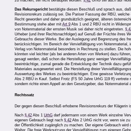
zu machen, sei nicht behauptet worden.
§ 42
UrhG sei auch auf Not
Das Rekursgericht
bestätigte diesen Beschluß und sprach aus, daß
Revisionsrekurs zulässig sei. Die Pariser Fassung der RBÜ, welche
Recht geworden und daher grundsätzlich geeignet, älteren österre
Bestimmung stehe aber mit
Art 9
Abs 1 und 2 RBÜ nicht in Widerspr
von Notenmaterial der ernsten Musik sei daher nicht eingetreten.
§ 4
Urheber (und ihrer Rechtsnachfolger) auf Genuß der Früchte ihres 
Gebrauchs dieser Werke. Bei der Auslegung und Begrenzung des fr
berücksichtigen. Im Bereich der Vervielfältigung von Notenmaterial, 
Verlag von Notenmaterial besonders in Rechnung zu stellen. Die ho
könnten viel leichter (als bei anderen Arten von Werken) dazu führe
gesagt werden, daß schon die Herstellung ganz weniger Vervielfälti
beeinträchtige, zumal gerade die Entwicklung der Technik dazu gefüh
Materiales ausgewertet wird. Die Herstellung dreier Vervielfältigung
Auswertung des Werkes zu beeinträchtigen. Eine gewisse Verletzung
Abs 2 RBÜ in Kauf. Selbst Frotz (FS 50 Jahre UrhG 119 ff) vertrete 
sondern richte einen Appell an den Gesetzgeber, das Notenmaterial a
Rechtssatz
Der gegen diesen Beschluß erhobene Revisionsrekurs der Klägerin ist
Nach
§ 42
Abs 1
UrhG
darf jedermann von einem Werk einzelne Vervi
eigenen Gebrauch liegt nach
§ 42
Abs 2 UrhG nicht vor, wenn sie zu
der Öffentlichkeit zugänglich zu machen. Der eigene Gebrauch wird d
Walter, Die freie Werknutzung der Vervielfältigung zum eigenen Ge