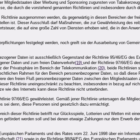
 der Mitgliedstaaten über Werbung und Sponsoring zugunsten von Tabakerzeu
isse, die durch die vorstehend genannten Richtlinien und insbesondere durch d
Richtlinie ausgenommen werden, da gegenwärtig in diesen Bereichen der fre
tellen ist. Dieser Ausschluß darf Maßnahmen, die zur Gewährleistung des rei
steuer, die auf eine große Zahl von Diensten erhoben wird, die in den Anwen
Verpflichtungen festgelegt werden, noch greift sie der Ausarbeitung von Geme
bezogener Daten ist ausschließlich Gegenstand der Richtlinie 95/46/EG des
ogener Daten und zum freien Datenverkehr
(19)
und der Richtlinie 97/66/EG d
z der Privatsphäre im Bereich der Telekommunikation
(20)
, beide Richtlinien
echtlichen Rahmen für den Bereich personenbezogener Daten, so daß diese Fra
ere den freien Fluß personenbezogener Daten zwischen den Mitgliedstaaten 
ser Richtlinie uneingeschränkt zu beachten, insbesondere in bezug auf nich
e wie des Internets kann diese Richtlinie nicht unterbinden.
chtlinie 97/66/EG gewährleistet. Gemäß jener Richtlinie untersagen die Mitgl
 sei denn, diese Personen sind gesetzlich dazu ermächtigt.
dieser Richtlinie betrifft nur Glücksspiele, Lotterien und Wetten mit eine
en gefördert werden soll und bei denen etwaige Zahlungen nur dem Erwerb de
 Europäischen Parlaments und des Rates vom 22. Juni 1998 über ein Informa
ellschaft
(21)
sowie in der Richtlinie 98/84/EG des Europäischen Parlaments