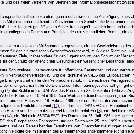
rstellung des freien Verkehrs von Diensten der Informationsgesellschaft zwisc
mationsgesellschaft die besondere gemeinschaftsrechtliche Ausprägung eines 
len Mitgliedstaaten ratifizierten Konvention zum Schutze der Menschenrechte
 daß diese Tätigkeit gemäß jenem Artikel frei ausgeübt werden kann und nur d
Die grundlegenden Regeln und Prinzipien des einzelstaatlichen Rechts, die die
chtlinie nur diejenigen Maßnahmen vorgesehen, die zur Gewährleistung des r
nzen für den elektronischen Geschäftsverkehr wird, muß diese Richtlinie in
e dienenden Ziele, insbesondere für den Jugendschutz, den Schutz der Mens
s ist der Schutz der öffentlichen Gesundheit ein wesentlicher Bestandteil and
hrte Schutzniveau, insbesondere für öffentliche Gesundheit und den Verbrauch
ln in Verbraucherverträgen
(5)
und die Richtlinie 97/7/EG des Europäischen 
ge Errungenschaften für den Verbraucherschutz im Bereich des Vertragsrechts.
der uneingeschränkt für die Dienste der Informationsgesellschaft gilt, geh
ung
(7)
, die Richtlinie 87/102/EWG des Rates vom 22. Dezember 1986 zur Angl
2/EWG des Rates vom 10. Mai 1993 über Wertpapierdienstleistungen
(9)
, die R
aments und des Rates vom 16. Februar 1998 über den Schutz der Verbraucher 
e allgemeine Produktsicherheit
(12)
, die Richtlinie 94/47/EG des Europäisch
 den Erwerb von Teilzeitnutzungsrechten an Immobilien
(13)
, die Richtlinie 
sen
(14)
, die Richtlinie 85/374/EWG des Rates vom 25. Juli 1985 zur Angleich
44/EG des Europäischen Parlaments und des Rates vom 25. Mai 1999 zu besti
laments und des Rates über den Fernabsatz von Finanzdienstleistungen an Ve
 Richtlinie sollte die im Rahmen des Binnenmarktes angenommene Richtlinie