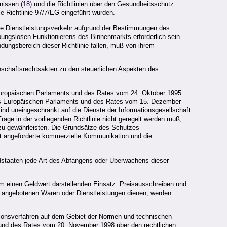
gnissen
(18)
und die Richtlinien über den Gesundheitsschutz
ie Richtlinie 97/7/EG eingeführt wurden.
ie Dienstleistungsverkehr aufgrund der Bestimmungen des
bungslosen Funktionierens des Binnenmarkts erforderlich sein
dungsbereich dieser Richtlinie fallen, muß von ihrem
inschaftsrechtsakten zu den steuerlichen Aspekten des
 Europäischen Parlaments und des Rates vom 24. Oktober 1995
es Europäischen Parlaments und des Rates vom 15. Dezember
 sind uneingeschränkt auf die Dienste der Informationsgesellschaft
ge in der vorliegenden Richtlinie nicht geregelt werden muß,
zu gewährleisten. Die Grundsätze des Schutzes
t angeforderte kommerzielle Kommunikation und die
iedstaaten jede Art des Abfangens oder Überwachens dieser
m einen Geldwert darstellenden Einsatz. Preisausschreiben und
r angebotenen Waren oder Dienstleistungen dienen, werden
tionsverfahren auf dem Gebiet der Normen und technischen
 und des Rates vom 20. November 1998 über den rechtlichen