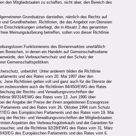
hen den Mitgliedstaaten zu schaffen, nicht aber, den Bereich des
allgemeineren Grundsatzes darstellen, nämlich des Rechts auf
 und Grundfreiheiten. Richtlinien, die das Angebot von Diensten
en Einschränkungen unterliegt, die in Absatz 2 des genannten
 freie Meinungsäußerung betreffen, sollen von dieser Richtlinie
eibungslosen Funktionierens des Binnenmarktes unerläßlich
 den Bereichen, in denen ein Handeln auf Gemeinschaftsebene
chenwürde, den Verbraucherschutz und den Schutz der
erer Gemeinschaftspolitiken.
erschutz, unberührt. Unter anderem bilden die Richtlinie
Parlaments und des Rates vom 20. Mai 1997 über den
 Jene Richtlinien gelten voll und ganz auch für die Dienste der
ören insbesondere auch die Richtlinien 84/450/EWG des Rates
eichung der Rechts- und Verwaltungsvorschriften der
ichtlinie 90/314/EWG des Rates vom 13. Juni 1990 über
bei der Angabe der Preise der ihnen angebotenen Erzeugnisse
en Parlaments und des Rates vom 26. Oktober 1994 zum Schutz
98/27/EG des Europäischen Parlaments und des Rates vom 19. Mai
ung der Rechts- und Verwaltungsvorschriften der Mitgliedstaaten
mmten Aspekten des Verbrauchsgüterkaufs und der Garantien für
rbraucher, und die Richtlinie 92/28/EWG des Rates vom 31. März
 98/43/EG des Europäischen Parlaments und des Rates vom 6.