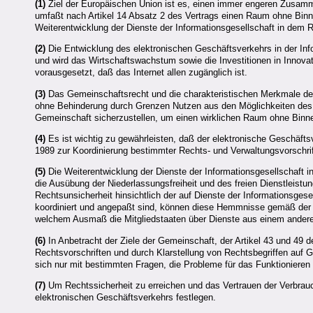
(1)
Ziel der Europäischen Union ist es, einen immer engeren Zusamme
umfaßt nach Artikel 14 Absatz 2 des Vertrags einen Raum ohne Binne
Weiterentwicklung der Dienste der Informationsgesellschaft in dem R
(2)
Die Entwicklung des elektronischen Geschäftsverkehrs in der Info
und wird das Wirtschaftswachstum sowie die Investitionen in Innov
vorausgesetzt, daß das Internet allen zugänglich ist.
(3)
Das Gemeinschaftsrecht und die charakteristischen Merkmale de
ohne Behinderung durch Grenzen Nutzen aus den Möglichkeiten des ele
Gemeinschaft sicherzustellen, um einen wirklichen Raum ohne Binnen
(4)
Es ist wichtig zu gewährleisten, daß der elektronische Geschäf
1989 zur Koordinierung bestimmter Rechts- und Verwaltungsvorschrif
(5)
Die Weiterentwicklung der Dienste der Informationsgesellschaft 
die Ausübung der Niederlassungsfreiheit und des freien Dienstleist
Rechtsunsicherheit hinsichtlich der auf Dienste der Informationsges
koordiniert und angepaßt sind, können diese Hemmnisse gemäß der R
welchem Ausmaß die Mitgliedstaaten über Dienste aus einem anderen
(6)
In Anbetracht der Ziele der Gemeinschaft, der Artikel 43 und 49 
Rechtsvorschriften und durch Klarstellung von Rechtsbegriffen auf G
sich nur mit bestimmten Fragen, die Probleme für das Funktionieren 
(7)
Um Rechtssicherheit zu erreichen und das Vertrauen der Verbrauc
elektronischen Geschäftsverkehrs festlegen.