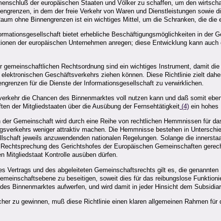
nschluß der europäischen Staaten und Völker zu schaffen, um den wirtschaft
ngrenzen, in dem der freie Verkehr von Waren und Dienstleistungen sowie die 
aum ohne Binnengrenzen ist ein wichtiges Mittel, um die Schranken, die die 
rmationsgesellschaft bietet erhebliche Beschäftigungsmöglichkeiten in der 
ationen der europäischen Unternehmen anregen; diese Entwicklung kann auch d
r gemeinschaftlichen Rechtsordnung sind ein wichtiges Instrument, damit d
ktronischen Geschäftsverkehrs ziehen können. Diese Richtlinie zielt daher d
grenzen für die Dienste der Informationsgesellschaft zu verwirklichen.
tsverkehr die Chancen des Binnenmarktes voll nutzen kann und daß somit ebe
ten der Mitgliedstaaten über die Ausübung der Fernsehtätigkeit
(4)
ein hohes N
in der Gemeinschaft wird durch eine Reihe von rechtlichen Hemmnissen für da
ungsverkehrs weniger attraktiv machen. Die Hemmnisse bestehen in Unterschied
ellschaft jeweils anzuwendenden nationalen Regelungen. Solange die innerstaa
echtsprechung des Gerichtshofes der Europäischen Gemeinschaften gerechtfer
 Mitgliedstaat Kontrolle ausüben dürfen.
des Vertrags und des abgeleiteten Gemeinschaftsrechts gilt es, die genannte
emeinschaftsebene zu beseitigen, soweit dies für das reibungslose Funktionier
des Binnenmarktes aufwerfen, und wird damit in jeder Hinsicht dem Subsidiar
her zu gewinnen, muß diese Richtlinie einen klaren allgemeinen Rahmen für 