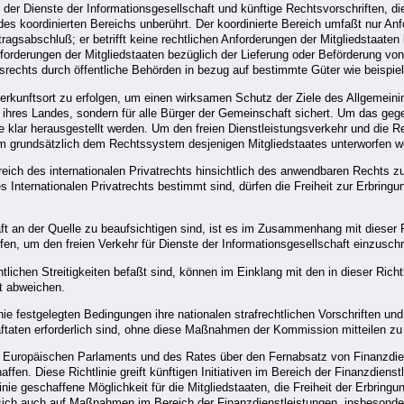
er Dienste der Informationsgesellschaft und künftige Rechtsvorschriften, die
 koordinierten Bereichs unberührt. Der koordinierte Bereich umfaßt nur Anfo
ragsabschluß; er betrifft keine rechtlichen Anforderungen der Mitgliedstaate
orderungen der Mitgliedstaaten bezüglich der Lieferung oder Beförderung von
srechts durch öffentliche Behörden in bezug auf bestimmte Güter wie beispi
Herkunftsort zu erfolgen, um einen wirksamen Schutz der Ziele des Allgemein
r ihres Landes, sondern für alle Bürger der Gemeinschaft sichert. Um das gege
te klar herausgestellt werden. Um den freien Dienstleistungsverkehr und die R
em grundsätzlich dem Rechtssystem desjenigen Mitgliedstaates unterworfen we
reich des internationalen Privatrechts hinsichtlich des anwendbaren Rechts zu
 Internationalen Privatrechts bestimmt sind, dürfen die Freiheit zur Erbringu
an der Quelle zu beaufsichtigen sind, ist es im Zusammenhang mit dieser Rich
en, um den freien Verkehr für Dienste der Informationsgesellschaft einzusch
echtlichen Streitigkeiten befaßt sind, können im Einklang mit den in dieser Ri
ft abweichen.
inie festgelegten Bedingungen ihre nationalen strafrechtlichen Vorschriften u
aftaten erforderlich sind, ohne diese Maßnahmen der Kommission mitteilen z
es Europäischen Parlaments und des Rates über den Fernabsatz von Finanzdien
fen. Diese Richtlinie greift künftigen Initiativen im Bereich der Finanzdiens
linie geschaffene Möglichkeit für die Mitgliedstaaten, die Freiheit der Erbrin
sich auch auf Maßnahmen im Bereich der Finanzdienstleistungen, insbeso