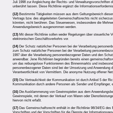
Juli 1998 zur Angleichung der Rechts- und Verwaltungsvorschriften
unberührt lassen. Diese Richtlinie ergänzt die Informationserfordern
(12)
Bestimmte Tätigkeiten müssen aus dem Geltungsbereich dieser 
Vertrags bzw. des abgeleiteten Gemeinschaftsrechts nicht sicherzus
könnten, nicht berühren. Das Steuerwesen, insbesondere die Mehrwert
Anwendungsbereich ausgenommen werden.
(13)
Mit dieser Richtlinie sollen weder Regelungen über steuerliche 
elektronischen Geschäftsverkehrs vor.
(14)
Der Schutz natürlicher Personen bei der Verarbeitung personen
zum Schutz natürlicher Personen bei der Verarbeitung personenbez
1997 über die Verarbeitung personenbezogener Daten und den Schut
anwendbar. Jene Richtlinien begründen bereits einen gemeinschaftsr
um das reibungslose Funktionieren des Binnenmarkts und insbesond
personenbezogener Daten sind bei der Umsetzung und Anwendung die
Verantwortlichkeit von Vermittlern. Die anonyme Nutzung offener Netz
(15)
Die Vertraulichkeit der Kommunikation ist durch Artikel 5 der Ri
Kommunikation durch andere Personen als Sender und Empfänger, es
(16)
Die Ausklammerung von Gewinnspielen aus dem Anwendungsbereich 
Gewinnspiele, mit denen der Verkauf von Waren oder Dienstleistung
hiervon nicht erfaßt.
(17)
Das Gemeinschaftsrecht enthält in der Richtlinie 98/34/EG des
Vorschriften und der Vorschriften für die Dienste der Informationsges