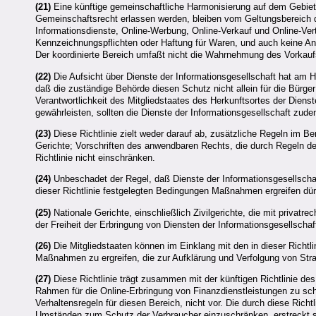
(21)
Eine künftige gemeinschaftliche Harmonisierung auf dem Gebiet d
Gemeinschaftsrecht erlassen werden, bleiben vom Geltungsbereich des
Informationsdienste, Online-Werbung, Online-Verkauf und Online-Vert
Kennzeichnungspflichten oder Haftung für Waren, und auch keine Anf
Der koordinierte Bereich umfaßt nicht die Wahrnehmung des Vorkauf
(22)
Die Aufsicht über Dienste der Informationsgesellschaft hat am 
daß die zuständige Behörde diesen Schutz nicht allein für die Bürge
Verantwortlichkeit des Mitgliedstaates des Herkunftsortes der Diens
gewährleisten, sollten die Dienste der Informationsgesellschaft zud
(23)
Diese Richtlinie zielt weder darauf ab, zusätzliche Regeln im Be
Gerichte; Vorschriften des anwendbaren Rechts, die durch Regeln des
Richtlinie nicht einschränken.
(24)
Unbeschadet der Regel, daß Dienste der Informationsgesellschaft 
dieser Richtlinie festgelegten Bedingungen Maßnahmen ergreifen dürf
(25)
Nationale Gerichte, einschließlich Zivilgerichte, die mit privatr
der Freiheit der Erbringung von Diensten der Informationsgesellscha
(26)
Die Mitgliedstaaten können im Einklang mit den in dieser Richtl
Maßnahmen zu ergreifen, die zur Aufklärung und Verfolgung von Str
(27)
Diese Richtlinie trägt zusammen mit der künftigen Richtlinie d
Rahmen für die Online-Erbringung von Finanzdienstleistungen zu schaf
Verhaltensregeln für diesen Bereich, nicht vor. Die durch diese Richt
Umständen zum Schutz der Verbraucher einzuschränken, erstreckt 