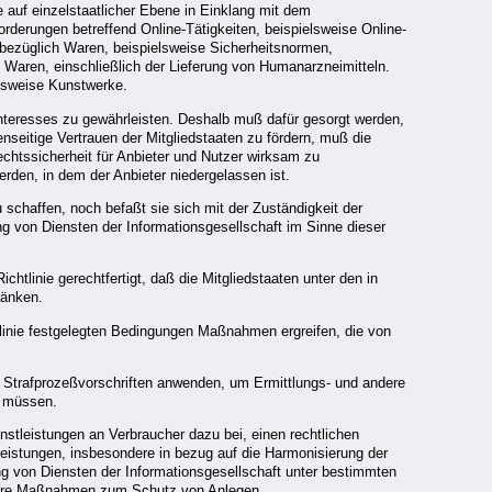
 auf einzelstaatlicher Ebene in Einklang mit dem
rderungen betreffend Online-Tätigkeiten, beispielsweise Online-
n bezüglich Waren, beispielsweise Sicherheitsnormen,
 Waren, einschließlich der Lieferung von Humanarzneimitteln.
elsweise Kunstwerke.
interesses zu gewährleisten. Deshalb muß dafür gesorgt werden,
nseitige Vertrauen der Mitgliedstaaten zu fördern, muß die
echtssicherheit für Anbieter und Nutzer wirksam zu
rden, in dem der Anbieter niedergelassen ist.
 schaffen, noch befaßt sie sich mit der Zuständigkeit der
ng von Diensten der Informationsgesellschaft im Sinne dieser
tlinie gerechtfertigt, daß die Mitgliedstaaten unter den in
ränken.
chtlinie festgelegten Bedingungen Maßnahmen ergreifen, die von
nd Strafprozeßvorschriften anwenden, um Ermittlungs- und andere
u müssen.
stleistungen an Verbraucher dazu bei, einen rechtlichen
tleistungen, insbesondere in bezug auf die Harmonisierung der
gung von Diensten der Informationsgesellschaft unter bestimmten
ndere Maßnahmen zum Schutz von Anlegen.