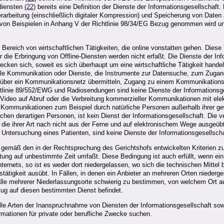
ldiensten
(22)
bereits eine Definition der Dienste der Informationsgesellschaft. 
erarbeitung (einschließlich digitaler Kompression) und Speicherung von Daten 
Liste von Beispielen in Anhang V der Richtlinie 98/34/EG Bezug genommen wird
Bereich von wirtschaftlichen Tätigkeiten, die online vonstatten gehen. Dies
 die Erbringung von Offline-Diensten werden nicht erfaßt. Die Dienste der In
cken sich, soweit es sich überhaupt um eine wirtschaftliche Tätigkeit handelt
lle Kommunikation oder Dienste, die Instrumente zur Datensuche, zum Zugang
en über ein Kommunikationsnetz übermitteln, Zugang zu einem Kommunikations
nie 89/552/EWG und Radiosendungen sind keine Dienste der Informationsgesel
Video auf Abruf oder die Verbreitung kommerzieller Kommunikationen mit elekt
r Kommunikationen zum Beispiel durch natürliche Personen außerhalb ihrer gew
schen derartigen Personen, ist kein Dienst der Informationsgesellschaft. Di
en, die ihrer Art nach nicht aus der Ferne und auf elektronischem Wege ausge
n Untersuchung eines Patienten, sind keine Dienste der Informationsgesellscha
emäß den in der Rechtsprechung des Gerichtshofs entwickelten Kriterien zu 
chtung auf unbestimmte Zeit umfaßt. Diese Bedingung ist auch erfüllt, wenn e
ternets, so ist es weder dort niedergelassen, wo sich die technischen Mittel
stätigkeit ausübt. In Fällen, in denen ein Anbieter an mehreren Orten niederg
alle mehrerer Niederlassungsorte schwierig zu bestimmen, von welchem Ort aus
ezug auf diesen bestimmten Dienst befindet.
lle Arten der Inanspruchnahme von Diensten der Informationsgesellschaft sow
rmationen für private oder berufliche Zwecke suchen.