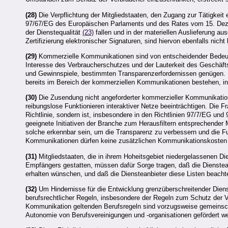
(28)
Die Verpflichtung der Mitgliedstaaten, den Zugang zur Tätigkeit e
97/67/EG des Europäischen Parlaments und des Rates vom 15. Deze
der Dienstequalität
(23)
fallen und in der materiellen Auslieferung au
Zertifizierung elektronischer Signaturen, sind hiervon ebenfalls nicht 
(29)
Kommerzielle Kommunikationen sind von entscheidender Bedeutung 
Interesse des Verbraucherschutzes und der Lauterkeit des Geschäf
und Gewinnspiele, bestimmten Transparenzerfordernissen genügen. Die
bereits im Bereich der kommerziellen Kommunikationen bestehen, in
(30)
Die Zusendung nicht angeforderter kommerzieller Kommunikation
reibungslose Funktionieren interaktiver Netze beeinträchtigen. Di
Richtlinie, sondern ist, insbesondere in den Richtlinien 97/7/EG und
geeignete Initiativen der Branche zum Herausfiltern entsprechender 
solche erkennbar sein, um die Transparenz zu verbessern und die Fu
Kommunikationen dürfen keine zusätzlichen Kommunikationskosten 
(31)
Mitgliedstaaten, die in ihrem Hoheitsgebiet niedergelassenen D
Empfängers gestatten, müssen dafür Sorge tragen, daß die Diensteanb
erhalten wünschen, und daß die Diensteanbieter diese Listen beacht
(32)
Um Hindernisse für die Entwicklung grenzüberschreitender Diens
berufsrechtlicher Regeln, insbesondere der Regeln zum Schutz der V
Kommunikation geltenden Berufsregeln sind vorzugsweise gemeinscha
Autonomie von Berufsvereinigungen und -organisationen gefördert w