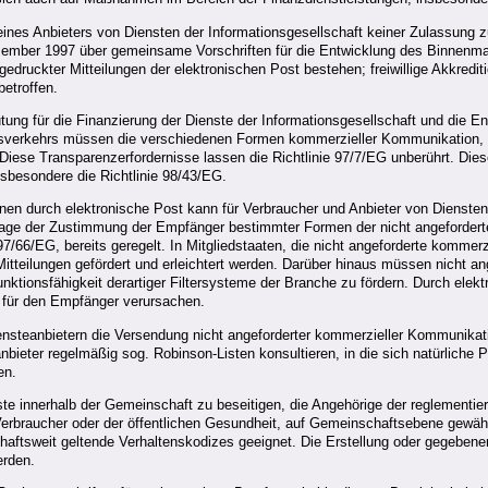
ines Anbieters von Diensten der Informationsgesellschaft keiner Zulassung zu u
mber 1997 über gemeinsame Vorschriften für die Entwicklung des Binnenmar
sgedruckter Mitteilungen der elektronischen Post bestehen; freiwillige Akkredi
betroffen.
für die Finanzierung der Dienste der Informationsgesellschaft und die Entwi
tsverkehrs müssen die verschiedenen Formen kommerzieller Kommunikation, 
se Transparenzerfordernisse lassen die Richtlinie 97/7/EG unberührt. Diese Ri
sbesondere die Richtlinie 98/43/EG.
en durch elektronische Post kann für Verbraucher und Anbieter von Diensten
e Frage der Zustimmung der Empfänger bestimmter Formen der nicht angeforde
 97/66/EG, bereits geregelt. In Mitgliedstaaten, die nicht angeforderte komme
Mitteilungen gefördert und erleichtert werden. Darüber hinaus müssen nicht a
nktionsfähigkeit derartiger Filtersysteme der Branche zu fördern. Durch elek
für den Empfänger verursachen.
iensteanbietern die Versendung nicht angeforderter kommerzieller Kommunika
ieter regelmäßig sog. Robinson-Listen konsultieren, in die sich natürliche P
en.
te innerhalb der Gemeinschaft zu beseitigen, die Angehörige der reglementie
erbraucher oder der öffentlichen Gesundheit, auf Gemeinschaftsebene gewährl
ftsweit geltende Verhaltenskodizes geeignet. Die Erstellung oder gegebenen
erden.