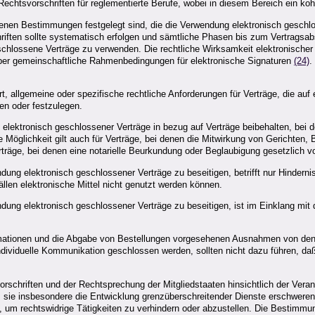
 Rechtsvorschriften für reglementierte Berufe, wobei in diesem Bereich ein k
denen Bestimmungen festgelegt sind, die die Verwendung elektronisch geschlos
iften sollte systematisch erfolgen und sämtliche Phasen bis zum Vertragsabs
schlossene Verträge zu verwenden. Die rechtliche Wirksamkeit elektronischer
er gemeinschaftliche Rahmenbedingungen für elektronische Signaturen
(24)
.
hrt, allgemeine oder spezifische rechtliche Anforderungen für Verträge, die a
en oder festzulegen.
lektronisch geschlossener Verträge in bezug auf Verträge beibehalten, bei d
 Möglichkeit gilt auch für Verträge, bei denen die Mitwirkung von Gerichten
erträge, bei denen eine notarielle Beurkundung oder Beglaubigung gesetzlich v
ndung elektronisch geschlossener Verträge zu beseitigen, betrifft nur Hinderni
llen elektronische Mittel nicht genutzt werden können.
endung elektronisch geschlossener Verträge zu beseitigen, ist im Einklang mi
formationen und die Abgabe von Bestellungen vorgesehenen Ausnahmen von den V
ndividuelle Kommunikation geschlossen werden, sollten nicht dazu führen, daß
chriften und der Rechtsprechung der Mitgliedstaaten hinsichtlich der Verantwo
 sie insbesondere die Entwicklung grenzüberschreitender Dienste erschwere
 um rechtswidrige Tätigkeiten zu verhindern oder abzustellen. Die Bestimmung