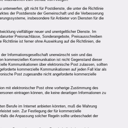
nterwerfen, gilt nicht für Postdienste, die unter die Richtlinie
ktes der Postdienste der Gemeinschaft und die Verbesserung
tierungssysteme, insbesondere für Anbieter von Diensten für die
cklung vielfältiger neuer und unentgeltlicher Dienste. Im
darunter Preisnachlässe, Sonderangebote, Preisausschreiben
chtlinie ist ferner ohne Auswirkung auf die Richtlinien, die
 der Informationsgesellschaft unerwünscht sein und das
rten kommerziellen Kommunikation ist nicht Gegenstand dieser
rzielle Kommunikationen über elektronische Post zulassen, sollten
ngeforderte kommerzielle Kommunikationen auf jeden Fall klar als
tronische Post zugesandte nicht angeforderte kommerzielle
tion mit elektronischer Post ohne vorherige Zustimmung des
ersonen eintragen können, die keine derartigen Informationen zu
rten Berufe im Internet anbieten könnten, muß die Wahrung
eistet sein. Zur Festlegung der für kommerzielle
falls die Anpassung solcher Regeln sollte unbeschadet der