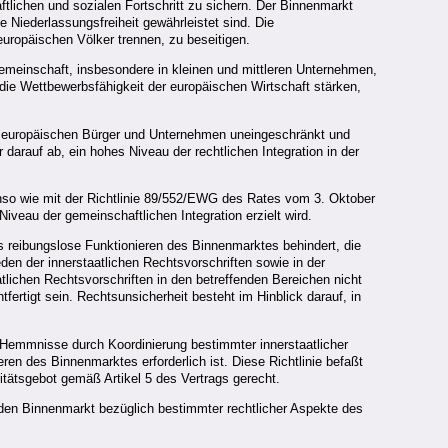
lichen und sozialen Fortschritt zu sichern. Der Binnenmarkt
Niederlassungsfreiheit gewährleistet sind. Die
europäischen Völker trennen, zu beseitigen.
Gemeinschaft, insbesondere in kleinen und mittleren Unternehmen,
ie Wettbewerbsfähigkeit der europäischen Wirtschaft stärken,
ie europäischen Bürger und Unternehmen uneingeschränkt und
arauf ab, ein hohes Niveau der rechtlichen Integration in der
nso wie mit der Richtlinie 89/552/EWG des Rates vom 3. Oktober
iveau der gemeinschaftlichen Integration erzielt wird.
s reibungslose Funktionieren des Binnenmarktes behindert, die
en der innerstaatlichen Rechtsvorschriften sowie in der
tlichen Rechtsvorschriften in den betreffenden Bereichen nicht
tigt sein. Rechtsunsicherheit besteht im Hinblick darauf, in
n Hemmnisse durch Koordinierung bestimmter innerstaatlicher
en des Binnenmarktes erforderlich ist. Diese Richtlinie befaßt
itätsgebot gemäß Artikel 5 des Vertrags gerecht.
den Binnenmarkt bezüglich bestimmter rechtlicher Aspekte des