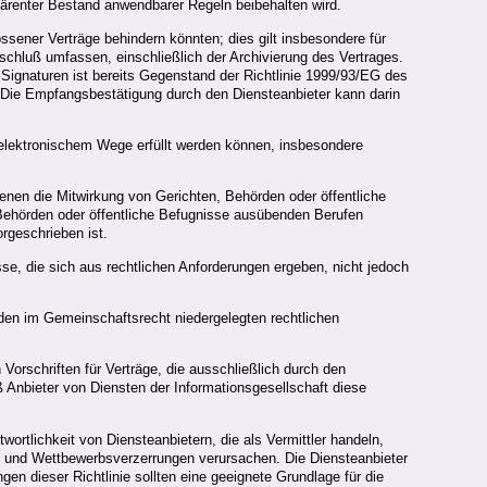
ohärenter Bestand anwendbarer Regeln beibehalten wird.
sener Verträge behindern könnten; dies gilt insbesondere für
chluß umfassen, einschließlich der Archivierung des Vertrages.
 Signaturen ist bereits Gegenstand der Richtlinie 1999/93/EG des
 Die Empfangsbestätigung durch den Diensteanbieter kann darin
uf elektronischem Wege erfüllt werden können, insbesondere
enen die Mitwirkung von Gerichten, Behörden oder öffentliche
, Behörden oder öffentliche Befugnisse ausübenden Berufen
orgeschrieben ist.
sse, die sich aus rechtlichen Anforderungen ergeben, nicht jedoch
t den im Gemeinschaftsrecht niedergelegten rechtlichen
orschriften für Verträge, die ausschließlich durch den
 Anbieter von Diensten der Informationsgesellschaft diese
rtlichkeit von Diensteanbietern, die als Vermittler handeln,
n und Wettbewerbsverzerrungen verursachen. Die Diensteanbieter
en dieser Richtlinie sollten eine geeignete Grundlage für die