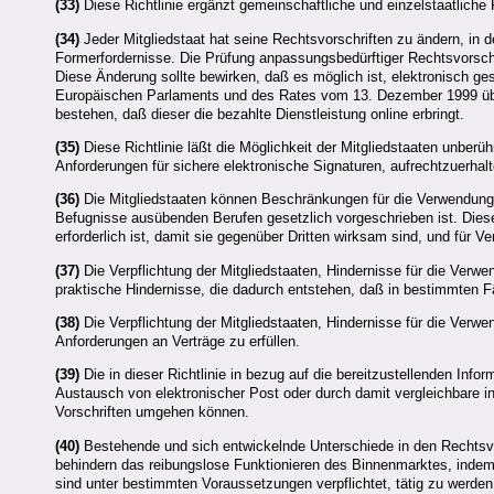
(33)
Diese Richtlinie ergänzt gemeinschaftliche und einzelstaatliche
(34)
Jeder Mitgliedstaat hat seine Rechtsvorschriften zu ändern, in 
Formerfordernisse. Die Prüfung anpassungsbedürftiger Rechtsvorschr
Diese Änderung sollte bewirken, daß es möglich ist, elektronisch ge
Europäischen Parlaments und des Rates vom 13. Dezember 1999 üb
bestehen, daß dieser die bezahlte Dienstleistung online erbringt.
(35)
Diese Richtlinie läßt die Möglichkeit der Mitgliedstaaten unberü
Anforderungen für sichere elektronische Signaturen, aufrechtzuerhalt
(36)
Die Mitgliedstaaten können Beschränkungen für die Verwendung e
Befugnisse ausübenden Berufen gesetzlich vorgeschrieben ist. Diese
erforderlich ist, damit sie gegenüber Dritten wirksam sind, und für V
(37)
Die Verpflichtung der Mitgliedstaaten, Hindernisse für die Verwe
praktische Hindernisse, die dadurch entstehen, daß in bestimmten Fä
(38)
Die Verpflichtung der Mitgliedstaaten, Hindernisse für die Verw
Anforderungen an Verträge zu erfüllen.
(39)
Die in dieser Richtlinie in bezug auf die bereitzustellenden In
Austausch von elektronischer Post oder durch damit vergleichbare i
Vorschriften umgehen können.
(40)
Bestehende und sich entwickelnde Unterschiede in den Rechtsvors
behindern das reibungslose Funktionieren des Binnenmarktes, indem
sind unter bestimmten Voraussetzungen verpflichtet, tätig zu werden,