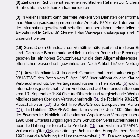
(8)
Ziel dieser Richtlinie ist es, einen rechtlichen Rahmen zur Siche
Strafrechts als solchen zu harmonisieren.
(9)
In vieler Hinsicht kann der freie Verkehr von Diensten der Infor
freie Meinungsäußerung im Sinne des Artikels 10 Absatz 1 der von al
der Informationsgesellschaft betreffen, müssen daher sicherstellen,
Artikels und in Artikel 46 Absatz 1 des Vertrages niedergelegt sind. 
unberührt bleiben.
(10)
Gemäß dem Grundsatz der Verhältnismäßigkeit sind in dieser Ri
sind. Damit der Binnenmarkt wirklich zu einem Raum ohne Binnengre
geboten ist, ein hohes Schutzniveau für die dem Allgemeininteress
öffentlichen Gesundheit, gewährleisten. Nach Artikel 152 des Vertrag
(11)
Diese Richtlinie läßt das durch Gemeinschaftsrechtsakte eingefü
93/13/EWG des Rates vom 5. April 1993 über mißbräuchliche Klause
Verbraucherschutz bei Vertragsabschlüssen im Fernabsatz
(6)
wichti
Informationsgesellschaft. Zum Rechtsstand auf Gemeinschaftsebene, 
vom 10. September 1984 über irreführende und vergleichende Werb
Mitgliedstaaten über den Verbraucherkredit
(8)
, die Richtlinie 93/2
Pauschalreisen
(10)
, die Richtlinie 98/6/EG des Europäischen Parl
(11)
, die Richtlinie 92/59/EWG des Rates vom 29. Juni 1992 über di
der Erwerber im Hinblick auf bestimmte Aspekte von Verträgen über
1998 über Unterlassungsklagen zum Schutz der Verbraucherinteres
über die Haftung für fehlerhafte Produkte
(15)
, die Richtlinie 1999/
Verbrauchsgüter
(16)
, die künftige Richtlinie des Europäischen Par
1992 über die Werbung für Humanarzneimittel
(17)
. Die vorliegende