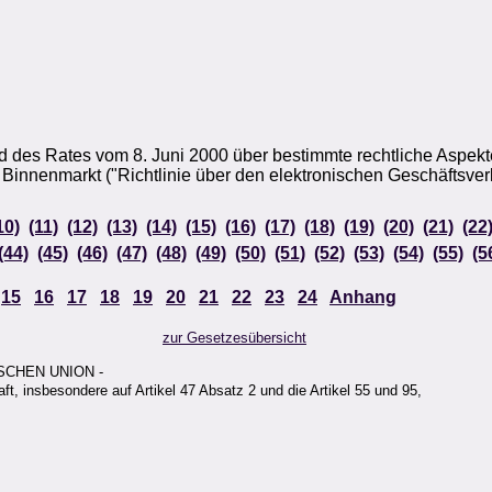
des Rates vom 8. Juni 2000 über bestimmte rechtliche Aspekte 
Binnenmarkt ("Richtlinie über den elektronischen Geschäftsver
10)
(11)
(12)
(13)
(14)
(15)
(16)
(17)
(18)
(19)
(20)
(21)
(22
(44)
(45)
(46)
(47)
(48)
(49)
(50)
(51)
(52)
(53)
(54)
(55)
(5
15
16
17
18
19
20
21
22
23
24
Anhang
zur Gesetzesübersicht
CHEN UNION -
, insbesondere auf Artikel 47 Absatz 2 und die Artikel 55 und 95,