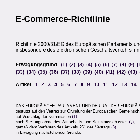
E-Commerce-Richtlinie
Richtlinie 2000/31/EG des Europäischen Parlaments und 
insbesondere des elektronischen Geschäftsverkehrs, im 
Erwägungsgrund
(1)
(2)
(3)
(4)
(5)
(6)
(7)
(8)
(9)
(
(33)
(34)
(35)
(36)
(37)
(38)
(39)
(40)
(41)
(42)
(43)
Artikel
1
2
3
4
5
6
7
8
9
10
11
12
13
14
DAS EUROPÄISCHE PARLAMENT UND DER RAT DER EUROPÄIS
gestützt auf den Vertrag zur Gründung der Europäischen Gemeinschaft
auf Vorschlag der Kommission
(1)
,
nach Stellungnahme des Wirtschafts- und Sozialausschusses
(2)
,
gemäß dem Verfahren des Artikels 251 des Vertrags
(3)
in Erwägung nachstehender Gründe: