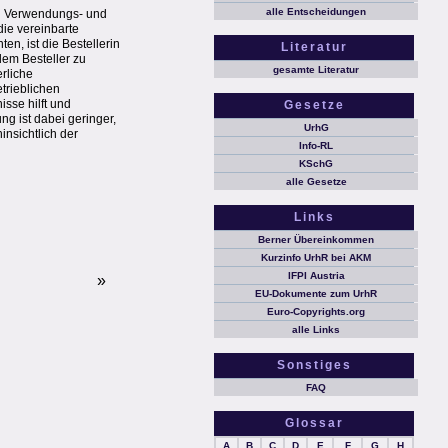
alle Entscheidungen
len Verwendungs- und
die vereinbarte
n, ist die Bestellerin
Literatur
dem Besteller zu
gesamte Literatur
rliche
trieblichen
isse hilft und
Gesetze
g ist dabei geringer,
UrhG
nsichtlich der
Info-RL
KSchG
alle Gesetze
Links
Berner Übereinkommen
Kurzinfo UrhR bei AKM
IFPI Austria
»
EU-Dokumente zum UrhR
Euro-Copyrights.org
alle Links
Sonstiges
FAQ
Glossar
A
B
C
D
E
F
G
H