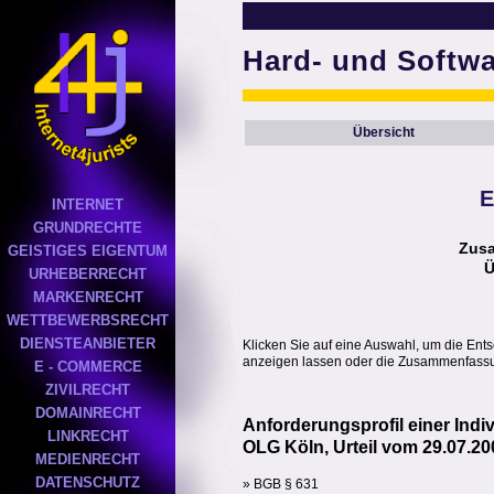
Hard- und Softw
Übersicht
E
INTERNET
GRUNDRECHTE
Zus
GEISTIGES EIGENTUM
Ü
URHEBERRECHT
MARKENRECHT
WETTBEWERBSRECHT
DIENSTEANBIETER
Klicken Sie auf eine Auswahl, um die Ent
anzeigen lassen oder die Zusammenfassun
E - COMMERCE
ZIVILRECHT
DOMAINRECHT
Anforderungsprofil einer Indi
LINKRECHT
OLG Köln, Urteil vom 29.07.20
MEDIENRECHT
DATENSCHUTZ
» BGB § 631