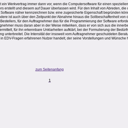
iegt ein Werkvertrag immer dann vor, wenn die Computersoftware für einen speziel
erstellt und diesem auf Dauer überlassen wird. Für den Inhalt von Abreden, die 
Software näher kennzeichnen bzw. eine zugesicherte Eigenschaft begründen könnte
ndere ist auch über den Zeitpunkt der Abnahme hinaus die Sollbeschaffenheit von 
Bestellers, für den Auftragnehmer das für die Programmierung der Software erforde
ragnehmer muss daran aber in der Weise mitwirken, dass er von sich aus die innerbe
ittelt, für ihn erkennbare Unklarheiten aufklärt, bei der Formulierung der Bedürfn
 unterbreitet. Die Intensität der insoweit vom Auftragnehmer geschuldeten Beratun
n in EDV-Fragen erfahrenen Nutzer handelt, der seine Vorstellungen und Wünsche hi
zum Seitenanfang
1