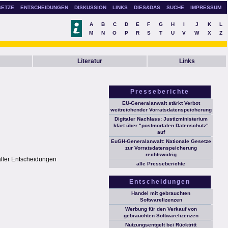
SETZE
ENTSCHEIDUNGEN
DISKUSSION
LINKS
DIES&DAS
SUCHE
IMPRESSUM
A
B
C
D
E
F
G
H
I
J
K
L
M
N
O
P
R
S
T
U
V
W
X
Z
Literatur
Links
Presseberichte
EU-Generalanwalt stärkt Verbot
weitreichender Vorratsdatenspeicherung
Digitaler Nachlass: Justizministerium
klärt über "postmortalen Datenschutz"
auf
EuGH-Generalanwalt: Nationale Gesetze
zur Vorratsdatenspeicherung
rechtswidrig
aller Entscheidungen
alle Presseberichte
Entscheidungen
Handel mit gebrauchten
Softwarelizenzen
Werbung für den Verkauf von
gebrauchten Softwarelizenzen
Nutzungsentgelt bei Rücktritt