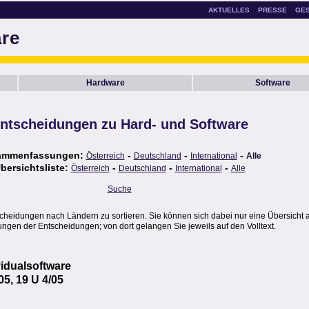
AKTUELLES
PRESSE
GE
are
Hardware
Software
ntscheidungen zu Hard- und Software
ammenfassungen:
-
-
-
Österreich
Deutschland
International
Alle
bersichtsliste:
-
-
-
Österreich
Deutschland
International
Alle
Suche
scheidungen nach Ländern zu sortieren. Sie können sich dabei nur eine Übersicht 
gen der Entscheidungen; von dort gelangen Sie jeweils auf den Volltext.
vidualsoftware
05, 19 U 4/05