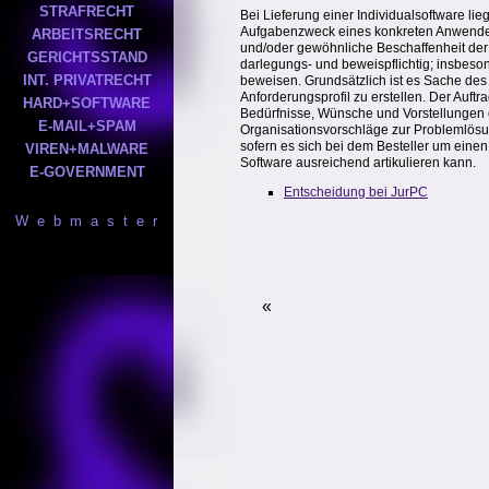
STRAFRECHT
Bei Lieferung einer Individualsoftware l
Aufgabenzweck eines konkreten Anwenders 
ARBEITSRECHT
und/oder gewöhnliche Beschaffenheit der 
GERICHTSSTAND
darlegungs- und beweispflichtig; insbeso
INT. PRIVATRECHT
beweisen. Grundsätzlich ist es Sache des 
Anforderungsprofil zu erstellen. Der Auft
HARD+SOFTWARE
Bedürfnisse, Wünsche und Vorstellungen erm
E-MAIL+SPAM
Organisationsvorschläge zur Problemlösung
sofern es sich bei dem Besteller um eine
VIREN+MALWARE
Software ausreichend artikulieren kann.
E-GOVERNMENT
Entscheidung bei JurPC
W e b m a s t e r
«