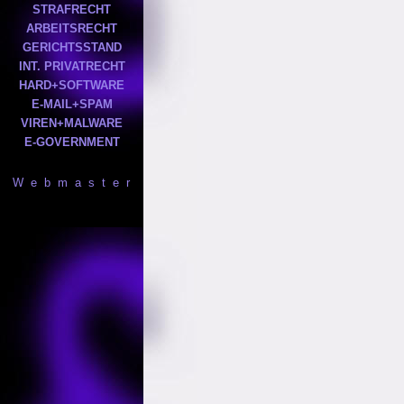
STRAFRECHT
ARBEITSRECHT
GERICHTSSTAND
INT. PRIVATRECHT
HARD+SOFTWARE
E-MAIL+SPAM
VIREN+MALWARE
E-GOVERNMENT
W e b m a s t e r