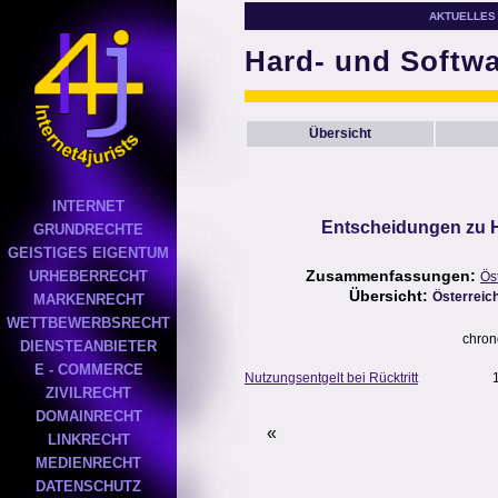
AKTUELLES
Hard- und Softw
Übersicht
INTERNET
Entscheidungen zu H
GRUNDRECHTE
GEISTIGES EIGENTUM
Zusammenfassungen:
URHEBERRECHT
Ös
Übersicht:
Österreic
MARKENRECHT
WETTBEWERBSRECHT
chron
DIENSTEANBIETER
E - COMMERCE
Nutzungsentgelt bei Rücktritt
ZIVILRECHT
DOMAINRECHT
«
LINKRECHT
MEDIENRECHT
DATENSCHUTZ