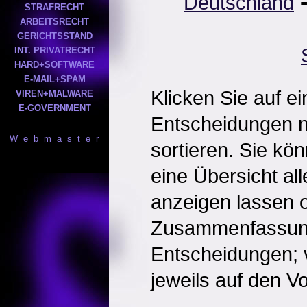
Deutschland
STRAFRECHT
ARBEITSRECHT
GERICHTSSTAND
INT. PRIVATRECHT
HARD+SOFTWARE
E-MAIL+SPAM
Klicken Sie auf e
VIREN+MALWARE
E-GOVERNMENT
Entscheidungen 
W e b m a s t e r
sortieren. Sie kö
eine Übersicht al
anzeigen lassen o
Zusammenfassun
Entscheidungen; 
jeweils auf den Vol