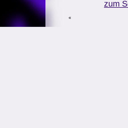
zum S
«