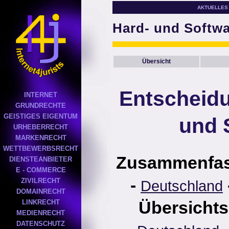
AKTUELLES
Hard- und Softw
Übersicht
Entscheidu
INTERNET
GRUNDRECHTE
GEISTIGES EIGENTUM
und 
URHEBERRECHT
MARKENRECHT
WETTBEWERBSRECHT
Zusammenfa
DIENSTEANBIETER
E - COMMERCE
-
ZIVILRECHT
Deutschland
DOMAINRECHT
Übersichts
LINKRECHT
MEDIENRECHT
DATENSCHUTZ