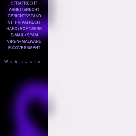
STRAFRECHT
ARBEITSRECHT
GERICHTSSTAND
INT. PRIVATRECHT
HARD+SOFTWARE
E-MAIL+SPAM
VIREN+MALWARE
E-GOVERNMENT
W e b m a s t e r