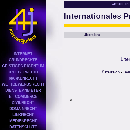
AKTUELLES
Internationales P
Übersicht
INTERNET
Lite
GRUNDRECHTE
GEISTIGES EIGENTUM
-
URHEBERRECHT
Österreich
Deu
MARKENRECHT
WETTBEWERBSRECHT
DIENSTEANBIETER
E - COMMERCE
«
ZIVILRECHT
DOMAINRECHT
LINKRECHT
MEDIENRECHT
DATENSCHUTZ