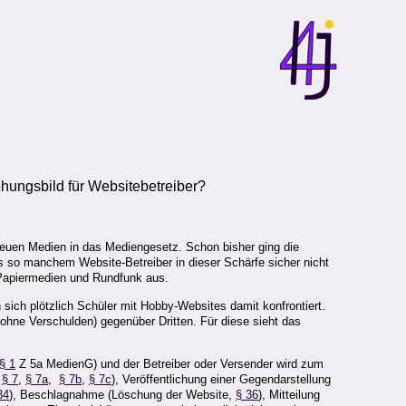
hungsbild für Websitebetreiber?
neuen Medien in das Mediengesetz. Schon bisher ging die
as so manchem Website-Betreiber in dieser Schärfe sicher nicht
 Papiermedien und Rundfunk aus.
sich plötzlich Schüler mit Hobby-Websites damit konfrontiert.
ohne Verschulden) gegenüber Dritten. Für diese sieht das
§ 1
Z 5a MedienG) und der Betreiber oder Versender wird zum
,
§ 7
,
§ 7a
,
§ 7b
,
§ 7c
), Veröffentlichung einer Gegendarstellung
34
), Beschlagnahme (Löschung der Website,
§ 36
), Mitteilung