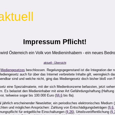
aktuell
Impressum Pflicht!
wird Österreich ein Volk von Medieninhabern - ein neues Bedro
aktuell - Übersicht
s
Mediengesetzes
beschlossen. Regelungsgegenstand ist die Integration der 
ediengesetz auch für über das Internet verbreitete Inhalte gilt, wenngleich d
wendbar sind und welche nicht, ging das Mediengesetz doch bisher bloß von
tz eine Spezialmaterie, mit der sich Medienkonzerne befassten, jetzt sehen 
m. Es belastet den Medieninhaber mit einer Art Gefährdungshaftung (Haftung 
r, teilweise sogar bis 100.000 Euro (
§§ 6
bis 8a).
l jährlich erscheinender Newsletter, ein periodisches elektronisches Medium (
flichten und möglichen Ansprüchen: Zahlung von Entschädigungsbeträgen (
§ 6
nungspflicht für entgeltliche Einschaltungen (
§ 26
), Urteilsveröffentlichung (
§ 