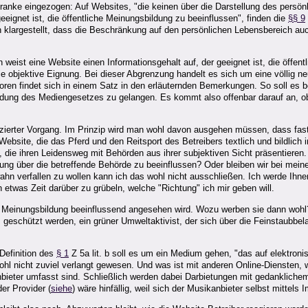
hranke eingezogen: Auf Websites, "die keinen über die Darstellung des persö
ignet ist, die öffentliche Meinungsbildung zu beeinflussen", finden die
§§ 9
 klargestellt, dass die Beschränkung auf den persönlichen Lebensbereich auc
weist eine Website einen Informationsgehalt auf, der geeignet ist, die öffen
die objektive Eignung. Bei dieser Abgrenzung handelt es sich um eine völlig n
toren findet sich in einem Satz in den erläuternden Bemerkungen. So soll es b
ung des Mediengesetzes zu gelangen. Es kommt also offenbar darauf an, ob de
izierter Vorgang. Im Prinzip wird man wohl davon ausgehen müssen, dass fast
site, die das Pferd und den Reitsport des Betreibers textlich und bildlich 
 die ihren Leidensweg mit Behörden aus ihrer subjektiven Sicht präsentieren.
ung über die betreffende Behörde zu beeinflussen? Oder bleiben wir bei meiner
wahn verfallen zu wollen kann ich das wohl nicht ausschließen. Ich werde Ih
h etwas Zeit darüber zu grübeln, welche "Richtung" ich mir geben will.
ie Meinungsbildung beeinflussend angesehen wird. Wozu werben sie dann woh
 geschützt werden, ein grüner Umweltaktivist, der sich über die Feinstaubb
Definition des
§ 1
Z 5a lit. b soll es um ein Medium gehen, "das auf elektronis
ohl nicht zuviel verlangt gewesen. Und was ist mit anderen Online-Diensten
eter umfasst sind. Schließlich werden dabei Darbietungen mit gedanklichem I
der Provider (
siehe
) wäre hinfällig, weil sich der Musikanbieter selbst mittel