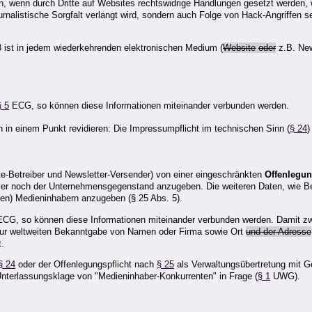
 wenn durch Dritte auf Websites rechtswidrige Handlungen gesetzt werden, w
rnalistische Sorgfalt verlangt wird, sondern auch Folge von Hack-Angriffen 
 ist in jedem wiederkehrenden elektronischen Medium (
Website
oder
z.B. New
§ 5
ECG, so können diese Informationen miteinander verbunden werden.
in einem Punkt revidieren: Die Impressumpflicht im technischen Sinn (
§ 24
)
te-Betreiber und Newsletter-Versender) von einer eingeschränkten
Offenlegun
hier noch der Unternehmensgegenstand anzugeben. Die weiteren Daten, wie Be
nten) Medieninhabern anzugeben (§ 25 Abs. 5).
CG, so können diese Informationen miteinander verbunden werden. Damit zwin
) zur weltweiten Bekanntgabe von Namen oder Firma sowie Ort
und der Adresse
.
§ 24
oder der Offenlegungspflicht nach
§ 25
als Verwaltungsübertretung mit G
 Unterlassungsklage von "Medieninhaber-Konkurrenten" in Frage (
§ 1
UWG).