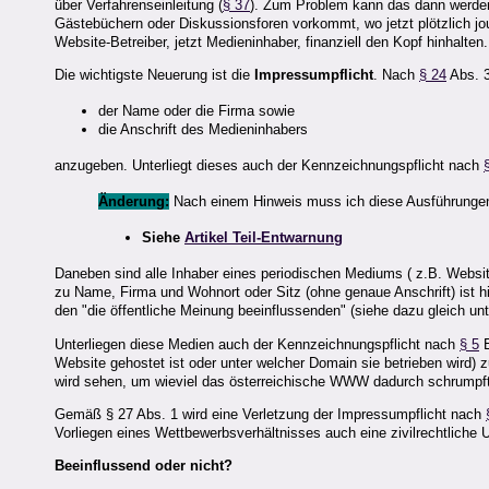
über Verfahrenseinleitung (
§ 37
). Zum Problem kann das dann werden,
Gästebüchern oder Diskussionsforen vorkommt, wo jetzt plötzlich jou
Website-Betreiber, jetzt Medieninhaber, finanziell den Kopf hinhalten.
Die wichtigste Neuerung ist die
Impressumpflicht
. Nach
§ 24
Abs. 3
der Name oder die Firma sowie
die Anschrift des Medieninhabers
anzugeben. Unterliegt dieses auch der Kennzeichnungspflicht nach
Änderung:
Nach einem Hinweis muss ich diese Ausführungen 
Siehe
Artikel Teil-Entwarnung
Daneben sind alle Inhaber eines periodischen Mediums ( z.B. Websi
zu Name, Firma und Wohnort oder Sitz (ohne genaue Anschrift) ist 
den "die öffentliche Meinung beeinflussenden" (siehe dazu gleich u
Unterliegen diese Medien auch der Kennzeichnungspflicht nach
§ 5
E
Website gehostet ist oder unter welcher Domain sie betrieben wird
wird sehen, um wieviel das österreichische WWW dadurch schrumpft
Gemäß § 27 Abs. 1 wird eine Verletzung der Impressumpflicht nach
Vorliegen eines Wettbewerbsverhältnisses auch eine zivilrechtliche
Beeinflussend oder nicht?