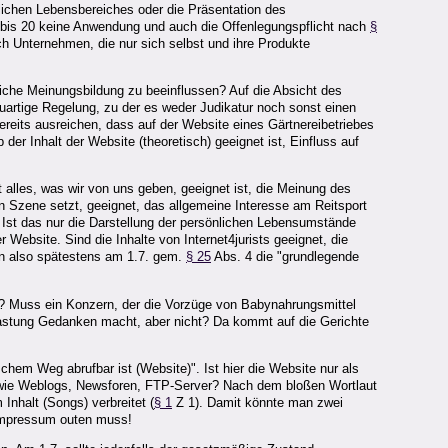
nlichen Lebensbereiches oder die Präsentation des
bis 20 keine Anwendung und auch die Offenlegungspflicht nach
§
h Unternehmen, die nur sich selbst und ihre Produkte
tliche Meinungsbildung zu beeinflussen? Auf die Absicht des
euartige Regelung, zu der es weder Judikatur noch sonst einen
ereits ausreichen, dass auf der Website eines Gärtnereibetriebes
r Inhalt der Website (theoretisch) geeignet ist, Einfluss auf
 alles, was wir von uns geben, geeignet ist, die Meinung des
in Szene setzt, geeignet, das allgemeine Interesse am Reitsport
 Ist das nur die Darstellung der persönlichen Lebensumstände
 Website. Sind die Inhalte von Internet4jurists geeignet, die
nen also spätestens am 1.7. gem.
§ 25
Abs. 4 die "grundlegende
l? Muss ein Konzern, der die Vorzüge von Babynahrungsmittel
elastung Gedanken macht, aber nicht? Da kommt auf die Gerichte
chem Weg abrufbar ist (Website)". Ist hier die Website nur als
, wie Weblogs, Newsforen, FTP-Server? Nach dem bloßen Wortlaut
nhalt (Songs) verbreitet (
§ 1
Z 1). Damit könnte man zwei
s Impressum outen muss!