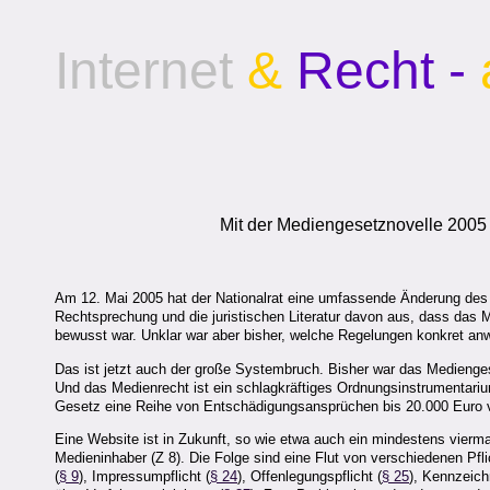
Internet
&
Recht -
Mit der Mediengesetznovelle 2005 
Am 12. Mai 2005 hat der Nationalrat eine umfassende Änderung de
Rechtsprechung und die juristischen Literatur davon aus, dass das M
bewusst war. Unklar war aber bisher, welche Regelungen konkret an
Das ist jetzt auch der große Systembruch. Bisher war das Mediengese
Und das Medienrecht ist ein schlagkräftiges Ordnungsinstrumentariu
Gesetz eine Reihe von Entschädigungsansprüchen bis 20.000 Euro vo
Eine Website ist in Zukunft, so wie etwa auch ein mindestens vierma
Medieninhaber (Z 8). Die Folge sind eine Flut von verschiedenen P
(
§ 9
), Impressumpflicht (
§ 24
), Offenlegungspflicht (
§ 25
), Kennzeich