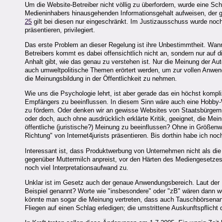
Um die Website-Betreiber nicht völlig zu überfordern, wurde eine Sc
Medieninhabers hinausgehenden Informationsgehalt aufweisen, der gee
25
gilt bei diesen nur eingeschränkt. Im Justizausschuss wurde noch
präsentieren, privilegiert.
Das erste Problem an dieser Regelung ist ihre Unbestimmtheit. Wann 
Betreibers kommt es dabei offensichtlich nicht an, sondern nur auf 
Anhalt gibt, wie das genau zu verstehen ist. Nur die Meinung der Au
auch umweltpolitische Themen erörtert werden, um zur vollen Anwend
die Meinungsbildung in der Öffentlichkeit zu nehmen.
Wie uns die Psychologie lehrt, ist aber gerade das ein höchst kompl
Empfängers zu beeinflussen. In diesem Sinn wäre auch eine Hobby-Web
zu fördern. Oder denken wir an gewisse Websites von Staatsbürgern,
oder doch, auch ohne ausdrücklich erklärte Kritik, geeignet, die Mein
öffentliche (juristische?) Meinung zu beeinflussen? Ohne in Größen
Richtung" von Internet4jurists präsentieren. Bis dorthin habe ich noc
Interessant ist, dass Produktwerbung von Unternehmen nicht als d
gegenüber Muttermilch anpreist, vor den Härten des Mediengesetzes
noch viel Interpretationsaufwand zu.
Unklar ist im Gesetz auch der genaue Anwendungsbereich. Laut der 
Beispiel genannt? Worte wie "insbesondere" oder "zB" wären dann w
könnte man sogar die Meinung vertreten, dass auch Tauschbörsenanbi
Fliegen auf einen Schlag erledigen; die umstrittene Auskunftspflicht 