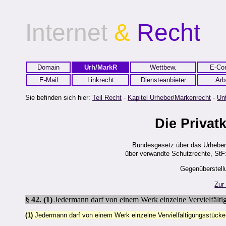
Internet
&
Recht
Domain
Urh/MarkR
Wettbew.
E-Co
E-Mail
Linkrecht
Diensteanbieter
Arb
Sie befinden sich hier:
Teil Recht
-
Kapitel Urheber/Markenrecht
-
Unt
Die Privat
Bundesgesetz über das Urheberr
über verwandte Schutzrechte, StF:
Gegenüberstel
Zur
§ 42.
(1)
Jedermann darf von einem Werk einzelne Vervielfälti
(1)
Jedermann darf von einem Werk einzelne Vervielfältigungsstücke