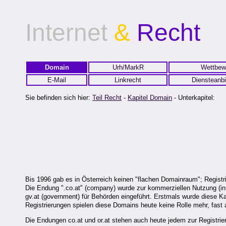
Internet
&
Recht
Domain
Urh/MarkR
Wettbew
E-Mail
Linkrecht
Diensteanbi
Sie befinden sich hier:
Teil Recht
-
Kapitel Domain
- Unterkapitel:
Bis 1996 gab es in Österreich keinen "flachen Domainraum"; Registrier
Die Endung ".co.at" (company) wurde zur kommerziellen Nutzung (in 
gv.at (government) für Behörden eingeführt. Erstmals wurde diese K
Registrierungen spielen diese Domains heute keine Rolle mehr, fast all
Die Endungen co.at und or.at stehen auch heute jedem zur Registrie