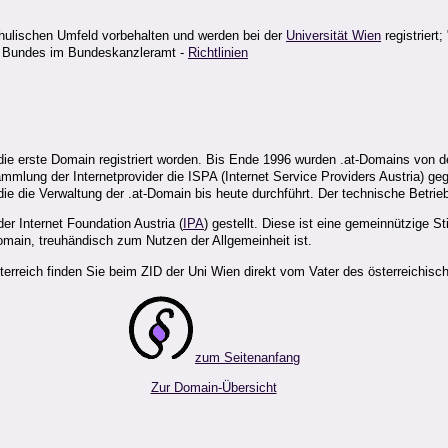
hulischen Umfeld vorbehalten und werden bei der
Universität Wien
registriert
es Bundes im Bundeskanzleramt -
Richtlinien
die erste Domain registriert worden. Bis Ende 1996 wurden .at-Domains von d
mmlung der Internetprovider die ISPA (Internet Service Providers Austria) ge
e die Verwaltung der .at-Domain bis heute durchführt. Der technische Betrieb
r Internet Foundation Austria (
IPA
) gestellt. Diese ist eine gemeinnützige S
main, treuhändisch zum Nutzen der Allgemeinheit ist.
terreich finden Sie beim ZID der Uni Wien direkt vom Vater des österreichisc
zum Seitenanfang
Zur Domain-Übersicht