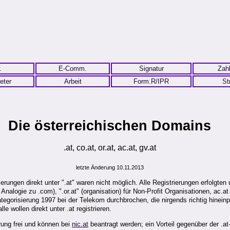
.
E-Comm.
Signatur
Zah
eter
Arbeit
Form.R/IPR
St
Die österreichischen Domains
.at, co.at, or.at, ac.at, gv.at
letzte Änderung 10.11.2013
ungen direkt unter ".at" waren nicht möglich. Alle Registrierungen erfolgten u
Analogie zu .com), ".or.at" (organisation) für Non-Profit Organisationen, ac
ategorisierung 1997 bei der Telekom durchbrochen, die nirgends richtig hine
e wollen direkt unter .at registrieren.
rung frei und können bei
nic.at
beantragt werden; ein Vorteil gegenüber der .