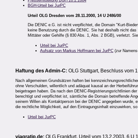
Pressemitteilung BGH 20.2.2004
BGH-Urteil bei JurPC
Urteil OLG Dresden vom 28.11.2000, 14 U 2486/00
Die DENIC e.G. ist nicht verpflichtet, die Domain "Kurt-Biede
keine Benutzung durch die DENIC. Sie hat deshalb nicht das
Mittäter oder Gehilfe (§ 830 Abs. 1, Abs. 2 BGB), verletzt. Si
Urteil bei JurPC
Aufsatz von Markus Hoffmann bei JurPC
(zur Namens-
Haftung des Admin-C:
OLG Stuttgart, Beschluss vom 1
Nach allgemeinen Grundsätzen haften bei kennzeichnungsrechtlichen 
ohne Verschulden, willentlich und adäquat kausal an der Herbeiführu
beigetragen haben. Da nach den DENIC-Registrierungsrichtlinien der
berechtigt und verpflichtet ist, sämtliche die Domain betreffende An
seinem Willen als Kontaktperson bei der DENIC angegeben wurde, ei
die rechtliche Möglichkeit, auf den Eintragungsinhalt einzuwirken, so
Urteil bei JurPC
viagratip.de:
OLG Frankfurt, Urteil vom 13.2.2003, 6 U 