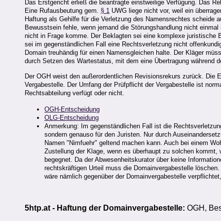
Das Erstgericht erließ die beantragte einstweilige Verfügung. Das 
Eine Rufausbeutung gem.
§ 1
UWG liege nicht vor, weil ein überrage
Haftung als Gehilfe für die Verletzung des Namensrechtes scheide au
Bewusstsein fehle, wenn jemand die Störungshandlung nicht einmal in
nicht in Frage komme. Der Beklagten sei eine komplexe juristische Beu
sei im gegenständlichen Fall eine Rechtsverletzung nicht offenkundi
Domain treuhändig für einen Namensgleichen halte. Der Kläger müss
durch Setzen des Wartestatus, mit dem eine Übertragung während der
Der OGH weist den außerordentlichen Revisionsrekurs zurück. Die E
Vergabestelle. Der Umfang der Prüfpflicht der Vergabestelle ist norm
Rechtsabteilung verfügt oder nicht.
OGH-Entscheidung
OLG-Entscheidung
Anmerkung: Im gegenständlichen Fall ist die Rechtsverletzung
sondern genauso für den Juristen. Nur durch Auseinanderset
Namen "Nimfuehr" geltend machen kann. Auch bei einem Wohns
Zustellung der Klage, wenn es überhaupt zu solchen kommt, w
begegnet. Da der Abwesenheitskurator über keine Informatione
rechtskräftigen Urteil muss die Domainvergabestelle löschen
wäre nämlich gegenüber der Domainvergabestelle verpflichte
5htp.at - Haftung der Domainvergabestelle:
OGH, Besc