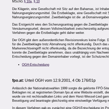
MSchG
§ 10a
,
§ 10
Die Klägerin, eine Gesellschaft mit Sitz auf den Bahamas, ist Inhab
Nahrungsergänzungsmittel. Die Erstbeklagte, eine Gesellschaft mit S
Nahrungsergänzungsmittel. Zweitbeklagte ist die .at-Domainvergabes
Das Erstgericht wies den Sicherungsantrag gegen die Zweitbeklagte a
Versäumungsurteil, dessen Vollstreckbarkeit zwischenzeitig aufgru
Verfahren gegen die Erstbeklagte geht daher weiter.
Der OGH gibt dem außerordentlichen Revisionsrekurs keine Folge. Die
für die Zweitbeklagte trotz Abmahnung nicht offenkundig. Durch das
Markenrechtseingriff nicht offenkundig, da die Bezeichnung der en
konnte die Zweitbeklagte annehmen, dass unabhängig vom Nachweis d
Entscheidung gegen den Domaininhaber vorliegt, ist der Schutzrechtse
OGH-Entscheidung
fpo.at:
Urteil
OGH vom 12.9.2001, 4 Ob 176/01p
Anlässlich der Nationalratswahlen 1999 sorgte die geklonte FPÖ-Site "
Beklagten nic.at registrierten Domain fpo.at eine Website erstellt, d
wurde sie mit rechtsradikalen Links und dem Horst-Wessel-Lied garni
Beseitigung und beantragte gleichzeitig eine einstweilige Verfügung
In diesem Verfahren gab es zunächst eine OGH-Entscheidung im Pro