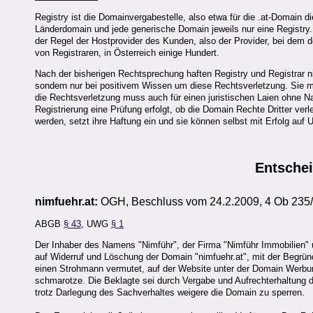
Registry ist die Domainvergabestelle, also etwa für die .at-Domain d
Länderdomain und jede generische Domain jeweils nur eine Registry. R
der Regel der Hostprovider des Kunden, also der Provider, bei dem de
von Registraren, in Österreich einige Hundert.
Nach der bisherigen Rechtsprechung haften Registry und Registrar ni
sondern nur bei positivem Wissen um diese Rechtsverletzung. Sie m
die Rechtsverletzung muss auch für einen juristischen Laien ohne Nac
Registrierung eine Prüfung erfolgt, ob die Domain Rechte Dritter ver
werden, setzt ihre Haftung ein und sie können selbst mit Erfolg auf 
Entsche
nimfuehr.at:
OGH, Beschluss vom 24.2.2009, 4 Ob 235
ABGB
§ 43
, UWG
§ 1
Der Inhaber des Namens "Nimführ", der Firma "Nimführ Immobilien" 
auf Widerruf und Löschung der Domain "nimfuehr.at", mit der Begrü
einen Strohmann vermutet, auf der Website unter der Domain Werb
schmarotze. Die Beklagte sei durch Vergabe und Aufrechterhaltung de
trotz Darlegung des Sachverhaltes weigere die Domain zu sperren.