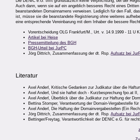
Die DENIC e.G. trifft grundsätzlich keine Verpflichtung, bei der Reg
Auch dann, wenn sie auf ein angeblich besseres Recht eines Dritten
beanstandeten Domainnamens verweisen. Lediglich für den Fall, das
ist, müsse sie die beanstandete Registrierung ohne weiteres aufheben
eine entsprechende Vereinbarung mit dem Inhaber die bessere Rechts
Vorentscheidung OLG Frankfurt/M., Urt. v. 14.9.1999 - 11 U 
Artikel bei Heise
Pressemitteilung des BGH
BGH-Urteil bei JurPC
Jörg Dittrich, Zusammenfassung der dt. Rsp.
Aufsatz bei Jur
Literatur
Axel Anderl, Kritische Gedanken zur Judikatur über die Haft
Axel Anderl, Und sie haftet doch - Kurzbesprechung fpo.at II,
Axel Anderl, Überblick über die Judikatur zur Haftung der Do
Bettina Stomper, Verantwortung der Domain-Vergabestelle f
Axel Anderl, Die Haftung der Domainvergabestellen (Ein Rech
Jörg Dittrich, Zusammenfassung der dt. Rsp.
Aufsatz bei Jur
Bettinger/Freytag, Verantwortlichkeit der DENIC e.G. für re
Zu