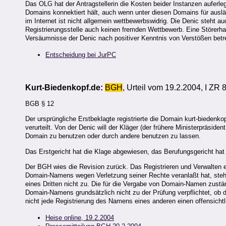
Das OLG hat der Antragstellerin die Kosten beider Instanzen auferl
Domains konnektiert hält, auch wenn unter diesen Domains für ausl
im Internet ist nicht allgemein wettbewerbswidrig. Die Denic steht au
Registrierungsstelle auch keinen fremden Wettbewerb. Eine Störerhaft
Versäumnisse der Denic nach positiver Kenntnis von Verstößen betre
Entscheidung bei JurPC
Kurt-Biedenkopf.de:
BGH
, Urteil vom 19.2.2004, I ZR 
BGB § 12
Der ursprüngliche Erstbeklagte registrierte die Domain kurt-biedenk
verurteilt. Von der Denic will der Kläger (der frühere Ministerpräs
Domain zu benutzen oder durch andere benutzen zu lassen.
Das Erstgericht hat die Klage abgewiesen, das Berufungsgericht ha
Der BGH wies die Revision zurück. Das Registrieren und Verwalten
Domain-Namens wegen Verletzung seiner Rechte veranlaßt hat, steh
eines Dritten nicht zu. Die für die Vergabe von Domain-Namen zustän
Domain-Namens grundsätzlich nicht zu der Prüfung verpflichtet, ob
nicht jede Registrierung des Namens eines anderen einen offensicht
Heise online, 19.2.2004