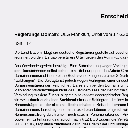
Entschei
Regierungs-Domain:
OLG Frankfurt, Urteil vom 17.6.2
BGB § 12
Die Land Bayern klagt die deutsche Registrierungsstelle auf Lösc
registriert wurden. Es gab bereits ein Urteil gegen den Admin-C, das
Das Oberlandesgericht bestätigt. Eine Störerhaftung wegen Vorliegen
den Domaininhaber selbst richtet, ein Titel nur gegen den Admin-C r
Domainnamensrecht nur solche Rechtsverletzungen zu einer Störerha
"aufdrängen". Die Beklagte ist jedoch wegen Vorliegens einer einde
Domainregistrierungen verpflichtet. Da es sich bei den Domains um d
Markenrechtsverletzungen nicht des Erfordernisses der Berühmtheit.
Verbindung mit dem Zusatz allgemein bekannter geographischer Regio
sie weist damit auch einen Sachbearbeiter der Beklagten, der über 
Namensträger hin, der allein als Rechtsinhaber in Betracht kommen k
Domainnamens berechtigt sind, nicht existieren können. Zugleich wir
Namensanmaßung durch eine – noch dazu in Panama sitzende - Priva
Soweit ein Unterlassungsanspruch nach § 12 BGB zudem die Verle
2002, 1401), liegt diese zumindest darin, dass damit der unzulässig