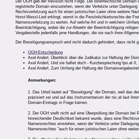
Der OGH gab der Revision nicht Folge. Die österreichische Domain-V
registrierte Domain einzustehen, wenn der Verletzte unter Darlegung
Rechtsverletzung auch für einen juristischen Laien ohne weitere Nac
Horst-Wessl-Lied erklingt, womit in die Persönlichkeitsrechte der Freih
Namensverletzung zu werten. Auf welche Art und in welchem Umfang 
Beeinträchtigung, wobei die zur Abwehr der Beeinträchtigung nötig
Vergabestelle jedenfalls jene Handlungen, die sie nach ihren Allge
Der Beseitigungsanspruch wird nicht dadurch gehindert, dass nicht g
OGH-Entscheidung
Axel Anderl, Überblick über die Judikatur zur Haftung der Do
Axel Anderl, Und sie haftet doch - Kurzbesprechung fpo.at II,
Axel Anderl, Zum Umfang der Haftung der Domainvergabestell
Anmerkungen:
1. Das Urteil lautet auf "Beseitigung" der Domain, weil das
präzisiert sei und auf das Instrumentarium der nic.at laut i
Domain-Eintrags in Frage kämen.
2. Der OGH stellt nicht auf eine Überprüfung der Domain bei R
hinreichender Deutlichkeit bekannt wurde, dass eine Rechtsve
Namensrechtes einstehen, wenn der Verletze unter Darlegung 
Namensrechtes "auch für einen juristischen Laien ohne weite