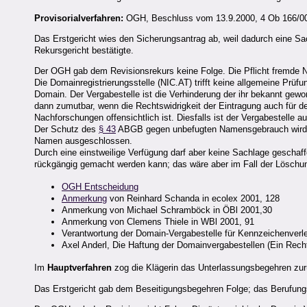
Provisorialverfahren:
OGH, Beschluss vom 13.9.2000, 4 Ob 166/0
Das Erstgericht wies den Sicherungsantrag ab, weil dadurch eine S
Rekursgericht bestätigte.
Der OGH gab dem Revisionsrekurs keine Folge. Die Pflicht fremde Na
Die Domainregistrierungsstelle (NIC.AT) trifft keine allgemeine Prü
Domain.
Der Vergabestelle ist die Verhinderung der ihr bekannt gewo
dann zumutbar, wenn die Rechtswidrigkeit der Eintragung auch für de
Nachforschungen offensichtlich ist. Diesfalls ist der Vergabestelle 
Der Schutz des
§ 43
ABGB gegen unbefugten Namensgebrauch wird a
Namen ausgeschlossen.
Durch eine einstweilige Verfügung darf aber keine Sachlage geschaffe
rückgängig gemacht werden kann; das wäre aber im Fall der Löschun
OGH Entscheidung
Anmerkung
von Reinhard Schanda in ecolex 2001, 128
Anmerkung von Michael Schramböck in ÖBl 2001,30
Anmerkung von Clemens Thiele in WBl 2001, 91
Verantwortung der Domain-Vergabestelle für Kennzeichenverl
Axel Anderl, Die Haftung der Domainvergabestellen (Ein Rech
Im
Hauptverfahren
zog die Klägerin das Unterlassungsbegehren zu
Das Erstgericht gab dem Beseitigungsbegehren Folge; das Berufungs