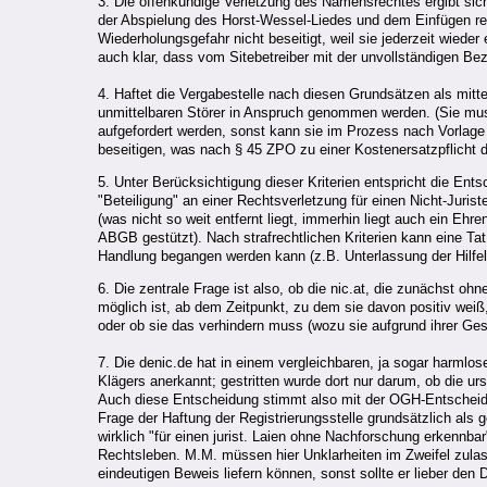
3. Die offenkundige Verletzung des Namensrechtes ergibt sic
der Abspielung des Horst-Wessel-Liedes und dem Einfügen rech
Wiederholungsgefahr nicht beseitigt, weil sie jederzeit wiede
auch klar, dass vom Sitebetreiber mit der unvollständigen Be
4. Haftet die Vergabestelle nach diesen Grundsätzen als mitt
unmittelbaren Störer in Anspruch genommen werden. (Sie mus
aufgefordert werden, sonst kann sie im Prozess nach Vorla
beseitigen, was nach § 45 ZPO zu einer Kostenersatzpflicht d
5. Unter Berücksichtigung dieser Kriterien entspricht die Ent
"Beteiligung" an einer Rechtsverletzung für einen Nicht-Jurist
(was nicht so weit entfernt liegt, immerhin liegt auch ein Ehr
ABGB gestützt). Nach strafrechtlichen Kriterien kann eine Ta
Handlung begangen werden kann (z.B. Unterlassung der Hilfel
6. Die zentrale Frage ist also, ob die nic.at, die zunächst 
möglich ist, ab dem Zeitpunkt, zu dem sie davon positiv weiß
oder ob sie das verhindern muss (wozu sie aufgrund ihrer Ges
7. Die denic.de hat in einem vergleichbaren, ja sogar harmlo
Klägers anerkannt; gestritten wurde dort nur darum, ob die 
Auch diese Entscheidung stimmt also mit der OGH-Entscheid
Frage der Haftung der Registrierungsstelle grundsätzlich als 
wirklich "für einen jurist. Laien ohne Nachforschung erkennbar
Rechtsleben. M.M. müssen hier Unklarheiten im Zweifel zulast
eindeutigen Beweis liefern können, sonst sollte er lieber den