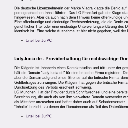
Die deutsche Lizenznehmerin der Marke Viagra klagte die Denic auf
pornographischen Inhalt führten. Das LG Frankfurt gab der Klage sta
hingewiesen. Aber da auch nach dem Hinweis keine offenkundige und 
Eine offenkundige und eindeutige Rechtsverletzung, die die Denic zum
gerichtlicher Titel oder eine eindeutige Unterwerfungserklärung d
identisch ist. Eine solche Ausnahme ist hier nicht gegeben, weil der
Urteil bei JurPC
lady-lucia.de - Providerhaftung für rechtswidrige Do
Die Klägerin ist Inhaberin eines Kontaktstudios und tritt unter der g
hält die Domain "lady-lucia.de" für eine britische Firma registriert. D
aber die Domain aufgrund eines Streites auf die britische Firma, der
Geldbetrages zu zwingen. Die Klägerin hat gegen die britische Firma b
Durchsetzung des Verbots erscheint schwierig.
LG München: Hat der Provider durch Schriftwechsel und eine bereits
Bezeichnung, die auch als von ihm verwaltete Domain verwendet wird,
als Mitstörer anzusehen und haftet daher auch auf Schadensersatz. 
"Inhalte" bezieht, zu denen der Domainname als Teil des Datenüberm
Urteil bei JurPC