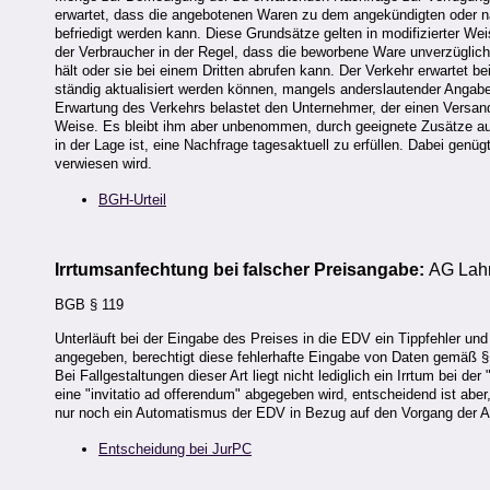
erwartet, dass die angebotenen Waren zu dem angekündigten oder n
befriedigt werden kann. Diese Grundsätze gelten in modifizierter Wei
der Verbraucher in der Regel, dass die beworbene Ware unverzüglic
hält oder sie bei einem Dritten abrufen kann. Der Verkehr erwartet 
ständig aktualisiert werden können, mangels anderslautender Angab
Erwartung des Verkehrs belastet den Unternehmer, der einen Versand
Weise. Es bleibt ihm aber unbenommen, durch geeignete Zusätze auf
in der Lage ist, eine Nachfrage tagesaktuell zu erfüllen. Dabei genügt
verwiesen wird.
BGH-Urteil
Irrtumsanfechtung bei falscher Preisangabe:
AG Lahr
BGB § 119
Unterläuft bei der Eingabe des Preises in die EDV ein Tippfehler u
angegeben, berechtigt diese fehlerhafte Eingabe von Daten gemäß
Bei Fallgestaltungen dieser Art liegt nicht lediglich ein Irrtum bei de
eine "invitatio ad offerendum" abgegeben wird, entscheidend ist abe
nur noch ein Automatismus der EDV in Bezug auf den Vorgang der Ab
Entscheidung bei JurPC