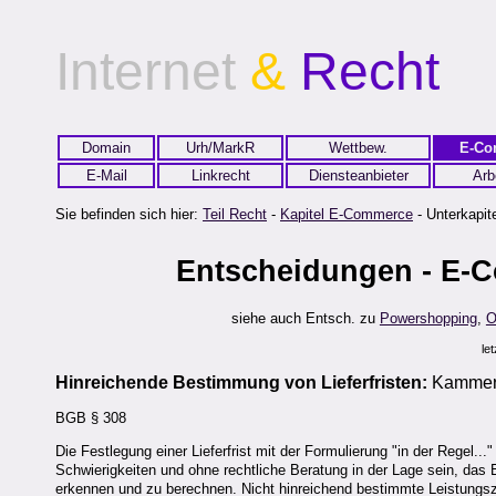
Internet
&
Recht
Domain
Urh/MarkR
Wettbew.
E-Co
E-Mail
Linkrecht
Diensteanbieter
Arb
Sie befinden sich hier:
Teil Recht
-
Kapitel E-Commerce
- Unterkapite
Entscheidungen - E-
siehe auch Entsch. zu
Powershopping
,
O
le
Hinreichende Bestimmung von Lieferfristen:
Kammerg
BGB § 308
Die Festlegung einer Lieferfrist mit der Formulierung "in der Regel.
Schwierigkeiten und ohne rechtliche Beratung in der Lage sein, das
erkennen und zu berechnen. Nicht hinreichend bestimmte Leistungsz