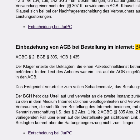
- z.B. §§ 134, 138, 242 BGB - um Bestimmungen, die darauf gerichtet 
Verwendung einer nach den §§ 307 ff. unwirksamen AGB- Klausel ist 
Klausel sich bei bei der Nachfrageentscheidung des Verbrauchers aus
Leistungsstörungen.
Entscheidung bei JurPC
Einbeziehung von AGB bei Bestellung im Internet:
B
AGBG § 2, BGB § 305, HGB § 435
Der Kläger erteilte der Beklagten, die einen Paketschnelldienst betr
befördern. In den Text des Anbotes war ein Link auf die AGB eingef
in den AGB.
Das Erstgericht verurteilte zum vollen Schadenersatz, das Berufungs
Der BGH hebt das Urteil auf und verweist an die zweite Instanz zur
zu den in dem Medium Internet üblichen Gepflogenheiten und Verw
Verbraucher, die sich für ihre Bestellung des Internets bedienen, m
Kenntnisverschaffung i.S. des § 2 Abs. 1 Nr. 2 AGBG (§ 305 Abs. 2
vorliegenden Fall über einen auf der Bestellseite gut sichtbaren Li
Beklagten kommt aber die Haftungsbegrenzung nicht zum Tragen.
Entscheidung bei JurPC