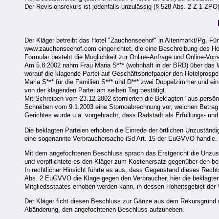
Der Revisionsrekurs ist jedenfalls unzulässig (§ 528 Abs. 2 Z 1 ZPO)
Der Kläger betreibt das Hotel "Zauchenseehof" in Altenmarkt/Pg. Für
www.zauchenseehof.com eingerichtet, die eine Beschreibung des Hot
Formular besteht die Möglichkeit zur Online-Anfrage und Online-Vorr
Am 5.8.2002 nahm Frau Maria S*** (wohnhaft in der BRD) über das We
worauf die klagende Partei auf Geschäftsbriefpapier den Hotelprospe
Maria S*** für die Familien S*** und D*** zwei Doppelzimmer und ei
von der klagenden Partei am selben Tag bestätigt.
Mit Schreiben vom 23.12.2002 stornierten die Beklagten "aus persön
Schreiben vom 9.1.2003 eine Stornoabrechnung vor, welchen Betrag 
Gerichtes wurde u.a. vorgebracht, dass Radstadt als Erfüllungs- und 
Die beklagten Parteien erhoben die Einrede der örtlichen Unzuständ
eine sogenannte Verbrauchersache iSd Art. 15 der EuGVVO handle.
Mit dem angefochtenen Beschluss sprach das Erstgericht die Unzust
und verpflichtete es den Kläger zum Kostenersatz gegenüber den be
In rechtlicher Hinsicht führte es aus, dass Gegenstand dieses Rech
Abs. 2 EuGVVO die Klage gegen den Verbraucher, hier die beklagten 
Mitgliedsstaates erhoben werden kann, in dessen Hoheitsgebiet der 
Der Kläger ficht diesen Beschluss zur Gänze aus dem Rekursgrund un
Abänderung, den angefochtenen Beschluss aufzuheben.