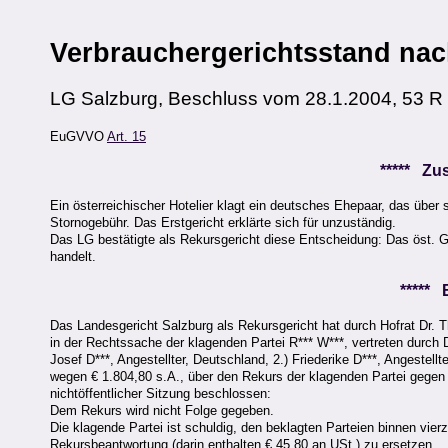
Verbrauchergerichtsstand na
LG Salzburg, Beschluss vom 28.1.2004, 53 R
EuGVVO
Art. 15
***** Z
Ein österreichischer Hotelier klagt ein deutsches Ehepaar, das über 
Stornogebühr. Das Erstgericht erklärte sich für unzuständig.
Das LG bestätigte als Rekursgericht diese Entscheidung: Das öst. 
handelt.
*****
Das Landesgericht Salzburg als Rekursgericht hat durch Hofrat Dr. T
in der Rechtssache der klagenden Partei R*** W***, vertreten durch 
Josef D***, Angestellter, Deutschland, 2.) Friederike D***, Angestel
wegen € 1.804,80 s.A., über den Rekurs der klagenden Partei gegen
nichtöffentlicher Sitzung beschlossen:
Dem Rekurs wird nicht Folge gegeben.
Die klagende Partei ist schuldig, den beklagten Parteien binnen vie
Rekursbeantwortung (darin enthalten € 45,80 an USt.) zu ersetzen.