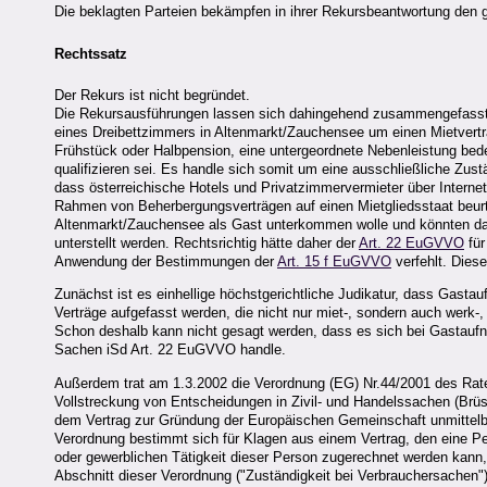
Die beklagten Parteien bekämpfen in ihrer Rekursbeantwortung den
Rechtssatz
Der Rekurs ist nicht begründet.
Die Rekursausführungen lassen sich dahingehend zusammengefasst 
eines Dreibettzimmers in Altenmarkt/Zauchensee um einen Mietvertrag
Frühstück oder Halbpension, eine untergeordnete Nebenleistung bed
qualifizieren sei. Es handle sich somit um eine ausschließliche Zust
dass österreichische Hotels und Privatzimmervermieter über Internet
Rahmen von Beherbergungsverträgen auf einen Mietgliedsstaat beurt
Altenmarkt/Zauchensee als Gast unterkommen wolle und könnten da
unterstellt werden. Rechtsrichtig hätte daher der
Art. 22 EuGVVO
für
Anwendung der Bestimmungen der
Art. 15 f EuGVVO
verfehlt. Dies
Zunächst ist es einhellige höchstgerichtliche Judikatur, dass Gast
Verträge aufgefasst werden, die nicht nur miet-, sondern auch werk-
Schon deshalb kann nicht gesagt werden, dass es sich bei Gastauf
Sachen iSd Art. 22 EuGVVO handle.
Außerdem trat am 1.3.2002 die Verordnung (EG) Nr.44/2001 des Rate
Vollstreckung von Entscheidungen in Zivil- und Handelssachen (Brüssel
dem Vertrag zur Gründung der Europäischen Gemeinschaft unmittelbar i
Verordnung bestimmt sich für Klagen aus einem Vertrag, den eine Pe
oder gewerblichen Tätigkeit dieser Person zugerechnet werden kann, 
Abschnitt dieser Verordnung ("Zuständigkeit bei Verbrauchersachen")