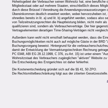
Hoheitsgebiet der Verbraucher seinen Wohnsitz hat, eine berufliche 
Mitgliedsstaat oder auf mehrere Staaten, einschließlich dieses Mitglie
durch diese Brüssel I-Verordnung die Anwendungsvoraussetzungen
Übereinkommen deutlich erweitert worden, wobei hervorzuheben ist, d
ohnedies bereits in lit. a) und lit. b) angeführt werden, sodass als
von Teilzeitnutzungsrechten die Hauptleistung bilden, nicht mehr 
qualifizieren sind, sondern als Verbraucherverträge. Der hier gegen
Vertragselementen derartigen Time-Sharing-Verträgen nicht vergleich
Außerdem kann wohl nicht ernsthaft behauptet werden, dass die Einri
Buchungsmöglichkeiten nicht auch auf mögliche Gäste in der BRD "a
Buchungsvorgang beweist. Hintergrund für die verbraucherschutzfre
damit der Entwicklung der Vermarktungstechniken Rechnung getrag
PC 0348, ABl EG 28.12.1999, C 376, zu Art. 15) ist unter einem "Au
Wohnsitzstaat des Verbrauchers zugänglichen "aktiven" Website zu 
Die Entscheidung des Erstgerichtes ist daher fehlerfrei.
Die Kostenentscheidung gründet sich auf die §§ 41, 50 ZPO.
Die Rechtsmittelbeschränkung folgt aus der zitierten Gesetzesstelle.