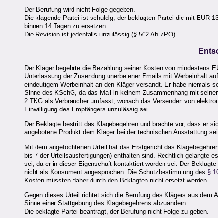
Der Berufung wird nicht Folge gegeben.
Die klagende Partei ist schuldig, der beklagten Partei die mit EUR
binnen 14 Tagen zu ersetzen.
Die Revision ist jedenfalls unzulässig (§ 502 Ab ZPO).
Ents
Der Kläger begehrte die Bezahlung seiner Kosten von mindestens EU
Unterlassung der Zusendung unerbetener Emails mit Werbeinhalt auf
eindeutigem Werbeinhalt an den Kläger versandt. Er habe niemals sei
Sinne des KSchG, da das Mail in keinem Zusammenhang mit seiner T
2 TKG als Verbraucher umfasst, wonach das Versenden von elektro
Einwilligung des Empfängers unzulässig sei.
Der Beklagte bestritt das Klagebegehren und brachte vor, dass er s
angebotene Produkt dem Kläger bei der technischen Ausstattung sein
Mit dem angefochtenen Urteil hat das Erstgericht das Klagebegehren
bis 7 der Urteilsausfertigungen) enthalten sind. Rechtlich gelangt
sei, da er in dieser Eigenschaft kontaktiert worden sei. Der Beklagt
nicht als Konsument angesprochen. Die Schutzbestimmung des
§ 1
Kosten müssten daher durch den Beklagten nicht ersetzt werden.
Gegen dieses Urteil richtet sich die Berufung des Klägers aus dem A
Sinne einer Stattgebung des Klagebegehrens abzuändern.
Die beklagte Partei beantragt, der Berufung nicht Folge zu geben.