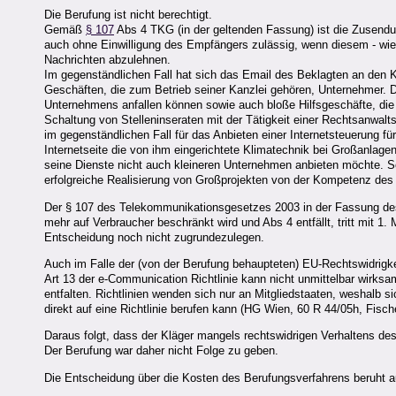
Die Berufung ist nicht berechtigt.
Gemäß
§ 107
Abs 4 TKG (in der geltenden Fassung) ist die Zusendun
auch ohne Einwilligung des Empfängers zulässig, wenn diesem - wie 
Nachrichten abzulehnen.
Im gegenständlichen Fall hat sich das Email des Beklagten an den Kl
Geschäften, die zum Betrieb seiner Kanzlei gehören, Unternehmer. D
Unternehmens anfallen können sowie auch bloße Hilfsgeschäfte, die
Schaltung von Stelleninseraten mit der Tätigkeit einer Rechtsanwalts
im gegenständlichen Fall für das Anbieten einer Internetsteuerung f
Internetseite die von ihm eingerichtete Klimatechnik bei Großanlagen
seine Dienste nicht auch kleineren Unternehmen anbieten möchte. So
erfolgreiche Realisierung von Großprojekten von der Kompetenz de
Der § 107 des Telekommunikationsgesetzes 2003 in der Fassung d
mehr auf Verbraucher beschränkt wird und Abs 4 entfällt, tritt mit 
Entscheidung noch nicht zugrundezulegen.
Auch im Falle der (von der Berufung behaupteten) EU-Rechtswidrig
Art 13 der e-Communication Richtlinie kann nicht unmittelbar wirks
entfalten. Richtlinien wenden sich nur an Mitgliedstaaten, weshalb s
direkt auf eine Richtlinie berufen kann (HG Wien, 60 R 44/05h, Fisc
Daraus folgt, dass der Kläger mangels rechtswidrigen Verhaltens des
Der Berufung war daher nicht Folge zu geben.
Die Entscheidung über die Kosten des Berufungsverfahrens beruht 