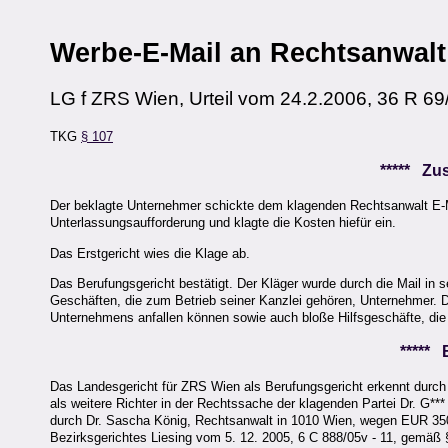
Werbe-E-Mail an Rechtsanwalt
LG f ZRS Wien, Urteil vom 24.2.2006, 36 R 69
TKG
§ 107
***** Z
Der beklagte Unternehmer schickte dem klagenden Rechtsanwalt E-M
Unterlassungsaufforderung und klagte die Kosten hiefür ein.
Das Erstgericht wies die Klage ab.
Das Berufungsgericht bestätigt. Der Kläger wurde durch die Mail in 
Geschäften, die zum Betrieb seiner Kanzlei gehören, Unternehmer. D
Unternehmens anfallen können sowie auch bloße Hilfsgeschäfte, di
*****
Das Landesgericht für ZRS Wien als Berufungsgericht erkennt durch
als weitere Richter in der Rechtssache der klagenden Partei Dr. G***
durch Dr. Sascha König, Rechtsanwalt in 1010 Wien, wegen EUR 350,-
Bezirksgerichtes Liesing vom 5. 12. 2005, 6 C 888/05v - 11, gemäß 