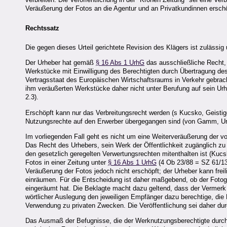
Veräußerung der Fotos an die Agentur und an Privatkundinnen erschö
Rechtssatz
Die gegen dieses Urteil gerichtete Revision des Klägers ist zulässig 
Der Urheber hat gemäß
§ 16 Abs 1 UrhG
das ausschließliche Recht, 
Werkstücke mit Einwilligung des Berechtigten durch Übertragung de
Vertragsstaat des Europäischen Wirtschaftsraums in Verkehr gebrac
ihm veräußerten Werkstücke daher nicht unter Berufung auf sein Ur
2.3).
Erschöpft kann nur das Verbreitungsrecht werden (s Kucsko, Geisti
Nutzungsrechte auf den Erwerber übergegangen sind (von Gamm, Urh
Im vorliegenden Fall geht es nicht um eine Weiterveräußerung der vo
Das Recht des Urhebers, sein Werk der Öffentlichkeit zugänglich zu 
den gesetzlich geregelten Verwertungsrechten mitenthalten ist (Kucs
Fotos in einer Zeitung unter
§ 16 Abs 1 UrhG
(4 Ob 23/88 = SZ 61/135 
Veräußerung der Fotos jedoch nicht erschöpft; der Urheber kann freil
einräumen. Für die Entscheidung ist daher maßgebend, ob der Fotog
eingeräumt hat. Die Beklagte macht dazu geltend, dass der Vermer
wörtlicher Auslegung den jeweiligen Empfänger dazu berechtige, die L
Verwendung zu privaten Zwecken. Die Veröffentlichung sei daher du
Das Ausmaß der Befugnisse, die der Werknutzungsberechtigte durch de