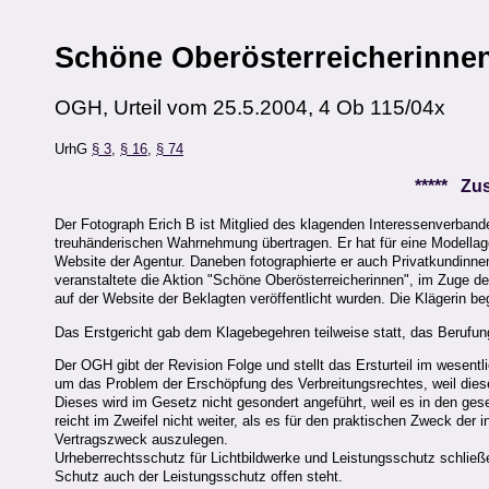
Schöne Oberösterreicherinne
OGH, Urteil vom 25.5.2004, 4 Ob 115/04x
UrhG
§ 3
,
§ 16
,
§ 74
***** Z
Der Fotograph Erich B ist Mitglied des klagenden Interessenverban
treuhänderischen Wahrnehmung übertragen. Er hat für eine Modellage
Website der Agentur. Daneben fotographierte er auch Privatkundinne
veranstaltete die Aktion "Schöne Oberösterreicherinnen", im Zuge 
auf der Website der Beklagten veröffentlicht wurden. Die Klägerin beg
Das Erstgericht gab dem Klagebegehren teilweise statt, das Berufun
Der OGH gibt der Revision Folge und stellt das Ersturteil im wesent
um das Problem der Erschöpfung des Verbreitungsrechtes, weil diese
Dieses wird im Gesetz nicht gesondert angeführt, weil es in den ges
reicht im Zweifel nicht weiter, als es für den praktischen Zweck der
Vertragszweck auszulegen.
Urheberrechtsschutz für Lichtbildwerke und Leistungsschutz schließe
Schutz auch der Leistungsschutz offen steht.