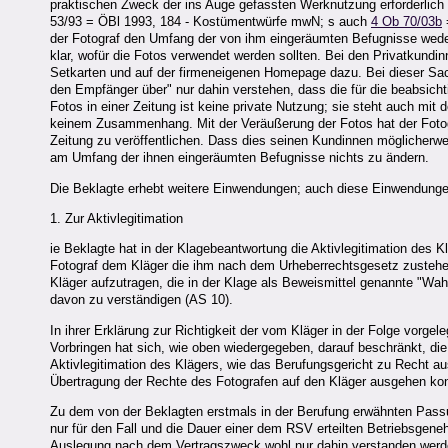
praktischen Zweck der ins Auge gefassten Werknutzung erforderlich 
53/93 = ÖBl 1993, 184 - Kostümentwürfe mwN; s auch
4 Ob 70/03b
der Fotograf den Umfang der von ihm eingeräumten Befugnisse weder m
klar, wofür die Fotos verwendet werden sollten. Bei den Privatkundi
Setkarten und auf der firmeneigenen Homepage dazu. Bei dieser Sa
den Empfänger über" nur dahin verstehen, dass die für die beabsich
Fotos in einer Zeitung ist keine private Nutzung; sie steht auch mi
keinem Zusammenhang. Mit der Veräußerung der Fotos hat der Fotogr
Zeitung zu veröffentlichen. Dass dies seinen Kundinnen möglicherwe
am Umfang der ihnen eingeräumten Befugnisse nichts zu ändern.
Die Beklagte erhebt weitere Einwendungen; auch diese Einwendungen
1. Zur Aktivlegitimation
ie Beklagte hat in der Klagebeantwortung die Aktivlegitimation des Klä
Fotograf dem Kläger die ihm nach dem Urheberrechtsgesetz zusteh
Kläger aufzutragen, die in der Klage als Beweismittel genannte "Wa
davon zu verständigen (AS 10).
In ihrer Erklärung zur Richtigkeit der vom Kläger in der Folge vorge
Vorbringen hat sich, wie oben wiedergegeben, darauf beschränkt, di
Aktivlegitimation des Klägers, wie das Berufungsgericht zu Recht aus
Übertragung der Rechte des Fotografen auf den Kläger ausgehen ko
Zu dem von der Beklagten erstmals in der Berufung erwähnten Pass
nur für den Fall und die Dauer einer dem RSV erteilten Betriebsgene
Auslegung nach dem Vertragszweck wohl nur dahin verstanden werden 