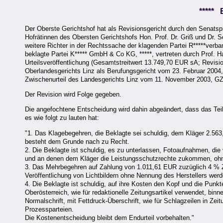
*****
Der Oberste Gerichtshof hat als Revisionsgericht durch den Senatsp
Hofrätinnen des Obersten Gerichtshofs Hon. Prof. Dr. Griß und Dr. S
weitere Richter in der Rechtssache der klagenden Partei R*****verban
beklagte Partei K***** GmbH & Co KG, *****, vertreten durch Prof. H
Urteilsveröffentlichung (Gesamtstreitwert 13.749,70 EUR sA; Revisi
Oberlandesgerichts Linz als Berufungsgericht vom 23. Februar 2004,
Zwischenurteil des Landesgerichts Linz vom 11. November 2003, GZ 1
Der Revision wird Folge gegeben.
Die angefochtene Entscheidung wird dahin abgeändert, dass das Teil
es wie folgt zu lauten hat:
"1. Das Klagebegehren, die Beklagte sei schuldig, dem Kläger 2.56
besteht dem Grunde nach zu Recht.
2. Die Beklagte ist schuldig, es zu unterlassen, Fotoaufnahmen, die
und an denen dem Kläger die Leistungsschutzrechte zukommen, ohne
3. Das Mehrbegehren auf Zahlung von 1.011,61 EUR zuzüglich 4 % Z
Veröffentlichung von Lichtbildern ohne Nennung des Herstellers wer
4. Die Beklagte ist schuldig, auf ihre Kosten den Kopf und die Punkt
Oberösterreich, wie für redaktionelle Zeitungsartikel verwendet, binn
Normalschrift, mit Fettdruck-Überschrift, wie für Schlagzeilen in Z
Prozessparteien.
Die Kostenentscheidung bleibt dem Endurteil vorbehalten."