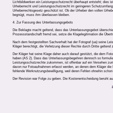
Lichtbildwerken ein Leistungsschutzrecht überhaupt entsteht; dies i
Urheberrecht und Leistungsschutzrecht im geringeren Schutzumfang
Urheberrechtsgesetz geschützt ist. Ob der Urheber den vollen Urhe
begnügt, muss ihm überlassen bleiben.
4. Zur Fassung des Unterlassungsgebots
Die Beklagte macht geltend, dass das Unterlassungsgebot überschieß
Prozessstandschaft fremd sei, setze die Klagelegitimation die Über
Nach dem festgestellten Sachverhalt hat der Fotograf (ua) seine Lei
Kläger berechtigt, die Verletzung dieser Rechte durch Dritte geltend
Der Kläger hat seine Klage daher auch darauf gestützt, die dem Fo
haben (AS 2). Dass das Unterlassungsbegehren dennoch so formuliert
Leistungsschutzrechte zukommen, ist offenbar auf ein Versehen zurü
davon nur Fotoaufnahmen erfasst werden, an denen dem Kläger die L
fehlende Werknutzungsbewilligung, weil deren Fehlen ohnehin schon
Der Revision war Folge zu geben. Die Kostenentscheidung beruht a