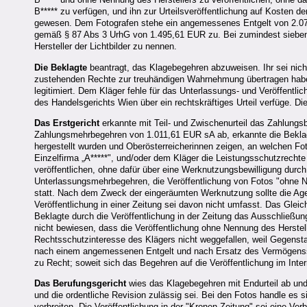
B***** zu verfügen, und ihn zur Urteilsveröffentlichung auf Kosten de
gewesen. Dem Fotografen stehe ein angemessenes Entgelt von 2.07
gemäß § 87 Abs 3 UrhG von 1.495,61 EUR zu. Bei zumindest sieben F
Hersteller der Lichtbilder zu nennen.
Die Beklagte
beantragt, das Klagebegehren abzuweisen. Ihr sei nic
zustehenden Rechte zur treuhändigen Wahrnehmung übertragen habe.
legitimiert. Dem Kläger fehle für das Unterlassungs- und Veröffentl
des Handelsgerichts Wien über ein rechtskräftiges Urteil verfüge. Di
Das Erstgericht
erkannte mit Teil- und Zwischenurteil das Zahlung
Zahlungsmehrbegehren von 1.011,61 EUR sA ab, erkannte die Beklagt
hergestellt wurden und Oberösterreicherinnen zeigen, an welchen Fot
Einzelfirma „A*****", und/oder dem Kläger die Leistungsschutzrech
veröffentlichen, ohne dafür über eine Werknutzungsbewilligung durch
Unterlassungsmehrbegehren, die Veröffentlichung von Fotos "ohne 
statt. Nach dem Zweck der eingeräumten Werknutzung sollte die Age
Veröffentlichung in einer Zeitung sei davon nicht umfasst. Das Glei
Beklagte durch die Veröffentlichung in der Zeitung das Ausschließ
nicht bewiesen, dass die Veröffentlichung ohne Nennung des Herstell
Rechtsschutzinteresse des Klägers nicht weggefallen, weil Gegenst
nach einem angemessenen Entgelt und nach Ersatz des Vermögenssc
zu Recht; soweit sich das Begehren auf die Veröffentlichung im Inte
Das Berufungsgericht
wies das Klagebegehren mit Endurteil ab un
und die ordentliche Revision zulässig sei. Bei den Fotos handle es
verbreiten. Die Veröffentlichung in der "Kronen Zeitung" sei eine Ve