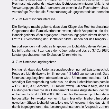
Rechtsschutzverbands notwendige Betriebsgenehmigung fehlt. Ist ei
Verwertungsgesellschaft, sondern um einen in der Rechtsform eines 
vernünftige Parteien die Einschränkung als gegenstandslos betracht
2. Zum Rechtsschutzinteresse
Die Beklagte macht geltend, dass dem Kläger das Rechtsschutzinteress
Gegenstand des Parallelverfahrens waren jedoch Ansprüche, die der 
Handelsgerichts Wien ergangene Unterlassungsgebot nimmt daher au
L***** zur Verbreitung der Lichtbilder bildet - neben der des Klägers
Im vorliegenden Fall geht es hingegen um Lichtbilder, deren Verbrei
Es trifft daher nicht zu, dass der Kläger aufgrund des zu 37 Cg 168
Leistungsschutzrechten Exekution führen könnte.
3. Zum Unterlassungsbegehren
Richtig ist, dass das Unterlassungsbegehren nur auf Leistungsschut
Fotos als Lichtbildwerke im Sinne des
§ 3 UrhG
zu werten sind. Dara
Unterlassungsbegehren abzuweisen wäre: Urheberrechtsschutz für L
ständiger Rechtsprechung nicht aus, so dass Lichtbildwerken paralle
= ÖBl 2003, 39 [Gamerith] - Eurobike mwN). Ob daraus folgt, dass 
Leistungsschutzrechte das Urheberrecht seines Angestellten, der das
einfaches Lichtbild, ÖBl 2003, 164, der das Konkurrenzproblem dah
hergestellten Filmwerken verneint), kann hier offen bleiben. Im vor
gewerbsmäßigen Lichtbildherstellers und Urheberrecht des das Licht
damit begnügen kann, das Leistungsschutzrecht in Anspruch zu nehm