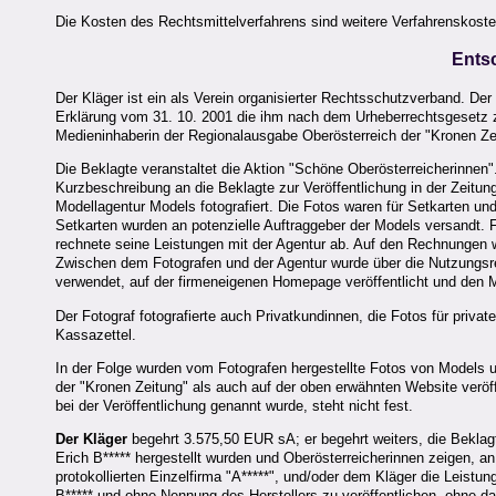
Die Kosten des Rechtsmittelverfahrens sind weitere Verfahrenskoste
Ents
Der Kläger ist ein als Verein organisierter Rechtsschutzverband. Der 
Erklärung vom 31. 10. 2001 die ihm nach dem Urheberrechtsgesetz 
Medieninhaberin der Regionalausgabe Oberösterreich der "Kronen Ze
Die Beklagte veranstaltet die Aktion "Schöne Oberösterreicherinnen"
Kurzbeschreibung an die Beklagte zur Veröffentlichung in der Zeitung
Modellagentur Models fotografiert. Die Fotos waren für Setkarten un
Setkarten wurden an potenzielle Auftraggeber der Models versandt. F
rechnete seine Leistungen mit der Agentur ab. Auf den Rechnungen
Zwischen dem Fotografen und der Agentur wurde über die Nutzungsrec
verwendet, auf der firmeneigenen Homepage veröffentlicht und den Mo
Der Fotograf fotografierte auch Privatkundinnen, die Fotos für priva
Kassazettel.
In der Folge wurden vom Fotografen hergestellte Fotos von Models 
der "Kronen Zeitung" als auch auf der oben erwähnten Website veröff
bei der Veröffentlichung genannt wurde, steht nicht fest.
Der Kläger
begehrt 3.575,50 EUR sA; er begehrt weiters, die Beklag
Erich B***** hergestellt wurden und Oberösterreicherinnen zeigen, 
protokollierten Einzelfirma "A*****", und/oder dem Kläger die Lei
B***** und ohne Nennung des Herstellers zu veröffentlichen, ohne d