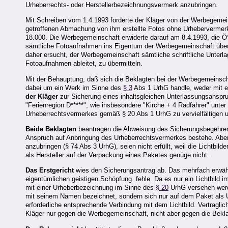
Urheberrechts- oder Herstellerbezeichnungsvermerk anzubringen.
Mit Schreiben vom 1.4.1993 forderte der Kläger von der Werbegemein
getroffenen Abmachung von ihm erstellte Fotos ohne Urhebervermer
18.000. Die Werbegemeinschaft erwiderte darauf am 8.4.1993, die Ö**
sämtliche Fotoaufnahmen ins Eigentum der Werbegemeinschaft übergi
daher ersucht, der Werbegemeinschaft sämtliche schriftliche Unter
Fotoaufnahmen ableitet, zu übermitteln.
Mit der Behauptung, daß sich die Beklagten bei der Werbegemeinschaf
dabei um ein Werk im Sinne des
§ 3
Abs 1 UrhG handle, weder mit e
der Kläger
zur Sicherung eines inhaltsgleichen Unterlassungsanspruc
"Ferienregion D*****", wie insbesondere "Kirche + 4 Radfahrer" un
Urheberrechtsvermerkes gemäß § 20 Abs 1 UrhG zu vervielfältigen u
Beide Beklagten
beantragen die Abweisung des Sicherungsbegehrens.
Anspruch auf Anbringung des Urheberrechtsvermerkes bestehe. Aber 
anzubringen (§ 74 Abs 3 UrhG), seien nicht erfüllt, weil die Lichtb
als Hersteller auf der Verpackung eines Paketes genüge nicht.
Das Erstgericht
wies den Sicherungsantrag ab. Das mehrfach erwähnte
eigentümlichen geistigen Schöpfung fehle. Da es nur ein Lichtbild 
mit einer Urheberbezeichnung im Sinne des
§ 20
UrhG versehen werde
mit seinem Namen bezeichnet, sondern sich nur auf dem Paket als Urh
erforderliche entsprechende Verbindung mit dem Lichtbild. Vertragli
Kläger nur gegen die Werbegemeinschaft, nicht aber gegen die Bekl