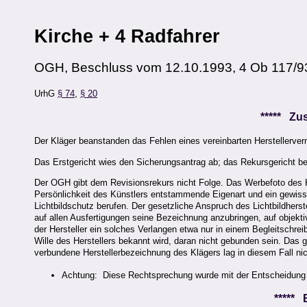
Kirche + 4 Radfahrer
OGH, Beschluss vom 12.10.1993, 4 Ob 117/9
UrhG
§ 74
,
§ 20
***** Z
Der Kläger beanstanden das Fehlen eines vereinbarten Herstellerv
Das Erstgericht wies den Sicherungsantrag ab; das Rekursgericht be
Der OGH gibt dem Revisionsrekurs nicht Folge. Das Werbefoto des Kläg
Persönlichkeit des Künstlers entstammende Eigenart und ein gewisses
Lichtbildschutz berufen. Der gesetzliche Anspruch des Lichtbildhers
auf allen Ausfertigungen seine Bezeichnung anzubringen, auf objekti
der Hersteller ein solches Verlangen etwa nur in einem Begleitschrei
Wille des Herstellers bekannt wird, daran nicht gebunden sein. Das gl
verbundene Herstellerbezeichnung des Klägers lag in diesem Fall nic
Achtung: Diese Rechtsprechung wurde mit der Entscheidun
*****