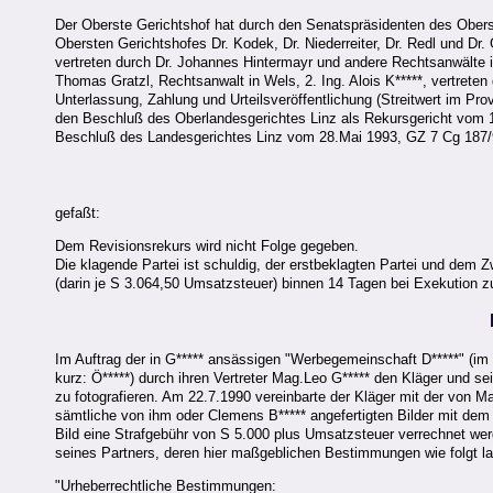
Der Oberste Gerichtshof hat durch den Senatspräsidenten des Oberst
Obersten Gerichtshofes Dr. Kodek, Dr. Niederreiter, Dr. Redl und Dr.
vertreten durch Dr. Johannes Hintermayr und andere Rechtsanwälte in
Thomas Gratzl, Rechtsanwalt in Wels, 2. Ing. Alois K*****, vertreten
Unterlassung, Zahlung und Urteilsveröffentlichung (Streitwert im Pro
den Beschluß des Oberlandesgerichtes Linz als Rekursgericht vom 1
Beschluß des Landesgerichtes Linz vom 28.Mai 1993, GZ 7 Cg 187/93-
gefaßt:
Dem Revisionsrekurs wird nicht Folge gegeben.
Die klagende Partei ist schuldig, der erstbeklagten Partei und dem
(darin je S 3.064,50 Umsatzsteuer) binnen 14 Tagen bei Exekution z
Im Auftrag der in G***** ansässigen "Werbegemeinschaft D*****" (im
kurz: Ö*****) durch ihren Vertreter Mag.Leo G***** den Kläger und se
zu fotografieren. Am 22.7.1990 vereinbarte der Kläger mit der von M
sämtliche von ihm oder Clemens B***** angefertigten Bilder mit de
Bild eine Strafgebühr von S 5.000 plus Umsatzsteuer verrechnet we
seines Partners, deren hier maßgeblichen Bestimmungen wie folgt la
"Urheberrechtliche Bestimmungen: