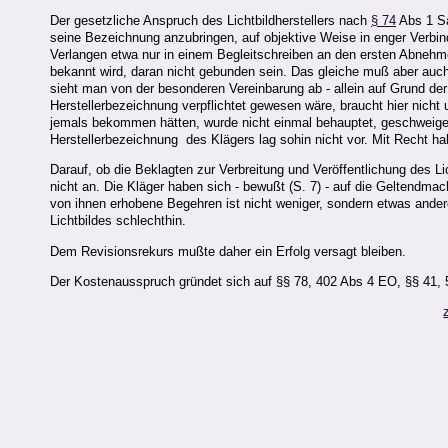
Der gesetzliche Anspruch des Lichtbildherstellers nach
§ 74
Abs 1 Sa
seine Bezeichnung anzubringen, auf objektive Weise in enger Verbind
Verlangen etwa nur in einem Begleitschreiben an den ersten Abnehmer,
bekannt wird, daran nicht gebunden sein. Das gleiche muß aber auch
sieht man von der besonderen Vereinbarung ab - allein auf Grund de
Herstellerbezeichnung verpflichtet gewesen wäre, braucht hier nich
jemals bekommen hätten, wurde nicht einmal behauptet, geschweige
Herstellerbezeichnung des Klägers lag sohin nicht vor. Mit Recht 
Darauf, ob die Beklagten zur Verbreitung und Veröffentlichung des 
nicht an. Die Kläger haben sich - bewußt (S. 7) - auf die Geltendm
von ihnen erhobene Begehren ist nicht weniger, sondern etwas ander
Lichtbildes schlechthin.
Dem Revisionsrekurs mußte daher ein Erfolg versagt bleiben.
Der Kostenausspruch gründet sich auf §§ 78, 402 Abs 4 EO, §§ 41,