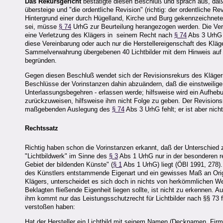
Das Rekursgericht
bestätigte diesen Beschluß und sprach aus, daß
übersteige und "die ordentliche Revision" (richtig: der ordentliche 
Hintergrund einer durch Hügelland, Kirche und Burg gekennzeichnet
sei, müsse
§ 74
UrhG zur Beurteilung herangezogen werden. Die Ver
eine Verletzung des Klägers in seinem Recht nach
§ 74
Abs 3 UrhG a
diese Vereinbarung oder auch nur die Herstellereigenschaft des Klä
Sammelverwahrung übergebenen 40 Lichtbilder mit dem Hinweis auf 
begründen.
Gegen diesen Beschluß wendet sich der Revisionsrekurs des Klägers 
Beschlüsse der Vorinstanzen dahin abzuändern, daß die einstweilige 
Unterlassungsbegehren - erlassen werde; hilfsweise wird ein Aufhebu
zurückzuweisen, hilfsweise ihm nicht Folge zu geben. Der Revisionsr
maßgebenden Auslegung des
§ 74
Abs 3 UrhG fehlt; er ist aber nicht
Rechtssatz
Richtig haben schon die Vorinstanzen erkannt, daß der Unterschied
"Lichtbildwerk" im Sinne des
§ 3
Abs 1 UrhG nur in der besonderen re
Gebiet der bildenden Künste" (
§ 1
Abs 1 UrhG) liegt (ÖBl 1991, 278).
des Künstlers entstammende Eigenart und ein gewisses Maß an Origin
Klägers, unterscheidet es sich doch in nichts von herkömmlichen 
Beklagten fließende Eigenheit liegen sollte, ist nicht zu erkennen. 
ihm kommt nur das Leistungsschutzrecht für Lichtbilder nach §§ 73 f
verstoßen haben:
Hat der Hersteller ein Lichtbild mit seinem Namen (Decknamen, Firma