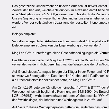
Das gesetzliche Urheberrecht an unseren Arbeiten ist unverzichtbar.
Zweifel darüber läßt, welche Abbildungen im einzelnen damit bezeic
eine Strafgebühr von öS 5.000,-- verrechnet. Das durch die Zahlun
Unsere Signierung ist wesentlicher Bestandteil unserer urheberrech
werden. Vor der vollständigen Bezahlung der gestellten Honorarnot
zu.
Belegexemplare:
Von allen ausgeführten Arbeiten sind uns zumindest 10 ungefaltete 
Belegexemplare zu Zwecken der Eigenwerbung zu verwenden."
Mag.Leo G***** unterfertigte diese Geschäftsbedingungen als Vertret
Der Kläger vereinbarte mit Mag.Leo G*****, daß die Bilder für den
verwendet werden. Nicht vereinbart war die Weitergabe der Dias/Foto
Auf Grund dieses Auftrages fertigte der Kläger in der Folge rund 40
schwarz-weiß fotografierte. Das Lichtbild "Kirche und 4 Radfahrer"
als Urheber/Hersteller bezeichnet hatte, an Mag.Leo G*****.
Am 27.7.1990 legte die Künstlergemeinschaft "B***** & B*****" der
Werbegemeinschaft beglich die Rechnung am 14.8.1990. Die Erstbek
LGBl 1989/81) - wirbt österreichweit mit dem Werbeprospekt "W*****" 
der Zweitbeklagte, der Inhaber einer Werbeagentur in A*****, auf.
Auf Seite 2 dieses Werbeprospektes hatten die Beklagten das vom Klä