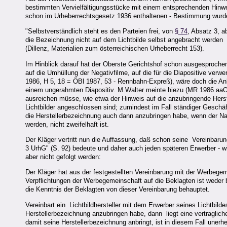
bestimmten Vervielfältigungsstücke mit einem entsprechenden Hinwei
schon im Urheberrechtsgesetz 1936 enthaltenen - Bestimmung wurde
"Selbstverständlich steht es den Parteien frei, von
§ 74
, Absatz 3, a
die Bezeichnung nicht auf dem Lichtbilde selbst angebracht werden
(Dillenz, Materialien zum österreichischen Urheberrecht 153).
Im Hinblick darauf hat der Oberste Gerichtshof schon ausgesproch
auf die Umhüllung der Negativfilme, auf die für die Diapositive ver
1986, H 5, 18 = ÖBl 1987, 53 - Rennbahn-Expreß), wäre doch die A
einem ungerahmten Diapositiv. M.Walter meinte hiezu (MR 1986 aaO 
ausreichen müsse, wie etwa der Hinweis auf die anzubringende Herst
Lichtbilder angeschlossen sind; zumindest im Fall ständiger Gesc
die Herstellerbezeichnung auch dann anzubringen habe, wenn der 
werden, nicht zweifelhaft ist.
Der Kläger vertritt nun die Auffassung, daß schon seine Vereinbaru
3 UrhG" (S. 92) bedeute und daher auch jeden späteren Erwerber - w
aber nicht gefolgt werden:
Der Kläger hat aus der festgestellten Vereinbarung mit der Werbege
Verpflichtungen der Werbegemeinschaft auf die Beklagten ist weder b
die Kenntnis der Beklagten von dieser Vereinbarung behauptet.
Vereinbart ein Lichtbildhersteller mit dem Erwerber seines Lichtbildes
Herstellerbezeichnung anzubringen habe, dann liegt eine vertragliche
damit seine Herstellerbezeichnung anbringt, ist in diesem Fall unerhe