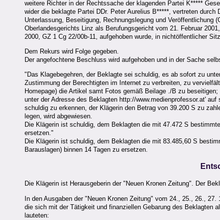
weitere Richter in der Rechtssache der klagenden Partei K***** Ges
wider die beklagte Partei DDr. Peter Aurelius B*****, vertreten durch
Unterlassung, Beseitigung, Rechnungslegung und Veröffentlichung (
Oberlandesgerichts Linz als Berufungsgericht vom 21. Februar 2001
2000, GZ 1 Cg 22/00b-11, aufgehoben wurde, in nichtöffentlicher Si
Dem Rekurs wird Folge gegeben.
Der angefochtene Beschluss wird aufgehoben und in der Sache selbst
"Das Klagebegehren, der Beklagte sei schuldig, es ab sofort zu unte
Zustimmung der Berechtigten im Internet zu verbreiten, zu vervielfält
Homepage) die Artikel samt Fotos gemäß Beilage ./B zu beseitigen; d
unter der Adresse des Beklagten http://www.medienprofessor.at' auf 
schuldig zu erkennen, der Klägerin den Betrag von 39.200 S zu zah
legen, wird abgewiesen.
Die Klägerin ist schuldig, dem Beklagten die mit 47.472 S bestimmt
ersetzen."
Die Klägerin ist schuldig, dem Beklagten die mit 83.485,60 S besti
Barauslagen) binnen 14 Tagen zu ersetzen.
Ents
Die Klägerin ist Herausgeberin der "Neuen Kronen Zeitung". Der Bek
In den Ausgaben der "Neuen Kronen Zeitung" vom 24., 25., 26., 27. 10., 
die sich mit der Tätigkeit und finanziellen Gebarung des Beklagten 
lauteten: