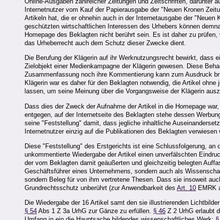
Online-Ausgaben zahlreicher Zeitungen und Zeitschriften, darunter 
Internetnutzer vom Kauf der Papierausgabe der "Neuen Kronen Zeit
Artikeln hat, die er ohnehin auch in der Internetausgabe der "Neuen 
geschützten wirtschaftlichen Interessen des Urhebers können demnac
Homepage des Beklagten nicht berührt sein. Es ist daher zu prüfen
das Urheberrecht auch dem Schutz dieser Zwecke dient.
Die Berufung der Klägerin auf ihr Werknutzungsrecht bewirkt, dass e
Zielobjekt einer Medienkampagne der Klägerin gewesen. Diese Behaup
Zusammenfassung noch ihre Kommentierung kann zum Ausdruck bring
Klägerin war es daher für den Beklagten notwendig, die Artikel ohn
lassen, um seine Meinung über die Vorgangsweise der Klägerin aus
Dass dies der Zweck der Aufnahme der Artikel in die Homepage war, i
entgegen, auf der Internetseite des Beklagten stehe dessen Werbung
seine "Feststellung" damit, dass jegliche inhaltliche Auseinandersetzu
Internetnutzer einzig auf die Publikationen des Beklagten verwiesen
Diese "Feststellung" des Erstgerichts ist eine Schlussfolgerung, an d
unkommentierte Wiedergabe der Artikel einen unverfälschten Eindruck
der vom Beklagten damit geäußerten und gleichzeitig belegten Auffas
Geschäftsführer eines Unternehmens, sondern auch als Wissenschaftl
sondern Beleg für von ihm vertretene Thesen. Dass sie insoweit auch
Grundrechtsschutz unberührt (zur Anwendbarkeit des
Art. 10
EMRK au
Die Wiedergabe der 16 Artikel samt den sie illustrierenden Lichtbi
§ 54
Abs 1 Z 3a UrhG zur Gänze zu erfüllen.
§ 46
Z 2 UrhG erlaubt d
Umfang in ein die Hauptsache bildendes wissenschaftliches Werk;
§