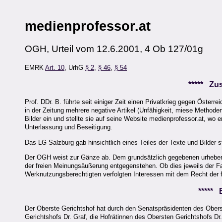
medienprofessor.at
OGH, Urteil vom 12.6.2001, 4 Ob 127/01g
EMRK
Art. 10
, UrhG
§ 2
,
§ 46
,
§ 54
***** Z
Prof. DDr. B. führte seit einiger Zeit einen Privatkrieg gegen Öste
in der Zeitung mehrere negative Artikel (Unfähigkeit, miese Methode
Bilder ein und stellte sie auf seine Website medienprofessor.at, wo e
Unterlassung und Beseitigung.
Das LG Salzburg gab hinsichtlich eines Teiles der Texte und Bilder s
Der OGH weist zur Gänze ab. Dem grundsätzlich gegebenen urheber
der freien Meinungsäußerung entgegenstehen. Ob dies jeweils der Fa
Werknutzungsberechtigten verfolgten Interessen mit dem Recht der 
*****
Der Oberste Gerichtshof hat durch den Senatspräsidenten des Obers
Gerichtshofs Dr. Graf, die Hofrätinnen des Obersten Gerichtshofs Dr