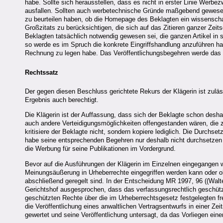
habe. Sollte sich herausstellen, dass es nicht in erster Linie We
ausfallen. Sollten auch werbetechnische Gründe maßgebend gewesen
zu beurteilen haben, ob die Homepage des Beklagten ein wissenschaf
Großzitats zu berücksichtigen, die sich auf das Zitieren ganzer Zeits
Beklagten tatsächlich notwendig gewesen sei, die ganzen Artikel in
so werde es im Spruch die konkrete Eingriffshandlung anzuführen h
Rechnung zu legen habe. Das Veröffentlichungsbegehren werde das E
Rechtssatz
Der gegen diesen Beschluss gerichtete Rekurs der Klägerin ist zuläs
Ergebnis auch berechtigt.
Die Klägerin ist der Auffassung, dass sich der Beklagte schon desh
auch andere Verteidigungsmöglichkeiten offengestanden wären, die z
kritisiere der Beklagte nicht, sondern kopiere lediglich. Die Durchs
habe seine entsprechenden Begehren nur deshalb nicht durchsetzen k
die Werbung für seine Publikationen im Vordergrund.
Bevor auf die Ausführungen der Klägerin im Einzelnen eingegangen wi
Meinungsäußerung in Urheberrechte eingegriffen werden kann oder o
abschließend geregelt sind. In der Entscheidung MR 1997, 96 ((Walt
Gerichtshof ausgesprochen, dass das verfassungsrechtlich geschützt
geschützten Rechte über die im Urheberrechtsgesetz festgelegten fr
die Veröffentlichung eines anwaltlichen Vertragsentwurfs in einer Ze
gewertet und seine Veröffentlichung untersagt, da das Vorliegen ei