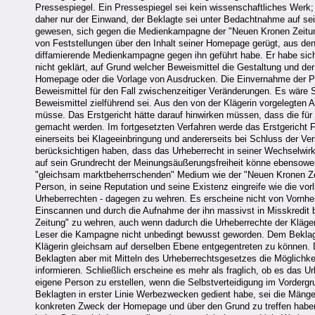
Pressespiegel. Ein Pressespiegel sei kein wissenschaftliches Werk; 
daher nur der Einwand, der Beklagte sei unter Bedachtnahme auf sei
gewesen, sich gegen die Medienkampagne der "Neuen Kronen Zeitu
von Feststellungen über den Inhalt seiner Homepage gerügt, aus de
diffamierende Medienkampagne gegen ihn geführt habe. Er habe sich 
nicht geklärt, auf Grund welcher Beweismittel die Gestaltung und d
Homepage oder die Vorlage von Ausdrucken. Die Einvernahme der Par
Beweismittel für den Fall zwischenzeitiger Veränderungen. Es wäre 
Beweismittel zielführend sei. Aus den von der Klägerin vorgelegten 
müsse. Das Erstgericht hätte darauf hinwirken müssen, dass die fü
gemacht werden. Im fortgesetzten Verfahren werde das Erstgericht 
einerseits bei Klageeinbringung und andererseits bei Schluss der Ver
berücksichtigen haben, dass das Urheberrecht in seiner Wechselwi
auf sein Grundrecht der Meinungsäußerungsfreiheit könne ebensowen
"gleichsam marktbeherrschenden" Medium wie der "Neuen Kronen Zei
Person, in seine Reputation und seine Existenz eingreife wie die vor
Urheberrechten - dagegen zu wehren. Es erscheine nicht von Vornhe
Einscannen und durch die Aufnahme der ihn massivst in Misskredit
Zeitung" zu wehren, auch wenn dadurch die Urheberrechte der Kläger
Leser die Kampagne nicht unbedingt bewusst geworden. Dem Beklagte
Klägerin gleichsam auf derselben Ebene entgegentreten zu können. D
Beklagten aber mit Mitteln des Urheberrechtsgesetzes die Möglichke
informieren. Schließlich erscheine es mehr als fraglich, ob es das Ur
eigene Person zu erstellen, wenn die Selbstverteidigung im Vorder
Beklagten in erster Linie Werbezwecken gedient habe, sei die Mänge
konkreten Zweck der Homepage und über den Grund zu treffen haben