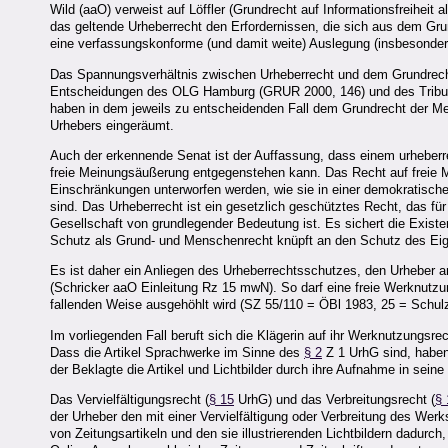
Wild (aaO) verweist auf Löffler (Grundrecht auf Informationsfreiheit
das geltende Urheberrecht den Erfordernissen, die sich aus dem Grund
eine verfassungskonforme (und damit weite) Auslegung (insbesondere
Das Spannungsverhältnis zwischen Urheberrecht und dem Grundrecht 
Entscheidungen des OLG Hamburg (GRUR 2000, 146) und des Tribunal
haben in dem jeweils zu entscheidenden Fall dem Grundrecht der Mei
Urhebers eingeräumt.
Auch der erkennende Senat ist der Auffassung, dass einem urheber
freie Meinungsäußerung entgegenstehen kann. Das Recht auf frei
Einschränkungen unterworfen werden, wie sie in einer demokratische
sind. Das Urheberrecht ist ein gesetzlich geschütztes Recht, das für
Gesellschaft von grundlegender Bedeutung ist. Es sichert die Existen
Schutz als Grund- und Menschenrecht knüpft an den Schutz des Eige
Es ist daher ein Anliegen des Urheberrechtsschutzes, den Urheber a
(Schricker aaO Einleitung Rz 15 mwN). So darf eine freie Werknutzun
fallenden Weise ausgehöhlt wird (SZ 55/110 = ÖBl 1983, 25 = Schul
Im vorliegenden Fall beruft sich die Klägerin auf ihr Werknutzungsrec
Dass die Artikel Sprachwerke im Sinne des
§ 2
Z 1 UrhG sind, haben 
der Beklagte die Artikel und Lichtbilder durch ihre Aufnahme in seine
Das Vervielfältigungsrecht (
§ 15
UrhG) und das Verbreitungsrecht (
§ 
der Urheber den mit einer Vervielfältigung oder Verbreitung des Werk
von Zeitungsartikeln und den sie illustrierenden Lichtbildern dadurch, 