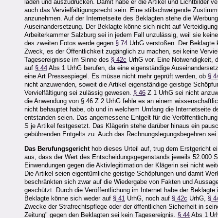
laden und auszudrucken. Damit habe er die Artikel und Lichtbilder ver
auch das Vervielfältigungsrecht sein. Eine stillschweigende Zustimmu
anzunehmen. Auf der Internetseite des Beklagten stehe die Werbung f
Auseinandersetzung. Der Beklagte könne sich nicht auf Verteidigungs
Arbeiterkammer Salzburg sei in jedem Fall unzulässig, weil sie kein
des zweiten Fotos werde gegen
§ 74
UrhG verstoßen. Der Beklagte 
Zweck, es der Öffentlichkeit zugänglich zu machen, sei keine Vervie
Tagesereignisse im Sinne des
§ 42c
UrhG vor. Eine Notwendigkeit, di
auf
§ 44
Abs 1 UrhG berufen, da eine eigenständige Auseinandersetzu
eine Art Pressespiegel. Es müsse nicht mehr geprüft werden, ob
§ 4
nicht anzuwenden, soweit die Artikel eigenständige geistige Schöpfu
Vervielfältigung sei zulässig gewesen.
§ 46
Z 1 UrhG sei nicht anzuw
die Anwendung von § 46 Z 2 UrhG fehle es an einem wissenschaftliche
nicht behauptet habe, ob und in welchem Umfang die Internetseite d
entstanden seien. Das angemessene Entgelt für die Veröffentlichung d
S je Artikel festgesetzt. Das Klägerin stehe darüber hinaus ein pau
gebührenden Entgelts zu. Auch das Rechnungslegungsbegehren sei b
Das Berufungsgericht
hob dieses Urteil auf, trug dem Erstgericht 
aus, dass der Wert des Entscheidungsgegenstands jeweils 52.000 S 
Einwendungen gegen die Aktivlegitimation der Klägerin sei nicht wei
Die Artikel seien eigentümliche geistige Schöpfungen und damit Wer
beschränkten sich zwar auf die Wiedergabe von Fakten und Aussagen 
geschützt. Durch die Veröffentlichung im Internet habe der Beklagte i
Beklagte könne sich weder auf
§ 41
UrhG, noch auf
§ 42c
UrhG,
§ 4
Zwecke der Strafrechtspflege oder der öffentlichen Sicherheit in
Zeitung" gegen den Beklagten sei kein Tagesereignis.
§ 44
Abs 1 Urh