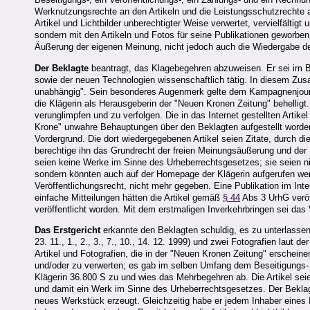
Werknutzungsrechte an den Artikeln und die Leistungsschutzrechte an
Artikel und Lichtbilder unberechtigter Weise verwertet, vervielfältig
sondern mit den Artikeln und Fotos für seine Publikationen geworben
Äußerung der eigenen Meinung, nicht jedoch auch die Wiedergabe d
Der Beklagte
beantragt, das Klagebegehren abzuweisen. Er sei im B
sowie der neuen Technologien wissenschaftlich tätig. In diesem Zu
unabhängig". Sein besonderes Augenmerk gelte dem Kampagnenjourna
die Klägerin als Herausgeberin der "Neuen Kronen Zeitung" behellig
verunglimpfen und zu verfolgen. Die in das Internet gestellten Artike
Krone" unwahre Behauptungen über den Beklagten aufgestellt worde
Vordergrund. Die dort wiedergegebenen Artikel seien Zitate, durch 
berechtige ihn das Grundrecht der freien Meinungsäußerung und der 
seien keine Werke im Sinne des Urheberrechtsgesetzes; sie seien nic
sondern könnten auch auf der Homepage der Klägerin aufgerufen wer
Veröffentlichungsrecht, nicht mehr gegeben. Eine Publikation im Inte
einfache Mitteilungen hätten die Artikel gemäß
§ 44
Abs 3 UrhG veröff
veröffentlicht worden. Mit dem erstmaligen Inverkehrbringen sei das
Das Erstgericht
erkannte den Beklagten schuldig, es zu unterlassen, 
23. 11., 1., 2., 3., 7., 10., 14. 12. 1999) und zwei Fotografien laut 
Artikel und Fotografien, die in der "Neuen Kronen Zeitung" erscheine
und/oder zu verwerten; es gab im selben Umfang dem Beseitigungs- u
Klägerin 36.800 S zu und wies das Mehrbegehren ab. Die Artikel seien
und damit ein Werk im Sinne des Urheberrechtsgesetzes. Der Beklagte 
neues Werkstück erzeugt. Gleichzeitig habe er jedem Inhaber eines I