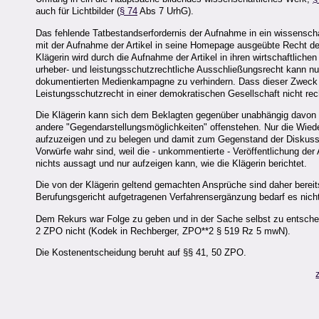
auch für Lichtbilder (
§ 74
Abs 7 UrhG).
Das fehlende Tatbestandserfordernis der Aufnahme in ein wissenscha
mit der Aufnahme der Artikel in seine Homepage ausgeübte Recht der 
Klägerin wird durch die Aufnahme der Artikel in ihren wirtschaftliche
urheber- und leistungsschutzrechtliche Ausschließungsrecht kann nur
dokumentierten Medienkampagne zu verhindern. Dass dieser Zweck e
Leistungsschutzrecht in einer demokratischen Gesellschaft nicht rec
Die Klägerin kann sich dem Beklagten gegenüber unabhängig davon n
andere "Gegendarstellungsmöglichkeiten" offenstehen. Nur die Wieder
aufzuzeigen und zu belegen und damit zum Gegenstand der Diskussi
Vorwürfe wahr sind, weil die - unkommentierte - Veröffentlichung de
nichts aussagt und nur aufzeigen kann, wie die Klägerin berichtet.
Die von der Klägerin geltend gemachten Ansprüche sind daher bereits
Berufungsgericht aufgetragenen Verfahrensergänzung bedarf es nicht
Dem Rekurs war Folge zu geben und in der Sache selbst zu entscheid
2 ZPO nicht (Kodek in Rechberger, ZPO**2 § 519 Rz 5 mwN).
Die Kostenentscheidung beruht auf §§ 41, 50 ZPO.