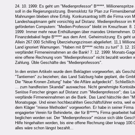
24. 10. 1999: Es geht um "Medienprofessor" B*****. Millionenspritze 
soll in die Regierungssitzung. Bremsklotz für Plan zur Firmenüber
Mahnungen blieben ohne Erfolg. Konkursantrag trifft die Firma von 
Landeshauptmann geht vorsichtig auf Distanz. Medienprofessor im Kr
geförderten Computern: "Medien-Professor" bleibt im Kreuzfeuer. 8. 
1999: Immer mehr neue Enthüllungen über marodes Unternehmen. Dic
Finanzdebakel fegte B***** aus dem Amt. Geheimsitzung: Es geht um 
Allein 267.000 Schilling Überziehungszinsen abgeliefert. 11,1 Milli
Land ignoriert Warnungen. "Haben mit B***** nichts zu tun!" 3. 12. 
verpfändet Firmeneinnahmen an die Bank! 7. 12. 1999: Monats-Gage e
eine offene Rechnung vom "Medienprofessor" nicht bezahlt worden war
Zahlung. Üble Geschäfte des "Medienprofessors".
In den ersten Artikeln wurde dem Beklagten vorgeworfen, als Gesch
"Tantiemen" zu beziehen; das Land Salzburg habe geplant, die Gmb
Die "Neue Kronen Zeitung" habe "die Affäre aufgedeckt". Schließlich
... zum handfesten Skandal" auswachse. Nicht genehmigte Kontoüber
Seriöse Forscher gingen auf Distanz zum "Medienprofessor"; das L
verpfände Firmeneinnahmen an die Bank. Das Land hätschle den "Med
Monatsgage. Und einen hochbezahlten Geschäftsführer extra, weil er
dem Kläger "miese Methoden" vorgeworfen. Er habe in seiner Firma 
engagierter Verein für Behinderte, der für B*****s Firma gearbeitet
beglichen worden sei. Der "Medienprofessor" müsse sich üble Geschä
Hilfe hingehalten worden, bis eine offene Rechnung über knapp 100.
alles wäre schon längst bezahlt...