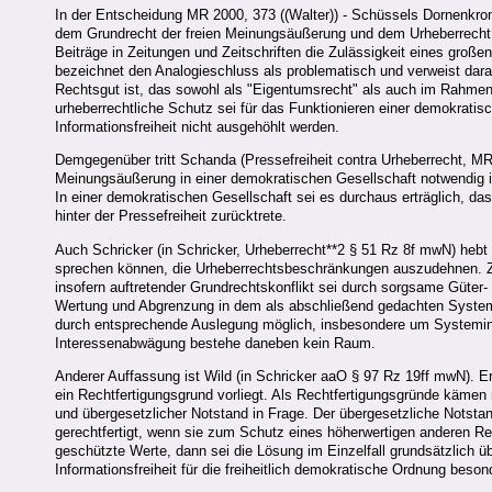
In der Entscheidung MR 2000, 373 ((Walter)) - Schüssels Dornenkro
dem Grundrecht der freien Meinungsäußerung und dem Urheberrecht
Beiträge in Zeitungen und Zeitschriften die Zulässigkeit eines groß
bezeichnet den Analogieschluss als problematisch und verweist dara
Rechtsgut ist, das sowohl als "Eigentumsrecht" als auch im Rahmen
urheberrechtliche Schutz sei für das Funktionieren einer demokratis
Informationsfreiheit nicht ausgehöhlt werden.
Demgegenüber tritt Schanda (Pressefreiheit contra Urheberrecht, MR 1
Meinungsäußerung in einer demokratischen Gesellschaft notwendig ist
In einer demokratischen Gesellschaft sei es durchaus erträglich, da
hinter der Pressefreiheit zurücktrete.
Auch Schricker (in Schricker, Urheberrecht**2 § 51 Rz 8f mwN) hebt
sprechen können, die Urheberrechtsbeschränkungen auszudehnen. Zu
insofern auftretender Grundrechtskonflikt sei durch sorgsame Güte
Wertung und Abgrenzung in dem als abschließend gedachten System 
durch entsprechende Auslegung möglich, insbesondere um Systemink
Interessenabwägung bestehe daneben kein Raum.
Anderer Auffassung ist Wild (in Schricker aaO § 97 Rz 19ff mwN). Er
ein Rechtfertigungsgrund vorliegt. Als Rechtfertigungsgründe kämen
und übergesetzlicher Notstand in Frage. Der übergesetzliche Notsta
gerechtfertigt, wenn sie zum Schutz eines höherwertigen anderen Rec
geschützte Werte, dann sei die Lösung im Einzelfall grundsätzlich 
Informationsfreiheit für die freiheitlich demokratische Ordnung be