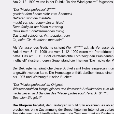
Am 2. 12. 1999 wurde in der Rubrik "In den Wind gereimt" folgendes
"Der 'Medienprofessor' B*****
gereicht dem Lande nicht zum Schmuck.
Betreten sind die Institute,
macht von sich reden dieser 'Gute'.
Denn fähig ist der Mann nur wenig,
dafür beim Schuldenmachen König.
Das Land schiebt es ihm trotzdem rein.
Ja, beim CV, da müsst' man sein!"
Als Verfasser des Gedichts scheint Wolf M***** auf; als Verfasser der
Artikel vom 5. 11. 1999 und vom 1. 12. 1999 waren mit Portraitfotos i
hatte. Das am 5. 11. 1999 veröffentlichte Foto zeigt den Präsident
inoffiziell" illustriert, deren Gegenstand die Themen "Die Tricks de
Der Beklagte hat sämtliche dieser Artikel samt Fotos eingescannt
angewählt werden kann. Die Homepage enthält darüber hinaus einen 
bis 1997 und Werbung für seine Bücher:
"Der 'Medienprofessor' im Original!
Wissenschaftlich Vergnügliches und literarisch Aufklärendes zum Med
nachzulesen in 3 Bänden des 'Medienprofessors' Peter A. B*****!
Bestellen Sie jetzt!"
Die Klägerin
begehrt, den Beklagten schuldig zu erkennen, es ab sof
erscheinen, ohne Zustimmung der Berechtigten im Internet zu verbreit
Beseitigungs-, ein Veröffentlichungs-, ein Zahlungs- und ein Rechnu