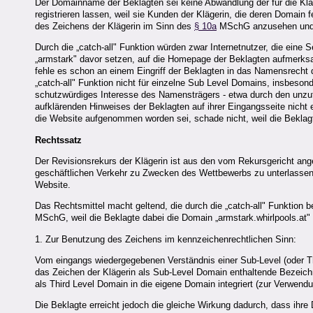
Der Domainname der Beklagten sei keine Abwandlung der für die Kläg
registrieren lassen, weil sie Kunden der Klägerin, die deren Domain f
des Zeichens der Klägerin im Sinn des
§ 10a
MSchG anzusehen und ve
Durch die „catch-all" Funktion würden zwar Internetnutzer, die ein
„armstark" davor setzen, auf die Homepage der Beklagten aufmerksam
fehle es schon an einem Eingriff der Beklagten in das Namensrecht
„catch-all" Funktion nicht für einzelne Sub Level Domains, insbesond
schutzwürdiges Interesse des Namensträgers - etwa durch den unzutr
aufklärenden Hinweises der Beklagten auf ihrer Eingangsseite nicht 
die Website aufgenommen worden sei, schade nicht, weil die Beklagte
Rechtssatz
Der Revisionsrekurs der Klägerin ist aus den vom Rekursgericht ange
geschäftlichen Verkehr zu Zwecken des Wettbewerbs zu unterlassen,
Website.
Das Rechtsmittel macht geltend, die durch die „catch-all" Funktion
MSchG, weil die Beklagte dabei die Domain „armstark.whirlpools.at"
1. Zur Benutzung des Zeichens im kennzeichenrechtlichen Sinn:
Vom eingangs wiedergegebenen Verständnis einer Sub-Level (oder Th
das Zeichen der Klägerin als Sub-Level Domain enthaltende Bezeichn
als Third Level Domain in die eigene Domain integriert (zur Verwe
Die Beklagte erreicht jedoch die gleiche Wirkung dadurch, dass ihre 