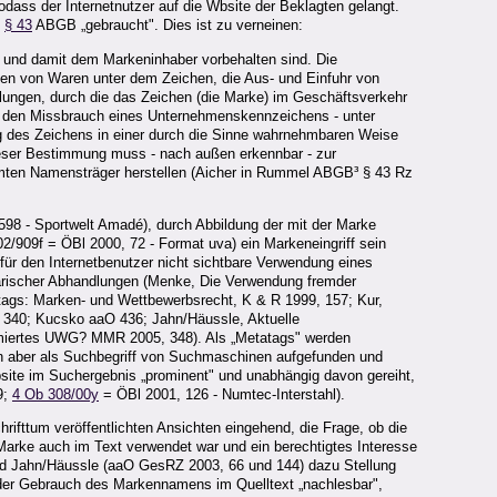
dass der Internetnutzer auf die Wbsite der Beklagten gelangt.
s
§ 43
ABGB „gebraucht". Dies ist zu verneinen:
und damit dem Markeninhaber vorbehalten sind. Die
en von Waren unter dem Zeichen, die Aus- und Einfuhr von
lungen, durch die das Zeichen (die Marke) im Geschäftsverkehr
 den Missbrauch eines Unternehmenskennzeichens - unter
 des Zeichens in einer durch die Sinne wahrnehmbaren Weise
ser Bestimmung muss - nach außen erkennbar - zur
ten Namensträger herstellen (Aicher in Rummel ABGB³ § 43 Rz
598 - Sportwelt Amadé), durch Abbildung der mit der Marke
02/909f = ÖBl 2000, 72 - Format uva) ein Markeneingriff sein
 für den Internetbenutzer nicht sichtbare Verwendung eines
arischer Abhandlungen (Menke, Die Verwendung fremder
ags: Marken- und Wettbewerbsrecht, K & R 1999, 157; Kur,
, 340; Kucsko aaO 436; Jahn/Häussle, Aktuelle
rmiertes UWG? MMR 2005, 348). Als „Metatags" werden
rden aber als Suchbegriff von Suchmaschinen aufgefunden und
ebsite im Suchergebnis „prominent" und unabhängig davon gereiht,
9;
4 Ob 308/00y
= ÖBl 2001, 126 - Numtec-Interstahl).
hrifttum veröffentlichten Ansichten eingehend, die Frage, ob die
Marke auch im Text verwendet war und ein berechtigtes Interesse
nd Jahn/Häussle (aaO GesRZ 2003, 66 und 144) dazu Stellung
er Gebrauch des Markennamens im Quelltext „nachlesbar",