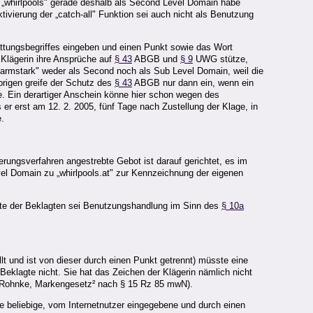
e „whirlpools" gerade deshalb als Second Level Domain habe
ktivierung der „catch-all" Funktion sei auch nicht als Benutzung
attungsbegriffes eingeben und einen Punkt sowie das Wort
 Klägerin ihre Ansprüche auf
§ 43
ABGB und
§ 9
UWG stütze,
„armstark" weder als Second noch als Sub Level Domain, weil die
Übrigen greife der Schutz des
§ 43
ABGB nur dann ein, wenn ein
e. Ein derartiger Anschein könne hier schon wegen des
er erst am 12. 2. 2005, fünf Tage nach Zustellung der Klage, in
e.
rungsverfahren angestrebte Gebot ist darauf gerichtet, es im
el Domain zu „whirlpools.at" zur Kennzeichnung der eigenen
site der Beklagten sei Benutzungshandlung im Sinn des
§ 10a
 und ist von dieser durch einen Punkt getrennt) müsste eine
eklagte nicht. Sie hat das Zeichen der Klägerin nämlich nicht
rl/Rohnke, Markengesetz² nach § 15 Rz 85 mwN).
ede beliebige, vom Internetnutzer eingegebene und durch einen