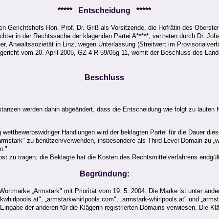
***** Entscheidung *****
n Gerichtshofs Hon. Prof. Dr. Griß als Vorsitzende, die Hofrätin des Oberst
Richter in der Rechtssache der klagenden Partei A*****, vertreten durch Dr. J
ner, Anwaltssozietät in Linz, wegen Unterlassung (Streitwert im Provisorialv
gericht vom 20. April 2005, GZ 4 R 59/05g-11, womit der Beschluss des Land
Beschluss
tanzen werden dahin abgeändert, dass die Entscheidung wie folgt zu lauten h
wettbewerbswidriger Handlungen wird der beklagten Partei für die Dauer diese
mstark" zu benützen/verwenden, insbesondere als Third Level Domain zu „wh
n."
bst zu tragen; die Beklagte hat die Kosten des Rechtsmittelverfahrens endgült
Begründung:
er Wortmarke „Armstark" mit Priorität vom 19. 5. 2004. Die Marke ist unter ande
whirlpools.at", „armstarkwhirlpools.com", „armstark-whirlpools.at" und „armsta
ingabe der anderen für die Klägerin registrierten Domains verwiesen. Die Klä