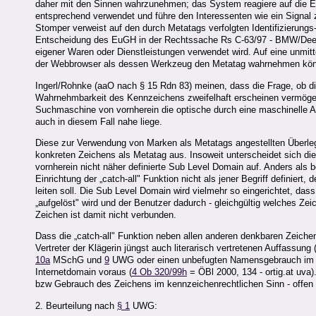
daher mit den Sinnen wahrzunehmen; das System reagiere auf die Ein
entsprechend verwendet und führe den Interessenten wie ein Signal 
Stomper verweist auf den durch Metatags verfolgten Identifizierun
Entscheidung des EuGH in der Rechtssache Rs C-63/97 - BMW/Deenik
eigener Waren oder Dienstleistungen verwendet wird. Auf eine unmit
der Webbrowser als dessen Werkzeug den Metatag wahrnehmen kö
Ingerl/Rohnke (aaO nach § 15 Rdn 83) meinen, dass die Frage, ob di
Wahrnehmbarkeit des Kennzeichens zweifelhaft erscheinen vermöge. Fü
Suchmaschine von vornherein die optische durch eine maschinelle 
auch in diesem Fall nahe liege.
Diese zur Verwendung von Marken als Metatags angestellten Überlegun
konkreten Zeichens als Metatag aus. Insoweit unterscheidet sich die 
vornherein nicht näher definierte Sub Level Domain auf. Anders als
Einrichtung der „catch-all" Funktion nicht als jener Begriff defini
leiten soll. Die Sub Level Domain wird vielmehr so eingerichtet, d
„aufgelöst" wird und der Benutzer dadurch - gleichgültig welches Z
Zeichen ist damit nicht verbunden.
Dass die „catch-all" Funktion neben allen anderen denkbaren Zeiche
Vertreter der Klägerin jüngst auch literarisch vertretenen Auffassun
10a
MSchG und
9
UWG oder einen unbefugten Namensgebrauch im
Internetdomain voraus (
4 Ob 320/99h
= ÖBl 2000, 134 - ortig.at uva)
bzw Gebrauch des Zeichens im kennzeichenrechtlichen Sinn - offen 
2. Beurteilung nach
§ 1
UWG: