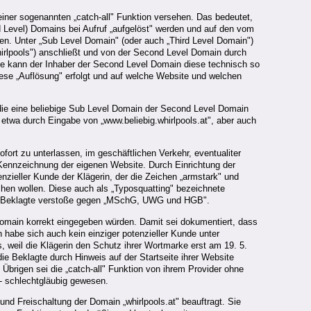
 einer sogenannten „catch-all" Funktion versehen. Das bedeutet,
rd Level) Domains bei Aufruf „aufgelöst" werden und auf den vom
rden. Unter „Sub Level Domain" (oder auch „Third Level Domain")
whirlpools") anschließt und von der Second Level Domain durch
elle kann der Inhaber der Second Level Domain diese technisch so
diese „Auflösung" erfolgt und auf welche Website und welchen
, die eine beliebige Sub Level Domain der Second Level Domain
o etwa durch Eingabe von „www.beliebig.whirlpools.at", aber auch
fort zu unterlassen, im geschäftlichen Verkehr, eventualiter
Kennzeichnung der eigenen Website. Durch Einrichtung der
ieller Kunde der Klägerin, der die Zeichen „armstark" und
chen wollen. Diese auch als „Typosquatting" bezeichnete
 die Beklagte verstoße gegen „MSchG, UWG und HGB".
Domain korrekt eingegeben würden. Damit sei dokumentiert, dass
 habe sich auch kein einziger potenzieller Kunde unter
 weil die Klägerin den Schutz ihrer Wortmarke erst am 19. 5.
e Beklagte durch Hinweis auf der Startseite ihrer Website
 Übrigen sei die „catch-all" Funktion von ihrem Provider ohne
s - schlechtgläubig gewesen.
und Freischaltung der Domain „whirlpools.at" beauftragt. Sie