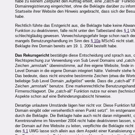
habe zu keinem Zeitpunkt den Auftrag erteilt, eine „catch-all" Funk
Domainregistrierung eingerichtet, ohne die Beklagte darüber zu infor
Startseite ihrer Website den Hinweis angebracht, dass sich der Besu
habe.
Rechtlich führte das Erstgericht aus, die Beklagte habe keine Abwand
Funktion zu deaktivieren, falle nicht unter den Tatbestand des
§ 1
UWG
schlechtgläubig gewesen. Verwechslungsgefahr liege schon nach dem I
mangels Benutzungshandlung im Sinn des
§ 10a
MSchG nicht statt. 
Beklagte ihre Domain bereits am 19. 1. 2004 bestellt habe.
Das Rekursgericht
bestätigte diese Entscheidung und sprach aus, 
Rechtsprechung zur Verwendung von Sub Level Domains und „catch-all
Zeichen „armstark" übereinstimme, auf ihre eigene Website, finde in
Level Domain in die eigene Domain integriert hätte. Vielmehr stehe 
Das bedeute, dass nicht einzelne bestimmte Zeichen (etwa die Wort
beliebige Sub Level Domain „aufgelöst" werde. Dass die „catch-all" 
Zeichen „armstark" benutze. Eine markenrechtliche Benutzungshan
Firmenschlagwort. Die „catch-all" Funktion nutze nur einen (technisch
Aspekte schon auf eine Behinderungsabsicht hinweise.
Derartige unlautere Umstände lägen hier nicht vor. Diese Funktion f
Domain eingibt oder versehentlich einen Punkt setzt". Im erstgenann
durch die Beklagte. Die Beklagte habe auch nicht daran mitgewirkt, 
Kenntnisnahme im November 2004 nicht habe deaktivieren lassen, sei 
der Domain auf ihre Website zu leiten, verpflichte die Beklagte nicht 
des
§ 1
UWG lasse sich allein aus dem Aspekt einer Kanalisierung vo