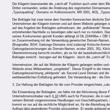
Die Klägerin beanstandet die „catch-all" Funktion auch unter dem B
Dritter verstanden, wobei die Änderung des registrierten Domainname
„Typosquatting", Domains im Kollisionsrecht, MR 2001, 403). „Typos
Die Beklagte hat zwar keine dem fremden Kennzeichen ähnliche Domain 
Unternehmen der Klägerin kennen und auf deren Website gelangen wol
auf das Angebot der Beklagten aufmerksam; der „aufklärende" Hinweis
entstehenden Nachteile zu beseitigen oder auch nur zu mindern. Das
seines Konkurrenten gezielt Kunden abfängt (4 Ob 2244/96w = ÖBl 1
im Zusammenhang mit der Verwendung generischer Domain-Namen, i
(Burgstaller, BGH: Gattungs-Domains sind zulässig! Kritische Anmer
Gattungsbezeichnungen als Domain-Namen, ecolex 2001, 351; Kilch
Übereinstimmung herrscht insofern, als es für die lauterkeitsrechtlic
Beklagte erreicht - bezogen auf die Klägerin - durch die „catch-all"
Internetnutzer, die auf die Website der Klägerin gelangen wollen u
Website eines Mitbewerbers „umgeleitet". Dieser Eingriff in die Inte
Gattungsbezeichnung „whirlpools" als Second Level Domain und die Top
wettbewerblichen Entfaltung gehindert. Die Verwendung der - die Dom
3. Zur Haftung der Beklagten für die vom Provider eingerichtete „catc
Die Einwendung der Beklagten, sie hätte mit der Aktivierung dieser 
Unternehmensinhaber nach
§ 18
UWG auch für Personen, die in sein
seinem Betrieb vorgenommene Handlungen von Geschäftspartnern, sof
kommt es nur auf die rechtliche Möglichkeit an, für die Abstellung 
Auftrag tätig gewordenen Provider einzustehen. Er wurde aufgrund ein