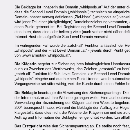
Die Beklagte ist Inhaberin der Domain „whirlpools.at" Auf der unter 
dass die Second Level Domain („whirlpools") technisch so eingericht
Domain-Inhaber vorweg definierten „Ziel-Host" („whirlpools.at") ver
wird jener Teil einer (dreigliedrigen) Domainbezeichnung verstanden
einen Punkt getrennt ist. Bei Registrierung der Second Level Domain
einrichten, dass eine oder beliebig viele (auch vorher nicht näher d
Internet-Host die aufgelöste Sub Level Domain verweist.
Im vorliegenden Fall wurde die „catch-all" Funktion anlässlich der 
„whirlpools" und der First Level Domain „at" - jeweils durch Punkt g
von „www.armstark.whirlpools.at".
Die Klägerin
begehrt zur Sicherung ihres inhaltsgleichen Unterlassun
auch zu Zwecken des Wettbewerbs, das Zeichen „armstark" zu benütz
„catch-all" Funktion für Sub Level Domains zur Second Level Domai
„whirlpools" eingebe und durch einen Punkt trenne, werde automatis
Vorgangsweise sei sittenwidrig, weil der Kunde durch einen Fehler
Die Beklagte
beantragte die Abweisung des Sicherungsantrags. Die 
der Internetnutzer auf ihre Website gelangen wolle. Eine ausbeuteri
Verwendung der Bezeichnung der Klägerin auf ihre Website begeben. 
2004 beansprucht habe, während die Beklagte den Auftrag zur Regist
klargestellt, dass dies nicht die Website der Klägerin sei und sie z
Auftrag und Information der Beklagten eingerichtet worden. Ein allfäl
Das Erstgericht
wies den Sicherungsantrag ab. Es stellte noch fest, 