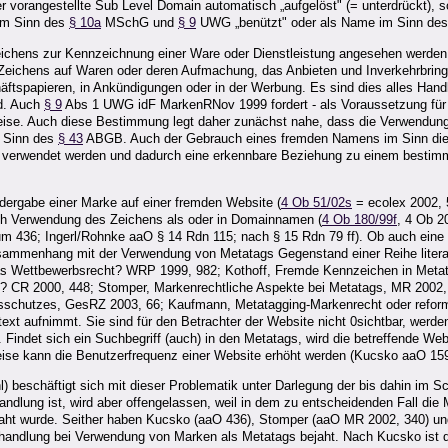
 vorangestellte Sub Level Domain automatisch „aufgelöst" (= unterdrückt), so
 im Sinn des
§ 10a
MSchG und
§ 9
UWG „benützt" oder als Name im Sinn de
hens zur Kennzeichnung einer Ware oder Dienstleistung angesehen werden 
 Zeichens auf Waren oder deren Aufmachung, das Anbieten und Inverkehrbring
tspapieren, in Ankündigungen oder in der Werbung. Es sind dies alles Hand
d. Auch
§ 9
Abs 1 UWG idF MarkenRNov 1999 fordert - als Voraussetzung für
ise. Auch diese Bestimmung legt daher zunächst nahe, dass die Verwendung
m Sinn des
§ 43
ABGB. Auch der Gebrauch eines fremden Namens im Sinn die
verwendet werden und dadurch eine erkennbare Beziehung zu einem bestimm
dergabe einer Marke auf einer fremden Website (
4 Ob 51/02s
= ecolex 2002, 
h Verwendung des Zeichens als oder in Domainnamen (
4 Ob 180/99f
, 4 Ob 2
ntum 436; Ingerl/Rohnke aaO § 14 Rdn 115; nach § 15 Rdn 79 ff). Ob auch eine
usammenhang mit der Verwendung von Metatags Gegenstand einer Reihe liter
das Wettbewerbsrecht? WRP 1999, 982; Kothoff, Fremde Kennzeichen in Metat
ng? CR 2000, 448; Stomper, Markenrechtliche Aspekte bei Metatags, MR 2002
htsschutzes, GesRZ 2003, 66; Kaufmann, Metatagging-Markenrecht oder refo
ltext aufnimmt. Sie sind für den Betrachter der Website nicht 0sichtbar, we
 Findet sich ein Suchbegriff (auch) in den Metatags, wird die betreffende W
 Weise kann die Benutzerfrequenz einer Website erhöht werden (Kucsko aaO 15
) beschäftigt sich mit dieser Problematik unter Darlegung der bis dahin im Sc
lung ist, wird aber offengelassen, weil in dem zu entscheidenden Fall die 
jaht wurde. Seither haben Kucsko (aaO 436), Stomper (aaO MR 2002, 340) u
ndlung bei Verwendung von Marken als Metatags bejaht. Nach Kucsko ist d