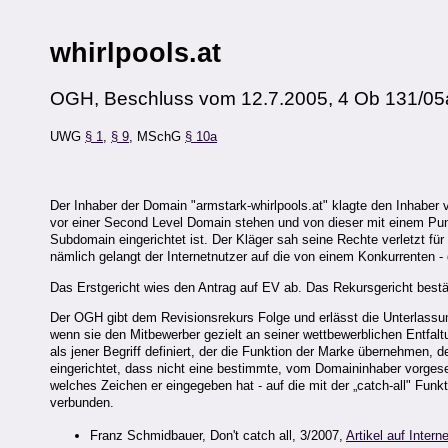
whirlpools.at
OGH, Beschluss vom 12.7.2005, 4 Ob 131/05
UWG
§ 1
,
§ 9
, MSchG
§ 10a
Der Inhaber der Domain "armstark-whirlpools.at" klagte den Inhaber 
vor einer Second Level Domain stehen und von dieser mit einem Punkt
Subdomain eingerichtet ist. Der Kläger sah seine Rechte verletzt für
nämlich gelangt der Internetnutzer auf die von einem Konkurrenten - 
Das Erstgericht wies den Antrag auf EV ab. Das Rekursgericht bestä
Der OGH gibt dem Revisionsrekurs Folge und erlässt die Unterlassung
wenn sie den Mitbewerber gezielt an seiner wettbewerblichen Entfalt
als jener Begriff definiert, der die Funktion der Marke übernehmen,
eingerichtet, dass nicht eine bestimmte, vom Domaininhaber vorgeseh
welches Zeichen er eingegeben hat - auf die mit der „catch-all" Fu
verbunden.
Franz Schmidbauer, Don't catch all, 3/2007,
Artikel auf Interne