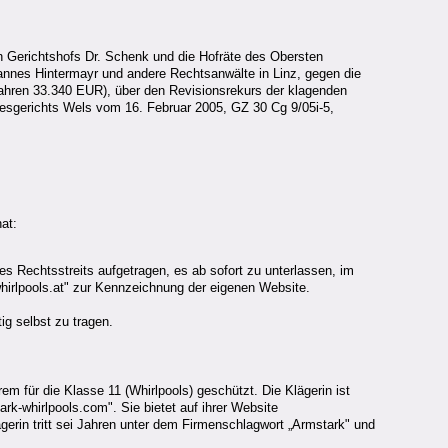
en Gerichtshofs Dr. Schenk und die Hofräte des Obersten
ohannes Hintermayr und andere Rechtsanwälte in Linz, gegen die
erfahren 33.340 EUR), über den Revisionsrekurs der klagenden
esgerichts Wels vom 16. Februar 2005, GZ 30 Cg 9/05i-5,
at:
s Rechtsstreits aufgetragen, es ab sofort zu unterlassen, im
irlpools.at" zur Kennzeichnung der eigenen Website.
ig selbst zu tragen.
rem für die Klasse 11 (Whirlpools) geschützt. Die Klägerin ist
rk-whirlpools.com". Sie bietet auf ihrer Website
gerin tritt sei Jahren unter dem Firmenschlagwort „Armstark" und