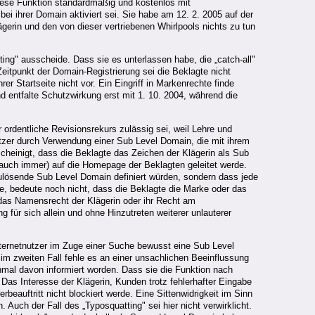
 diese Funktion standardmäßig und kostenlos mit
bei ihrer Domain aktiviert sei. Sie habe am 12. 2. 2005 auf der
gerin und den von dieser vertriebenen Whirlpools nichts zu tun
ting" ausscheide. Dass sie es unterlassen habe, die „catch-all"
tpunkt der Domain-Registrierung sei die Beklagte nicht
 Startseite nicht vor. Ein Eingriff in Markenrechte finde
 entfalte Schutzwirkung erst mit 1. 10. 2004, während die
rdentliche Revisionsrekurs zulässig sei, weil Lehre und
utzer durch Verwendung einer Sub Level Domain, die mit ihrem
cheinigt, dass die Beklagte das Zeichen der Klägerin als Sub
t auch immer) auf die Homepage der Beklagten geleitet werde.
ulösende Sub Level Domain definiert würden, sondern dass jede
te, bedeute noch nicht, dass die Beklagte die Marke oder das
das Namensrecht der Klägerin oder ihr Recht am
g für sich allein und ohne Hinzutreten weiterer unlauterer
Internetnutzer im Zuge einer Suche bewusst eine Sub Level
 im zweiten Fall fehle es an einer unsachlichen Beeinflussung
inmal davon informiert worden. Dass sie die Funktion nach
Das Interesse der Klägerin, Kunden trotz fehlerhafter Eingabe
rbeauftritt nicht blockiert werde. Eine Sittenwidrigkeit im Sinn
uch der Fall des „Typosquatting" sei hier nicht verwirklicht.