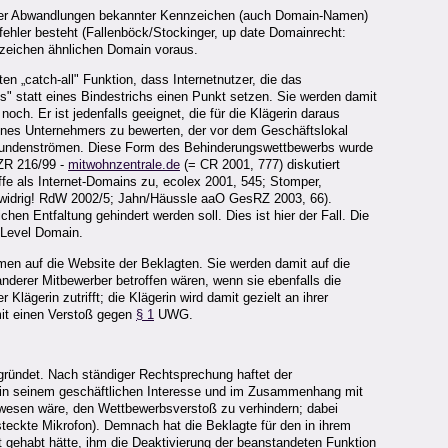
 vieler Abwandlungen bekannter Kennzeichen (auch Domain-Namen)
fehler besteht (Fallenböck/Stockinger, up date Domainrecht:
nnzeichen ähnlichen Domain voraus.
en „catch-all" Funktion, dass Internetnutzer, die das
" statt eines Bindestrichs einen Punkt setzen. Sie werden damit
h. Er ist jedenfalls geeignet, die für die Klägerin daraus
 eines Unternehmers zu bewerten, der vor dem Geschäftslokal
on Kundenströmen. Diese Form des Behinderungswettbewerbs wurde
ZR 216/99 -
mitwohnzentrale.de
(= CR 2001, 777) diskutiert
fe als Internet-Domains zu, ecolex 2001, 545; Stomper,
widrig! RdW 2002/5; Jahn/Häussle aaO GesRZ 2003, 66).
hen Entfaltung gehindert werden soll. Dies ist hier der Fall. Die
d Level Domain.
men auf die Website der Beklagten. Sie werden damit auf die
anderer Mitbewerber betroffen wären, wenn sie ebenfalls die
ägerin zutrifft; die Klägerin wird damit gezielt an ihrer
amit einen Verstoß gegen
§ 1
UWG.
egründet. Nach ständiger Rechtsprechung haftet der
r in seinem geschäftlichen Interesse und im Zusammenhang mit
ewesen wäre, den Wettbewerbsverstoß zu verhindern; dabei
teckte Mikrofon). Demnach hat die Beklagte für den in ihrem
it gehabt hätte, ihm die Deaktivierung der beanstandeten Funktion