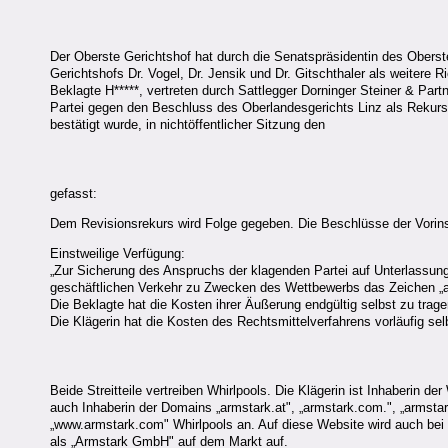
Der Oberste Gerichtshof hat durch die Senatspräsidentin des Oberste
Gerichtshofs Dr. Vogel, Dr. Jensik und Dr. Gitschthaler als weitere 
Beklagte H*****, vertreten durch Sattlegger Dorninger Steiner & Part
Partei gegen den Beschluss des Oberlandesgerichts Linz als Rekurs
bestätigt wurde, in nichtöffentlicher Sitzung den
gefasst:
Dem Revisionsrekurs wird Folge gegeben. Die Beschlüsse der Vorins
Einstweilige Verfügung:
„Zur Sicherung des Anspruchs der klagenden Partei auf Unterlassung 
geschäftlichen Verkehr zu Zwecken des Wettbewerbs das Zeichen „ar
Die Beklagte hat die Kosten ihrer Äußerung endgültig selbst zu trage
Die Klägerin hat die Kosten des Rechtsmittelverfahrens vorläufig sel
Beide Streitteile vertreiben Whirlpools. Die Klägerin ist Inhaberin d
auch Inhaberin der Domains „armstark.at", „armstark.com.", „armstark
„www.armstark.com" Whirlpools an. Auf diese Website wird auch bei E
als „Armstark GmbH" auf dem Markt auf.