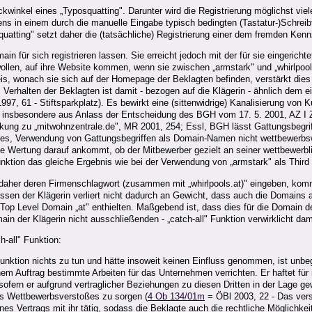
lickwinkel eines „Typosquatting". Darunter wird die Registrierung möglichst
ns in einem durch die manuelle Eingabe typisch bedingten (Tastatur-)Schreib
quatting" setzt daher die (tatsächliche) Registrierung einer dem fremden Ke
für sich registrieren lassen. Sie erreicht jedoch mit der für sie eingerichtet
len, auf ihre Website kommen, wenn sie zwischen „armstark" und „whirlpools
, wonach sie sich auf der Homepage der Beklagten befinden, verstärkt dies noc
 Verhalten der Beklagten ist damit - bezogen auf die Klägerin - ähnlich dem
997, 61 - Stiftsparkplatz). Es bewirkt eine (sittenwidrige) Kanalisierung v
nsbesondere aus Anlass der Entscheidung des BGH vom 17. 5. 2001, AZ I 
kung zu „mitwohnzentrale.de", MR 2001, 254; Essl, BGH lässt Gattungsbegrif
es, Verwendung von Gattungsbegriffen als Domain-Namen nicht wettbewerbs
he Wertung darauf ankommt, ob der Mitbewerber gezielt an seiner wettbewerblic
 Funktion das gleiche Ergebnis wie bei der Verwendung von „armstark" als Thir
nd daher deren Firmenschlagwort (zusammen mit „whirlpools.at)" eingeben, kom
ressen der Klägerin verliert nicht dadurch an Gewicht, dass auch die Domains 
 Level Domain „at" enthielten. Maßgebend ist, dass dies für die Domain der Kl
ain der Klägerin nicht ausschließenden - „catch-all" Funktion verwirklicht d
h-all" Funktion:
Funktion nichts zu tun und hätte insoweit keinen Einfluss genommen, ist unb
em Auftrag bestimmte Arbeiten für das Unternehmen verrichten. Er haftet fü
ern er aufgrund vertraglicher Beziehungen zu diesen Dritten in der Lage g
des Wettbewerbsverstoßes zu sorgen (
4 Ob 134/01m
= ÖBl 2003, 22 - Das vers
es Vertrags mit ihr tätig, sodass die Beklagte auch die rechtliche Möglichke