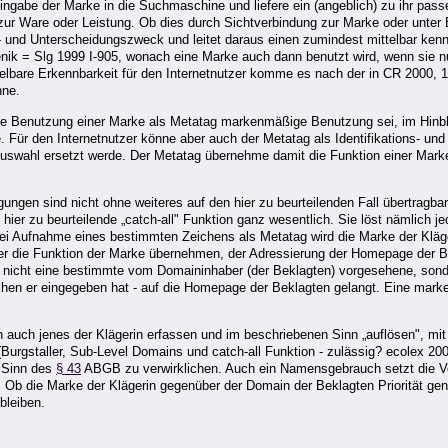
gabe der Marke in die Suchmaschine und liefere ein (angeblich) zu ihr pass
zur Ware oder Leistung. Ob dies durch Sichtverbindung zur Marke oder unter
gs- und Unterscheidungszweck und leitet daraus einen zumindest mittelbar k
 = Slg 1999 I-905, wonach eine Marke auch dann benutzt wird, wenn sie nu
telbare Erkennbarkeit für den Internetnutzer komme es nach der in CR 2000, 
nne.
e Benutzung einer Marke als Metatag markenmäßige Benutzung sei, im Hinblick
r den Internetnutzer könne aber auch der Metatag als Identifikations- und O
Auswahl ersetzt werde. Der Metatag übernehme damit die Funktion einer Mar
gen sind nicht ohne weiteres auf den hier zu beurteilenden Fall übertragbar
hier zu beurteilende „catch-all" Funktion ganz wesentlich. Sie löst nämlich 
 bei Aufnahme eines bestimmten Zeichens als Metatag wird die Marke der Kläg
ert, der die Funktion der Marke übernehmen, der Adressierung der Homepage de
ass nicht eine bestimmte vom Domaininhaber (der Beklagten) vorgesehene, son
eichen er eingegeben hat - auf die Homepage der Beklagten gelangt. Eine mar
n auch jenes der Klägerin erfassen und im beschriebenen Sinn „auflösen", mi
g (Burgstaller, Sub-Level Domains und catch-all Funktion - zulässig? ecolex 
 Sinn des
§ 43
ABGB zu verwirklichen. Auch ein Namensgebrauch setzt die Ve
. Ob die Marke der Klägerin gegenüber der Domain der Beklagten Priorität gen
bleiben.