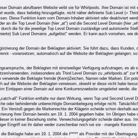
dieser Domain abrufbaren Website wirbt sie für Whirlpools. Ihre Domain ist mit
et wurde, dass beliebig hinzugefügte, nicht näher definierte Sub Level (= Thi
weisen. Diese Funktion kann vom Domain-Inhaber aktiviert oder deaktiviert we
, der an die Top Level Domain (hier „at") und die Second Level Domain (hier „
 durch die für die jeweilige Top Level Domain zuständige und autorisierte St
efinierte) Sub Level Domains „aufgelöst" werden. Er kann auch vorsehen, wie 
Registrierung der Domain der Beklagten aktiviert. Sie führt dazu, dass Kunden
etrennt - voransetzen, automatisch auf die Website der Beklagten gelangen; s
gsanspruchs, der Beklagten mit einstweiliger Verfügung aufzutragen, es ab so
en/verwenden, insbesondere als Third Level Domain zu „whirlpools.at" zur 
n verwende die Beklagte fremde (Kenn)Zeichen, Namen oder Marken. Ein potenz
ch auf die Website der Beklagten verwiesen, obwohl er diese nicht habe besu
 beim Eintippen einer Domain auf eine Konkurrenzwebsite umgeleitet werde;
„catch-all" Funktion entfalte nur dann Wirkung, wenn Top und Second Level 
sche oder behindernde unberechtigte Domainbelegung erfolge nicht. Tatsächlich
Ein Verstoß gegen die Markenrechte der Klägerin scheide schon deshalb aus,
rierung ihrer Domain bereits am 19. 1. 2004 gegeben habe. Im Übrigen habe di
u dieser in keiner Beziehung stehe. Verwechslungsgefahr scheide daher aus. Im
liger Eingriff sei ihr daher weder zurechenbar noch sei sie - mangels Kenntni
die Beklagte habe am 19. 1. 2004 die I***** als Provider mit der Übertragung 