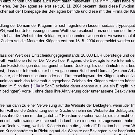
tion einzurichten und habe auch nicht daran mitgewirkt. Die I***** GmbH habe
mieren. Der Beklagten sei erst seit 16. 11. 2004 bekannt, dass diese Funktion 
cher auf der Homepage der Beklagten befinde und diese mit der Firma der Klä
lung der Domain der Klägerin für sich registrieren lassen, sodass „Typosquat
, weil bei Unterlassungen keine Wettbewerbsabsicht anzunehmen sei. Im Zei
nhalt der Website der Beklagten, insbesondere wegen des Hinweises auf ihrer
Zudem sei die Marke der Klägerin erst am 15. 5. 2004 angemeldet worden und
dass der Wert des Entscheidungsgegenstands 20.000 EUR übersteige und der o
" Funktionen fehle. Der Vorwurf der Klägerin, die Beklagte lenke Internetn
 den Feststellungen des Erstgerichts keine Deckung. Es sei nämlich nicht bes
fest, dass der Internetnutzer bei Eingabe einer Sub Level Domain (welcher Ar
marke, der Namensbestand oder das Firmenschlagwort der Klägerin) als aufz
Funktion auch das fehlerhaft eingegebene Zeichen der Klägerin erfassen könn
dlung im Sinn des
§ 10a
MSchG scheide daher ebenso aus wie ein Eingriff in 
 bedingten) Vorteil, ohne dass ihre Aktivierung oder unterlassene Deaktivierun
ühre nur dann zu einer Verweisung auf die Website der Beklagten, wenn „der 
ten Fall sei die Zielrichtung seiner Suche ohnehin die Website der Beklagten,
dass ihre Domain mit der „catch-all" Funktion versehen wurde; sie sei nicht e
nicht sittenwidrig, weil sie sich dadurch nur einen Vorteil zugewendet habe. 
zur Deaktivierung, weil die Klägerin durch die „catch-all" Funktion bei ihrem We
n Kundenströmen in Richtung auf die Website der Beklagten nicht begründen. A