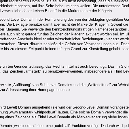
erin registrierten Domains. Es sei auch nicht bescheinigt, dass die Beklagt
ehlerhaft eingeben, auf ihre Seite habe umleiten wollen. Die unterlassene Dea
rwirkliche daher keinen Eingriff in die Markenrechte der Klägerin.
e Second Level Domain in der Formulierung des von der Beklagten gewählten G
. Die Beklagte benutze damit aber nicht die Marke der Klägerin. Soweit die
 der Klägerin. Sie verwende den kennzeichnungskräftigen Namensbestandteil 
ere auch nicht gerade für das Zeichen der Klägerin aktiviert worden sei. Im 
effenden Anschein ideeller oder wirtschaftlicher Beziehungen - verletzt werd
entstehen. Dieser Hinweis schließe die Gefahr von Verwechslungen aus. Dass 
 bis zu diesem Zeitpunkt keinen triftigen Grund zur Klarstellung gehabt hab
führten Gründen zulässig, das Rechtsmittel ist auch berechtigt. Das im Siche
 das Zeichen „armstark" zu benützen/verwenden, insbesondere als Third Lev
 bewirkte „Auflösung" von Sub Level Domains und die „Weiterleitung" zur Web
 zur Adressierung ihrer Homepage benutze:
ird Level) Domain ausgehend (sie wird der Second-Level Domain vorangestellt
ung „www.armstark.whirlpools.at" lauten. Eine solche Domain verwendet die B
ndung eines Zeichens als Third Level Domain als Markenverletzung siehe Inge
Domain „whirlpools.at" über eine „catch-all" Funktion verfügt. Dadurch wird j