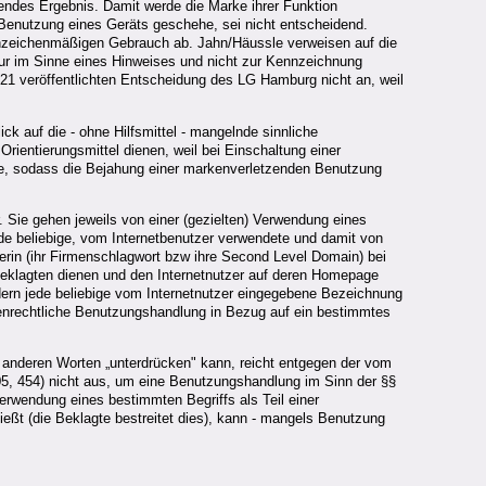
endes Ergebnis. Damit werde die Marke ihrer Funktion
 Benutzung eines Geräts geschehe, sei nicht entscheidend.
ennzeichenmäßigen Gebrauch ab. Jahn/Häussle verweisen auf die
r im Sinne eines Hinweises und nicht zur Kennzeichnung
121 veröffentlichten Entscheidung des LG Hamburg nicht an, weil
 auf die - ohne Hilfsmittel - mangelnde sinnliche
rientierungsmittel dienen, weil bei Einschaltung einer
ke, sodass die Bejahung einer markenverletzenden Benutzung
. Sie gehen jeweils von einer (gezielten) Verwendung eines
jede beliebige, vom Internetbenutzer verwendete und damit von
erin (ihr Firmenschlagwort bzw ihre Second Level Domain) bei
r Beklagten dienen und den Internetnutzer auf deren Homepage
dern jede beliebige vom Internetnutzer eingegebene Bezeichnung
kenrechtliche Benutzungshandlung in Bezug auf ein bestimmtes
t anderen Worten „unterdrücken" kann, reicht entgegen der vom
2005, 454) nicht aus, um eine Benutzungshandlung im Sinn der §§
rwendung eines bestimmten Begriffs als Teil einer
ießt (die Beklagte bestreitet dies), kann - mangels Benutzung