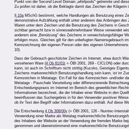
Punkt von der Second Level Domain „whirlpools" getrennte und dieser
Zu prüfen ist daher, ob die Beklagte damit das Zeichen der Klägerin
§ 10a
MSchG bestimmt, welche Handlungen als Benutzung eines Zeic
demonstrative Aufzählung enthält unter anderem das Anbringen des
Waren unter dem Zeichen und die Benutzung des Zeichens in Geschäf
sichtbar gemacht bzw in sinneswahrnehmbarer Weise verwendet wir
anderem eine „Benützung" des Zeichens in verwechslungsfähiger We
erfolgen muss. Gleiches gilt für den unbefugten Namensgebrauch i
Kennzeichnung der eigenen Person oder des eigenen Unternehmens 
10).
Dass der Gebrauch geschützter Zeichen im Internet, etwa durch Wie
versehenen Ware (
4 Ob 81/01t
= ÖBl 2001, 269 - CICLON) oder durc
kann, ist auch im Schrifttum nicht strittig (Kucsko, Geistiges Eige
Zeichens markenrechtlich Benutzungshandlung sein kann, ist im Z
Kennzeichen in Metatags: Ein Fall für das Kennzeichen- und/oder 
Metatags - Pauschale Verurteilung oder differenzierende Betrachtu
Entscheidungspraxis im Internet im Bereich des gewerblichen Rec
Informationen bezeichnet, die der Inhaber einer Website in den Quel
beeinflussen das Suchergebnis in für den Verwender positiver Weise.
ob ihr Text den Begriff oder Informationen dazu enthält. Auf diese
Die Entscheidung
4 Ob 308/00y
(= ÖBl 2001, 126 - Numtec-Interstahl
Verwendung einer Marke als Metatag markenrechtliche Benutzungshand
des Inhabers der Website an der Verwendung der fremden Marke be
genommen und übereinstimmend eine markenrechtliche Benutzungsha