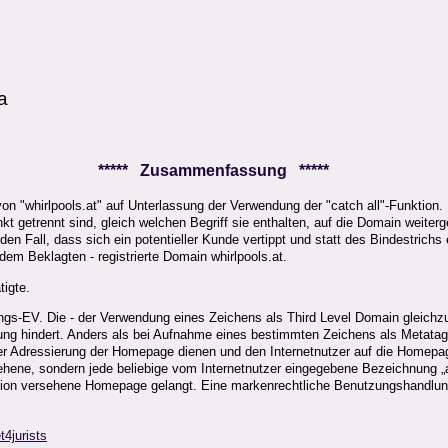
a
***** Zusammenfassung *****
von "whirlpools.at" auf Unterlassung der Verwendung der "catch all"-Funktion
 getrennt sind, gleich welchen Begriff sie enthalten, auf die Domain weiterge
 den Fall, dass sich ein potentieller Kunde vertippt und statt des Bindestric
dem Beklagten - registrierte Domain whirlpools.at.
tigte.
s-EV. Die - der Verwendung eines Zeichens als Third Level Domain gleichzuha
ung hindert. Anders als bei Aufnahme eines bestimmten Zeichens als Metatag w
 der Adressierung der Homepage dienen und den Internetnutzer auf die Homepag
ene, sondern jede beliebige vom Internetnutzer eingegebene Bezeichnung „auf
nktion versehene Homepage gelangt. Eine markenrechtliche Benutzungshandlun
t4jurists