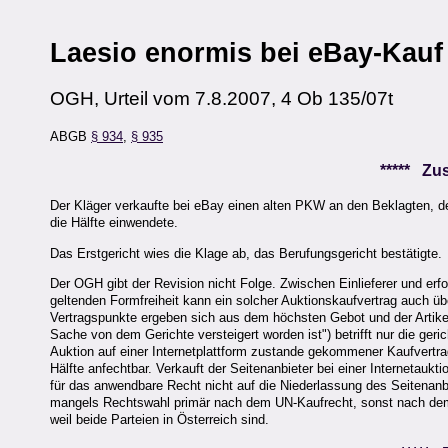
Laesio enormis bei eBay-Kauf
OGH, Urteil vom 7.8.2007, 4 Ob 135/07t
ABGB
§ 934
,
§ 935
***** Z
Der Kläger verkaufte bei eBay einen alten PKW an den Beklagten, de
die Hälfte einwendete.
Das Erstgericht wies die Klage ab, das Berufungsgericht bestätigte.
Der OGH gibt der Revision nicht Folge. Zwischen Einlieferer und erf
geltenden Formfreiheit kann ein solcher Auktionskaufvertrag auch ü
Vertragspunkte ergeben sich aus dem höchsten Gebot und der Arti
Sache von dem Gerichte versteigert worden ist") betrifft nur die geric
Auktion auf einer Internetplattform zustande gekommener Kaufvertra
Hälfte anfechtbar. Verkauft der Seitenanbieter bei einer Internetauk
für das anwendbare Recht nicht auf die Niederlassung des Seitenanbi
mangels Rechtswahl primär nach dem UN-Kaufrecht, sonst nach dem 
weil beide Parteien in Österreich sind.