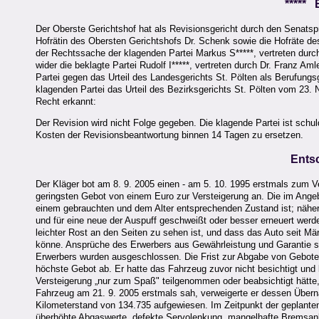
*****
Der Oberste Gerichtshof hat als Revisionsgericht durch den Senatsp
Hofrätin des Obersten Gerichtshofs Dr. Schenk sowie die Hofräte des
der Rechtssache der klagenden Partei Markus S*****, vertreten durch
wider die beklagte Partei Rudolf I*****, vertreten durch Dr. Franz A
Partei gegen das Urteil des Landesgerichts St. Pölten als Berufung
klagenden Partei das Urteil des Bezirksgerichts St. Pölten vom 23. 
Recht erkannt:
Der Revision wird nicht Folge gegeben. Die klagende Partei ist schu
Kosten der Revisionsbeantwortung binnen 14 Tagen zu ersetzen.
Ents
Der Kläger bot am 8. 9. 2005 einen - am 5. 10. 1995 erstmals zum 
geringsten Gebot von einem Euro zur Versteigerung an. Die im Angeb
einem gebrauchten und dem Alter entsprechenden Zustand ist; näher
und für eine neue der Auspuff geschweißt oder besser erneuert wer
leichter Rost an den Seiten zu sehen ist, und dass das Auto seit Mär
könne. Ansprüche des Erwerbers aus Gewährleistung und Garantie
Erwerbers wurden ausgeschlossen. Die Frist zur Abgabe von Geboten
höchste Gebot ab. Er hatte das Fahrzeug zuvor nicht besichtigt und 
Versteigerung „nur zum Spaß" teilgenommen oder beabsichtigt hätte, 
Fahrzeug am 21. 9. 2005 erstmals sah, verweigerte er dessen Übern
Kilometerstand von 134.735 aufgewiesen. Im Zeitpunkt der geplant
überhöhte Abgaswerte, defekte Servolenkung, mangelhafte Bremsanl