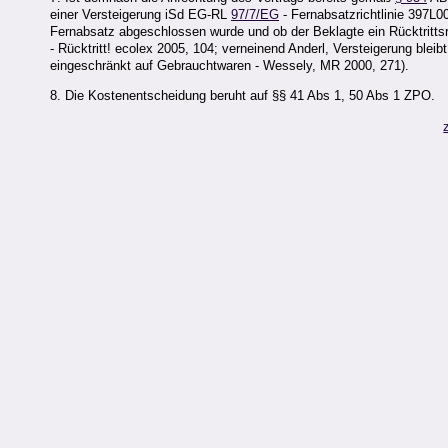
einer Versteigerung iSd EG-RL
97/7/EG
- Fernabsatzrichtlinie 397L
Fernabsatz abgeschlossen wurde und ob der Beklagte ein Rücktritt
- Rücktritt! ecolex 2005, 104; verneinend Anderl, Versteigerung bleib
eingeschränkt auf Gebrauchtwaren - Wessely, MR 2000, 271).
8. Die Kostenentscheidung beruht auf §§ 41 Abs 1, 50 Abs 1 ZPO.