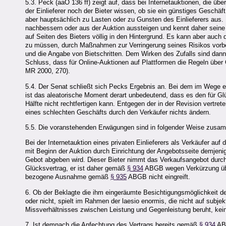
5.3. Peck (aaO 136 ff) zeigt auf, dass bei Internetauktionen, die über
der Einlieferer noch der Bieter wissen, ob sie ein günstiges Geschä
aber hauptsächlich zu Lasten oder zu Gunsten des Einlieferers aus. 
nachbessern oder aus der Auktion aussteigen und kennt daher seine 
auf Seiten des Bieters völlig in den Hintergrund. Es kann aber auch de
zu müssen, durch Maßnahmen zur Verringerung seines Risikos vorbe
und die Angabe von Bietschritten. Dem Wirken des Zufalls sind dann
Schluss, dass für Online-Auktionen auf Plattformen die Regeln übe
MR 2000, 270).
5.4. Der Senat schließt sich Pecks Ergebnis an. Bei dem im Wege e
ist das aleatorische Moment derart unbedeutend, dass es den für G
Hälfte nicht rechtfertigen kann. Entgegen der in der Revision vertr
eines schlechten Geschäfts durch den Verkäufer nichts ändern.
5.5. Die voranstehenden Erwägungen sind in folgender Weise zusa
Bei der Internetauktion eines privaten Einlieferers als Verkäufer auf
mit Beginn der Auktion durch Einrichtung der Angebotsseite demjeni
Gebot abgeben wird. Dieser Bieter nimmt das Verkaufsangebot durch
Glücksvertrag, er ist daher gemäß
§ 934
ABGB wegen Verkürzung über 
bezogene Ausnahme gemäß
§ 935
ABGB nicht eingreift.
6. Ob der Beklagte die ihm eingeräumte Besichtigungsmöglichkeit
oder nicht, spielt im Rahmen der laesio enormis, die nicht auf sub
Missverhältnisses zwischen Leistung und Gegenleistung beruht, kein
7. Ist demnach die Anfechtung des Vertrags bereits gemäß
§ 934
ABG