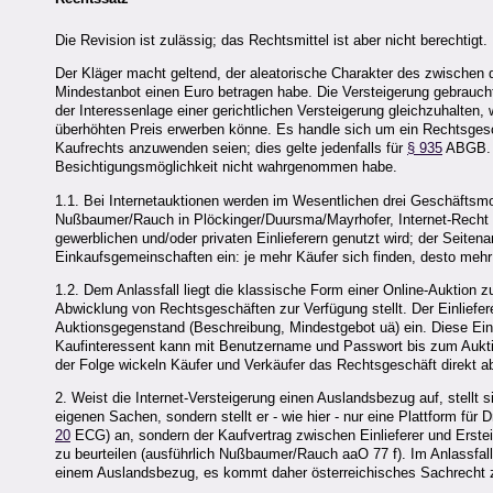
Die Revision ist zulässig; das Rechtsmittel ist aber nicht berechtigt.
Der Kläger macht geltend, der aleatorische Charakter des zwischen 
Mindestanbot einen Euro betragen habe. Die Versteigerung gebraucht
der Interessenlage einer gerichtlichen Versteigerung gleichzuhalte
überhöhten Preis erwerben könne. Es handle sich um ein Rechtsgesch
Kaufrechts anzuwenden seien; dies gelte jedenfalls für
§ 935
ABGB. D
Besichtigungsmöglichkeit nicht wahrgenommen habe.
1.1. Bei Internetauktionen werden im Wesentlichen drei Geschäftsmod
Nußbaumer/Rauch in Plöckinger/Duursma/Mayrhofer, Internet-Recht 76)
gewerblichen und/oder privaten Einlieferern genutzt wird; der Seitena
Einkaufsgemeinschaften ein: je mehr Käufer sich finden, desto mehr
1.2. Dem Anlassfall liegt die klassische Form einer Online-Auktion z
Abwicklung von Rechtsgeschäften zur Verfügung stellt. Der Einliefer
Auktionsgegenstand (Beschreibung, Mindestgebot uä) ein. Diese Eing
Kaufinteressent kann mit Benutzername und Passwort bis zum Auktio
der Folge wickeln Käufer und Verkäufer das Rechtsgeschäft direkt 
2. Weist die Internet-Versteigerung einen Auslandsbezug auf, stellt
eigenen Sachen, sondern stellt er - wie hier - nur eine Plattform für
20
ECG) an, sondern der Kaufvertrag zwischen Einlieferer und Erst
zu beurteilen (ausführlich Nußbaumer/Rauch aaO 77 f). Im Anlassfall
einem Auslandsbezug, es kommt daher österreichisches Sachrecht