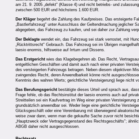
am 21. 9. 2005 „defekt" (Klasse 4) und nicht betriebs- und zulassun
zwischen 500 EUR und höchstens 1.600 EUR.
Der Kläger
begehrt die Zahlung des Kaufpreises. Das ersteigerte F
„Bastlerfahrzeug" unter Ausschluss der Geltendmachung jeglicher S
abgegeben, das Fahrzeug zu kaufen, und sei daher zur Zahlung verpf
Der Beklagte
wendet ein, das Fahrzeug sei stark verrostet, mit Hu
„Rücktrittsrecht" Gebrauch. Das Fahrzeug sei im Übrigen mangelhaft 
laesio enormis, hilfsweise auf Irrtum und Dissens.
Das Erstgericht
wies das Klagebegehren ab. Das Recht, Vertrags
entgeltlichen Geschäften und damit auch nach einer privaten Verst
des versteigerten Fahrzeugs betragen. Neben diesem objektiven Mis
zwingendes Recht, deren Anwendbarkeit könne nicht ausgeschloss
Kenntnis des wahren Werts; gerichtliche Versteigerung) liege nicht vo
Das Berufungsgericht
bestätigte dieses Urteil und sprach aus, dass
Frage fehle, ob das Rechtsinstitut der laesio enormis auch auf priv
Streitteilen sei ein Kaufvertrag im Weg einer privaten Versteigerun
grundsätzlich anwendbar sei. Weder liege eine gerichtliche Verstei
Glücksgeschäft oder eine Vereinbarung mit überwiegend aleatorische
weise zwar dann, wenn man die gekaufte Sache zuvor nicht besichti
„Hauptzweck oder Vertragsgegenstand des Rechtsgeschäfts"; ähnlich
ABGB daher nicht ausgeschlossen.
Rechtssatz