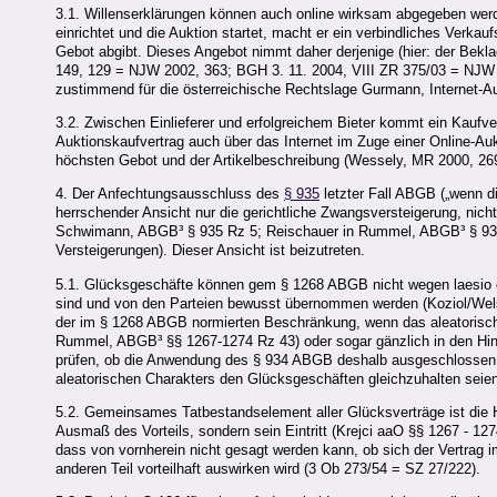
3.1. Willenserklärungen können auch online wirksam abgegeben werden
einrichtet und die Auktion startet, macht er ein verbindliches Verkau
Gebot abgibt. Dieses Angebot nimmt daher derjenige (hier: der Bekl
149, 129 = NJW 2002, 363; BGH 3. 11. 2004, VIII ZR 375/03 = NJW 
zustimmend für die österreichische Rechtslage Gurmann, Internet-Au
3.2. Zwischen Einlieferer und erfolgreichem Bieter kommt ein Kaufver
Auktionskaufvertrag auch über das Internet im Zuge einer Online-A
höchsten Gebot und der Artikelbeschreibung (Wessely, MR 2000, 269;
4. Der Anfechtungsausschluss des
§ 935
letzter Fall ABGB („wenn di
herrschender Ansicht nur die gerichtliche Zwangsversteigerung, nicht 
Schwimann, ABGB³ § 935 Rz 5; Reischauer in Rummel, ABGB³ § 935 Rz
Versteigerungen). Dieser Ansicht ist beizutreten.
5.1. Glücksgeschäfte können gem § 1268 ABGB nicht wegen laesio en
sind und von den Parteien bewusst übernommen werden (Koziol/Welse
der im § 1268 ABGB normierten Beschränkung, wenn das aleatorische 
Rummel, ABGB³ §§ 1267-1274 Rz 43) oder sogar gänzlich in den Hint
prüfen, ob die Anwendung des § 934 ABGB deshalb ausgeschlossen is
aleatorischen Charakters den Glücksgeschäften gleichzuhalten seien
5.2. Gemeinsames Tatbestandselement aller Glücksverträge ist die H
Ausmaß des Vorteils, sondern sein Eintritt (Krejci aaO §§ 1267 - 12
dass von vornherein nicht gesagt werden kann, ob sich der Vertrag im
anderen Teil vorteilhaft auswirken wird (3 Ob 273/54 = SZ 27/222).