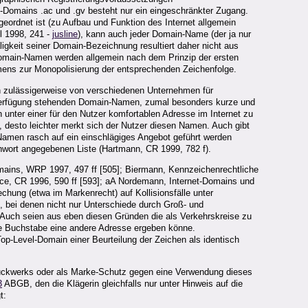
l-Domains .ac und .gv besteht nur ein eingeschränkter Zugang.
ordnet ist (zu Aufbau und Funktion des Internet allgemein
 1998, 241 -
jusline
), kann auch jeder Domain-Name (der ja nur
gkeit seiner Domain-Bezeichnung resultiert daher nicht aus
 Domain-Namen werden allgemein nach dem Prinzip der ersten
Namens zur Monopolisierung der entsprechenden Zeichenfolge.
n zulässigerweise von verschiedenen Unternehmen für
r Verfügung stehenden Domain-Namen, zumal besonders kurze und
unter einer für den Nutzer komfortablen Adresse im Internet zu
 desto leichter merkt sich der Nutzer diesen Namen. Auch gibt
Namen rasch auf ein einschlägiges Angebot geführt werden
hwort angegebenen Liste (Hartmann, CR 1999, 782 f).
omains, WRP 1997, 497 ff [505]; Biermann, Kennzeichenrechtliche
, CR 1996, 590 ff [593]; aA Nordemann, Internet-Domains und
echung (etwa im Markenrecht) auf Kollisionsfälle unter
 bei denen nicht nur Unterschiede durch Groß- und
 Auch seien aus eben diesen Gründen die als Verkehrskreise zu
e Buchstabe eine andere Adresse ergeben könne.
op-Level-Domain einer Beurteilung der Zeichen als identisch
ruckwerks oder als Marke-Schutz gegen eine Verwendung dieses
3
ABGB, den die Klägerin gleichfalls nur unter Hinweis auf die
t: