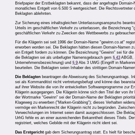
Briefpapier der Erstbeklagten bekannt, dass der angefragte Domain-
monatliches Entgelt von 6.500 S wertgesichert. Die Rechtsvertreter 
Beklagten ablehnten.
Zur Sicherung eines inhaltsgleichen Unterlassungsanspruchs beantr
Urteils im geschäftlichen Verkehr zu unterlassen, die Bezeichnung 
geschäftlichen Verkehr zu Zwecken des Wettbewerbs zu gebrauchen
Für die Klägerin sei seit 1996 der Domain-Name "gewinn.co.at" regis
erworben worden sei. Die Beklagten hätten diesen Domain-Namen zu d
ein Entgelt fordern zu können. Die Bezeichnung "Gewinn" sei für di
die Beklagten sei als unbefugter Namensgebrauch gem
§ 43
ABGB, a
Unternehmensbezeichnung) und
§ 9
Abs 3 UWG (Eingriff in Markenre
beurteilen. Die Beklagten seien Inhaber des strittigen Domain-Namens
Die Beklagten
beantragen die Abweisung des Sicherungsantrags. Inhab
sei als Kommanditist nicht vertretungsbefugt und könne das beansta
auf ihrer Website die von ihr entwickelten Softwareprogramme zur E
Klägerin ausgegangen. Die Klägerin könne sich den Titel der von i
der Wortmarke "Gewinn" sei der Domain-Name der Beklagten priorität
Klageweg zu erwerben ("Marken-Grabbing"); dieses Verhalten widersp
vermöge ein Markenrecht der Klägerin nicht zu begründen. Zwischen 
Verwechslungen im Internet seien damit ausgeschlossen. Die Beklag
UrhG fehle es an einer ausreichenden Bekanntheit dieses Titels. De
registriert, welches Gebilde mit der Klägerin nicht ident sei.
Das Erstgericht
gab dem Sicherungsantrag statt. Es hielt für besche