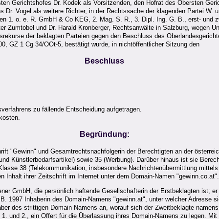
en Gerichtshofes Dr. Kodek als Vorsitzenden, den Hofrat des Obersten Geric
 Dr. Vogel als weitere Richter, in der Rechtssache der klagenden Partei W. u.
n 1. o. e. R. GmbH & Co KEG, 2. Mag. S. R., 3. Dipl. Ing. G. B., erst- und z
eter Zumtobel und Dr. Harald Kronberger, Rechtsanwälte in Salzburg, wegen Unt
ionsrekurse der beklagten Parteien gegen den Beschluss des Oberlandesgerich
 GZ 1 Cg 34/OOt-5, bestätigt wurde, in nichtöffentlicher Sitzung den
Beschluss
verfahrens zu fällende Entscheidung aufgetragen.
kosten.
Begründung:
rift "Gewinn" und Gesamtrechtsnachfolgerin der Berechtigten an der österreic
n und Künstlerbedarfsartikel) sowie 35 (Werbung). Darüber hinaus ist sie Ber
h Klasse 38 (Telekommunikation, insbesondere Nachrichtenübermittlung mittels
n Inhalt ihrer Zeitschrift im Internet unter dem Domain-Namen "gewinn.co.at".
ener GmbH, die persönlich haftende Gesellschafterin der Erstbeklagten ist; er 
1. B. 1997 Inhaberin des Domain-Namens "gewinn.at", unter welcher Adresse s
ber des strittigen Domain-Namens an, worauf sich der Zweitbeklagte namens de
 1. und 2., ein Offert für die Überlassung ihres Domain‑Namens zu legen. Mit