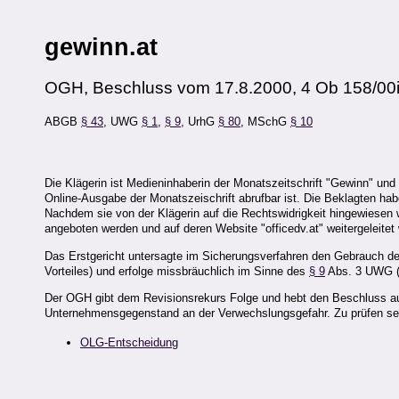
gewinn.at
OGH, Beschluss vom 17.8.2000, 4 Ob 158/00
ABGB
§ 43
, UWG
§ 1
,
§ 9
, UrhG
§ 80
, MSchG
§ 10
Die Klägerin ist Medieninhaberin der Monatszeitschrift "Gewinn" und
Online-Ausgabe der Monatszeischrift abrufbar ist. Die Beklagten habe
Nachdem sie von der Klägerin auf die Rechtswidrigkeit hingewiesen 
angeboten werden und auf deren Website "officedv.at" weitergeleitet 
Das Erstgericht untersagte im Sicherungsverfahren den Gebrauch de
Vorteiles) und erfolge missbräuchlich im Sinne des
§ 9
Abs. 3 UWG (S
Der OGH gibt dem Revisionsrekurs Folge und hebt den Beschluss a
Unternehmensgegenstand an der Verwechslungsgefahr. Zu prüfen sei
OLG-Entscheidung