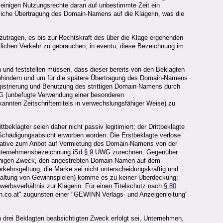
leinigen Nutzungsrechte daran auf unbestimmte Zeit ein
ltliche Übertragung des Domain-Namens auf die Klägerin, was die
zutragen, es bis zur Rechtskraft des über die Klage ergehenden
tlichen Verkehr zu gebrauchen; in eventu, diese Bezeichnung im
n und feststellen müssen, dass dieser bereits von den Beklagten
 behindern und um für die spätere Übertragung des Domain-Namens
egistrierung und Benutzung des strittigen Domain-Namens durch
 (unbefugte Verwendung einer besonderen
nnten Zeitschriftentitels in verwechslungsfähiger Weise) zu
eklagter seien daher nicht passiv legitimiert; der Drittbeklagte
 Schädigungsabsicht erworben worden: Die Erstbeklagte verlose
nitiative zum Anbot auf Vermietung des Domain‑Namens von der
 Unternehmensbezeichnung iSd
§ 9
UWG zurechnen. Gegenüber
lleinigen Zweck, den angestrebten Domain‑Namen auf dem
kehrsgeltung, die Marke sei nicht unterscheidungskräftig und
nstaltung von Gewinnspielen) komme es zu keiner Überdeckung;
erbsverhältnis zur Klägerin. Für einen Titelschutz nach
§ 80
nn.co.at" zugunsten einer "GEWINN Verlags- und Anzeigenleitung"
n drei Beklagten beabsichtigten Zweck erfolgt sei, Unternehmen,