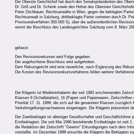
Der Oberste Gerichtshof hat durch den Senatspräsidenten des Oberst
Dr. Griß und Dr. Schenk sowie den Hofrat des Obersten Gerichtshofes
Peter Zöchbauer, Rechtsanwälte in Wien, gegen die beklagten Parteie
Rechtsanwalt in Salzburg, drittbeklagte Partei vertreten durch Dr. P
Provisorialverfahren 350.000 S), über die außerordentlichen Revis
womit der Beschluss des Landesgerichtes Salzburg vom 8. März 2000,
gefasst:
Den Revisionsrekursen wird Folge gegeben.
Der angefochtene Beschluss wird aufgehoben.
Dem Rekursgericht wird eine neuerliche, nach Ergänzung des Rekurs
Die Kosten des Revisionsrekursverfahrens bilden weitere Verfahrens
Die Klägerin ist Medieninhaberin der seit 1982 erscheinenden Zeitsch
Klassen 9 (Schallplatten), 16 (Papier und Papierwaren, Zeitschrifte
Priorität 17. 11. 1999, die sich auf die genannten Klassen zuzüglic
Verkehrsgeltungsnachweises eingetragen. Die Klägerin präsentiert de
Der Zweitbeklagte ist alleiniger Gesellschafter und Geschäftsführer j
Erstbeklagten. Die seit Mai 1996 bestehende Erstbeklagte ist seit 
die Redaktion der Zeitschrift "Gewinn" Erkundigungen nach dem Inha
vorstellte. Im Dezember 1998 ersuchte die Klägerin die Beklagten zu