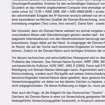
(Stockinger/Kranebitter, Kriterien für den rechtmäßigen Gebrauch v
Da jedem an das Internet angebundenen Computer eine einmalige und
siehe schon SZ 71/35 = RdW 1998, 400 = ARD 4960/19/98 = ecolex
die unkomfortable Eingabe der IP-Nummer ersetzt) weltweit nur ein 
einer besonderen rechtlichen Qualität der Domain-Bezeichnung, sond
Anmeldung vergeben ("first come, first served"). Damit führt - sowe
Der Umstand, dass ein Domain-Name weltweit nur einmal vergeben we
verschiedene Waren oder Dienstleistungen genützt werden darf - be
prägnante Internetadressen von den Abnehmerkreisen bevorzugt werde
präsentieren, liegen dabei auf der Hand: Je eingängiger der Domain
es Nutzer, die auf der Suche nach bestimmten Angeboten im Interne
können. Zuletzt ist der Domain-Name auch wichtiges Kriterium der 
Vor diesem technischen und wirtschaftlichen Hintergrund wird im ü
Probleme des Internets: Das Domain-Name-System, WRP 1999, 997 f
zeichenrechtliche Kollision, NJW 1997, 1891 ff [1894]; Fezer aa0 670
Beteiligung von Domain-Namen übertragen lasse. Argumentiert wird 
Kleinschreibung, sondern auch Rückgriffe auf weitere Unterscheidun
berücksichtigenden Internet-Nutzer daran gewöhnt, dass gewisse 
Verwechslungsgefahr sei daher nur bei identen Zeichen zu bejahen, d
nicht entgegenstünden. Ob dieser Auffassung zu folgen ist, muss je
Aber auch die Frage, ob die Klägerin für das Kennzeichen "Gewinn
Zeichens als Domain-Name in einer zur Verwechslung geeigneten We
herbeigeführte Verwechslungsgefahr heranzieht, in Anspruch nehmen k