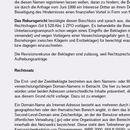
die diesen Namen registrieren lassen wollen, daran zu hindern; die
sie durch die Anfrage vom Juni 1998 ein Interesse Dritter an ihrem
Beseitigung des Hindernisses einen finanziellen Vorteil in Form von 
Das Rekursgericht
bestätigte diesen Beschluss und sprach aus, das
Rechtsfragen iSd § 528 Abs 1 ZPO vorlägen. Es behandelte die Bewei
Unterlassungsanspruch schon wegen eines Eingriffs der Beklagten 
verwendet) und wegen Vorliegens einer Verwechslungsgefahr gem
§ 
Beziehungen zwischen Klägerin und Erstbeklager) für berechtigt erach
bzw dagegen einzuschreiten.
Die Revisionsrekurse der Beklagten sind zulässig, weil Rechtsprechu
Aufhebungsanträge.
Rechtssatz
Die Erst- und der Zweitbeklagte bestreiten aus dem Namens- oder M
verwechslungsfähigen Domain-Namens in Betracht. Die hier zu beurt
würden unter beiden Adressen unterschiedliche Inhalte präsentiert
aus diesem Grund nicht vorliege: Dazu ist zu erwägen:
Ein Domain-Name als Internet-Adresse besteht aus mehreren durch Pu
geographischen oder den thematischen Bereich angibt, in dem das bet
Second-Level-Domain eine Zeichenfolge, an der der Benutzer erkenne
öffentlichen Verwaltung (.gv) oder eine Organisation aus den Bereic
innerhalb des Netzwerks bezeichnet. Diese steht dem Teilnehmer gru
Kennzeichenfunktion von Domainnamen, WRP 2000, 669 ff [669]); in Ö