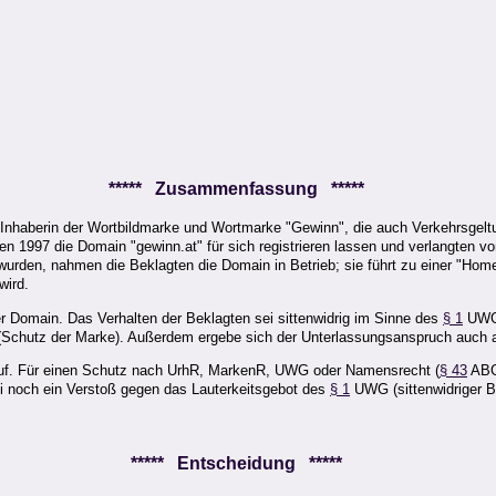
i
***** Zusammenfassung *****
 Inhaberin der Wortbildmarke und Wortmarke "Gewinn", die auch Verkehrsgeltu
n 1997 die Domain "gewinn.at" für sich registrieren lassen und verlangten von
wurden, nahmen die Beklagten die Domain in Betrieb; sie führt zu einer "Hom
wird.
r Domain. Das Verhalten der Beklagten sei sittenwidrig im Sinne des
§ 1
UWG 
chutz der Marke). Außerdem ergebe sich der Unterlassungsanspruch auch a
uf. Für einen Schutz nach UrhR, MarkenR, UWG oder Namensrecht (
§ 43
ABGB
 noch ein Verstoß gegen das Lauterkeitsgebot des
§ 1
UWG (sittenwidriger B
***** Entscheidung *****