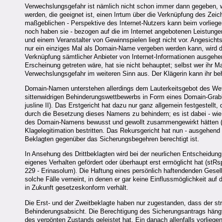
Verwechslungsgefahr ist nämlich nicht schon immer dann gegeben, w
werden, die geeignet ist, einen Irrtum über die Verknüpfung des Ze
maßgeblichen - Perspektive des Internet-Nutzers kann beim vorlieg
noch haben sie - bezogen auf die im Internet angebotenen Leistun
und einem Veranstalter von Gewinnspielen liegt nicht vor. Angesicht
nur ein einziges Mal als Domain-Name vergeben werden kann, wird de
Verknüpfung sämtlicher Anbieter von Internet-Informationen ausgehen
Erscheinung getreten wäre, hat sie nicht behauptet; selbst wer ihr
Verwechslungsgefahr im weiteren Sinn aus. Der Klägerin kann ihr b
Domain-Namen unterstehen allerdings dem Lauterkeitsgebot des Wet
sittenwidrigen Behinderungswettbewerbs in Form eines Domain-Gra
jusline II). Das Erstgericht hat dazu nur ganz allgemein festgestel
durch die Besetzung dieses Namens zu behindern; es ist dabei - wi
des Domain-Namens bewusst und gewollt zusammengewirkt hätten (B.
Klagelegitimation bestritten. Das Rekursgericht hat nun - ausgehend
Beklagten gegenüber das Sicherungsbegehren berechtigt ist.
In Ansehung des Drittbeklagten wird bei der neurlichen Entscheidun
eigenes Verhalten gefördert oder überhaupt erst ermöglicht hat (st
229 - Erinasolum). Die Haftung eines persönlich haftendenden Gesel
solche Fälle verneint, in denen er gar keine Einflussmöglichkeit au
in Zukunft gesetzeskonform verhält.
Die Erst- und der Zweitbeklagte haben nur zugestanden, dass der stri
Behinderungsabsicht. Die Berechtigung des Sicherungsantrags hängt
des verpönten Zustands geleistet hat. Ein danach allenfalls vorlieg