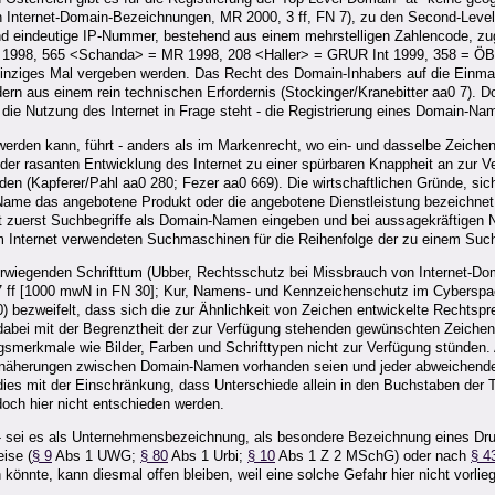
on Internet-Domain-Bezeichnungen, MR 2000, 3 ff, FN 7), zu den Second-Leve
 eindeutige IP-Nummer, bestehend aus einem mehrstelligen Zahlencode, zuge
 1998, 565 <Schanda> = MR 1998, 208 <Haller> = GRUR Int 1999, 358 = ÖBl
einziges Mal vergeben werden. Das Recht des Domain-Inhabers auf die Einmali
ern aus einem rein technischen Erfordernis (Stockinger/Kranebitter aa0 7).
it die Nutzung des Internet in Frage steht - die Registrierung eines Domain-
rden kann, führt - anders als im Markenrecht, wo ein- und dasselbe Zeiche
i der rasanten Entwicklung des Internet zu einer spürbaren Knappheit an zu
n (Kapferer/Pahl aa0 280; Fezer aa0 669). Die wirtschaftlichen Gründe, sich 
-Name das angebotene Produkt oder die angebotene Dienstleistung bezeichnet,
t zuerst Suchbegriffe als Domain-Namen eingeben und bei aussagekräftigen 
im Internet verwendeten Suchmaschinen für die Reihenfolge der zu einem Suc
berwiegenden Schrifttum (Ubber, Rechtsschutz bei Missbrauch von Internet-D
f [1000 mwN in FN 30]; Kur, Namens- und Kennzeichenschutz im Cyberspace
) bezweifelt, dass sich die zur Ähnlichkeit von Zeichen entwickelte Rechtspr
dabei mit der Begrenztheit der zur Verfügung stehenden gewünschten Zeichen,
gsmerkmale wie Bilder, Farben und Schrifttypen nicht zur Verfügung stünden.
Annäherungen zwischen Domain-Namen vorhanden seien und jeder abweichend
ies mit der Einschränkung, dass Unterschiede allein in den Buchstaben der T
doch hier nicht entschieden werden.
" - sei es als Unternehmensbezeichnung, als besondere Bezeichnung eines D
ise (
§ 9
Abs 1 UWG;
§ 80
Abs 1 Urbi;
§ 10
Abs 1 Z 2 MSchG) oder nach
§ 4
önnte, kann diesmal offen bleiben, weil eine solche Gefahr hier nicht vorlieg