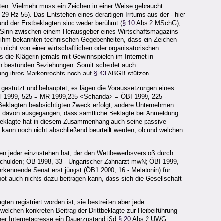
ten. Vielmehr muss ein Zeichen in einer Weise gebraucht
9 Rz 55). Das Entstehen eines derartigen Irrtums aus der - hier
nd der Erstbeklagten sind weder berühmt (
§ 10
Abs 2 MSchG),
n Sinn zwischen einem Herausgeber eines Wirtschaftsmagazins
der ihm bekannten technischen Gegebenheiten, dass ein Zeichen
nicht von einer wirtschaftlichen oder organisatorischen
 die Klägerin jemals mit Gewinnspielen im Internet in
ten bestünden Beziehungen. Somit scheidet auch
ung ihres Markenrechts noch auf
§ 43
ABGB stützen.
estützt und behauptet, es lägen die Voraussetzungen eines
Bl 1999, 525 = MR 1999,235 <Schanda> = ÖBI 1999, 225 -
i Beklagten beabsichtigten Zweck erfolgt, andere Unternehmen
t - davon ausgegangen, dass sämtliche Beklagte bei Anmeldung
tbeklagte hat in diesem Zusammenhang auch seine passive
t kann noch nicht abschließend beurteilt werden, ob und welchen
ren jeder einzustehen hat, der den Wettbewerbsverstoß durch
etschulden; ÖB 1998, 33 - Ungarischer Zahnarzt mwN; ÖBI 1999,
rkennende Senat erst jüngst (ÖB1 2000, 16 - Melatonin) für
bot auch nichts dazu beitragen kann, dass sich die Gesellschaft
en registriert worden ist; sie bestreiten aber jede
elchen konkreten Beitrag der Drittbeklagte zur Herbeiführung
iner Internetadresse ein Dauerzustand iSd
§ 20
Abs 2 UWG