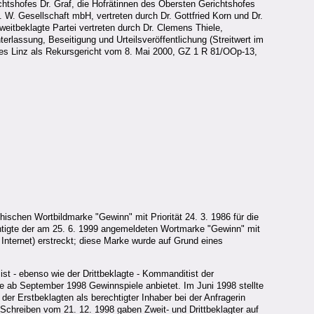
htshofes Dr. Graf, die Hofrätinnen des Obersten Gerichtshofes
 W. Gesellschaft mbH, vertreten durch Dr. Gottfried Korn und Dr.
weitbeklagte Partei vertreten durch Dr. Clemens Thiele,
erlassung, Beseitigung und Urteilsveröffentlichung (Streitwert im
tes Linz als Rekursgericht vom 8. Mai 2000, GZ 1 R 81/OOp-13,
hischen Wortbildmarke "Gewinn" mit Priorität 24. 3. 1986 für die
echtigte der am 25. 6. 1999 angemeldeten Wortmarke "Gewinn" mit
 Internet) erstreckt; diese Marke wurde auf Grund eines
ist - ebenso wie der Drittbeklagte - Kommanditist der
ie ab September 1998 Gewinnspiele anbietet. Im Juni 1998 stellte
r Erstbeklagten als berechtigter Inhaber bei der Anfragerin
 Schreiben vom 21. 12. 1998 gaben Zweit- und Drittbeklagter auf