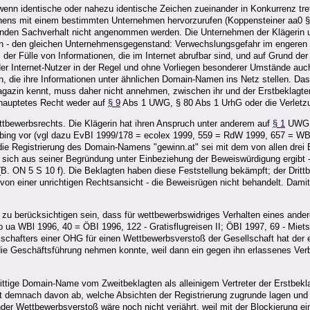
enn identische oder nahezu identische Zeichen zueinander in Konkurrenz tre
ichens mit einem bestimmten Unternehmen hervorzurufen (Koppensteiner aa0 § 2
enden Sachverhalt nicht angenommen werden. Die Unternehmen der Klägerin u
gen - den gleichen Unternehmensgegenstand: Verwechslungsgefahr im engere
s der Fülle von Informationen, die im Internet abrufbar sind, und auf Grund 
r Internet-Nutzer in der Regel und ohne Vorliegen besonderer Umstände auch 
, die ihre Informationen unter ähnlichen Domain-Namen ins Netz stellen. Dass
 Magazin kennt, muss daher nicht annehmen, zwischen ihr und der Erstbeklag
ehauptetes Recht weder auf
§ 9
Abs 1 UWG, § 80 Abs 1 UrhG oder die Verletz
tbewerbsrechts. Die Klägerin hat ihren Anspruch unter anderem auf
§ 1
UWG g
bbing vor (vgl dazu EvBI 1999/178 = ecolex 1999, 559 = RdW 1999, 657 = W
lt, die Registrierung des Domain-Namens "gewinn.at" sei mit dem von allen dre
e sich aus seiner Begründung unter Einbeziehung der Beweiswürdigung ergib
 ON 5 S 10 f). Die Beklagten haben diese Feststellung bekämpft; der Drit
 von einer unrichtigen Rechtsansicht - die Beweisrügen nicht behandelt. Dami
g zu berücksichtigen sein, dass für wettbewerbswidriges Verhalten eines ande
Rsp ua WBl 1996, 40 = ÖBI 1996, 122 - Gratisflugreisen II; ÖBI 1997, 69 - Mi
lschafters einer OHG für einen Wettbewerbsverstoß der Gesellschaft hat der e
f die Geschäftsführung nehmen konnte, weil dann ein gegen ihn erlassenes Ver
ttige Domain-Name vom Zweitbeklagten als alleinigem Vertreter der Erstbeklagt
 demnach davon ab, welche Absichten der Registrierung zugrunde lagen und w
ender Wettbewerbsverstoß wäre noch nicht verjährt, weil mit der Blockierung e