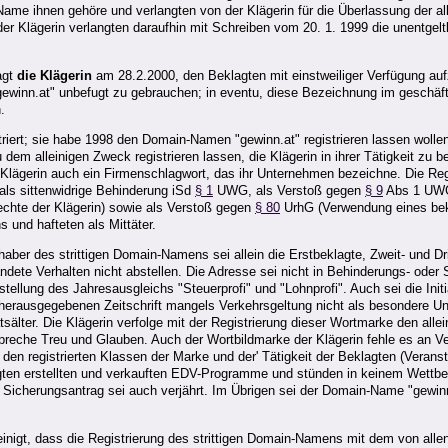
Name ihnen gehöre und verlangten von der Klägerin für die Überlassung der al
der Klägerin verlangten daraufhin mit Schreiben vom 20. 1. 1999 die unentge
agt
die Klägerin
am 28.2.2000, den Beklagten mit einstweiliger Verfügung auf
"gewinn.at" unbefugt zu gebrauchen; in eventu, diese Bezeichnung im geschäf
.
triert; sie habe 1998 den Domain-Namen "gewinn.at" registrieren lassen wolle
em alleinigen Zweck registrieren lassen, die Klägerin in ihrer Tätigkeit zu
e Klägerin auch ein Firmenschlagwort, das ihr Unternehmen bezeichne. Die R
ls sittenwidrige Behinderung iSd
§ 1
UWG, als Verstoß gegen
§ 9
Abs 1 UWG
chte der Klägerin) sowie als Verstoß gegen
§ 80
UrhG (Verwendung eines beka
 und hafteten als Mittäter.
er des strittigen Domain‑Namens sei allein die Erstbeklagte, Zweit- und Drittb
ndete Verhalten nicht abstellen. Die Adresse sei nicht in Behinderungs- oder
rstellung des Jahresausgleichs "Steuerprofi" und "Lohnprofi". Auch sei die I
hr herausgegebenen Zeitschrift mangels Verkehrsgeltung nicht als besondere
sälter. Die Klägerin verfolge mit der Registrierung dieser Wortmarke den a
reche Treu und Glauben. Auch der Wortbildmarke der Klägerin fehle es an Ver
den registrierten Klassen der Marke und der' Tätigkeit der Beklagten (Vera
ten erstellten und verkauften EDV-Programme und stünden in keinem Wettbew
r Sicherungsantrag sei auch verjährt. Im Übrigen sei der Domain-Name "gewi
inigt, dass die Registrierung des strittigen Domain-Namens mit dem von alle