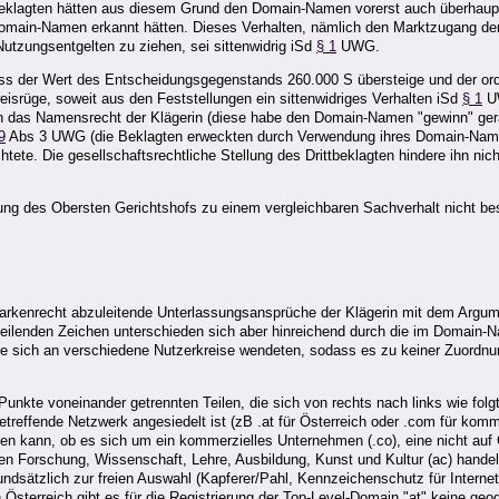
 Beklagten hätten aus diesem Grund den Domain-Namen vorerst auch überhaupt 
 Domain-Namen erkannt hätten. Dieses Verhalten, nämlich den Marktzugang der
Nutzungsentgelten zu ziehen, sei sittenwidrig iSd
§ 1
UWG.
s der Wert des Entscheidungsgegenstands 260.000 S übersteige und der orden
srüge, soweit aus den Feststellungen ein sittenwidriges Verhalten iSd
§ 1
UW
in das Namensrecht der Klägerin (diese habe den Domain-Namen "gewinn" ge
9
Abs 3 UWG (die Beklagten erweckten durch Verwendung ihres Domain-Namens
tete. Die gesellschaftsrechtliche Stellung des Drittbeklagten hindere ihn ni
ng des Obersten Gerichtshofs zu einem vergleichbaren Sachverhalt nicht beste
arkenrecht abzuleitende Unterlassungsansprüche der Klägerin mit dem Argume
eilenden Zeichen unterschieden sich aber hinreichend durch die im Domain-
, die sich an verschiedene Nutzerkreise wendeten, sodass es zu keiner Zuo
nkte voneinander getrennten Teilen, die sich von rechts nach links wie folg
reffende Netzwerk angesiedelt ist (zB .at für Österreich oder .com für komme
n kann, ob es sich um ein kommerzielles Unternehmen (.co), eine nicht auf G
hen Forschung, Wissenschaft, Lehre, Ausbildung, Kunst und Kultur (ac) handel
ndsätzlich zur freien Auswahl (Kapferer/Pahl, Kennzeichenschutz für Interne
sterreich gibt es für die Registrierung der Top-Level-Domain "at" keine ge