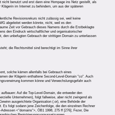
nicht benutzt und erst dann eine Hompage ins Netz gestellt, als
 Klägerin im Internet zu behindern, um aus der späteren
tliche Revisionsrekurs nicht zulässig sei, weil keine
G abgeleitet werden könnte, nicht, weil es den
raume Zeit vor Gebrauch dieses Namens durch die Erstbeklagte
 den Eindruck wirtschaftlicher und organisatorischer
cht, den unbefugten Gebrauch der strittigen Domain zu unterlassen
ht; die Rechtsmittel sind berechtigt im Sinne ihrer
nt, solche kämen allenfalls bei Gebrauch eines
Namen der Klägerin enthaltene Second-Level-Domain "co". Auch
rdnungsverwirrung kommen könne und Verwechslungsgefahr auch
t aufbauen: Auf die Top-Level-Domain, die entweder den
rzielle Unternehmen), folgt fallweise, aber nicht zwingend als
ewinn ausgerichtete Organisation (.or), eine Behörde der
t. Es folgt sodann jene Zeichenfolge, die den einzelnen Rechner
t-Adressen <"domains">, ÖB1 1998, 275 ff [276]; Fezer, Die
ographischen Registrierungsvoraussetzungen