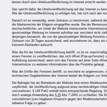
besten durch eine Urteilsveröffentlichung im Internet erreicht werden
Das spricht dafür, die Urteilsveröffentlichung auf das Internet zu b
Wie die Urteilsveröffentlichung zu erfolgen hat, hat sich nach den t
Danach ist es notwendig, einen Zeitraum zu bestimmen, während dess
die Markenrechte der Klägerin eingegriffen wurde. Bei der Bemessu
durchschnittlicher, am Inhalt der Website interessierter Internetnut
gesetzwidrige Werbung im Internet aufrufbar war, erscheint nicht zielf
derjenigen bezweckt, die von der gesetzwidrigen Werbung Kenntnis e
Zeitraum von 30 Tagen ausreichend, weil anzunehmen ist, dass ein an
kürzeren Abständen aufsucht.
Was die Art der Urteilsveröffentlichung betrifft, so ist es zweckmäß
einem Fenster zu veröffentlichen, das sich öffnet (Pop-up-Fenster), 
Aufklärung ausreichend, wenn sich das Fenster auf jener Seite öffnet
Internetnutzer zu weiteren Informationen über die Produkte gelangt.
Was die Größe des Fensters betrifft, so erscheint es angemessen, w
technischen Gegebenheiten des Internet bedarf die Klägerin zur Urtei
Die Beklagte hat als Betreiberin der Website eine einem Medienunte
verpflichtet, die Veröffentlichung aufgrund eines rechtskräftigen Urt
vorzunehmen. § 149 PatG enthält keine entsprechende Regelung. Diese
durch analoge Anwendung des
§ 25
Abs 7 UWG zu schließen. Die Bekl
vorzunehmen (zum klagbaren Anspruch gegen den Medienunternehmer
teilweise Folge zu geben.