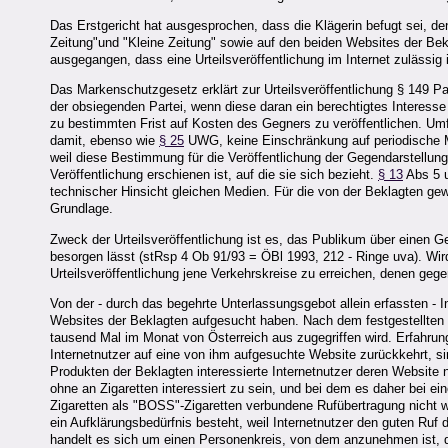
Das Erstgericht hat ausgesprochen, dass die Klägerin befugt sei, d
Zeitung"und "Kleine Zeitung" sowie auf den beiden Websites der Bek
ausgegangen, dass eine Urteilsveröffentlichung im Internet zulässig i
Das Markenschutzgesetz erklärt zur Urteilsveröffentlichung § 149 
der obsiegenden Partei, wenn diese daran ein berechtigtes Interesse
zu bestimmten Frist auf Kosten des Gegners zu veröffentlichen. Umf
damit, ebenso wie
§ 25
UWG, keine Einschränkung auf periodische 
weil diese Bestimmung für die Veröffentlichung der Gegendarstellun
Veröffentlichung erschienen ist, auf die sie sich bezieht.
§ 13
Abs 5 u
technischer Hinsicht gleichen Medien. Für die von der Beklagten ge
Grundlage.
Zweck der Urteilsveröffentlichung ist es, das Publikum über einen 
besorgen lässt (stRsp 4 Ob 91/93 = ÖBl 1993, 212 - Ringe uva). Wi
Urteilsveröffentlichung jene Verkehrskreise zu erreichen, denen ge
Von der - durch das begehrte Unterlassungsgebot allein erfassten - I
Websites der Beklagten aufgesucht haben. Nach dem festgestellten
tausend Mal im Monat von Österreich aus zugegriffen wird. Erfahrung
Internetnutzer auf eine von ihm aufgesuchte Website zurückkehrt, 
Produkten der Beklagten interessierte Internetnutzer deren Website 
ohne an Zigaretten interessiert zu sein, und bei dem es daher bei 
Zigaretten als "BOSS"-Zigaretten verbundene Rufübertragung nicht w
ein Aufklärungsbedürfnis besteht, weil Internetnutzer den guten Ru
handelt es sich um einen Personenkreis, von dem anzunehmen ist, d