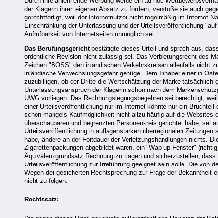
Durch ihre anlehnende Werbung werde ein ad-hoc-Wettbewerbsverhäl
der Klägerin ihren eigenen Absatz zu fördern, verstoße sie auch ge
gerechtfertigt, weil der Internetnutzer nicht regelmäßig im Interne
Einschränkung der Unterlassung und der Urteilsveröffentlichung "auf 
Aufrufbarkeit von Internetseiten unmöglich sei.
Das Berufungsgericht
bestätigte dieses Urteil und sprach aus, d
ordentliche Revision nicht zulässig sei. Das Verbietungsrecht des
Zeichen "BOSS" den inländischen Verkehrskreisen allenfalls nicht z
inländische Verwechslungsgefahr genüge. Dem Inhaber einer in Öst
zuzubilligen, ob der Dritte die Wertschätzung der Marke tatsächlich
Unterlassungsanspruch der Klägerin schon nach dem Markenschutzges
UWG vorliegen. Das Rechnungslegungsbegehren sei berechtigt, weil
einer Urteilsveröffentlichung nur im Internet könnte nur ein Bruchtei
schon mangels Kaufmöglichkeit nicht allzu häufig auf die Websites 
überschaubaren und begrenzten Personenkreis gerichtet habe, sei auc
Urteilsveröffentlichung in auflagenstarken überregionalen Zeitungen 
habe, ändere an der Fortdauer der Verletzungshandlungen nichts. Di
Zigarettenpackungen abgebildet waren, ein "Wap-up-Fenster" (richtig
Äquivalenzgrundsatz Rechnung zu tragen und sicherzustellen, dass d
Urteilsveröffentlichung zur Irreführung geeignet sein solle. Die von
Wegen der gesicherten Rechtsprechung zur Frage der Bekanntheit ei
nicht zu folgen.
Rechtssatz: