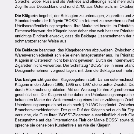
Sprache, wobei Russland als Vertriebsland allerdings nicht mehr a
Zugriffe aus Deutschland und rund 2.700 aus Österreich; im Oktober
Die Klägerin
begehrt, der Beklagten zu untersagen, Zigaretten un
Standardmarke der Klägerin "BOSS" im Internet zu bewerben und/oder
Urteilsveröffentlichungsbegehren. Ihre Marke sei bereits im Priori
Firmenschlagwort der Klägerin habe daher eine weit bessere Prioritä
unrichtige Eindruck erweckt, dass die Beklagte Lizenznehmerin der Kl
schmarotzerischer Weise aus.
Die Beklagte
beantragt, das Klagebegehren abzuweisen. Zwischen de
Warenverschiedenheit schließe einen Imagetransfer aus. Im Priorität
Klägerin in Österreich nicht bekannt gewesen. Durch die Internetwerb
Zigaretten nicht verwertbar. Der Schriftzug "BOSS" sei in einer Sta
Designunternehmen vorgeschlagen, mit dem die Beklagte seit mehr a
Das Erstgericht
gab dem Klagebegehren statt. Es sei österreichis
Klägerin in den Jahren 1995, 1996 und 1997 stehe außer Zweifel. Die
durch Rückrechnung ableiten. Mit der Werbung für ihre Zigarettenma
geschützt sei. Der Klägerin stehe daher ein Unterlassungsanspruch
bekannten Marke der Weiterbenutzung eines bisher zulässigen Zeich
Unterlassungsanspruch sei auch nach § 9 UWG begründet. Zwischen 
Branchenverschiedenheit. Der gute Ruf der Klägerin sei auch für Zigar
versuche, die Güte ihrer "BOSS"-Zigaretten ausschließlich durch Gl
Bezugnahme auf das "internationale Flair der Marke BOSS" sowie du
spreche sie denselben Kundenkreis an wie die Klägerin.