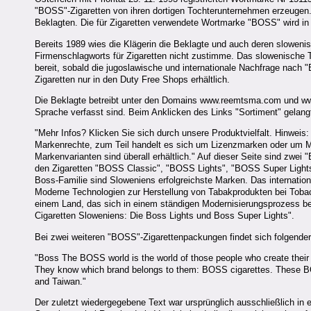
"BOSS"-Zigaretten von ihren dortigen Tochterunternehmen erzeugen.
Beklagten. Die für Zigaretten verwendete Wortmarke "BOSS" wird in d
Bereits 1989 wies die Klägerin die Beklagte und auch deren sloweni
Firmenschlagworts für Zigaretten nicht zustimme. Das slowenische T
bereit, sobald die jugoslawische und internationale Nachfrage nach
Zigaretten nur in den Duty Free Shops erhältlich.
Die Beklagte betreibt unter den Domains www.reemtsma.com und www
Sprache verfasst sind. Beim Anklicken des Links "Sortiment" gelangt d
"Mehr Infos? Klicken Sie sich durch unsere Produktvielfalt. Hinweis
Markenrechte, zum Teil handelt es sich um Lizenzmarken oder um Mark
Markenvarianten sind überall erhältlich." Auf dieser Seite sind zwe
den Zigaretten "BOSS Classic", "BOSS Lights", "BOSS Super Lights"
Boss-Familie sind Sloweniens erfolgreichste Marken. Das internati
Moderne Technologien zur Herstellung von Tabakprodukten bei Tobacna
einem Land, das sich in einem ständigen Modernisierungsprozess bef
Cigaretten Sloweniens: Die Boss Lights und Boss Super Lights".
Bei zwei weiteren "BOSS"-Zigarettenpackungen findet sich folgender
"Boss The BOSS world is the world of those people who create their o
They know which brand belongs to them: BOSS cigarettes. These BOS
and Taiwan."
Der zuletzt wiedergegebene Text war ursprünglich ausschließlich in e