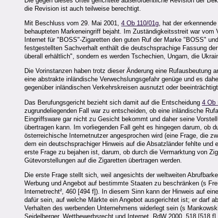
Die gegen dieses Urteil gerichtete außerordentliche Revision der Bekl
die Revision ist auch teilweise berechtigt.
Mit Beschluss vom 29. Mai 2001,
4 Ob 110/01g
, hat der erkennende 
behaupteten Markeneingriff bejaht. Im Zuständigkeitsstreit war vom
Internet für "BOSS"-Zigaretten den guten Ruf der Marke "BOSS" un
festgestellten Sachverhalt enthält die deutschsprachige Fassung de
überall erhältlich", sondern es werden Tschechien, Ungarn, die Ukrai
Die Vorinstanzen haben trotz dieser Änderung eine Rufausbeutung
eine abstrakte inländische Verwechslungsgefahr genüge und es daher
gegenüber inländischen Verkehrskreisen ausnutzt oder beeinträchtigt
Das Berufungsgericht bezieht sich damit auf die Entscheidung
4 Ob 
zugrundeliegenden Fall war zu entscheiden, ob eine inländische R
Eingriffsware gar nicht zu Gesicht bekommt und daher seine Vorstel
übertragen kann. Im vorliegenden Fall geht es hingegen darum, ob 
österreichische Internetnutzer angesprochen wird (eine Frage, die zw
dem ein deutschsprachiger Hinweis auf die Absatzländer fehlte und ei
erste Frage zu bejahen ist, darum, ob durch die Vermarktung von Z
Gütevorstellungen auf die Zigaretten übertragen werden.
Die erste Frage stellt sich, weil angesichts der weltweiten Abrufbar
Werbung und Angebot auf bestimmte Staaten zu beschränken (s Fre
Internetrecht², 460 [494 f]). In diesem Sinn kann der Hinweis auf ei
dafür sein, auf welche Märkte ein Angebot ausgerichtet ist; er darf 
Verhalten des werbenden Unternehmens widerlegt sein (s Mankowski,
Seidelberger, Wettbewerbsrecht und Internet, RdW 2000, 518 [518 f