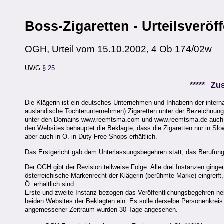
Boss-Zigaretten - Urteilsveröf
OGH, Urteil vom 15.10.2002, 4 Ob 174/02w
UWG
§ 25
***** Z
Die Klägerin ist ein deutsches Unternehmen und Inhaberin der intern
ausländische Tochterunternehmen) Zigaretten unter der Bezeichnung 
unter den Domains www.reemtsma.com und www.reemtsma.de auch in 
den Websites behauptet die Beklagte, dass die Zigaretten nur in Slow
aber auch in Ö. in Duty Free Shops erhältlich.
Das Erstgericht gab dem Unterlassungsbegehren statt; das Berufungs
Der OGH gibt der Revision teilweise Folge. Alle drei Instanzen ging
österreichische Markenrecht der Klägerin (berühmte Marke) eingreift,
Ö. erhältlich sind.
Erste und zweite Instanz bezogen das Veröffentlichungsbegehren ne
beiden Websites der Beklagten ein. Es solle derselbe Personenkreis
angemessener Zeitraum wurden 30 Tage angesehen.