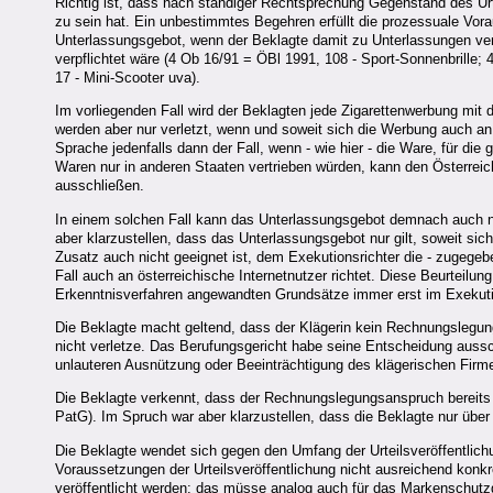
Richtig ist, dass nach ständiger Rechtsprechung Gegenstand des Ur
zu sein hat. Ein unbestimmtes Begehren erfüllt die prozessuale Vorau
Unterlassungsgebot, wenn der Beklagte damit zu Unterlassungen verur
verpflichtet wäre (4 Ob 16/91 = ÖBl 1991, 108 - Sport-Sonnenbrille;
17 - Mini-Scooter uva).
Im vorliegenden Fall wird der Beklagten jede Zigarettenwerbung mit d
werden aber nur verletzt, wenn und soweit sich die Werbung auch an ö
Sprache jedenfalls dann der Fall, wenn - wie hier - die Ware, für die 
Waren nur in anderen Staaten vertrieben würden, kann den Österrei
ausschließen.
In einem solchen Fall kann das Unterlassungsgebot demnach auch ni
aber klarzustellen, dass das Unterlassungsgebot nur gilt, soweit s
Zusatz auch nicht geeignet ist, dem Exekutionsrichter die - zugegeb
Fall auch an österreichische Internetnutzer richtet. Diese Beurteilung
Erkenntnisverfahren angewandten Grundsätze immer erst im Exeku
Die Beklagte macht geltend, dass der Klägerin kein Rechnungslegun
nicht verletze. Das Berufungsgericht habe seine Entscheidung aussch
unlauteren Ausnützung oder Beeinträchtigung des klägerischen Firm
Die Beklagte verkennt, dass der Rechnungslegungsanspruch bereits au
PatG). Im Spruch war aber klarzustellen, dass die Beklagte nur üb
Die Beklagte wendet sich gegen den Umfang der Urteilsveröffentlich
Voraussetzungen der Urteilsveröffentlichung nicht ausreichend konk
veröffentlicht werden; das müsse analog auch für das Markenschut