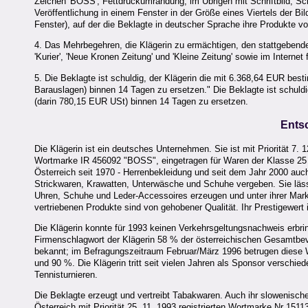
Zeichen 'BOSS', Fettdruckumrandung, im Übrigen mit Schriftbild, Sch
Veröffentlichung in einem Fenster in der Größe eines Viertels der Bil
Fenster), auf der die Beklagte in deutscher Sprache ihre Produkte vor
4. Das Mehrbegehren, die Klägerin zu ermächtigen, den stattgebend
'Kurier', 'Neue Kronen Zeitung' und 'Kleine Zeitung' sowie im Interne
5. Die Beklagte ist schuldig, der Klägerin die mit 6.368,64 EUR be
Barauslagen) binnen 14 Tagen zu ersetzen." Die Beklagte ist schuld
(darin 780,15 EUR USt) binnen 14 Tagen zu ersetzen.
Ents
Die Klägerin ist ein deutsches Unternehmen. Sie ist mit Priorität 7. 1
Wortmarke IR 456092 "BOSS", eingetragen für Waren der Klasse 25 (Be
Österreich seit 1970 - Herrenbekleidung und seit dem Jahr 2000 auc
Strickwaren, Krawatten, Unterwäsche und Schuhe vergeben. Sie läss
Uhren, Schuhe und Leder-Accessoires erzeugen und unter ihrer Marke 
vertriebenen Produkte sind von gehobener Qualität. Ihr Prestigewert
Die Klägerin konnte für 1993 keinen Verkehrsgeltungsnachweis erb
Firmenschlagwort der Klägerin 58 % der österreichischen Gesamtbe
bekannt; im Befragungszeitraum Februar/März 1996 betrugen diese
und 90 %. Die Klägerin tritt seit vielen Jahren als Sponsor verschi
Tennisturnieren.
Die Beklagte erzeugt und vertreibt Tabakwaren. Auch ihr slowenisch
Österreich mit Priorität 25. 11. 1993 registrierten Wortmarke Nr 1511