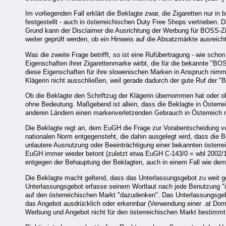
Im vorliegenden Fall erklärt die Beklagte zwar, die Zigaretten nur in
festgestellt - auch in österreichischen Duty Free Shops vertrieben. D
Grund kann der Disclaimer die Ausrichtung der Werbung für BOSS-Zig
weiter geprüft werden, ob ein Hinweis auf die Absatzmärkte ausreich
Was die zweite Frage betrifft, so ist eine Rufübertragung - wie schon
Eigenschaften ihrer Zigarettenmarke wirbt, die für die bekannte "BOS
diese Eigenschaften für ihre slowenischen Marken in Anspruch nimmt,
Klägerin nicht ausschließen, weil gerade dadurch der gute Ruf der 
Ob die Beklagte den Schriftzug der Klägerin übernommen hat oder ob s
ohne Bedeutung. Maßgebend ist allein, dass die Beklagte in Österrei
anderen Ländern einen markenverletzenden Gebrauch in Österreich n
Die Beklagte regt an, dem EuGH die Frage zur Vorabentscheidung 
nationalen Norm entgegensteht, die dahin ausgelegt wird, dass die 
unlautere Ausnutzung oder Beeinträchtigung einer bekannten österreich
EuGH immer wieder betont (zuletzt etwa EuGH C-143/0 = wbl 2002/171
entgegen der Behauptung der Beklagten, auch in einem Fall wie dem
Die Beklagte macht geltend, dass das Unterlassungsgebot zu weit g
Unterlassungsgebot erfasse seinem Wortlaut nach jede Benutzung "im
auf den österreichischen Markt "dazudenken". Das Unterlassungsgeb
das Angebot ausdrücklich oder erkennbar (Verwendung einer .at Domai
Werbung und Angebot nicht für den österreichischen Markt bestimmt