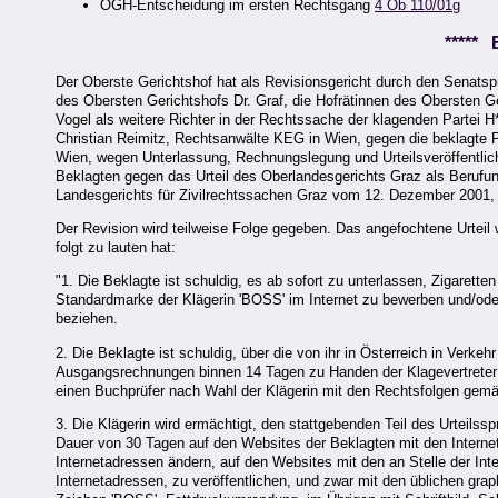
OGH-Entscheidung im ersten Rechtsgang
4 Ob 110/01g
*****
Der Oberste Gerichtshof hat als Revisionsgericht durch den Senatsp
des Obersten Gerichtshofs Dr. Graf, die Hofrätinnen des Obersten G
Vogel als weitere Richter in der Rechtssache der klagenden Partei H**
Christian Reimitz, Rechtsanwälte KEG in Wien, gegen die beklagte Pa
Wien, wegen Unterlassung, Rechnungslegung und Urteilsveröffentlich
Beklagten gegen das Urteil des Oberlandesgerichts Graz als Berufu
Landesgerichts für Zivilrechtssachen Graz vom 12. Dezember 2001, G
Der Revision wird teilweise Folge gegeben. Das angefochtene Urteil w
folgt zu lauten hat:
"1. Die Beklagte ist schuldig, es ab sofort zu unterlassen, Zigare
Standardmarke der Klägerin 'BOSS' im Internet zu bewerben und/ode
beziehen.
2. Die Beklagte ist schuldig, über die von ihr in Österreich in Verk
Ausgangsrechnungen binnen 14 Tagen zu Handen der Klagevertreter
einen Buchprüfer nach Wahl der Klägerin mit den Rechtsfolgen gem
3. Die Klägerin wird ermächtigt, den stattgebenden Teil des Urteils
Dauer von 30 Tagen auf den Websites der Beklagten mit den Intern
Internetadressen ändern, auf den Websites mit den an Stelle der
Internetadressen, zu veröffentlichen, und zwar mit den üblichen g