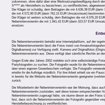
zukommen, ohne dafür über eine Werknutzungsbewilligung durch den K
S***** als Herstellerin zu bezeichnen, zu veröffentlichen, abgewiesen
Der Kläger ist schuldig, dem Beklagten die mit 4.636,38 EUR (dari
die mit 4.572,90 EUR (darin 762,15 EUR Umsatzsteuer) bestimmten 
Der Kläger ist weiters schuldig, dem Beklagten die mit 4.076,20 E
Nebenintervenientin die mit 1.941,42 EUR (darin 323,57 EUR Umsat
ersetzen.
Ents
Die Nebenintervenientin betreibt eine Internetplattform, auf der rege
Die Nebenintervenientin lässt die Fotos meist von Amateurfotografe
Digitalkamera) zur Verfügung stellt. Kamera und Originalfotos (Origi
Nebenintervenientin aus. Diese verfügt über sämtliche Rechte an de
Gegen Ende des Jahres 2002 meldete sich eine selbstständige Fotogra
Partyfotografen zu suchen. Die Fotografin wurde für die Nebeninterve
über einen eigenen Gewerbeschein verfügte. Die Fotografin verwendet
erteilte ihr die Aufträge mündlich. Für ihre Arbeit erhielt sie ein P
in bereits für die Website der Nebenintervenientin geeigneter (verkle
zurück.
Die Mitarbeiterin der Nebenintervenientin war der Meinung, dass a
Nebenintervenientin zustünden, weil diese keinen entsprechenden Vorb
Nebenintervenientin zugesagt hätte, sie räume dieser an den Fotos
fest, dass sich die Nebenintervenientin der Fotografin gegenüber verp
Herstellerbezeichnung zu veröffentlichen.