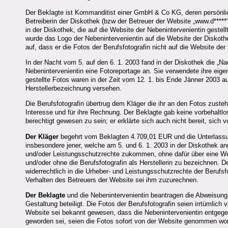
Der Beklagte ist Kommanditist einer GmbH & Co KG, deren persönlich 
Betreiberin der Diskothek (bzw der Betreuer der Website „www.d*****
in der Diskothek, die auf die Website der Nebenintervenientin geste
wurde das Logo der Nebenintervenientin auf die Website der Diskothek
auf, dass er die Fotos der Berufsfotografin nicht auf die Website der 
In der Nacht vom 5. auf den 6. 1. 2003 fand in der Diskothek die „Nac
Nebenintervenientin eine Fotoreportage an. Sie verwendete ihre eige
gestellte Fotos waren in der Zeit vom 12. 1. bis Ende Jänner 2003 au
Herstellerbezeichnung versehen.
Die Berufsfotografin übertrug dem Kläger die ihr an den Fotos zus
Interesse und für ihre Rechnung. Der Beklagte gab keine vorbehaltlo
berechtigt gewesen zu sein; er erklärte sich auch nicht bereit, sich v
Der Kläger
begehrt vom Beklagten 4.709,01 EUR und die Unterlassung 
insbesondere jener, welche am 5. und 6. 1. 2003 in der Diskothek an
und/oder Leistungsschutzrechte zukommen, ohne dafür über eine Wer
und/oder ohne die Berufsfotografin als Herstellerin zu bezeichnen.
widerrechtlich in die Urheber- und Leistungsschutzrechte der Berufsfot
Verhalten des Betreuers der Website sei ihm zuzurechnen.
Der Beklagte
und die Nebenintervenientin beantragen die Abweisung
Gestaltung beteiligt. Die Fotos der Berufsfotografin seien irrtümlic
Website sei bekannt gewesen, dass die Nebenintervenientin entgegen 
geworden sei, seien die Fotos sofort von der Website genommen wo