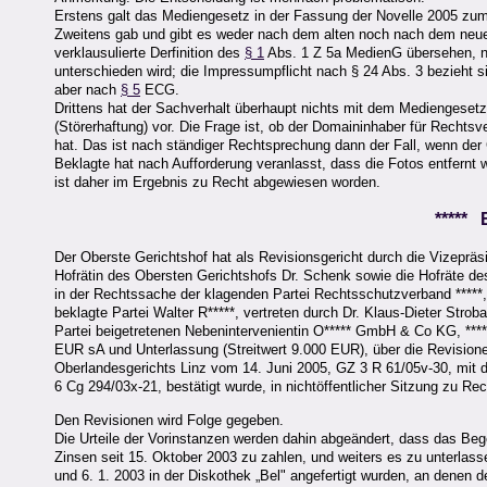
Erstens galt das Mediengesetz in der Fassung der Novelle 2005 zum 
Zweitens gab und gibt es weder nach dem alten noch nach dem neue
verklausulierte Derfinition des
§ 1
Abs. 1 Z 5a MedienG übersehen, n
unterschieden wird; die Impressumpflicht nach § 24 Abs. 3 bezieht si
aber nach
§ 5
ECG.
Drittens hat der Sachverhalt überhaupt nichts mit dem Mediengesetz z
(Störerhaftung) vor. Die Frage ist, ob der Domaininhaber für Rechtsv
hat. Das ist nach ständiger Rechtsprechung dann der Fall, wenn der G
Beklagte hat nach Aufforderung veranlasst, dass die Fotos entfernt 
ist daher im Ergebnis zu Recht abgewiesen worden.
*****
Der Oberste Gerichtshof hat als Revisionsgericht durch die Vizepräs
Hofrätin des Obersten Gerichtshofs Dr. Schenk sowie die Hofräte des 
in der Rechtssache der klagenden Partei Rechtsschutzverband *****, 
beklagte Partei Walter R*****, vertreten durch Dr. Klaus-Dieter Stro
Partei beigetretenen Nebenintervenientin O***** GmbH & Co KG, ****
EUR sA und Unterlassung (Streitwert 9.000 EUR), über die Revisione
Oberlandesgerichts Linz vom 14. Juni 2005, GZ 3 R 61/05v-30, mit 
6 Cg 294/03x-21, bestätigt wurde, in nichtöffentlicher Sitzung zu Rec
Den Revisionen wird Folge gegeben.
Die Urteile der Vorinstanzen werden dahin abgeändert, dass das B
Zinsen seit 15. Oktober 2003 zu zahlen, und weiters es zu unterlasse
und 6. 1. 2003 in der Diskothek „Bel" angefertigt wurden, an denen 