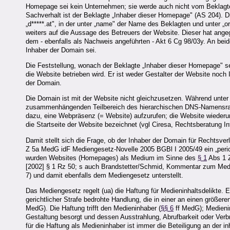
Homepage sei kein Unternehmen; sie werde auch nicht vom Beklagten
Sachverhalt ist der Beklagte „Inhaber dieser Homepage" (AS 204). Di
„d*****.at", in der unter „name" der Name des Beklagten und unter „o
weiters auf die Aussage des Betreuers der Website. Dieser hat ange
dem - ebenfalls als Nachweis angeführten - Akt 6 Cg 98/03y. An bei
Inhaber der Domain sei.
Die Feststellung, wonach der Beklagte „Inhaber dieser Homepage" sei
die Website betrieben wird. Er ist weder Gestalter der Website noch 
der Domain.
Die Domain ist mit der Website nicht gleichzusetzen. Während unte
zusammenhängenden Teilbereich des hierarchischen DNS-Namensr
dazu, eine Webpräsenz (= Website) aufzurufen; die Website wiede
die Startseite der Website bezeichnet (vgl Ciresa, Rechtsberatung Int
Damit stellt sich die Frage, ob der Inhaber der Domain für Rechtsver
Z 5a MedG idF Mediengesetz-Novelle 2005 BGBl I 2005/49 ein „perio
wurden Websites (Homepages) als Medium im Sinne des
§ 1
Abs 1 Z
[2002] § 1 Rz 50; s auch Brandstetter/Schmid, Kommentar zum Med
7) und damit ebenfalls dem Mediengesetz unterstellt.
Das Mediengesetz regelt (ua) die Haftung für Medieninhaltsdelikte. 
gerichtlicher Strafe bedrohte Handlung, die in einer an einen größere
MedG). Die Haftung trifft den Medieninhaber (
§§ 6
ff MedG); Medienin
Gestaltung besorgt und dessen Ausstrahlung, Abrufbarkeit oder Verbr
für die Haftung als Medieninhaber ist immer die Beteiligung an der in