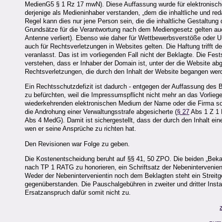
MedienG5 § 1 Rz 17 mwN). Diese Auffassung wurde für elektronische
derjenige als Medieninhaber verstanden, „dem die inhaltliche und reda
Regel kann dies nur jene Person sein, die die inhaltliche Gestaltu
Grundsätze für die Verantwortung nach dem Mediengesetz gelten auch
Antenne verliert). Ebenso wie daher für Wettbewerbsverstöße oder U
auch für Rechtsverletzungen in Websites gelten. Die Haftung trifft de
veranlasst. Das ist im vorliegenden Fall nicht der Beklagte. Die Fest
verstehen, dass er Inhaber der Domain ist, unter der die Website abg
Rechtsverletzungen, die durch den Inhalt der Website begangen wer
Ein Rechtsschutzdefizit ist dadurch - entgegen der Auffassung des Be
zu befürchten, weil die Impressumspflicht nicht mehr an das Vorli
wiederkehrenden elektronischen Medium der Name oder die Firma so
die Androhung einer Verwaltungsstrafe abgesicherte (
§ 27
Abs 1 Z 1 M
Abs 4 MedG). Damit ist sichergestellt, dass der durch den Inhalt ei
wen er seine Ansprüche zu richten hat.
Den Revisionen war Folge zu geben.
Die Kostenentscheidung beruht auf §§ 41, 50 ZPO. Die beiden „Bekan
nach TP 1 RATG zu honorieren, ein Schriftsatz der Nebenintervenient
Weder der Nebenintervenientin noch dem Beklagten steht ein Strei
gegenüberstanden. Die Pauschalgebühren in zweiter und dritter Inst
Ersatzanspruch dafür somit nicht zu.