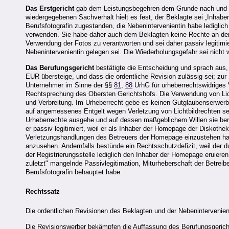
Das Erstgericht
gab dem Leistungsbegehren dem Grunde nach und 
wiedergegebenen Sachverhalt hielt es fest, der Beklagte sei „Inhab
Berufsfotografin zugestanden, die Nebenintervenientin habe ledigli
verwenden. Sie habe daher auch dem Beklagten keine Rechte an den
Verwendung der Fotos zu verantworten und sei daher passiv legitimier
Nebenintervenientin gelegen sei. Die Wiederholungsgefahr sei nicht 
Das Berufungsgericht
bestätigte die Entscheidung und sprach aus
EUR übersteige, und dass die ordentliche Revision zulässig sei; zu
Unternehmer im Sinne der §§
81
,
88
UrhG für urheberrechtswidriges
Rechtsprechung des Obersten Gerichtshofs. Die Verwendung von Lich
und Verbreitung. Im Urheberrecht gebe es keinen Gutglaubenserwerb
auf angemessenes Entgelt wegen Verletzung von Lichtbildrechten sei
Urheberrechte ausgehe und auf dessen maßgeblichem Willen sie ber
er passiv legitimiert, weil er als Inhaber der Homepage der Diskot
Verletzungshandlungen des Betreuers der Homepage einzustehen habe
anzusehen. Andernfalls bestünde ein Rechtsschutzdefizit, weil der d
der Registrierungsstelle lediglich den Inhaber der Homepage eruier
zuletzt" mangelnde Passivlegitimation, Miturheberschaft der Betreib
Berufsfotografin behauptet habe.
Rechtssatz
Die ordentlichen Revisionen des Beklagten und der Nebenintervenient
Die Revisionswerber bekämpfen die Auffassung des Berufungsgerich