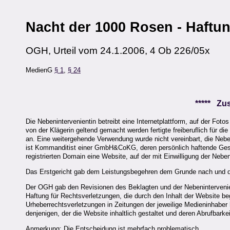
Nacht der 1000 Rosen - Haftu
OGH, Urteil vom 24.1.2006, 4 Ob 226/05x
MedienG
§ 1
,
§ 24
***** Z
Die Nebenintervenientin betreibt eine Internetplattform, auf der Foto
von der Klägerin geltend gemacht werden fertigte freiberuflich für d
an. Eine weitergehende Verwendung wurde nicht vereinbart, die Neb
ist Kommanditist einer GmbH&CoKG, deren persönlich haftende Gesell
registrierten Domain eine Website, auf der mit Einwilligung der Neben
Das Erstgericht gab dem Leistungsbegehren dem Grunde nach und de
Der OGH gab den Revisionen des Beklagten und der Nebenintervenient
Haftung für Rechtsverletzungen, die durch den Inhalt der Website 
Urheberrechtsverletzungen in Zeitungen der jeweilige Medieninhaber h
denjenigen, der die Website inhaltlich gestaltet und deren Abrufbarke
Anmerkung: Die Entscheidung ist mehrfach problematisch.