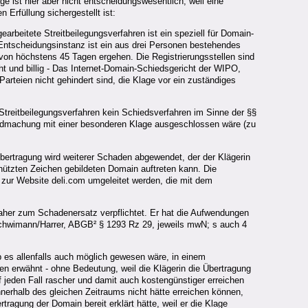
e ist hier aber nicht entscheidungswesentlich, weil eine
Erfüllung sichergestellt ist:
rbeitete Streitbeilegungsverfahren ist ein speziell für Domain-
 Entscheidungsinstanz ist ein aus drei Personen bestehendes
 von höchstens 45 Tagen ergehen. Die Registrierungsstellen sind
ht und billig - Das Internet-Domain-Schiedsgericht der WIPO,
rteien nicht gehindert sind, die Klage vor ein zuständiges
 Streitbeilegungsverfahren kein Schiedsverfahren im Sinne der §§
tendmachung mit einer besonderen Klage ausgeschlossen wäre (zu
Übertragung wird weiterer Schaden abgewendet, der der Klägerin
chützten Zeichen gebildeten Domain auftreten kann. Die
 zur Website deli.com umgeleitet werden, die mit dem
 daher zum Schadenersatz verpflichtet. Er hat die Aufwendungen
Schwimann/Harrer, ABGB² § 1293 Rz 29, jeweils mwN; s auch 4
b es allenfalls auch möglich gewesen wäre, in einem
ben erwähnt - ohne Bedeutung, weil die Klägerin die Übertragung
 jeden Fall rascher und damit auch kostengünstiger erreichen
nerhalb des gleichen Zeitraums nicht hätte erreichen können,
tragung der Domain bereit erklärt hätte, weil er die Klage