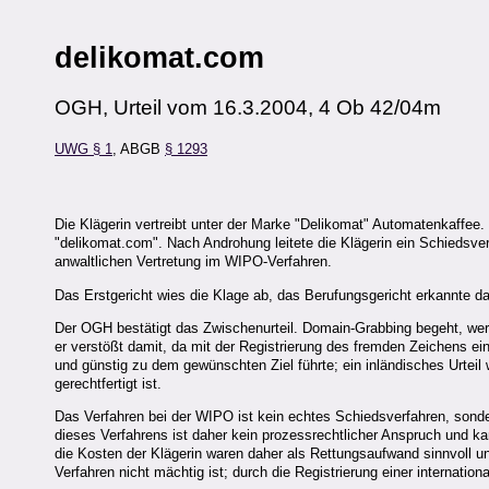
delikomat.com
OGH, Urteil vom 16.3.2004, 4 Ob 42/04m
UWG § 1
, ABGB
§ 1293
Die Klägerin vertreibt unter der Marke "Delikomat" Automatenkaffee. 
"delikomat.com". Nach Androhung leitete die Klägerin ein Schiedsve
anwaltlichen Vertretung im WIPO-Verfahren.
Das Erstgericht wies die Klage ab, das Berufungsgericht erkannte 
Der OGH bestätigt das Zwischenurteil. Domain-Grabbing begeht, wer
er verstößt damit, da mit der Registrierung des fremden Zeichens e
und günstig zu dem gewünschten Ziel führte; ein inländisches Urteil 
gerechtfertigt ist.
Das Verfahren bei der WIPO ist kein echtes Schiedsverfahren, sonde
dieses Verfahrens ist daher kein prozessrechtlicher Anspruch und 
die Kosten der Klägerin waren daher als Rettungsaufwand sinnvoll u
Verfahren nicht mächtig ist; durch die Registrierung einer internat