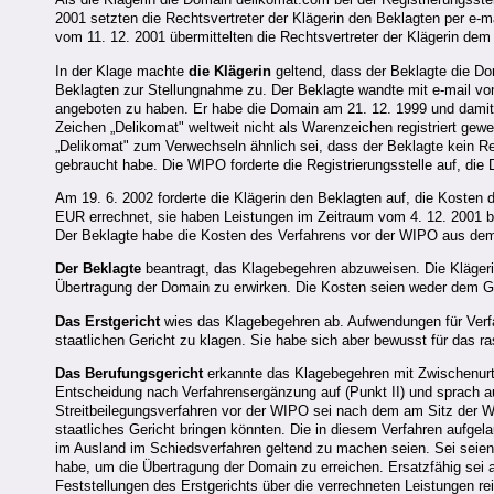
2001 setzten die Rechtsvertreter der Klägerin den Beklagten per e-m
vom 11. 12. 2001 übermittelten die Rechtsvertreter der Klägerin dem 
In der Klage machte
die Klägerin
geltend, dass der Beklagte die Do
Beklagten zur Stellungnahme zu. Der Beklagte wandte mit e-mail vom 2
angeboten zu haben. Er habe die Domain am 21. 12. 1999 und damit e
Zeichen „Delikomat" weltweit nicht als Warenzeichen registriert g
„Delikomat" zum Verwechseln ähnlich sei, dass der Beklagte kein R
gebraucht habe. Die WIPO forderte die Registrierungsstelle auf, die
Am 19. 6. 2002 forderte die Klägerin den Beklagten auf, die Kosten
EUR errechnet, sie haben Leistungen im Zeitraum vom 4. 12. 2001 b
Der Beklagte habe die Kosten des Verfahrens vor der WIPO aus dem
Der Beklagte
beantragt, das Klagebegehren abzuweisen. Die Klägerin 
Übertragung der Domain zu erwirken. Die Kosten seien weder dem G
Das Erstgericht
wies das Klagebegehren ab. Aufwendungen für Verfa
staatlichen Gericht zu klagen. Sie habe sich aber bewusst für das 
Das Berufungsgericht
erkannte das Klagebegehren mit Zwischenurtei
Entscheidung nach Verfahrensergänzung auf (Punkt II) und sprach a
Streitbeilegungsverfahren vor der WIPO sei nach dem am Sitz der WI
staatliches Gericht bringen könnten. Die in diesem Verfahren aufgel
im Ausland im Schiedsverfahren geltend zu machen seien. Sei seien 
habe, um die Übertragung der Domain zu erreichen. Ersatzfähig sei 
Feststellungen des Erstgerichts über die verrechneten Leistungen r