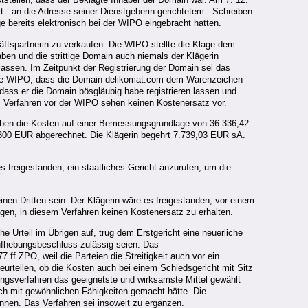
t - an die Adresse seiner Dienstgeberin gerichtetem - Schreiben
ge bereits elektronisch bei der WIPO eingebracht hatten.
äftspartnerin zu verkaufen. Die WIPO stellte die Klage dem
aben und die strittige Domain auch niemals der Klägerin
assen. Im Zeitpunkt der Registrierung der Domain sei das
d die WIPO, dass die Domain delikomat.com dem Warenzeichen
ass er die Domain bösgläubig habe registrieren lassen und
as Verfahren vor der WIPO sehen keinen Kostenersatz vor.
 haben die Kosten auf einer Bemessungsgrundlage von 36.336,42
 300 EUR abgerechnet. Die Klägerin begehrt 7.739,03 EUR sA.
s freigestanden, ein staatliches Gericht anzurufen, um die
n Dritten sein. Der Klägerin wäre es freigestanden, vor einem
gen, in diesem Verfahren keinen Kostenersatz zu erhalten.
 Urteil im Übrigen auf, trug dem Erstgericht eine neuerliche
ufhebungsbeschluss zulässig seien. Das
f ZPO, weil die Parteien die Streitigkeit auch vor ein
eurteilen, ob die Kosten auch bei einem Schiedsgericht mit Sitz
ungsverfahren das geeignetste und wirksamste Mittel gewählt
sch mit gewöhnlichen Fähigkeiten gemacht hätte. Die
nnen. Das Verfahren sei insoweit zu ergänzen.