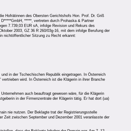
ie Hofrätinnen des Obersten Gerichtshofs Hon. Prof. Dr. Griß
i D*****GmbH, *****, vertreten durch Prohaska & Partner
wegen 7.739,03 EUR sA, infolge Revision und Rekurs des
Oktober 2003, GZ 36 R 260/03g-16, mit dem infolge Berufung der
n nichtöffentlicher Sitzung zu Recht erkannt:
ei und in der Tschechischen Republik eingetragen. In Österreich
ertrieben wird. In Österreich ist die Klägerin in ihrer Branche
s Unternehmen auch beauftragt gewesen wäre, für die Klägerin
eberin in der Firmenzentrale der Klägerin tätig. Er hat dort (ua)
ain nie nutzen. Der Beklagte trat der Registrierungsstelle
n der Zeit zwischen September und Dezember 2001 veranlasste der
ststellen, dass der Beklagte Inhaber der Domain war. Am 7. 12.