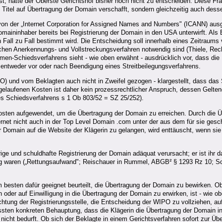
, hatte der Oberste Gerichtshof bisher noch nicht zu entscheiden. Diese Frag
itel auf Übertragung der Domain verschafft, sondern gleichzeitig auch dessen 
von der „Internet Corporation for Assigned Names and Numbers" (ICANN) ausgea
maininhaber bereits bei Registrierung der Domain in den USA unterwirft. Als
 Fall zu Fall bestimmt wird. Die Entscheidung soll innerhalb eines Zeitraums
lichen Anerkennungs- und Vollstreckungsverfahren notwendig sind (Thiele, Rec
n-Schiedsverfahrens sieht - wie oben erwähnt - ausdrücklich vor, dass die Pa
 entweder vor oder nach Beendigung eines Streitbeilegungsverfahrens.
PO) und vom Beklagten auch nicht in Zweifel gezogen - klargestellt, dass das
ufgelaufenen Kosten ist daher kein prozessrechtlicher Anspruch, dessen Gel
es Schiedsverfahrens s 1 Ob 803/52 = SZ 25/252).
 Kosten aufgewendet, um die Übertragung der Domain zu erreichen. Durch die 
ternet nicht auch in der Top Level Domain .com unter der aus dem für sie ges
r Domain auf die Website der Klägerin zu gelangen, wird enttäuscht, wenn sie
ige und schuldhafte Registrierung der Domain adäquat verursacht; er ist ihr
äßig waren („Rettungsaufwand"; Reischauer in Rummel, ABGB² § 1293 Rz 10; 
 besten dafür geeignet beurteilt, die Übertragung der Domain zu bewirken. O
n oder auf Einwilligung in die Übertragung der Domain zu erwirken, ist - wie o
htung der Registrierungsstelle, die Entscheidung der WIPO zu vollziehen, auf
ssten konkreten Behauptung, dass die Klägerin die Übertragung der Domain in
 nicht bedurft. Ob sich der Beklagte in einem Gerichtsverfahren sofort zur Über