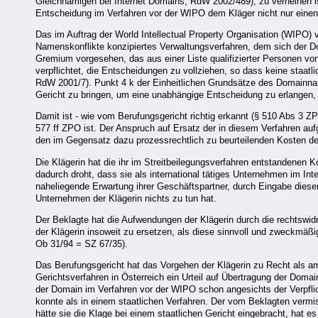
Gleichnamigen bei Internet Domains, RdW 2002/489), zu verneinen ist
Entscheidung im Verfahren vor der WIPO dem Kläger nicht nur einen T
Das im Auftrag der World Intellectual Property Organisation (WIPO) 
Namenskonflikte konzipiertes Verwaltungsverfahren, dem sich der Do
Gremium vorgesehen, das aus einer Liste qualifizierter Personen von
verpflichtet, die Entscheidungen zu vollziehen, so dass keine staat
RdW 2001/7). Punkt 4 k der Einheitlichen Grundsätze des Domainname
Gericht zu bringen, um eine unabhängige Entscheidung zu erlangen,
Damit ist - wie vom Berufungsgericht richtig erkannt (§ 510 Abs 3 Z
577 ff ZPO ist. Der Anspruch auf Ersatz der in diesem Verfahren a
den im Gegensatz dazu prozessrechtlich zu beurteilenden Kosten d
Die Klägerin hat die ihr im Streitbeilegungsverfahren entstandenen
dadurch droht, dass sie als international tätiges Unternehmen im In
naheliegende Erwartung ihrer Geschäftspartner, durch Eingabe diese
Unternehmen der Klägerin nichts zu tun hat.
Der Beklagte hat die Aufwendungen der Klägerin durch die rechtswidr
der Klägerin insoweit zu ersetzen, als diese sinnvoll und zweckm
Ob 31/94 = SZ 67/35).
Das Berufungsgericht hat das Vorgehen der Klägerin zu Recht als am
Gerichtsverfahren in Österreich ein Urteil auf Übertragung der Domai
der Domain im Verfahren vor der WIPO schon angesichts der Verpflic
konnte als in einem staatlichen Verfahren. Der vom Beklagten vermi
hätte sie die Klage bei einem staatlichen Gericht eingebracht, hat es