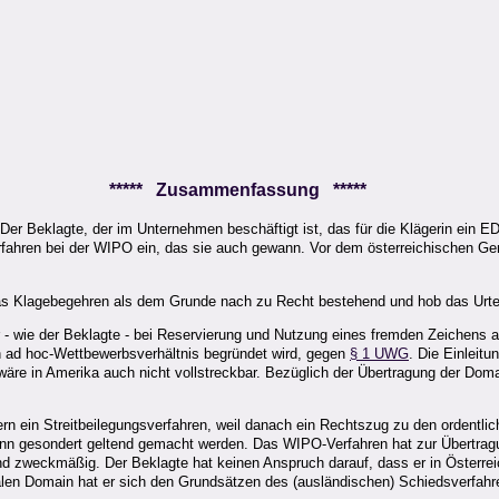
***** Zusammenfassung *****
Der Beklagte, der im Unternehmen beschäftigt ist, das für die Klägerin ein EDV
rfahren bei der WIPO ein, das sie auch gewann. Vor dem österreichischen Ger
das Klagebegehren als dem Grunde nach zu Recht bestehend und hob das Urtei
 - wie der Beklagte - bei Reservierung und Nutzung eines fremden Zeichens 
in ad hoc-Wettbewerbsverhältnis begründet wird, gegen
§ 1 UWG
. Die Einleit
wäre in Amerika auch nicht vollstreckbar. Bezüglich der Übertragung der Domai
rn ein Streitbeilegungsverfahren, weil danach ein Rechtszug zu den ordentlic
kann gesondert geltend gemacht werden. Das WIPO-Verfahren hat zur Übertrag
nd zweckmäßig. Der Beklagte hat keinen Anspruch darauf, dass er in Österrei
ionalen Domain hat er sich den Grundsätzen des (ausländischen) Schiedsverfahr