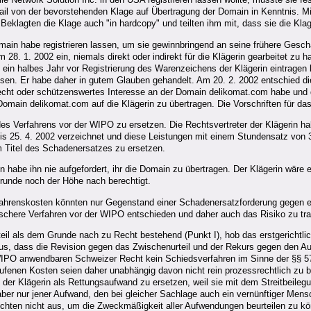
ail von der bevorstehenden Klage auf Übertragung der Domain in Kenntnis. Mi
Beklagten die Klage auch "in hardcopy" und teilten ihm mit, dass sie die Kla
main habe registrieren lassen, um sie gewinnbringend an seine frühere Gesch
8. 1. 2002 ein, niemals direkt oder indirekt für die Klägerin gearbeitet zu h
in halbes Jahr vor Registrierung des Warenzeichens der Klägerin eintragen l
ewesen. Er habe daher in gutem Glauben gehandelt. Am 20. 2. 2002 entschie
echt oder schützenswertes Interesse an der Domain delikomat.com habe und d
 Domain delikomat.com auf die Klägerin zu übertragen. Die Vorschriften für d
 des Verfahrens vor der WIPO zu ersetzen. Die Rechtsvertreter der Klägerin
is 25. 4. 2002 verzeichnet und diese Leistungen mit einem Stundensatz von
 Titel des Schadenersatzes zu ersetzen.
habe ihn nie aufgefordert, ihr die Domain zu übertragen. Der Klägerin wäre e
runde noch der Höhe nach berechtigt.
hrenskosten könnten nur Gegenstand einer Schadenersatzforderung gegen eine
raschere Verfahren vor der WIPO entschieden und daher auch das Risiko zu tra
l als dem Grunde nach zu Recht bestehend (Punkt I), hob das erstgerichtliche
us, dass die Revision gegen das Zwischenurteil und der Rekurs gegen den A
PO anwendbaren Schweizer Recht kein Schiedsverfahren im Sinne der §§ 577 f
aufenen Kosten seien daher unabhängig davon nicht rein prozessrechtlich zu b
der Klägerin als Rettungsaufwand zu ersetzen, weil sie mit dem Streitbeileg
aber nur jener Aufwand, den bei gleicher Sachlage auch ein vernünftiger Men
eichten nicht aus, um die Zweckmäßigkeit aller Aufwendungen beurteilen zu kö