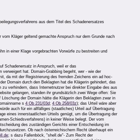
itbeilegungsverfahrens aus dem Titel des Schadenersatzes
s der vom Kläger geltend gemachte Anspruch nur dem Grunde nach
hn in einer Klage vorgebrachten Vorwürfe zu bestreiten und
uf Schadenersatz in Anspruch, weil er das
n verweigert hat. Domain-Grabbing begeht, wer - wie der
t, da mit der Registrierung des fremden Zeichens ein ad hoc-
der Domain durch den Beklagten hat die Klägerin gehindert, das
zu verhindern, dass Internetnutzer bei direkter Eingabe des aus
ite gelangen, standen ihr grundsätzlich zwei Wege offen: Sie
f Löschung der Domain hätte die Klägerin den Beklagten zwar in
 Domainname s
4 Ob 231/03d
;
4 Ob 258/03z
); das Urteil wäre aber
e auch für ein allfälliges (staatliches) Urteil auf Übertragung
e eines innerstaatlichen Urteils genügt, um die Übertragung der
nnamen-Schiedsverfahrens) in keiner Weise belegt. Der vom
 Entscheidung des zuständigen Gerichts einer Entscheidung im
 durchzusetzen. Ob nach österreichischem Recht überhaupt ein
ll.de
; s dazu Fallenböck, "shell.de"- Zum Recht der