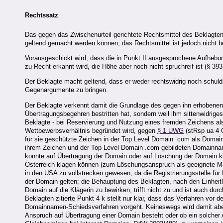
Rechtssatz
Das gegen das Zwischenurteil gerichtete Rechtsmittel des Beklagten
geltend gemacht werden können; das Rechtsmittel ist jedoch nicht be
Vorausgeschickt wird, dass die in Punkt II ausgesprochene Aufhebun
zu Recht erkannt wird, die Höhe aber noch nicht spruchreif ist (§ 39
Der Beklagte macht geltend, dass er weder rechtswidrig noch schuldh
Gegenargumente zu bringen.
Der Beklagte verkennt damit die Grundlage des gegen ihn erhobenen
Übertragungsbegehren bestritten hat, sondern weil ihm sittenwidrig
Beklagte - bei Reservierung und Nutzung eines fremden Zeichens als
Wettbewerbsverhältnis begründet wird, gegen
§ 1 UWG
(stRsp ua 4 
für sie geschützte Zeichen in der Top Level Domain .com als Domain
ihrem Zeichen und der Top Level Domain .com gebildeten Domainna
konnte auf Übertragung der Domain oder auf Löschung der Domain kla
Österreich klagen können (zum Löschungsanspruch als geeignete 
in den USA zu vollstrecken gewesen, da die Registrierungsstelle für 
der Domain gelten; die Behauptung des Beklagten, nach den Einheit
Domain auf die Klägerin zu bewirken, trifft nicht zu und ist auch d
Beklagten zitierte Punkt 4 k stellt nur klar, dass das Verfahren vo
Domainnamen-Schiedsverfahren vorgeht. Keineswegs wird damit aber 
Anspruch auf Übertragung einer Domain besteht oder ob ein solcher