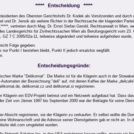
***** Entscheidung *****
räsidenten des Obersten Gerichtshofs Dr. Kodek als Vorsitzenden und durch d
l und Dr. Jensik als weitere Richter in der Rechtssache der klagenden Parte
*****, vertreten durch Mag. Dr. Ernst Stefan Gerold, Rechtsanwalt in Wien, 
s Landesgerichts für Zivilrechtssachen Wien als Berufungsgericht vom 23. 
, GZ 7 C 2095/02a-11, teilweise abgeändert und teilweise aufgehoben wurde, i
 nicht Folge gegeben.
nur Punkt I bestehen bleibt, Punkt II jedoch ersatzlos wegfällt.
n.
Entscheidungsgründe:
chischen Marke "Delikomat". Die Marke ist für die Klägerin auch in der Slowak
Automaten der Bezeichnung "deli" auf, mit denen Kaffee der Marke „delicafe" v
elikomat.de, delikomat.cz und delikomat.si registrieren.
der Klägerin ein EDV-Projekt betreut und ein Netzwerk aufgebaut hat. Dass da
der Zeit von Jänner 1997 bis September 2000 war der Beklagte für seine Dienstg
Absicht registrieren, sie der Klägerin zu verkaufen. Er selbst wollte die Dom
 seine Wohnanschrift und die Adresse seiner Dienstgeberin gab er nicht an. I
bsite deli.com umgeleitet wurden.
le Network Solution Inc. in den USA registrieren lassen wollte, musste sie fe