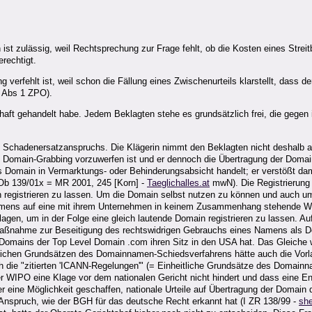
 ist zulässig, weil Rechtsprechung zur Frage fehlt, ob die Kosten eines Stre
rechtigt.
g verfehlt ist, weil schon die Fällung eines Zwischenurteils klarstellt, das
3 Abs 1 ZPO).
aft gehandelt habe. Jedem Beklagten stehe es grundsätzlich frei, die gegen i
 Schadenersatzanspruchs. Die Klägerin nimmt den Beklagten nicht deshalb a
es Domain-Grabbing vorzuwerfen ist und er dennoch die Übertragung der Domai
 Domain in Vermarktungs- oder Behinderungsabsicht handelt; er verstößt dami
Ob 139/01x = MR 2001, 245 [Korn] -
Taeglichalles.at
mwN). Die Registrierung 
 registrieren zu lassen. Um die Domain selbst nutzen zu können und auch um 
mens auf eine mit ihrem Unternehmen in keinem Zusammenhang stehende Webs
gen, um in der Folge eine gleich lautende Domain registrieren zu lassen. Au
Maßnahme zur Beseitigung des rechtswidrigen Gebrauchs eines Namens als
Domains der Top Level Domain .com ihren Sitz in den USA hat. Das Gleiche würd
lichen Grundsätzen des Domainnamen-Schiedsverfahrens hätte auch die Vorlag
urch die "zitierten 'ICANN-Regelungen'" (= Einheitliche Grundsätze des Domai
r der WIPO eine Klage vor dem nationalen Gericht nicht hindert und dass eine
eine Möglichkeit geschaffen, nationale Urteile auf Übertragung der Domain
 Anspruch, wie der BGH für das deutsche Recht erkannt hat (I ZR 138/99 -
she