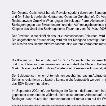
Der Oberste Gerichtshof hat als Revisionsgericht durch den Senatsp
und Dr. Schenk sowie die Hofräte des Obersten Gerichtshofs Dr. Voge
Rechtsanwälte GmbH in Wien, gegen die beklagte Partei Alexander L
Beklagten gegen das Zwischenurteil und den Aufhebungsbeschluss de
Klägerin das Urteil des Bezirksgerichts Favoriten vom 20. März 2003
Der Revision, einschließlich des ihr zuzurechnenden Rekurses, wird
Die angefochtene Entscheidung wird mit der Maßgabe bestätigt, dass 
Die Kosten des Rechtsmittelverfahrens sind weitere Verfahrenskoste
Die Klägerin ist Inhaberin der seit 17. 9. 1976 geschützten österrei
und in an Österreich angrenzenden Ländern stellt die Klägerin Kaffee-
Marktführerin. Sie ließ zu ihren Gunsten die Domains delikomat.at, d
Der Beklagte ist in einen Unternehmen beschäftigt, das im Auftrag 
Domains registrieren zu lassen, konnte nicht festgestellt werden. In 
das EDV-System installiert.
Im September 2001 ließ der Beklagte die Domain delikomat.com in der 
gegenüber unter einer in Wahrheit nicht existierenden Adresse auf;
Beklagte, dass Nutzer der Internetadresse delikomat.com auf die We
Als die Klägerin die Domain delikomat.com bei der Registrierungsstel