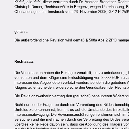
K*****, alle *****, diese vertreten durch Dr. Andreas Brandtner, Rech
Christoph Dorner, Rechtsanwälte in Bregenz, wegen Unterlassung, Be
Oberlandesgerichts Innsbruck vom 23. November 2005, GZ 2 R 259/05
gefasst:
Die außerordentliche Revision wird gemäß § 508a Abs 2 ZPO mange
Rechtssatz
Die Vorinstanzen haben die Beklagte verurteilt, es zu unterlassen, „d
vernichten und dem Kläger eine Entschädigung von 2.000 EUR zu zahl
Interessen des Abgebildeten verletzt worden, sondern die gebotene 
Klägers zu entscheiden, widerspreche den Grundsätzen der Rechtsp
Die Revisionswerberin vermag den (pauschal) behaupteten Widerspru
Nicht nur bei der Frage, ob durch die Verbreitung des Bildes berecht
Umfelds zu erkennen ist, kommt es auf die Umstände des Einzelfalls
Interessenabwägung. Die Revisionsausführungen entfernen sich im Ü
versuchen und die mehrfachen durch die Verbreitung des Bildes ver
überdies keine Rede davon sein, dass die Abbildung des Klägers vo