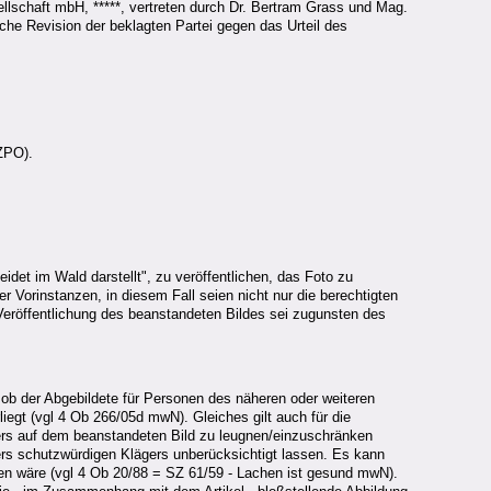
esellschaft mbH, *****, vertreten durch Dr. Bertram Grass und Mag.
che Revision der beklagten Partei gegen das Urteil des
ZPO).
idet im Wald darstellt", zu veröffentlichen, das Foto zu
Vorinstanzen, in diesem Fall seien nicht nur die berechtigten
Veröffentlichung des beanstandeten Bildes sei zugunsten des
, ob der Abgebildete für Personen des näheren oder weiteren
egt (vgl 4 Ob 266/05d mwN). Gleiches gilt auch für die
ers auf dem beanstandeten Bild zu leugnen/einzuschränken
rs schutzwürdigen Klägers unberücksichtigt lassen. Es kann
sen wäre (vgl 4 Ob 20/88 = SZ 61/59 - Lachen ist gesund mwN).