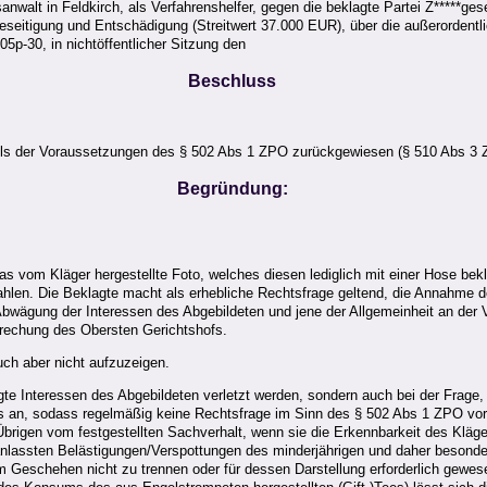
tsanwalt in Feldkirch, als Verfahrenshelfer, gegen die beklagte Partei Z*****g
seitigung und Entschädigung (Streitwert 37.000 EUR), über die außerordentli
p-30, in nichtöffentlicher Sitzung den
Beschluss
ls der Voraussetzungen des § 502 Abs 1 ZPO zurückgewiesen (§ 510 Abs 3 
Begründung:
as vom Kläger hergestellte Foto, welches diesen lediglich mit einer Hose bekle
en. Die Beklagte macht als erhebliche Rechtsfrage geltend, die Annahme der 
Abwägung der Interessen des Abgebildeten und jene der Allgemeinheit an der 
rechung des Obersten Gerichtshofs.
ch aber nicht aufzuzeigen.
igte Interessen des Abgebildeten verletzt werden, sondern auch bei der Frage
 an, sodass regelmäßig keine Rechtsfrage im Sinn des § 502 Abs 1 ZPO vorli
brigen vom festgestellten Sachverhalt, wenn sie die Erkennbarkeit des Kläg
anlassten Belästigungen/Verspottungen des minderjährigen und daher besonde
m Geschehen nicht zu trennen oder für dessen Darstellung erforderlich gewe