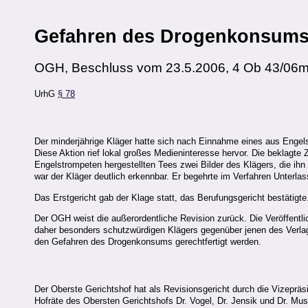
Gefahren des Drogenkonsum
OGH, Beschluss vom 23.5.2006, 4 Ob 43/06
UrhG
§ 78
Der minderjährige Kläger hatte sich nach Einnahme eines aus Engels
Diese Aktion rief lokal großes Medieninteresse hervor. Die beklagte
Engelstrompeten hergestellten Tees zwei Bilder des Klägers, die ihn
war der Kläger deutlich erkennbar. Er begehrte im Verfahren Unter
Das Erstgericht gab der Klage statt, das Berufungsgericht bestätigte
Der OGH weist die außerordentliche Revision zurück. Die Veröffentl
daher besonders schutzwürdigen Klägers gegenüber jenen des Verlages
den Gefahren des Drogenkonsums gerechtfertigt werden.
Der Oberste Gerichtshof hat als Revisionsgericht durch die Vizepräs
Hofräte des Obersten Gerichtshofs Dr. Vogel, Dr. Jensik und Dr. Mus