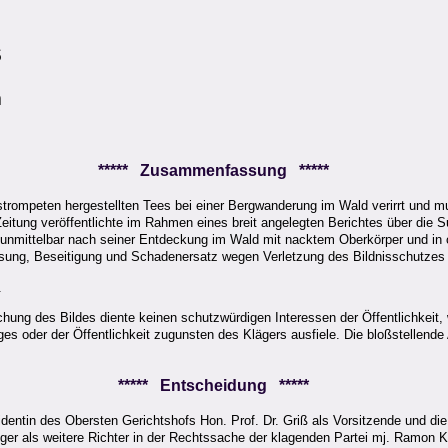
s
m
***** Zusammenfassung *****
trompeten hergestellten Tees bei einer Bergwanderung im Wald verirrt und m
 Zeitung veröffentlichte im Rahmen eines breit angelegten Berichtes über die
 unmittelbar nach seiner Entdeckung im Wald mit nacktem Oberkörper und in o
lassung, Beseitigung und Schadenersatz wegen Verletzung des Bildnisschutze
.
ichung des Bildes diente keinen schutzwürdigen Interessen der Öffentlichkeit
 oder der Öffentlichkeit zugunsten des Klägers ausfiele. Die bloßstellende 
***** Entscheidung *****
identin des Obersten Gerichtshofs Hon. Prof. Dr. Griß als Vorsitzende und di
ger als weitere Richter in der Rechtssache der klagenden Partei mj. Ramon K*