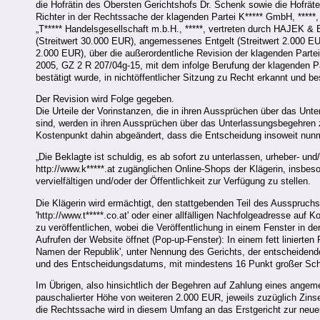
die Hofrätin des Obersten Gerichtshofs Dr. Schenk sowie die Hofräte 
Richter in der Rechtssache der klagenden Partei K***** GmbH, *****, 
„T***** Handelsgesellschaft m.b.H., *****, vertreten durch HAJE
(Streitwert 30.000 EUR), angemessenes Entgelt (Streitwert 2.000 EUR
2.000 EUR), über die außerordentliche Revision der klagenden Parte
2005, GZ 2 R 207/04g-15, mit dem infolge Berufung der klagenden Pa
bestätigt wurde, in nichtöffentlicher Sitzung zu Recht erkannt und b
Der Revision wird Folge gegeben.
Die Urteile der Vorinstanzen, die in ihren Aussprüchen über das Unt
sind, werden in ihren Aussprüchen über das Unterlassungsbegehren 
Kostenpunkt dahin abgeändert, dass die Entscheidung insoweit nunm
„Die Beklagte ist schuldig, es ab sofort zu unterlassen, urheber- un
http://www.k*****.at zugänglichen Online-Shops der Klägerin, insbe
vervielfältigen und/oder der Öffentlichkeit zur Verfügung zu stellen.
Die Klägerin wird ermächtigt, den stattgebenden Teil des Ausspruc
'http://www.t*****.co.at' oder einer allfälligen Nachfolgeadresse auf
zu veröffentlichen, wobei die Veröffentlichung in einem Fenster in d
Aufrufen der Website öffnet (Pop-up-Fenster): In einem fett linierte
Namen der Republik', unter Nennung des Gerichts, der entscheidenden
und des Entscheidungsdatums, mit mindestens 16 Punkt großer Schr
Im Übrigen, also hinsichtlich der Begehren auf Zahlung eines ang
pauschalierter Höhe von weiteren 2.000 EUR, jeweils zuzüglich Zin
die Rechtssache wird in diesem Umfang an das Erstgericht zur neu