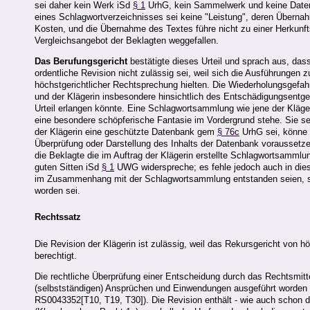
sei daher kein Werk iSd
§ 1
UrhG, kein Sammelwerk und keine Datenb
eines Schlagwortverzeichnisses sei keine "Leistung", deren Übernah
Kosten, und die Übernahme des Textes führe nicht zu einer Herkunft
Vergleichsangebot der Beklagten weggefallen.
Das Berufungsgericht
bestätigte dieses Urteil und sprach aus, da
ordentliche Revision nicht zulässig sei, weil sich die Ausführungen
höchstgerichtlicher Rechtsprechung hielten. Die Wiederholungsgefahr
und der Klägerin insbesondere hinsichtlich des Entschädigungsentge
Urteil erlangen könnte. Eine Schlagwortsammlung wie jene der Kläger
eine besondere schöpferische Fantasie im Vordergrund stehe. Sie s
der Klägerin eine geschützte Datenbank gem
§ 76c
UrhG sei, könne d
Überprüfung oder Darstellung des Inhalts der Datenbank voraussetz
die Beklagte die im Auftrag der Klägerin erstellte Schlagwortsammlu
guten Sitten iSd
§ 1
UWG widerspreche; es fehle jedoch auch in di
im Zusammenhang mit der Schlagwortsammlung entstanden seien, sowi
worden sei.
Rechtssatz
Die Revision der Klägerin ist zulässig, weil das Rekursgericht von 
berechtigt.
Die rechtliche Überprüfung einer Entscheidung durch das Rechtsmitte
(selbstständigen) Ansprüchen und Einwendungen ausgeführt worden
RS0043352[T10, T19, T30]). Die Revision enthält - wie auch schon 