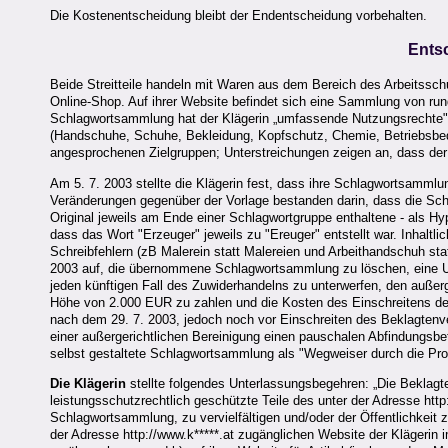
Die Kostenentscheidung bleibt der Endentscheidung vorbehalten.
Ents
Beide Streitteile handeln mit Waren aus dem Bereich des Arbeitsschu
Online-Shop. Auf ihrer Website befindet sich eine Sammlung von rund
Schlagwortsammlung hat der Klägerin „umfassende Nutzungsrechte" 
(Handschuhe, Schuhe, Bekleidung, Kopfschutz, Chemie, Betriebsbed
angesprochenen Zielgruppen; Unterstreichungen zeigen an, dass der u
Am 5. 7. 2003 stellte die Klägerin fest, dass ihre Schlagwortsammlu
Veränderungen gegenüber der Vorlage bestanden darin, dass die Schl
Original jeweils am Ende einer Schlagwortgruppe enthaltene - als Hyp
dass das Wort "Erzeuger" jeweils zu "Ereuger" entstellt war. Inhalt
Schreibfehlern (zB Malerein statt Malereien und Arbeithandschuh sta
2003 auf, die übernommene Schlagwortsammlung zu löschen, eine Un
jeden künftigen Fall des Zuwiderhandelns zu unterwerfen, den außerg
Höhe von 2.000 EUR zu zahlen und die Kosten des Einschreitens des
nach dem 29. 7. 2003, jedoch noch vor Einschreiten des Beklagtenver
einer außergerichtlichen Bereinigung einen pauschalen Abfindungsbet
selbst gestaltete Schlagwortsammlung als "Wegweiser durch die Prod
Die Klägerin
stellte folgendes Unterlassungsbegehren: „Die Beklagte 
leistungsschutzrechtlich geschützte Teile des unter der Adresse htt
Schlagwortsammlung, zu vervielfältigen und/oder der Öffentlichkeit zu
der Adresse http://www.k*****.at zugänglichen Website der Klägerin