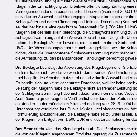
zu übernehmen; und b) auf ihrer Website für Artikel (insbesondere Ma
Klägerin die Ermächtigung zur Urteilsveröffentlichung, Zahlung ei
Vermögensschadens in pauschalierter Höhe von (weiteren) 2.000 EU
individuellen Auswahl- und Ordnungsgesichtspunkten eigens für ihren
Schlagwörter und deren Gliederung und falle als Datenbank (Samme
sei darüber hinaus eine geschützte Datenbank iSd
§ 76c
Abs 1 UrhG, 
Klägerin sei deshalb allein berechtigt, die Schlagwortsammlung zu ver
Schlagwortsammlung auf ihre Website kopiert habe. Die glatte Üb
Indem die Beklagte Artikel bewerbe, die sie nicht in ihrem Sortiment
UWG. Die Wiederholungsgefahr sei nicht weggefallen, weil die Bekl
nichts, dass die übernommene Schlagwortsammlung nicht mehr auf de
die Auffassung, zu den beanstandeten Handlungen berechtigt gewes
Die Beklagte
beantragt die Abweisung des Klagebegehrens. Sie hab
entfernt habe, nicht wieder verwendet; damit sei die Wiederholungs
Fachbegriffe des Arbeitsschutzes ohne individuelle Auswahl und An
Es handle sich um keine geschützte Datenbank, weil ihr keine nach 
Leistung der Klägerin habe die Beklagte nicht an fremder Leistung s
der Schlagwortsammlung habe nicht dazu führen können, die Website
Auch übersteige die begehrte Veröffentlichungsdauer den Zeitraum 
entstanden. In der mündlichen Streitverhandlung vom 28. 6. 2004 bot
Unterlassungsvergleichs laut Punkt 1a) des Urteilsbegehrens an. We
Formulierung abzuschließen, die Beklagte habe es zu unterlassen, auf 
der Klägerin ein Entgelt von 1.500 EUR und Kostenaufhebung für das
Das Erstgericht
wies das Klagebegehren ab. Das Schlagwortverzeichn
die von der Klägerin angebotenen Produkte geprägt; die Zusammenfa