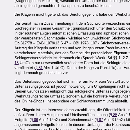
(Klagebegehren Punkt 1a), weshalb der Umfang der durch die geset
allein geltend gemachten Teilanspruch zu beschränken ist.
Die Klägerin macht geltend, das Berufungsgericht habe den Werkcha
Der Senat hat im Zusammenhang mit dem Stichwörterverzeichnis e
Sachregister in seiner Gesamtheit grundsätzlich unter den Schutz d
in der routinemäßigen automatischen Erfassung und alphabetischen 
der verarbeiteten Sachmaterie - wichtige von unwichtigen Stichwör
Ob 317/78 = EvBl 1979/13 S 47 = ÖBl 1978, 107 - Stichwörterverzei
Auftrag der Klägerin verfassten und von ihr genutzten Produktverzei
verarbeiteten Materials, das den Stempel der persönlichen Eigenart t
Schlagwortverzeichnis ist demnach ein (Sprach-)Werk iSd §§ 1, 2 Z
18
UrhG) in nur unwesentlich veränderter Form hat die Beklagte die 
verpflichtet (
§ 81
Abs 1 UrhG). Der in der Klage zu Punkt 1a) als Hau
liegt demnach grundsätzlich vor.
Das Unterlassungsgebot hat sich immer am konkreten Verstoß zu or
Unterlassungsgebots ist jedoch notwendig, um Umgehungen nicht all
Diesen Grundsätzen entspricht das erfolgreiche Unterlassungsbegehren
Werknutzungsrechte umfasst, sondern auf die konkrete Verletzungsh
des Online-Shops, insbesondere der Schlagwortsammlung) abstellt.
Der Klägerin ist ein Interesse daran zuzubilligen, die Öffentlichkei
aufzuklären. Ihrem Anspruch auf Urteilsveröffentlichung (
§ 85
Abs 1 U
Entgelts (
§ 86
Abs 1 UrhG) und Schadenersatz (
§ 87
Abs 3 UrhG) kön
angemessenen Entgelts fehlen. In diesem Umfang ist die Rechtssac
zurückzuverweisen. Der Revision ist teilweise Folge zu geben.