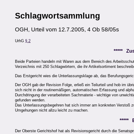
Schlagwortsammlung
OGH, Urteil vom 12.7.2005, 4 Ob 58/05s
UrhG
§ 2
***** Z
Beide Parteien handeln mit Waren aus dem Bereich des Arbeitsschutz
Verzeichnis mit 250 Schlagwörtern, die ihr Artikelsortiment beschreib
Das Erstgericht wies die Unterlassungsklage ab, das Berufungsgerich
Der OGH gab der Revision Folge, erließ ein Teilurteil und hob im üb
sich nicht in der routinemäßigen, automatischen Erfassung und alph
Durchdringung der verarbeiteten Sachmaterie - wichtige von unwich
gefunden werden.
Das Unterlassungsbegehren hat sich immer am konkreten Verstoß zu 
Umgehungen nicht allzu leicht zu machen.
*****
Der Oberste Gerichtshof hat als Revisionsgericht durch die Senatspr