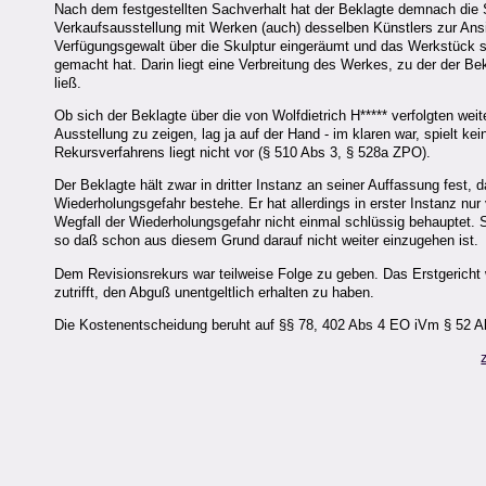
Nach dem festgestellten Sachverhalt hat der Beklagte demnach die S
Verkaufsausstellung mit Werken (auch) desselben Künstlers zur Ansich
Verfügungsgewalt über die Skulptur eingeräumt und das Werkstück som
gemacht hat. Darin liegt eine Verbreitung des Werkes, zu der der Be
ließ.
Ob sich der Beklagte über die von Wolfdietrich H***** verfolgten weite
Ausstellung zu zeigen, lag ja auf der Hand - im klaren war, spielt
Rekursverfahrens liegt nicht vor (§ 510 Abs 3, § 528a ZPO).
Der Beklagte hält zwar in dritter Instanz an seiner Auffassung fest, 
Wiederholungsgefahr bestehe. Er hat allerdings in erster Instanz nur
Wegfall der Wiederholungsgefahr nicht einmal schlüssig behauptet.
so daß schon aus diesem Grund darauf nicht weiter einzugehen ist.
Dem Revisionsrekurs war teilweise Folge zu geben. Das Erstgericht 
zutrifft, den Abguß unentgeltlich erhalten zu haben.
Die Kostenentscheidung beruht auf §§ 78, 402 Abs 4 EO iVm § 52 