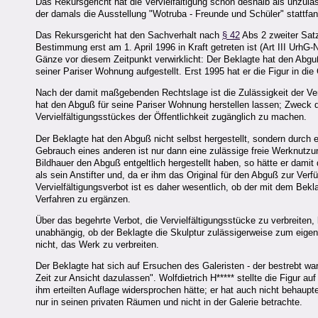
Das Rekursgericht hat die Vervielfältigung schon deshalb als unzuläss
der damals die Ausstellung "Wotruba - Freunde und Schüler" stattfan
Das Rekursgericht hat den Sachverhalt nach
§ 42
Abs 2 zweiter Satz
Bestimmung erst am 1. April 1996 in Kraft getreten ist (Art III Urh
Gänze vor diesem Zeitpunkt verwirklicht: Der Beklagte hat den Abgu
seiner Pariser Wohnung aufgestellt. Erst 1995 hat er die Figur in die 
Nach der damit maßgebenden Rechtslage ist die Zulässigkeit der Verv
hat den Abguß für seine Pariser Wohnung herstellen lassen; Zweck d
Vervielfältigungsstückes der Öffentlichkeit zugänglich zu machen.
Der Beklagte hat den Abguß nicht selbst hergestellt, sondern durch e
Gebrauch eines anderen ist nur dann eine zulässige freie Werknutzun
Bildhauer den Abguß entgeltlich hergestellt haben, so hätte er damit 
als sein Anstifter und, da er ihm das Original für den Abguß zur Verf
Vervielfältigungsverbot ist es daher wesentlich, ob der mit dem Bekl
Verfahren zu ergänzen.
Über das begehrte Verbot, die Vervielfältigungsstücke zu verbreiten
unabhängig, ob der Beklagte die Skulptur zulässigerweise zum eigenen
nicht, das Werk zu verbreiten.
Der Beklagte hat sich auf Ersuchen des Galeristen - der bestrebt war,
Zeit zur Ansicht dazulassen". Wolfdietrich H***** stellte die Figur au
ihm erteilten Auflage widersprochen hätte; er hat auch nicht behaupt
nur in seinen privaten Räumen und nicht in der Galerie betrachte.