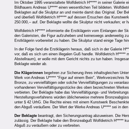
Im Oktober 1995 veranstaltete Wolfdietrich H***** in seiner Galerie
Bildhauers Andreas U***** einen wesentlichen Teil bildeten. Wolfdiet
Beklagten auf die Skulptur an und meinte damit das Original. Der Be
und überließ Wolfdietrich H***** auf dessen Ersuchen das Kunstwerk
250.000,-- auf. Der Beklagte wollte die Skulptur nicht verkaufen; er 
Wolfdietrich H***** informierte die Erstklägerin vom Einlangen der S
den Galeristen, die Figur aufzuheben und keineswegs anderweitig zu ve
Erstklägerin vorbereitet zu haben. Die Skulptur stand einige Tage h
In der Folge fand die Erstklägerin heraus, daß sich in der Galerie H**
vor, daß es sich um einen illegalen Guß handle. Wolfdietrich H***** m
Abstellraum), er wolle mit dem Gericht nichts zu tun haben. Insgesa
Beklagte wieder ab.
Die Klägerinnen
begehren zur Sicherung ihres inhaltsgleichen Unte
Werk von Andreas U***** "Figur auf einem Bein", Werkverzeichnis Nu
Bronze, zu vervielfältigen oder solche Vervielfältigungen zu veranla
vorhandenen Vervielfältigungsstücke des oben bezeichneten Werkes
verbieten. Der Beklagte habe das Vervielfältigungs- und Verbreitung
Herstellungsverfahrens würden üblicherweise mehrere Bronzeabgüsse 
unter § 42 UrhG. Die Rechte eines mit einem Kunstwerk Beschenkten 
den Abguß veräußere. Der Wert der Werke Andreas U***** sei in den 
Der Beklagte
beantragt, den Sicherungsantrag abzuweisen. Die Hers
zulässig. Der Beklagte habe den Bronzeabguß Wolfdietrich H***** kurz
Abguß zu veräußern oder zu verbreiten.