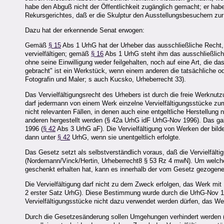
habe den Abguß nicht der Öffentlichkeit zugänglich gemacht; er habe 
Rekursgerichtes, daß er die Skulptur den Ausstellungsbesuchern zur
Dazu hat der erkennende Senat erwogen:
Gemäß
§ 15
Abs 1 UrhG hat der Urheber das ausschließliche Recht, 
vervielfältigen; gemäß
§ 16
Abs 1 UrhG steht ihm das ausschließlich
ohne seine Einwilligung weder feilgehalten, noch auf eine Art, die d
gebracht" ist ein Werkstück, wenn einem anderen die tatsächliche o
Fotografin und Maler; s auch Kucsko, Urheberrecht 33).
Das Vervielfältigungsrecht des Urhebers ist durch die freie Werknu
darf jedermann von einem Werk einzelne Vervielfältigungsstücke zum
nicht relevanten Fällen, in denen auch eine entgeltliche Herstellun
anderen hergestellt werden (§ 42a UrhG idF UrhG-Nov 1996). Das gal
1996 (
§ 42
Abs 3 UrhG aF). Die Vervielfältigung von Werken der bil
dann unter
§ 42
UrhG, wenn sie unentgeltlich erfolgte.
Das Gesetz setzt als selbstverständlich voraus, daß die Vervielfäl
(Nordemann/Vinck/Hertin, Urheberrecht8 § 53 Rz 4 mwN). Um welche
geschenkt erhalten hat, kann es innerhalb der vom Gesetz gezogene
Die Vervielfältigung darf nicht zu dem Zweck erfolgen, das Werk mit 
2 erster Satz UrhG). Diese Bestimmung wurde durch die UrhG-Nov 1
Vervielfältigungsstücke nicht dazu verwendet werden dürfen, das We
Durch die Gesetzesänderung sollen Umgehungen verhindert werden 