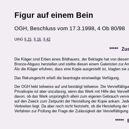
Figur auf einem Bein
OGH, Beschluss vom 17.3.1998, 4 Ob 80/98
UrhG
§ 15
,
§ 16
,
§ 42
***** Z
Die Kläger sind Erben eines Bildhauers, der Beklagte hat von diese
Bronze-Abguss herstellen und stellte diesen einem Galeristen zur Ans
Als die Kläger erfuhren, dass eine Kopie ausgestellt ist, klagten sie
Das Rekursgericht erließ die beantragte einstweilige Verfügung.
Der OGH hebt teilweise auf und bestätigt teilweise. Die Vervielfälti
Privatkopie ist aber unzulässig, wenn das Werk mit Hilfe des Vervie
davon, ob das Werk ursprünglich allein zum eigenen Gebrauch verviel
auf den Zweck zum Zeitpunkt der Herstellung der Kopie ankam. Jedenf
Verbreiten liegt. Da aber noch nicht feststeht, ob die Herstellung der 
Verfahren zur Prüfung der Frage der Zulässigkeit der Vervielfältigun
*****