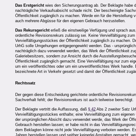
Das Erstgericht
wies den Sicherungsantrag ab. Der Beklagte habe d
nachträgliche Verkaufsabsicht schade nicht. Der bescheinigte Sachv
Öffentlichkeit zugänglich zu machen. Werde ein für die Herstellung
auch mehrere Abgüsse für den eigenen Gebrauch herzustellen.
Das Rekursgericht
erließ die einstweilige Verfügung und sprach au
ordentliche Revisionsrekurs zulässig sei. Keine Vervielfältigung zu
Vervielfältigungsstückes der Öffentlichkeit zugänglich zu machen.
UrhG solle Umgehungen entgegengewirkt werden. Das - ursprünglich z
nachträglich dazu verwendet werden, das Werk der Öffentlichkeit zu
Galeriebesitzers, sondern zur Ansicht durch die Ausstellungsbesuche
Öffentlichkeit zugänglich gemacht. Eine Vervielfältigung nur zum ei
um ein veröffentlichtes oder um ein unveröffentlichtes Werk handle.
bezeichnete Art in Verkehr gesetzt und damit der Öffentlichkeit zug
Rechtssatz
Der gegen diese Entscheidung gerichtete ordentliche Revisionsrekur
Sachverhalt fehlt; der Revisionsrekurs ist auch teilweise berechtigt.
Der Beklagte vertritt die Auffassung, daß
§ 42
Abs 2 zweiter Satz Ur
Vervielfältigungsstückes enthalte; eine Vervielfältigung zum eigene
der ursprünglichen Absicht dazu verwendet werde, das Werk der Öf
Gebrauch herstellen lassen; er habe nicht in das Vervielfältigungsrec
dem Beklagten könne nicht jede Vervielfältigung verboten werden. 
Jahren herstellen lassen und seither keinerlei Anstalten gemacht, we