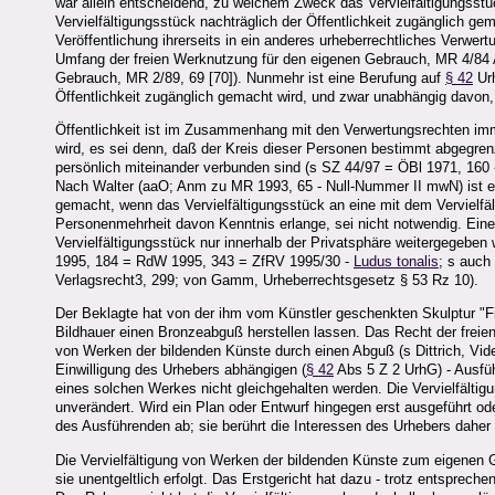
war allein entscheidend, zu welchem Zweck das Vervielfältigungsstü
Vervielfältigungsstück nachträglich der Öffentlichkeit zugänglich gem
Veröffentlichung ihrerseits in ein anderes urheberrechtliches Verwert
Umfang der freien Werknutzung für den eigenen Gebrauch, MR 4/84 Ar
Gebrauch, MR 2/89, 69 [70]). Nunmehr ist eine Berufung auf
§ 42
Urh
Öffentlichkeit zugänglich gemacht wird, und zwar unabhängig davon, 
Öffentlichkeit ist im Zusammenhang mit den Verwertungsrechten i
wird, es sei denn, daß der Kreis dieser Personen bestimmt abgegren
persönlich miteinander verbunden sind (s SZ 44/97 = ÖBl 1971, 160 
Nach Walter (aaO; Anm zu MR 1993, 65 - Null-Nummer II mwN) ist 
gemacht, wenn das Vervielfältigungsstück an eine mit dem Vervielfä
Personenmehrheit davon Kenntnis erlange, sei nicht notwendig. Eine
Vervielfältigungsstück nur innerhalb der Privatsphäre weitergegebe
1995, 184 = RdW 1995, 343 = ZfRV 1995/30 -
Ludus tonalis
; s auch
Verlagsrecht3, 299; von Gamm, Urheberrechtsgesetz § 53 Rz 10).
Der Beklagte hat von der ihm vom Künstler geschenkten Skulptur "F
Bildhauer einen Bronzeabguß herstellen lassen. Das Recht der freie
von Werken der bildenden Künste durch einen Abguß (s Dittrich, Vide
Einwilligung des Urhebers abhängigen (
§ 42
Abs 5 Z 2 UrhG) - Ausfü
eines solchen Werkes nicht gleichgehalten werden. Die Vervielfältig
unverändert. Wird ein Plan oder Entwurf hingegen erst ausgeführt 
des Ausführenden ab; sie berührt die Interessen des Urhebers daher 
Die Vervielfältigung von Werken der bildenden Künste zum eigenen 
sie unentgeltlich erfolgt. Das Erstgericht hat dazu - trotz entsprech