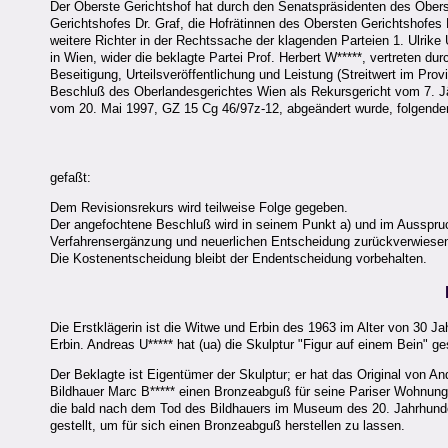
Der Oberste Gerichtshof hat durch den Senatspräsidenten des Obers
Gerichtshofes Dr. Graf, die Hofrätinnen des Obersten Gerichtshofes 
weitere Richter in der Rechtssache der klagenden Parteien 1. Ulrike 
in Wien, wider die beklagte Partei Prof. Herbert W*****, vertreten 
Beseitigung, Urteilsveröffentlichung und Leistung (Streitwert im Pro
Beschluß des Oberlandesgerichtes Wien als Rekursgericht vom 7. J
vom 20. Mai 1997, GZ 15 Cg 46/97z-12, abgeändert wurde, folgende
gefaßt:
Dem Revisionsrekurs wird teilweise Folge gegeben.
Der angefochtene Beschluß wird in seinem Punkt a) und im Ausspruc
Verfahrensergänzung und neuerlichen Entscheidung zurückverwiesen.
Die Kostenentscheidung bleibt der Endentscheidung vorbehalten.
Die Erstklägerin ist die Witwe und Erbin des 1963 im Alter von 30 Ja
Erbin. Andreas U***** hat (ua) die Skulptur "Figur auf einem Bein" 
Der Beklagte ist Eigentümer der Skulptur; er hat das Original von A
Bildhauer Marc B***** einen Bronzeabguß für seine Pariser Wohnung 
die bald nach dem Tod des Bildhauers im Museum des 20. Jahrhundert
gestellt, um für sich einen Bronzeabguß herstellen zu lassen.