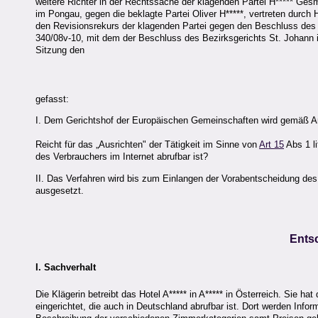
weitere Richter in der Rechtssache der klagenden Partei H***** Ges
im Pongau, gegen die beklagte Partei Oliver H*****, vertreten durc
den Revisionsrekurs der klagenden Partei gegen den Beschluss des
340/08v-10, mit dem der Beschluss des Bezirksgerichts St. Johann i
Sitzung den
gefasst:
I. Dem Gerichtshof der Europäischen Gemeinschaften wird gemäß Ar
Reicht für das „Ausrichten" der Tätigkeit im Sinne von
Art 15
Abs 1 l
des Verbrauchers im Internet abrufbar ist?
II. Das Verfahren wird bis zum Einlangen der Vorabentscheidung 
ausgesetzt.
Ents
I. Sachverhalt
Die Klägerin betreibt das Hotel A***** in A***** in Österreich. Sie ha
eingerichtet, die auch in Deutschland abrufbar ist. Dort werden Info