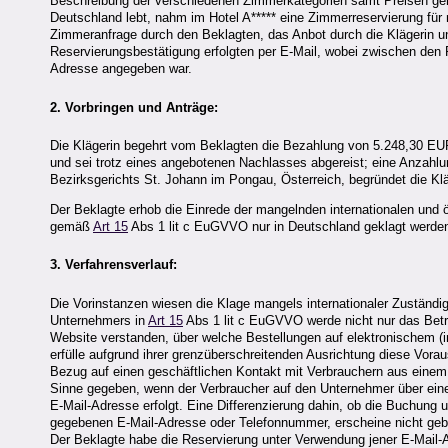
Beschreibung der verschiedenen Zimmerkategorien samt Preisen gehör
Deutschland lebt, nahm im Hotel A***** eine Zimmerreservierung für 
Zimmeranfrage durch den Beklagten, das Anbot durch die Klägerin u
Reservierungsbestätigung erfolgten per E-Mail, wobei zwischen den Pa
Adresse angegeben war.
2. Vorbringen und Anträge:
Die Klägerin begehrt vom Beklagten die Bezahlung von 5.248,30 EU
und sei trotz eines angebotenen Nachlasses abgereist; eine Anzahl
Bezirksgerichts St. Johann im Pongau, Österreich, begründet die Kl
Der Beklagte erhob die Einrede der mangelnden internationalen und ö
gemäß
Art 15
Abs 1 lit c EuGVVO nur in Deutschland geklagt werde
3. Verfahrensverlauf:
Die Vorinstanzen wiesen die Klage mangels internationaler Zuständig
Unternehmers in
Art 15
Abs 1 lit c EuGVVO werde nicht nur das Betr
Website verstanden, über welche Bestellungen auf elektronischem 
erfülle aufgrund ihrer grenzüberschreitenden Ausrichtung diese Vora
Bezug auf einen geschäftlichen Kontakt mit Verbrauchern aus eine
Sinne gegeben, wenn der Verbraucher auf den Unternehmer über ein
E-Mail-Adresse erfolgt. Eine Differenzierung dahin, ob die Buchung u
gegebenen E-Mail-Adresse oder Telefonnummer, erscheine nicht ge
Der Beklagte habe die Reservierung unter Verwendung jener E-Mail