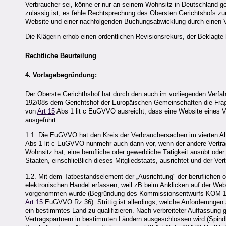
Verbraucher sei, könne er nur an seinem Wohnsitz in Deutschland ge
zulässig ist; es fehle Rechtsprechung des Obersten Gerichtshofs z
Website und einer nachfolgenden Buchungsabwicklung durch einen V
Die Klägerin erhob einen ordentlichen Revisionsrekurs, der Beklagte 
Rechtliche Beurteilung
4. Vorlagebegründung:
Der Oberste Gerichthshof hat durch den auch im vorliegenden Verfa
192/08s dem Gerichtshof der Europäischen Gemeinschaften die Frage 
von
Art 15
Abs 1 lit c EuGVVO ausreicht, dass eine Website eines Ver
ausgeführt:
1.1. Die EuGVVO hat den Kreis der Verbrauchersachen im vierten A
Abs 1 lit c EuGVVO nunmehr auch dann vor, wenn der andere Vertrags
Wohnsitz hat, eine berufliche oder gewerbliche Tätigkeit ausübt ode
Staaten, einschließlich dieses Mitgliedstaats, ausrichtet und der Vertr
1.2. Mit dem Tatbestandselement der „Ausrichtung" der beruflichen 
elektronischen Handel erfassen, weil zB beim Anklicken auf der Websi
vorgenommen wurde (Begründung des Kommissionsentwurfs KOM 1999 
Art 15
EuGVVO Rz 36). Strittig ist allerdings, welche Anforderungen an
ein bestimmtes Land zu qualifizieren. Nach verbreiteter Auffassung g
Vertragspartnern in bestimmten Ländern ausgeschlossen wird (Spindl