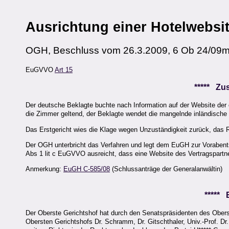
Ausrichtung einer Hotelwebsi
OGH, Beschluss vom 26.3.2009, 6 Ob 24/09
EuGVVO
Art 15
***** Z
Der deutsche Beklagte buchte nach Information auf der Website der ö
die Zimmer geltend, der Beklagte wendet die mangelnde inländische 
Das Erstgericht wies die Klage wegen Unzuständigkeit zurück, das R
Der OGH unterbricht das Verfahren und legt dem EuGH zur Vorabentsc
Abs 1 lit c EuGVVO ausreicht, dass eine Website des Vertragspartner
Anmerkung:
EuGH C-585/08
(Schlussanträge der Generalanwältin)
*****
Der Oberste Gerichtshof hat durch den Senatspräsidenten des Obers
Obersten Gerichtshofs Dr. Schramm, Dr. Gitschthaler, Univ.-Prof. Dr