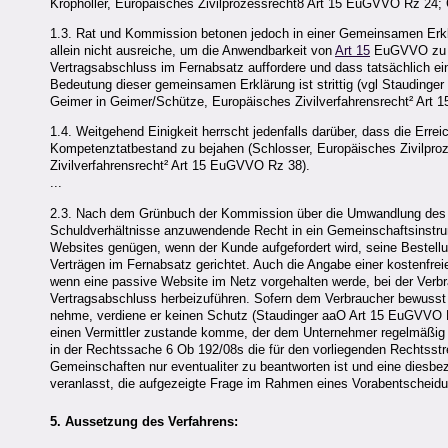
Kropholler, Europäisches Zivilprozessrecht8 Art 15 EuGVVO Rz 24;
1.3. Rat und Kommission betonen jedoch in einer Gemeinsamen Erklä
allein nicht ausreiche, um die Anwendbarkeit von
Art 15
EuGVVO zu be
Vertragsabschluss im Fernabsatz auffordere und dass tatsächlich ei
Bedeutung dieser gemeinsamen Erklärung ist strittig (vgl Staudinge
Geimer in Geimer/Schütze, Europäisches Zivilverfahrensrecht² Art 
1.4. Weitgehend Einigkeit herrscht jedenfalls darüber, dass die Erre
Kompetenztatbestand zu bejahen (Schlosser, Europäisches Zivilpr
Zivilverfahrensrecht² Art 15 EuGVVO Rz 38).
...
2.3. Nach dem Grünbuch der Kommission über die Umwandlung des 
Schuldverhältnisse anzuwendende Recht in ein Gemeinschaftsinstrum
Websites genügen, wenn der Kunde aufgefordert wird, seine Bestell
Verträgen im Fernabsatz gerichtet. Auch die Angabe einer kostenfre
wenn eine passive Website im Netz vorgehalten werde, bei der Ve
Vertragsabschluss herbeizuführen. Sofern dem Verbraucher bewusst 
nehme, verdiene er keinen Schutz (Staudinger aaO Art 15 EuGVVO Rz
einen Vermittler zustande komme, der dem Unternehmer regelmäßig
in der Rechtssache 6 Ob 192/08s die für den vorliegenden Rechtsstr
Gemeinschaften nur eventualiter zu beantworten ist und eine diesbez
veranlasst, die aufgezeigte Frage im Rahmen eines Vorabentscheidu
5. Aussetzung des Verfahrens: