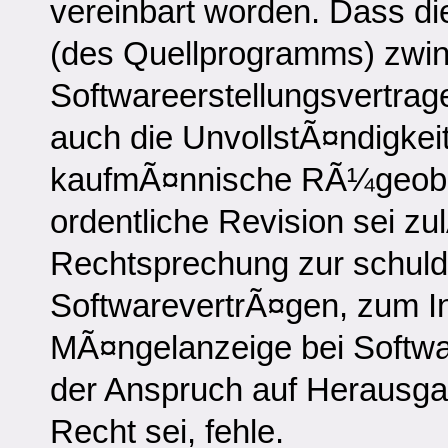
vereinbart worden. Dass d
(des Quellprogramms) zwin
Softwareerstellungsvertrages
auch die UnvollstÃ¤ndigkeit
kaufmÃ¤nnische RÃ¼geobli
ordentliche Revision sei zu
Rechtsprechung zur schuldr
SoftwarevertrÃ¤gen, zum In
MÃ¤ngelanzeige bei Softw
der Anspruch auf Herausg
Recht sei, fehle.