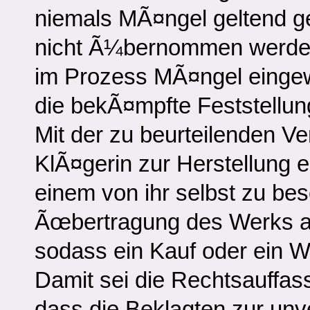
niemals MÃ¤ngel geltend 
nicht Ã¼bernommen werden,
im Prozess MÃ¤ngel einge
die bekÃ¤mpfte Feststellun
Mit der zu beurteilenden Ve
KlÃ¤gerin zur Herstellung e
einem von ihr selbst zu bes
Ãœbertragung des Werks an 
sodass ein Kauf oder ein We
Damit sei die Rechtsauffass
dass die Beklagten zur un