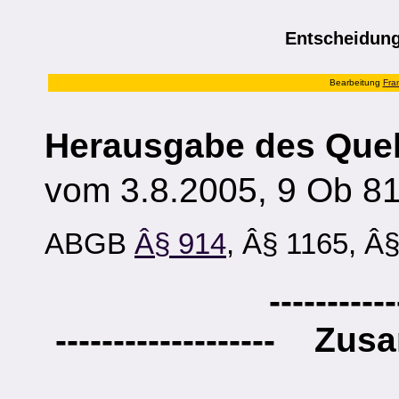
Entscheidung
Bearbeitung
Fra
Herausgabe des Quel
vom 3.8.2005, 9 Ob 8
ABGB
Â§ 914
, Â§ 1165, Â
-----------
------------------- Zus