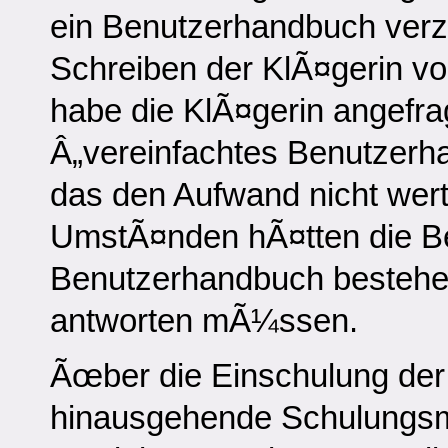
ein Benutzerhandbuch verzic
Schreiben der KlÃ¤gerin vom
habe die KlÃ¤gerin angefrag
Â„vereinfachtes Benutzerha
das den Aufwand nicht wert
UmstÃ¤nden hÃ¤tten die Bek
Benutzerhandbuch bestehen
antworten mÃ¼ssen.
Ãœber die Einschulung der 
hinausgehende Schulungs