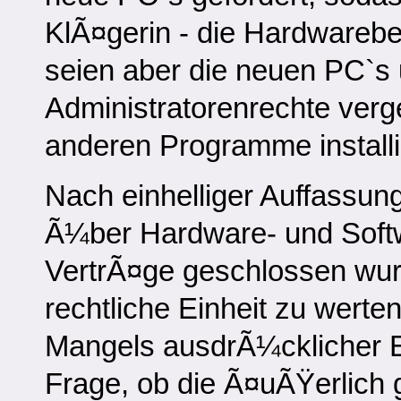
KlÃ¤gerin - die Hardwarebes
seien aber die neuen PC`s 
Administratorenrechte ver
anderen Programme install
Nach einhelliger Auffassun
Ã¼ber Hardware- und Soft
VertrÃ¤ge geschlossen wur
rechtliche Einheit zu wert
Mangels ausdrÃ¼cklicher E
Frage, ob die Ã¤uÃŸerlich 