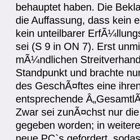
behauptet haben. Die Bekla
die Auffassung, dass kein ei
kein unteilbarer ErfÃ¼llu
sei (S 9 in ON 7). Erst unmi
mÃ¼ndlichen Streitverhand
Standpunkt und brachte nu
des GeschÃ¤ftes eine ihren
entsprechende Â„GesamtlÃ
Zwar sei zunÃ¤chst nur die 
gegeben worden; in weitere
neue PC`s gefordert, soda