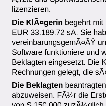
lizenzieren.
Die KlÃ¤gerin
begehrt mit 
EUR 33.189,72 sA. Sie habe
vereinbarungsgemÃ¤ÃŸ und 
Software funktioniere und w
Beklagten eingesetzt. Die 
Rechnungen gelegt, die sÃ¤
Die Beklagten
beantragten
abzuweisen. FÃ¼r die Erste
von S 150.000 zuzÃ¼glich 