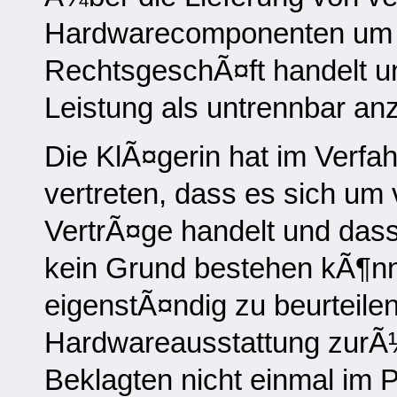
Hardwarecomponenten um e
RechtsgeschÃ¤ft handelt un
Leistung als untrennbar anz
Die KlÃ¤gerin hat im Verf
vertreten, dass es sich u
VertrÃ¤ge handelt und da
kein Grund bestehen kÃ¶nne
eigenstÃ¤ndig zu beurteile
Hardwareausstattung zurÃ
Beklagten nicht einmal im