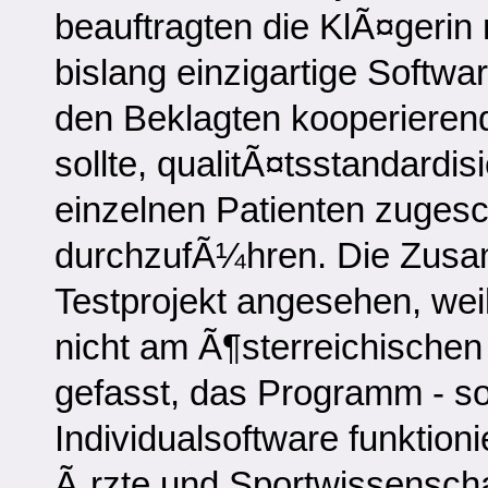
beauftragten die KlÃ¤gerin
bislang einzigartige Softwa
den Beklagten kooperieren
sollte, qualitÃ¤tsstandardi
einzelnen Patienten zugesc
durchzufÃ¼hren. Die Zusam
Testprojekt angesehen, wei
nicht am Ã¶sterreichischen
gefasst, das Programm - so
Individualsoftware funktion
Ã„rzte und Sportwissenscha