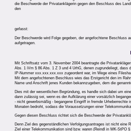
die Beschwerde der Privatanklägerin gegen den Beschluss des Lan
den
gefasst:
Der Beschwerde wird Folge gegeben, der angefochtene Beschluss au
aufgetragen.
Mit Schriftsatz vom 3. November 2004 beantragte die Privatankläger
Abs. 1 iVm § 86 Abs. 1 Z 3 und 4 UrhG, denen zugrundeliegt, dass d
IP-Nummer xxx.xxx.xxx.xxx zugeordent war, im Wege eines Filesha
Mit dem angefochtenen Beschluss wies das Erstgericht den im Rahm
Name und Anschrift jenes Kunden bekannzugeben, dem die genannte
Dies mit der wesentlichen Begründung, es handle sich dabei um eine
dann zulässig sei, wenn es der Aufklärung einer vorsätzlich begangen
- nicht gewerbsmäßig - begangene Eingriff in fremde Urheberrechte is
Monaten bedroht, sodass die Voraussetzungen einer Telekommunika
Gegen diesen Beschluss richtet sich die Beschwerde der Privatankl
Denn Ziel des gegenständlichen Verfolgungsantrages ist nicht eine 
Ziel einer Telekommunikation sind bzw. waren (Reindl in WK-StPO §