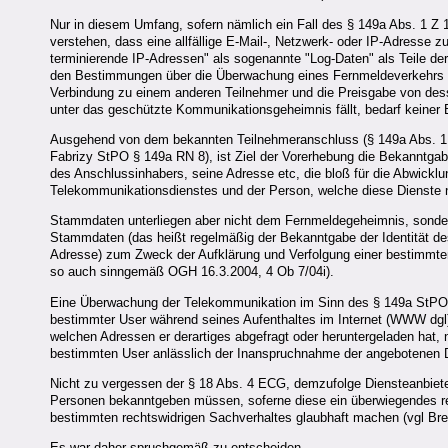
Nur in diesem Umfang, sofern nämlich ein Fall des § 149a Abs. 1 Z 
verstehen, dass eine allfällige E-Mail-, Netzwerk- oder IP-Adresse z
terminierende IP-Adressen" als sogenannte "Log-Daten" als Teile d
den Bestimmungen über die Überwachung eines Fernmeldeverkehrs na
Verbindung zu einem anderen Teilnehmer und die Preisgabe von dess
unter das geschützte Kommunikationsgeheimnis fällt, bedarf keiner 
Ausgehend von dem bekannten Teilnehmeranschluss (§ 149a Abs. 1 Z
Fabrizy StPO § 149a RN 8), ist Ziel der Vorerhebung die Bekanntg
des Anschlussinhabers, seine Adresse etc, die bloß für die Abwick
Telekommunikationsdienstes und der Person, welche diese Dienste n
Stammdaten unterliegen aber nicht dem Fernmeldegeheimnis, sonder
Stammdaten (das heißt regelmäßig der Bekanntgabe der Identität d
Adresse) zum Zweck der Aufklärung und Verfolgung einer bestimmten
so auch sinngemäß OGH 16.3.2004, 4 Ob 7/04i).
Eine Überwachung der Telekommunikation im Sinn des § 149a StPO w
bestimmter User während seines Aufenthaltes im Internet (WWW dgl
welchen Adressen er derartiges abgefragt oder heruntergeladen hat, 
bestimmten User anlässlich der Inanspruchnahme der angebotenen 
Nicht zu vergessen der § 18 Abs. 4 ECG, demzufolge Diensteanbiete
Personen bekanntgeben müssen, soferne diese ein überwiegendes rech
bestimmten rechtswidrigen Sachverhaltes glaubhaft machen (vgl Br
Es war daher spruchgemäß zu entscheiden.