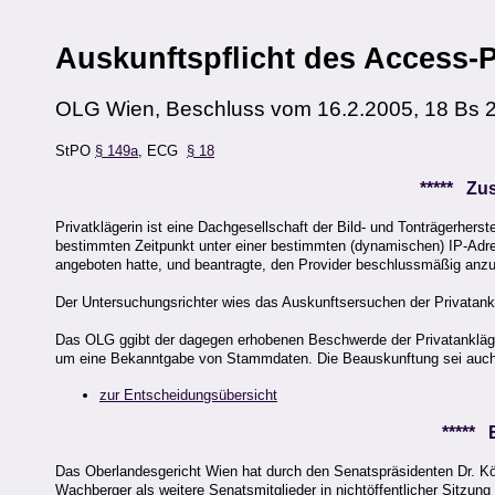
Auskunftspflicht des Access-P
OLG Wien, Beschluss vom 16.2.2005, 18 Bs 
StPO
§ 149a
, ECG
§ 18
***** Z
Privatklägerin ist eine Dachgesellschaft der Bild- und Tonträgerhers
bestimmten Zeitpunkt unter einer bestimmten (dynamischen) IP-Adre
angeboten hatte, und beantragte, den Provider beschlussmäßig anz
Der Untersuchungsrichter wies das Auskunftsersuchen der Privatankl
Das OLG ggibt der dagegen erhobenen Beschwerde der Privatankläger
um eine Bekanntgabe von Stammdaten. Die Beauskunftung sei auch
zur Entscheidungsübersicht
*****
Das Oberlandesgericht Wien hat durch den Senatspräsidenten Dr. Kör
Wachberger als weitere Senatsmitglieder in nichtöffentlicher Sitzu