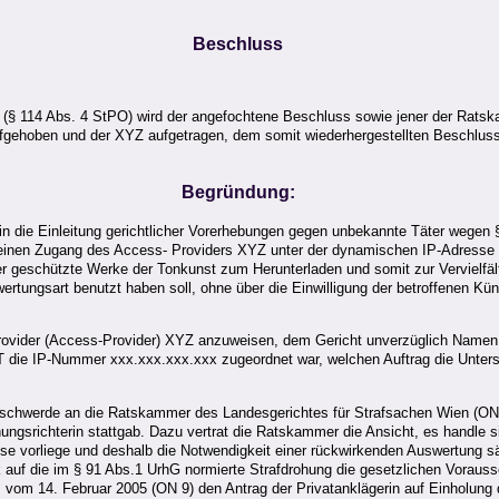
Beschluss
s (§ 114 Abs. 4 StPO) wird der angefochtene Beschluss sowie jener der Rats
ufgehoben und der XYZ aufgetragen, dem somit wiederhergestellten Beschlu
Begründung:
in die Einleitung gerichtlicher Vorerhebungen gegen unbekannte Täter wegen 
r einen Zugang des Access- Providers XYZ unter der dynamischen IP-Adress
 geschützte Werke der Tonkunst zum Herunterladen und somit zur Vervielfälti
rtungsart benutzt haben soll, ohne über die Einwilligung der betroffenen Kün
e-Provider (Access-Provider) XYZ anzuweisen, dem Gericht unverzüglich Nam
die IP-Nummer xxx.xxx.xxx.xxx zugeordnet war, welchen Auftrag die Unter
hwerde an die Ratskammer des Landesgerichtes für Strafsachen Wien (ON 6
ngsrichterin stattgab. Dazu vertrat die Ratskammer die Ansicht, es handle
sse vorliege und deshalb die Notwendigkeit einer rückwirkenden Auswertung sä
 auf die im § 91 Abs.1 UrhG normierte Strafdrohung die gesetzlichen Vorauss
vom 14. Februar 2005 (ON 9) den Antrag der Privatanklägerin auf Einholung 