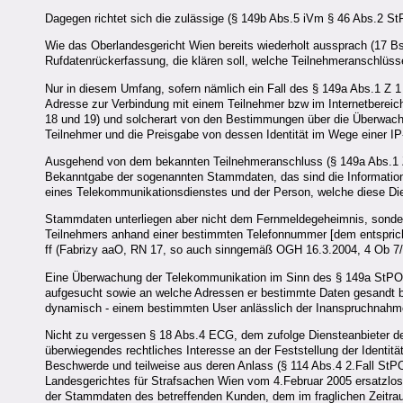
Dagegen richtet sich die zulässige (§ 149b Abs.5 iVm § 46 Abs.2 
Wie das Oberlandesgericht Wien bereits wiederholt aussprach (17 Bs
Rufdatenrückerfassung, die klären soll, welche Teilnehmeranschlüs
Nur in diesem Umfang, sofern nämlich ein Fall des § 149a Abs.1 Z 1 
Adresse zur Verbindung mit einem Teilnehmer bzw im Internetbereic
18 und 19) und solcherart von den Bestimmungen über die Überwach
Teilnehmer und die Preisgabe von dessen Identität im Wege einer IP
Ausgehend von dem bekannten Teilnehmeranschluss (§ 149a Abs.1 Z 3
Bekanntgabe der sogenannten Stammdaten, das sind die Information
eines Telekommunikationsdienstes und der Person, welche diese Die
Stammdaten unterliegen aber nicht dem Fernmeldegeheimnis, sonder
Teilnehmers anhand einer bestimmten Telefonnummer [dem entspricht
ff (Fabrizy aaO, RN 17, so auch sinngemäß OGH 16.3.2004, 4 Ob 7/
Eine Überwachung der Telekommunikation im Sinn des § 149a StPO w
aufgesucht sowie an welche Adressen er bestimmte Daten gesandt bzw
dynamisch - einem bestimmten User anlässlich der Inanspruchnahm
Nicht zu vergessen § 18 Abs.4 ECG, dem zufolge Diensteanbieter de
überwiegendes rechtliches Interesse an der Feststellung der Identi
Beschwerde und teilweise aus deren Anlass (§ 114 Abs.4 2.Fall St
Landesgerichtes für Strafsachen Wien vom 4.Februar 2005 ersatzlos
der Stammdaten des betreffenden Kunden, dem im fraglichen Zeitrau