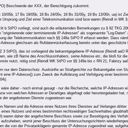
StPO) Beschwerde der XXX, der Berechtigung zukommt.
 10/05b, 17 Bs 19/05b, 18 Bs 24/05v, 18 Bs 31/05y, 19 Bs 13/05h, ua) ist Zi
se Ursprung und Ziel einer Telekommunikation sind bzw waren (Reindl in WK §
lit b StPO vorliegt, sind auch die erläuternden Bemerkungen zu § 92 TKG 2003
h "originierende oder terminierende IP-Adressen" als sogenannte "Log-Daten"
ung der Telekommunikation nach §§ 148a StPO ff erfasst werden. Dass nämli
-Adresse gleichsam als Rufdatenrückerfassung bereits unter das geschützte K
 StPO), das ist vorliegend die bekanntgegebene IP-Adresse (Reindl aaO RN 
en, wie zB Name des Anschlussinhabers, seine Adresse etc, die bloß für di
nste nutzt, nötig sind (Reindl WK StPO vor §§ 149a bis c RN 21; Fabrizy aa
n nur dem Datenschutz. Auskünfte an Strafgerichte zur Bekanntgabe von St
 eine IP-Adresse]) zum Zweck der Aufklärung und Verfolgung einer bestimmt
04i).
äre daher - noch einmal gesagt - nur die Recherche, welche IP-Adressen ein
 von welchen Adressen er Derartiges abgefragt oder heruntergeladen hat, ni
e der angebotenen Dienste zugewiesen war.
n Namen und die Adresse eines Nutzers ihres Dienstes auf Verlangen dritte
tät eines Nutzers und eines bestimmten rechtswidrigen Sachverhaltes glaubha
PO) waren daher der angefochtene Beschluss sowie zur Beseitigung des Verf
 aufzuheben, womit jener Beschluss der Untersuchungsrichterin wiederherges
m die von der Privatanklägerin genannte IP-Adresse zugeordnet war, aufgefo