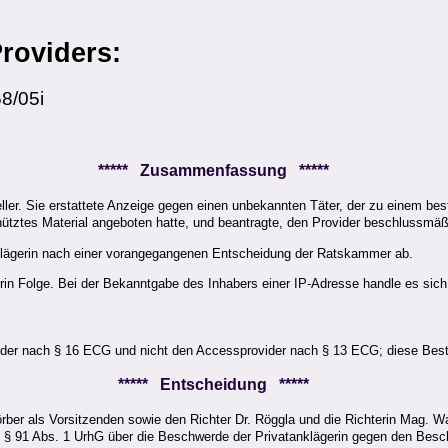
roviders:
8/05i
***** Zusammenfassung *****
steller. Sie erstattete Anzeige gegen einen unbekannten Täter, der zu einem b
hütztes Material angeboten hatte, und beantragte, den Provider beschlussmä
klägerin nach einer vorangegangenen Entscheidung der Ratskammer ab.
in Folge. Bei der Bekanntgabe des Inhabers einer IP-Adresse handle es si
ovider nach § 16 ECG und nicht den Accessprovider nach § 13 ECG; diese Best
***** Entscheidung *****
er als Vorsitzenden sowie den Richter Dr. Röggla und die Richterin Mag. Wach
n § 91 Abs. 1 UrhG über die Beschwerde der Privatanklägerin gegen den Besc