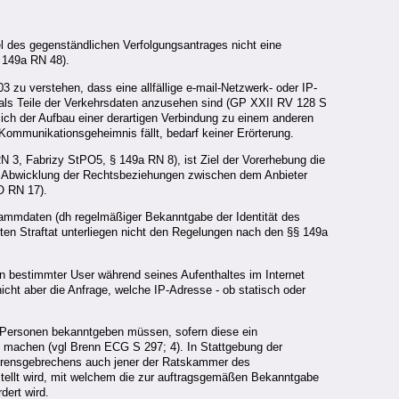
el des gegenständlichen Verfolgungsantrages nicht eine
 149a RN 48).
 zu verstehen, dass eine allfällige e-mail-Netzwerk- oder IP-
 als Teile der Verkehrsdaten anzusehen sind (GP XXII RV 128 S
ch der Aufbau einer derartigen Verbindung zu einem anderen
ommunikationsgeheimnis fällt, bedarf keiner Erörterung.
3, Fabrizy StPO5, § 149a RN 8), ist Ziel der Vorerhebung die
e Abwicklung der Rechtsbeziehungen zwischen dem Anbieter
O RN 17).
ammdaten (dh regelmäßiger Bekanntgabe der Identität des
en Straftat unterliegen nicht den Regelungen nach den §§ 149a
 bestimmter User während seines Aufenthaltes im Internet
cht aber die Anfrage, welche IP-Adresse - ob statisch oder
r Personen bekanntgeben müssen, sofern diese ein
ft machen (vgl Brenn ECG S 297; 4). In Stattgebung der
ahrensgebrechens auch jener der Ratskammer des
tellt wird, mit welchem die zur auftragsgemäßen Bekanntgabe
rdert wird.