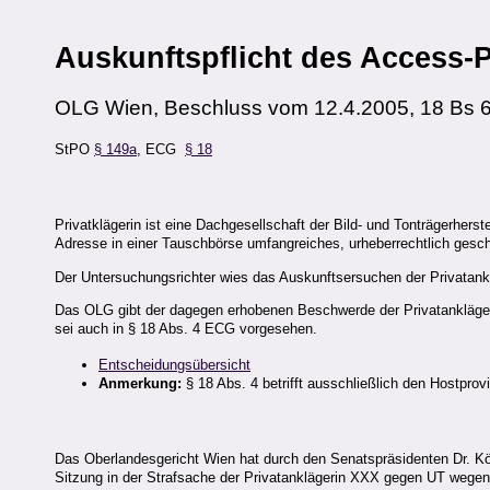
Auskunftspflicht des Access-P
OLG Wien, Beschluss vom 12.4.2005, 18 Bs 6
StPO
§ 149a
, ECG
§ 18
Privatklägerin ist eine Dachgesellschaft der Bild- und Tonträgerher
Adresse in einer Tauschbörse umfangreiches, urheberrechtlich gesc
Der Untersuchungsrichter wies das Auskunftsersuchen der Privatan
Das OLG gibt der dagegen erhobenen Beschwerde der Privatankläger
sei auch in § 18 Abs. 4 ECG vorgesehen.
Entscheidungsübersicht
Anmerkung:
§ 18 Abs. 4 betrifft ausschließlich den Hostpr
Das Oberlandesgericht Wien hat durch den Senatspräsidenten Dr. Körb
Sitzung in der Strafsache der Privatanklägerin XXX gegen UT wege