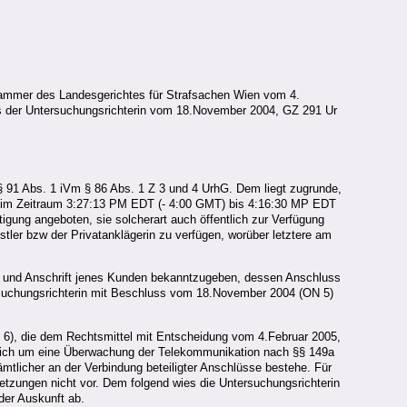
kammer des Landesgerichtes für Strafsachen Wien vom 4.
ss der Untersuchungsrichterin vom 18.November 2004, GZ 291 Ur
§ 91 Abs. 1 iVm § 86 Abs. 1 Z 3 und 4 UrhG. Dem liegt zugrunde,
e im Zeitraum 3:27:13 PM EDT (- 4:00 GMT) bis 4:16:30 MP EDT
gung angeboten, sie solcherart auch öffentlich zur Verfügung
stler bzw der Privatanklägerin zu verfügen, worüber letztere am
en und Anschrift jenes Kunden bekanntzugeben, dessen Anschluss
suchungsrichterin mit Beschluss vom 18.November 2004 (ON 5)
), die dem Rechtsmittel mit Entscheidung vom 4.Februar 2005,
 sich um eine Überwachung der Telekommunikation nach §§ 149a
mtlicher an der Verbindung beteiligter Anschlüsse bestehe. Für
etzungen nicht vor. Dem folgend wies die Untersuchungsrichterin
der Auskunft ab.