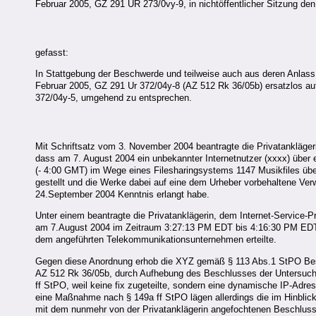
Februar 2005, GZ 291 UR 273/0vy-9, in nichtöffentlicher Sitzung den
gefasst:
In Stattgebung der Beschwerde und teilweise auch aus deren Anlas
Februar 2005, GZ 291 Ur 372/04y-8 (AZ 512 Rk 36/05b) ersatzlos a
372/04y-5, umgehend zu entsprechen.
Mit Schriftsatz vom 3. November 2004 beantragte die Privatankläger
dass am 7. August 2004 ein unbekannter Internetnutzer (xxxx) übe
(- 4:00 GMT) im Wege eines Filesharingsystems 1147 Musikfiles über
gestellt und die Werke dabei auf eine dem Urheber vorbehaltene Verwe
24.September 2004 Kenntnis erlangt habe.
Unter einem beantragte die Privatanklägerin, dem Internet-Servic
am 7.August 2004 im Zeitraum 3:27:13 PM EDT bis 4:16:30 PM EDT 
dem angeführten Telekommunikationsunternehmen erteilte.
Gegen diese Anordnung erhob die XYZ gemäß § 113 Abs.1 StPO Besc
AZ 512 Rk 36/05b, durch Aufhebung des Beschlusses der Untersuchu
ff StPO, weil keine fix zugeteilte, sondern eine dynamische IP-Adre
eine Maßnahme nach § 149a ff StPO lägen allerdings die im Hinblick
mit dem nunmehr von der Privatanklägerin angefochtenen Beschluss 