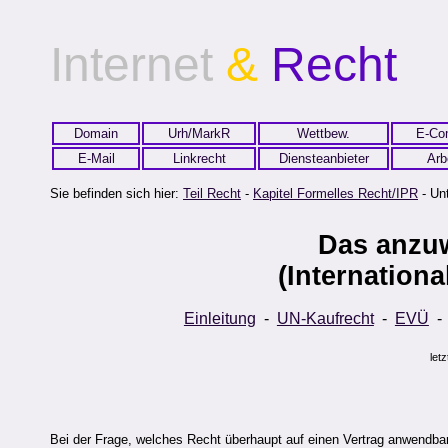
Internet
&
Recht
Domain
Urh/MarkR
Wettbew.
E-Co
E-Mail
Linkrecht
Diensteanbieter
Arb
Sie befinden sich hier:
Teil Recht
-
Kapitel Formelles Recht/IPR
- Unt
Das anzu
(Internationa
Einleitung
-
UN-Kaufrecht
-
EVÜ
let
Bei der Frage, welches Recht überhaupt auf einen Vertrag anwendba