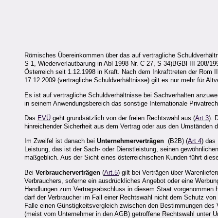
Römisches Übereinkommen über das auf vertragliche Schuldverhält
S 1, Wiederverlautbarung in Abl 1998 Nr. C 27, S 34)BGBl III 208/1
Österreich seit 1.12.1998 in Kraft. Nach dem Inkrafttreten der Rom
17.12.2009 (vertragliche Schuldverhältnisse) gilt es nur mehr für A
Es ist auf vertragliche Schuldverhältnisse bei Sachverhalten anzuw
in seinem Anwendungsbereich das sonstige Internationale Privatrecht
Das
EVÜ
geht grundsätzlich von der freien Rechtswahl aus (
Art 3
). 
hinreichender Sicherheit aus dem Vertrag oder aus den Umständen d
Im Zweifel ist danach bei
Unternehmerverträgen
(B2B) (
Art 4
) das
Leistung, das ist der Sach- oder Dienstleistung, seinen gewöhnlichen
maßgeblich. Aus der Sicht eines österreichischen Kunden führt di
Bei
Verbraucherverträgen
(
Art.5
) gilt bei Verträgen über Warenlief
Verbrauchers, soferne ein ausdrückliches Angebot oder eine Werbun
Handlungen zum Vertragsabschluss in diesem Staat vorgenommen hat.
darf der Verbraucher im Fall einer Rechtswahl nicht dem Schutz v
Falle einen Günstigkeitsvergleich zwischen den Bestimmungen des
(meist vom Unternehmer in den AGB) getroffene Rechtswahl unter U