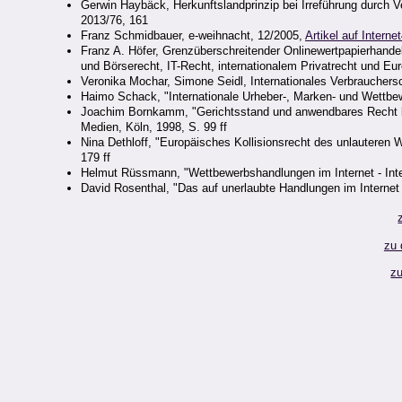
Gerwin Haybäck, Herkunftslandprinzip bei Irreführung durch
2013/76, 161
Franz Schmidbauer, e-weihnacht, 12/2005,
Artikel auf Internet
Franz A. Höfer, Grenzüberschreitender Onlinewertpapierhand
und Börserecht, IT-Recht, internationalem Privatrecht und Eu
Veronika Mochar, Simone Seidl, Internationales Verbraucher
Haimo Schack, "Internationale Urheber-, Marken- und Wettbewe
Joachim Bornkamm, "Gerichtsstand und anwendbares Recht b
Medien, Köln, 1998, S. 99 ff
Nina Dethloff, "Europäisches Kollisionsrecht des unlauteren
179 ff
Helmut Rüssmann, "Wettbewerbshandlungen im Internet - Inte
David Rosenthal, "Das auf unerlaubte Handlungen im Interne
zu 
zu