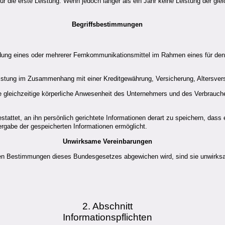
ür die erste Leistung. Wenn jedoch länger als ein Jahr keine Leistung der gleic
Begriffsbestimmungen
ndung eines oder mehrerer Fernkommunikationsmittel im Rahmen eines für den 
leistung im Zusammenhang mit einer Kreditgewährung, Versicherung, Altersve
 gleichzeitige körperliche Anwesenheit des Unternehmers und des Verbrauche
ttet, an ihn persönlich gerichtete Informationen derart zu speichern, dass er
gabe der gespeicherten Informationen ermöglicht.
Unwirksame Vereinbarungen
den Bestimmungen dieses Bundesgesetzes abgewichen wird, sind sie unwirks
2. Abschnitt
Informationspflichten