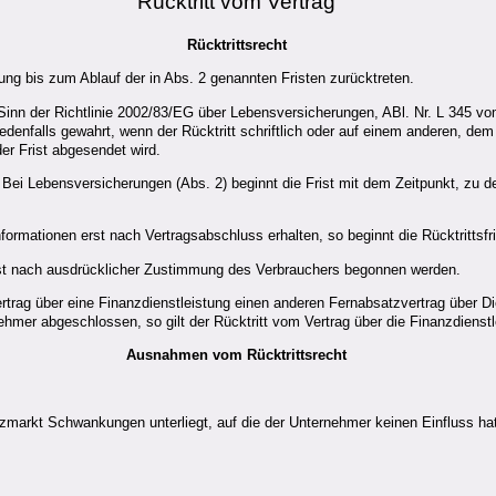
Rücktritt vom Vertrag
Rücktrittsrecht
ung bis zum Ablauf der in Abs. 2 genannten Fristen zurücktreten.
m Sinn der Richtlinie 2002/83/EG über Lebensversicherungen, ABl. Nr. L 345 
 jedenfalls gewahrt, wenn der Rücktritt schriftlich oder auf einem anderen, 
er Frist abgesendet wird.
. Bei Lebensversicherungen (Abs. 2) beginnt die Frist mit dem Zeitpunkt, zu 
formationen erst nach Vertragsabschluss erhalten, so beginnt die Rücktrittsfr
gs erst nach ausdrücklicher Zustimmung des Verbrauchers begonnen werden.
ag über eine Finanzdienstleistung einen anderen Fernabsatzvertrag über Die
mer abgeschlossen, so gilt der Rücktritt vom Vertrag über die Finanzdienstle
Ausnahmen vom Rücktrittsrecht
zmarkt Schwankungen unterliegt, auf die der Unternehmer keinen Einfluss hat u