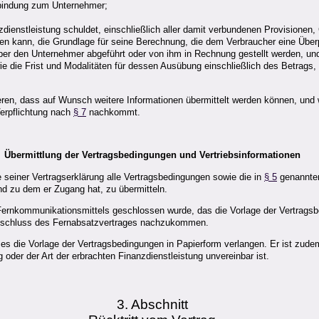
rbindung zum Unternehmer;
dienstleistung schuldet, einschließlich aller damit verbundenen Provisione
en kann, die Grundlage für seine Berechnung, die dem Verbraucher eine Über
über den Unternehmer abgeführt oder von ihm in Rechnung gestellt werden, un
e die Frist und Modalitäten für dessen Ausübung einschließlich des Betrags
ieren, dass auf Wunsch weitere Informationen übermittelt werden können, und 
Verpflichtung nach
§ 7
nachkommt.
Übermittlung der Vertragsbedingungen und Vertriebsinformationen
 seiner Vertragserklärung alle Vertragsbedingungen sowie die in
§ 5
genannten
nd zu dem er Zugang hat, zu übermitteln.
 Fernkommunikationsmittels geschlossen wurde, das die Vorlage der Vertragsb
 Abschluss des Fernabsatzvertrages nachzukommen.
ses die Vorlage der Vertragsbedingungen in Papierform verlangen. Er ist zud
der der Art der erbrachten Finanzdienstleistung unvereinbar ist.
3. Abschnitt