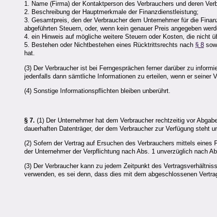
1. Name (Firma) der Kontaktperson des Verbrauchers und deren Ve
2. Beschreibung der Hauptmerkmale der Finanzdienstleistung;
3. Gesamtpreis, den der Verbraucher dem Unternehmer für die Finanz
abgeführten Steuern, oder, wenn kein genauer Preis angegeben werd
4. ein Hinweis auf mögliche weitere Steuern oder Kosten, die nicht 
5. Bestehen oder Nichtbestehen eines Rücktrittsrechts nach
§ 8
sowi
hat.
(3) Der Verbraucher ist bei Ferngesprächen ferner darüber zu inform
jedenfalls dann sämtliche Informationen zu erteilen, wenn er seiner 
(4) Sonstige Informationspflichten bleiben unberührt.
§ 7.
(1) Der Unternehmer hat dem Verbraucher rechtzeitig vor Abgabe
dauerhaften Datenträger, der dem Verbraucher zur Verfügung steht u
(2) Sofern der Vertrag auf Ersuchen des Verbrauchers mittels eines
der Unternehmer der Verpflichtung nach Abs. 1 unverzüglich nach
(3) Der Verbraucher kann zu jedem Zeitpunkt des Vertragsverhältnis
verwenden, es sei denn, dass dies mit dem abgeschlossenen Vertrag o