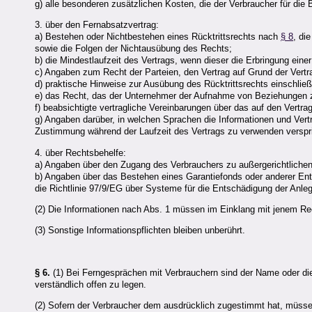
g) alle besonderen zusätzlichen Kosten, die der Verbraucher für di
3. über den Fernabsatzvertrag:
a) Bestehen oder Nichtbestehen eines Rücktrittsrechts nach
§ 8
, di
sowie die Folgen der Nichtausübung des Rechts;
b) die Mindestlaufzeit des Vertrags, wenn dieser die Erbringung ein
c) Angaben zum Recht der Parteien, den Vertrag auf Grund der Vertra
d) praktische Hinweise zur Ausübung des Rücktrittsrechts einschließli
e) das Recht, das der Unternehmer der Aufnahme von Beziehungen z
f) beabsichtigte vertragliche Vereinbarungen über das auf den Vertr
g) Angaben darüber, in welchen Sprachen die Informationen und Ver
Zustimmung während der Laufzeit des Vertrags zu verwenden verspri
4. über Rechtsbehelfe:
a) Angaben über den Zugang des Verbrauchers zu außergerichtliche
b) Angaben über das Bestehen eines Garantiefonds oder anderer Ents
die Richtlinie 97/9/EG über Systeme für die Entschädigung der Anlege
(2) Die Informationen nach Abs. 1 müssen im Einklang mit jenem Re
(3) Sonstige Informationspflichten bleiben unberührt.
§ 6.
(1) Bei Ferngesprächen mit Verbrauchern sind der Name oder die
verständlich offen zu legen.
(2) Sofern der Verbraucher dem ausdrücklich zugestimmt hat, müssen