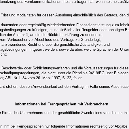
e Benutzung des Fernkommunikationsmittels zu tragen hat, wenn solche zusätz
e Frist und Modalitäten für dessen Ausübung einschließlich des Betrags, den
er dauernden oder regelmäßig wiederkehrenden Finanzdienstleistung zum Inhalt
gsbedingungen zu kündigen, einschließlich aller Reugelder oder sonstigen Bel
ch der Anschrift, an die die Rücktrittserklärung zu senden ist;
um Verbraucher vor Abschluss des Vertrags zu Grunde legt;
ag anzuwendende Recht und über die gerichtliche Zuständigkeit und
tragsbedingungen mitgeteilt werden, sowie darüber, welche Sprachen der Unt
cht;
n Beschwerde- oder Schlichtungsverfahren und die Voraussetzungen für dies
chädigungsregelungen, die nicht unter die Richtlinie 94/19/EG über Einlage
r, ABl. Nr. L 84 vom 26. März 1997, S. 22, fallen.
cht stehen, dessen Anwendbarkeit auf den Vertrag im Falle seines Abschlus
Informationen bei Ferngesprächen mit Verbrauchern
 Firma des Unternehmers und der geschäftliche Zweck eines von diesem initi
 ihm bei Ferngesprächen nur folgende Informationen rechtzeitig vor Abgabe s