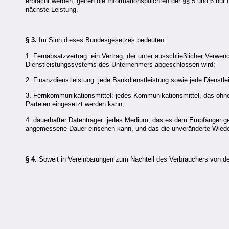
erbracht werden, gelten die Informationspflichten der §§
5
und
6
nur f
nächste Leistung.
§ 3.
Im Sinn dieses Bundesgesetzes bedeuten:
1. Fernabsatzvertrag: ein Vertrag, der unter ausschließlicher Verwe
Dienstleistungssystems des Unternehmers abgeschlossen wird;
2. Finanzdienstleistung: jede Bankdienstleistung sowie jede Dienst
3. Fernkommunikationsmittel: jedes Kommunikationsmittel, das ohne
Parteien eingesetzt werden kann;
4. dauerhafter Datenträger: jedes Medium, das es dem Empfänger gesta
angemessene Dauer einsehen kann, und das die unveränderte Wieder
§ 4.
Soweit in Vereinbarungen zum Nachteil des Verbrauchers von 