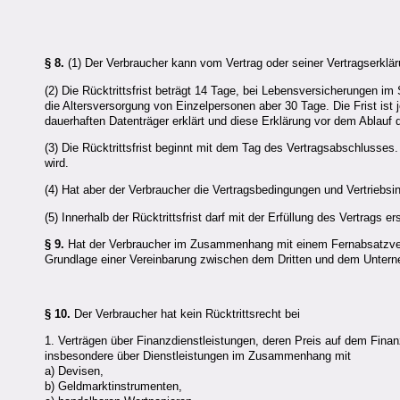
§ 8.
(1) Der Verbraucher kann vom Vertrag oder seiner Vertragserklär
(2) Die Rücktrittsfrist beträgt 14 Tage, bei Lebensversicherungen i
die Altersversorgung von Einzelpersonen aber 30 Tage. Die Frist ist
dauerhaften Datenträger erklärt und diese Erklärung vor dem Ablauf d
(3) Die Rücktrittsfrist beginnt mit dem Tag des Vertragsabschlusses
wird.
(4) Hat aber der Verbraucher die Vertragsbedingungen und Vertriebsin
(5) Innerhalb der Rücktrittsfrist darf mit der Erfüllung des Vertra
§ 9.
Hat der Verbraucher im Zusammenhang mit einem Fernabsatzvertr
Grundlage einer Vereinbarung zwischen dem Dritten und dem Unterneh
§ 10.
Der Verbraucher hat kein Rücktrittsrecht bei
1. Verträgen über Finanzdienstleistungen, deren Preis auf dem Finan
insbesondere über Dienstleistungen im Zusammenhang mit
a) Devisen,
b) Geldmarktinstrumenten,