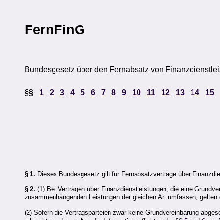
FernFinG
Bundesgesetz über den Fernabsatz von Finanzdienstlei
§§
1
2
3
4
5
6
7
8
9
10
11
12
13
14
15
§ 1.
Dieses Bundesgesetz gilt für Fernabsatzverträge über Finanzd
§ 2.
(1) Bei Verträgen über Finanzdienstleistungen, die eine Grundve
zusammenhängenden Leistungen der gleichen Art umfassen, gelten 
(2) Sofern die Vertragsparteien zwar keine Grundvereinbarung abge