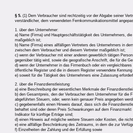
§ 5.
(1) Dem Verbraucher sind rechtzeitig vor der Abgabe seiner Vert
verständlicher, dem verwendeten Fernkommunikationsmittel angepass
1. über den Unternehmer:
a) Name (Firma) und Hauptgeschäftstätigkeit des Unternehmers, die 
maßgeblich ist;
b) Name (Firma) eines allfälligen Vertreters des Unternehmers in de
zwischen dem Verbraucher und diesem Vertreter maßgeblich ist;
c) wenn der Verbraucher mit einer anderen gewerblich tätigen Perso
gegenüber tätig wird, sowie die geografische Anschrift, die für die
d) wenn der Unternehmer in das Firmenbuch oder ein vergleichbares
öffentliche Register und die in diesem Register verwendete Kennung
e) soweit für die Tätigkeit des Unternehmers eine Zulassung erforder
2. über die Finanzdienstleistung:
a) eine Beschreibung der wesentlichen Merkmale der Finanzdienstlei
b) den Gesamtpreis, den der Verbraucher dem Unternehmer für die Fi
abgeführten Steuern, oder, wenn kein genauer Preis angegeben werd
c) gegebenenfalls einen Hinweis darauf, dass sich die Finanzdienstl
behaftet sind oder deren Preis Schwankungen auf dem Finanzmarkt unt
Indikator für künftige Erträge sind;
d) einen Hinweis auf mögliche weitere Steuern oder Kosten, die nic
e) eine allfällige Beschränkung des Zeitraums, in dem die zur Verfügu
f) Einzelheiten der Zahlung und der Erfüllung sowie