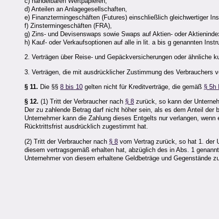
c) handelbaren Wertpapieren,
d) Anteilen an Anlagegesellschaften,
e) Finanztermingeschäften (Futures) einschließlich gleichwertiger In
f) Zinstermingeschäften (FRA),
g) Zins- und Devisenswaps sowie Swaps auf Aktien- oder Aktieninde
h) Kauf- oder Verkaufsoptionen auf alle in lit. a bis g genannten In
2. Verträgen über Reise- und Gepäckversicherungen oder ähnliche ku
3. Verträgen, die mit ausdrücklicher Zustimmung des Verbrauchers von
§ 11.
Die §§
8 bis 10
gelten nicht für Kreditverträge, die gemäß
§ 5h
§ 12.
(1) Tritt der Verbraucher nach
§ 8
zurück, so kann der Unternehm
Der zu zahlende Betrag darf nicht höher sein, als es dem Anteil der 
Unternehmer kann die Zahlung dieses Entgelts nur verlangen, wenn e
Rücktrittsfrist ausdrücklich zugestimmt hat.
(2) Tritt der Verbraucher nach
§ 8
vom Vertrag zurück, so hat 1. der 
diesem vertragsgemäß erhalten hat, abzüglich des in Abs. 1 genannt
Unternehmer von diesem erhaltene Geldbeträge und Gegenstände z