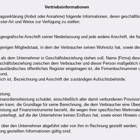
Vertriebsinformationen
ragserklärung (Anbot oder Annahme) folgende Informationen, deren geschäftli
ter Art und Weise zur Verfügung zu stellen:
geografische Anschrift seiner Niederlassung und jede andere Anschrift, die f
mjenigen Mitgliedstaat, in dem der Verbraucher seinen Wohnsitz hat, sowie die
n als dem Unternehmer in Geschäftsbeziehung stehen soll, Name (Firma) diese
 Geschäftsbeziehung zwischen dem Verbraucher und dieser Person maßgeblich i
 ausländisches öffentliches Register eingetragen ist, die Firmenbuchnummer 
 und,
lich ist, Bezeichnung und Anschrift der zuständigen Aufsichtsbehörde;
stung;
nanzdienstleistung schuldet, einschließlich aller damit verbundenen Provis
en kann, die Grundlage für seine Berechnung, die dem Verbraucher eine Über
eistung auf Finanzinstrumente bezieht, die wegen ihrer spezifischen Merkmal
erliegt, auf die der Unternehmer keinen Einfluss hat, sowie einen Hinweis da
ht über den Unternehmer abgeführt oder von ihm in Rechnung gestellt werden;
ng gestellten Informationen gültig sind;