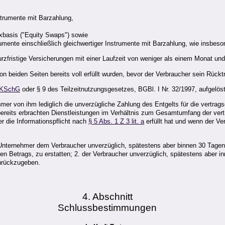
strumente mit Barzahlung,
xbasis ("Equity Swaps") sowie
strumente einschließlich gleichwertiger Instrumente mit Barzahlung, wie insbes
rzfristige Versicherungen mit einer Laufzeit von weniger als einem Monat und
 beiden Seiten bereits voll erfüllt wurden, bevor der Verbraucher sein Rücktr
 KSchG
oder § 9 des Teilzeitnutzungsgesetzes, BGBl. I Nr. 32/1997, aufgelös
er von ihm lediglich die unverzügliche Zahlung des Entgelts für die vertrags
bereits erbrachten Dienstleistungen im Verhältnis zum Gesamtumfang der vertr
r die Informationspflicht nach
§ 5 Abs. 1 Z 3 lit. a
erfüllt hat und wenn der Ve
Unternehmer dem Verbraucher unverzüglich, spätestens aber binnen 30 Tagen a
en Betrags, zu erstatten; 2. der Verbraucher unverzüglich, spätestens aber 
urückzugeben.
4. Abschnitt
Schlussbestimmungen