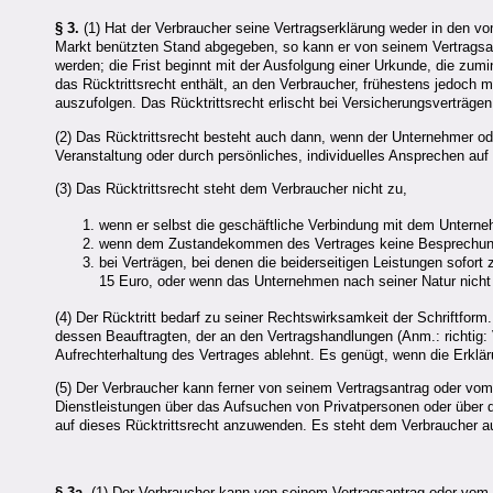
§ 3.
(1) Hat der Verbraucher seine Vertragserklärung weder in den 
Markt benützten Stand abgegeben, so kann er von seinem Vertragsan
werden; die Frist beginnt mit der Ausfolgung einer Urkunde, die zu
das Rücktrittsrecht enthält, an den Verbraucher, frühestens jedoc
auszufolgen. Das Rücktrittsrecht erlischt bei Versicherungsverträ
(2) Das Rücktrittsrecht besteht auch dann, wenn der Unternehmer od
Veranstaltung oder durch persönliches, individuelles Ansprechen au
(3) Das Rücktrittsrecht steht dem Verbraucher nicht zu,
wenn er selbst die geschäftliche Verbindung mit dem Untern
wenn dem Zustandekommen des Vertrages keine Besprechungen
bei Verträgen, bei denen die beiderseitigen Leistungen sofor
15 Euro, oder wenn das Unternehmen nach seiner Natur nicht 
(4) Der Rücktritt bedarf zu seiner Rechtswirksamkeit der Schriftfor
dessen Beauftragten, der an den Vertragshandlungen (Anm.: richtig:
Aufrechterhaltung des Vertrages ablehnt. Es genügt, wenn die Erklä
(5) Der Verbraucher kann ferner von seinem Vertragsantrag oder v
Dienstleistungen über das Aufsuchen von Privatpersonen oder über
auf dieses Rücktrittsrecht anzuwenden. Es steht dem Verbraucher au
§ 3a.
(1) Der Verbraucher kann von seinem Vertragsantrag oder vom 