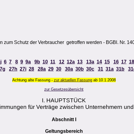
 zum Schutz der Verbraucher getroffen werden - BGBl. Nr. 14
j
6
7
8
9
9a
9b
10
11
12
12a
13
13a
14
15
16
17
1
7g
27h
27i
28
28a
29
30
30a
30b
30c
31
31a
31b
31
Achtung alte Fassung -
zur aktuellen Fassung
ab 10.1.2008
zur Gesetzesübersicht
I. HAUPTSTÜCK
immungen für Verträge zwischen Unternehmern und
Abschnitt I
Geltungsbereich