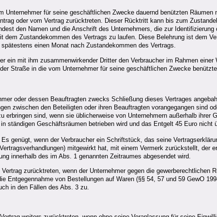
vom Unternehmer für seine geschäftlichen Zwecke dauernd benützten Räumen 
trag oder vom Vertrag zurücktreten. Dieser Rücktritt kann bis zum Zustand
mindest den Namen und die Anschrift des Unternehmers, die zur Identifizierun
h mit dem Zustandekommen des Vertrags zu laufen. Diese Belehrung ist dem Ve
gen spätestens einen Monat nach Zustandekommen des Vertrags.
er ein mit ihm zusammenwirkender Dritter den Verbraucher im Rahmen einer We
f der Straße in die vom Unternehmer für seine geschäftlichen Zwecke benützt
ehmer oder dessen Beauftragten zwecks Schließung dieses Vertrages angebah
 zwischen den Beteiligten oder ihren Beauftragten vorangegangen sind od
t zu erbringen sind, wenn sie üblicherweise von Unternehmern außerhalb ihre
in ständigen Geschäftsräumen betrieben wird und das Entgelt 45 Euro nicht ü
m. Es genügt, wenn der Verbraucher ein Schriftstück, das seine Vertragserklä
 Vertragsverhandlungen) mitgewirkt hat, mit einem Vermerk zurückstellt, der
rung innerhalb des im Abs. 1 genannten Zeitraumes abgesendet wird.
om Vertrag zurücktreten, wenn der Unternehmer gegen die gewerberechtlich
 die Entgegennahme von Bestellungen auf Waren (§§ 54, 57 und 59 GewO 199
ch in den Fällen des Abs. 3 zu.
Vertrag weiters zurücktreten, wenn ohne seine Veranlassung für seine Einwi