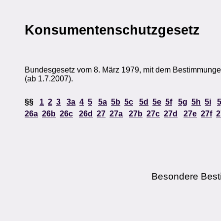
Konsumentenschutzgesetz
Bundesgesetz vom 8. März 1979, mit dem Bestimmungen
(ab 1.7.2007).
§§
1
2
3
3a
4
5
5a
5b
5c
5d
5e
5f
5g
5h
5i
5
26a
26b
26c
26d
27
27a
27b
27c
27d
27e
27f
2
Besondere Best