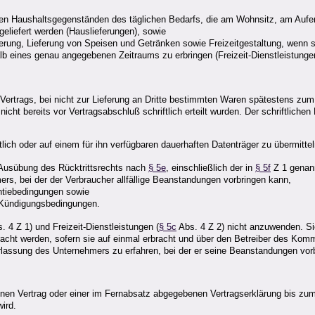
gen Haushaltsgegenständen des täglichen Bedarfs, die am Wohnsitz, am Aufen
liefert werden (Hauslieferungen), sowie
erung, Lieferung von Speisen und Getränken sowie Freizeitgestaltung, wenn si
lb eines genau angegebenen Zeitraums zu erbringen (Freizeit-Dienstleistunge
Vertrags, bei nicht zur Lieferung an Dritte bestimmten Waren spätestens zum Z
icht bereits vor Vertragsabschluß schriftlich erteilt wurden. Der schriftlichen
lich oder auf einem für ihn verfügbaren dauerhaften Datenträger zu übermittel
 Ausübung des Rücktrittsrechts nach
§ 5e
, einschließlich der in
§ 5f
Z 1 genann
rs, bei der der Verbraucher allfällige Beanstandungen vorbringen kann,
ntiebedingungen sowie
e Kündigungsbedingungen.
. 4 Z 1) und Freizeit-Dienstleistungen (
§ 5c
Abs. 4 Z 2) nicht anzuwenden. Sie
racht werden, sofern sie auf einmal erbracht und über den Betreiber des Ko
erlassung des Unternehmers zu erfahren, bei der er seine Beanstandungen vor
en Vertrag oder einer im Fernabsatz abgegebenen Vertragserklärung bis zum A
ird.