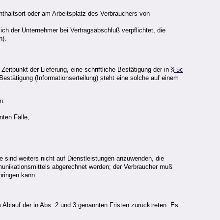
thaltsort oder am Arbeitsplatz des Verbrauchers von
ch der Unternehmer bei Vertragsabschluß verpflichtet, die
n).
eitpunkt der Lieferung, eine schriftliche Bestätigung der in
§ 5c
 Bestätigung (Informationserteilung) steht eine solche auf einem
n:
ten Fälle,
 sind weiters nicht auf Dienstleistungen anzuwenden, die
mmunikationsmittels abgerechnet werden; der Verbraucher muß
bringen kann.
blauf der in Abs. 2 und 3 genannten Fristen zurücktreten. Es