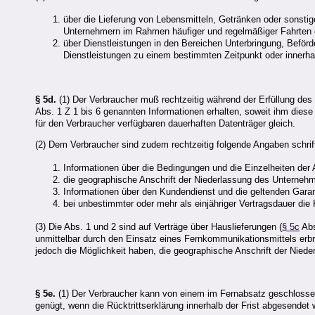
über die Lieferung von Lebensmitteln, Getränken oder sonsti
Unternehmern im Rahmen häufiger und regelmäßiger Fahrten ge
über Dienstleistungen in den Bereichen Unterbringung, Beförd
Dienstleistungen zu einem bestimmten Zeitpunkt oder innerha
§ 5d.
(1) Der Verbraucher muß rechtzeitig während der Erfüllung des 
Abs. 1 Z 1 bis 6 genannten Informationen erhalten, soweit ihm diese n
für den Verbraucher verfügbaren dauerhaften Datenträger gleich.
(2) Dem Verbraucher sind zudem rechtzeitig folgende Angaben schrift
Informationen über die Bedingungen und die Einzelheiten der
die geographische Anschrift der Niederlassung des Unternehme
Informationen über den Kundendienst und die geltenden Gara
bei unbestimmter oder mehr als einjähriger Vertragsdauer di
(3) Die Abs. 1 und 2 sind auf Verträge über Hauslieferungen (
§ 5c
Abs
unmittelbar durch den Einsatz eines Fernkommunikationsmittels erb
jedoch die Möglichkeit haben, die geographische Anschrift der Nied
§ 5e.
(1) Der Verbraucher kann von einem im Fernabsatz geschlossen
genügt, wenn die Rücktrittserklärung innerhalb der Frist abgesendet w