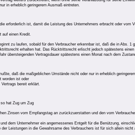
 nur in erheblich geringerem Ausmaß eintreten.
die erforderlich ist, damit die Leistung des Unternehmers erbracht oder vom
t auf einen Kredit.
beginnt zu laufen, sobald für den Verbraucher erkennbar ist, daß die in Abs. 
trittsrecht erhalten hat. Das Rücktrittsrecht erlischt jedoch spätestens eine
in Jahr übersteigenden Vertragsdauer spätestens einen Monat nach dem Zust
mußte, daß die maßgeblichen Umstände nicht oder nur in erheblich geringer
t worden ist oder
rtrags bereit erklärt.
 so hat Zug um Zug
chen Zinsen vom Empfangstag an zurückzuerstatten und den vom Verbrauche
 und dem Unternehmer ein angemessenes Entgelt für die Benützung, einschli
der Leistungen in die Gewahrsame des Verbrauchers ist für sich allein nich