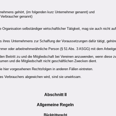
ernehmens gehört, (im folgenden kurz Unternehmer genannt) und
z Verbraucher genannt)
 Organisation selbständiger wirtschaftlicher Tätigkeit, mag sie auch nicht au
es ihres Unternehmens zur Schaffung der Voraussetzungen dafür tätigt, gehör
tnehmer oder arbeitnehmerähnliche Person (§ 51 Abs. 3 ASGG) mit dem Arbeitg
en Beitritt zu und die Mitgliedschaft bei Vereinen anzuwenden, wenn diese zw
äumen und die Mitgliedschaft nicht geschäftlichen Zwecken dient.
e hier vorgesehenen Rechtsfolgen in anderen Fällen eintreten.
es Verbrauchers abgewichen wird, sind sie unwirksam.
Abschnitt II
Allgemeine Regeln
Rücktrittsrecht