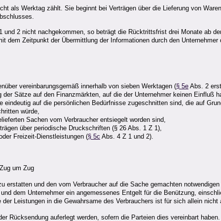
nicht als Werktag zählt. Sie beginnt bei Verträgen über die Lieferung von War
abschlusses.
1 und 2 nicht nachgekommen, so beträgt die Rücktrittsfrist drei Monate ab 
 mit dem Zeitpunkt der Übermittlung der Informationen durch den Unternehmer 
enüber vereinbarungsgemäß innerhalb von sieben Werktagen (
§ 5e
Abs. 2 ers
g der Sätze auf den Finanzmärkten, auf die der Unternehmer keinen Einfluß h
 eindeutig auf die persönlichen Bedürfnisse zugeschnitten sind, die auf Grun
hritten würde,
elieferten Sachen vom Verbraucher entsiegelt worden sind,
trägen über periodische Druckschriften (§ 26 Abs. 1 Z 1),
der Freizeit-Dienstleistungen (
§ 5c
Abs. 4 Z 1 und 2).
 Zug um Zug
zu erstatten und den vom Verbraucher auf die Sache gemachten notwendigen
 und dem Unternehmer ein angemessenes Entgelt für die Benützung, einschli
der Leistungen in die Gewahrsame des Verbrauchers ist für sich allein nich
der Rücksendung auferlegt werden, sofern die Parteien dies vereinbart haben.