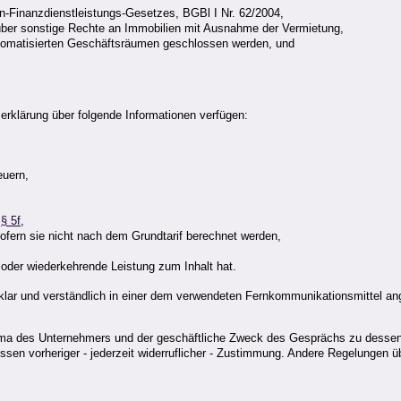
-Finanzdienstleistungs-Gesetzes, BGBl I Nr. 62/2004,
über sonstige Rechte an Immobilien mit Ausnahme der Vermietung,
tomatisierten Geschäftsräumen geschlossen werden, und
erklärung über folgende Informationen verfügen:
euern,
s
§ 5f
,
ofern sie nicht nach dem Grundtarif berechnet werden,
 oder wiederkehrende Leistung zum Inhalt hat.
lar und verständlich in einer dem verwendeten Fernkommunikationsmittel ang
irma des Unternehmers und der geschäftliche Zweck des Gesprächs zu dessen 
sen vorheriger - jederzeit widerruflicher - Zustimmung. Andere Regelungen ü