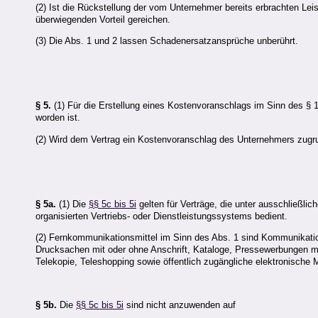
(2) Ist die Rückstellung der vom Unternehmer bereits erbrachten Le
überwiegenden Vorteil gereichen.
(3) Die Abs. 1 und 2 lassen Schadenersatzansprüche unberührt.
§ 5.
(1) Für die Erstellung eines Kostenvoranschlags im Sinn des § 
worden ist.
(2) Wird dem Vertrag ein Kostenvoranschlag des Unternehmers zugrunde
§ 5a.
(1) Die
§§ 5c bis 5i
gelten für Verträge, die unter ausschließl
organisierten Vertriebs- oder Dienstleistungssystems bedient.
(2) Fernkommunikationsmittel im Sinn des Abs. 1 sind Kommunikatio
Drucksachen mit oder ohne Anschrift, Kataloge, Pressewerbungen mit
Telekopie, Teleshopping sowie öffentlich zugängliche elektronische 
§ 5b.
Die
§§ 5c bis 5i
sind nicht anzuwenden auf