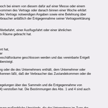
noch bei einem von diesem dafür auf einer Messe oder einem
ekommen des Vertrags oder danach binnen einer Woche erklärt
g des Vertrags notwendigen Angaben sowie eine Belehrung über
rbraucher anläßlich der Entgegennahme seiner Vertragserklärung
rbefahrt, einer Ausflugsfahrt oder einer ähnlichen
en Räume gebracht hat.
nt hat,
er
r Geschäftsräume geschlossen werden und das vereinbarte Entgelt
bersteigt.
rung oder die des Unternehmers enthält, dem Unternehmer oder
 erkennen läßt, daß der Verbraucher das Zustandekommen oder die
en Regelungen über das Sammeln und die Entgegennahme von
4) verstoßen hat. Die Bestimmungen des Abs. 1 und 4 sind auch
lligung maßgebliche Umstände, die der Unternehmer im Zuge der