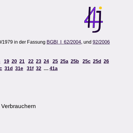
0/1979 in der Fassung
BGBl I 62/2004
, und
92/2006
8
19
20
21
22
23
24
25
25a
25b
25c
25d
26
c
31d
31e
31f
32
....
41a
 Verbrauchern