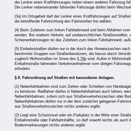
der Lenker eines Kraftfahrzeuges neben einem anderen Fahrzeug fahr
Die Lenker nebeneinander fahrender Fahrzeuge dürfen beim Wechsel
(3a) Im Ortsgebiet darf der Lenker eines Kraftfahrzeuges auf Straßen
die betreffende Fahrtrichtung den Fahrstreifen frei wählen.
(4) Beim Zufahren zum linken Fahrbahnrand und beim Abfahren vom l
werden. Bei starkem Verkehr, auf unübersichtlichen Straßenstellen,
Schienenfahrzeugen ist das Zufahren zum linken Fahrbahnrand, auß
(5) Einbahnstraßen dürfen nur in der durch das Hinweiszeichen nac
bestimmte Gruppen von Straßenbenützern, die hievon durch Verordn
zugleich Wohnstraßen im Sinne des
§ 76b
sind. Außer in Wohnstraßen
Einbahnstraße fahrenden Verkehrsteilnehmer vom übrigen Fahrzeugver
erfordern.
§ 8.
Fahrordnung auf Straßen mit besonderen Anlagen.
(1) Nebenfahrbahnen sind zum Ziehen oder Schieben von Handwagen
zu benützen. Radfahrer dürfen in Nebenfahrbahnen auch fahren, wen
Nebenfahrbahnen, sofern sich aus Straßenverkehrszeichen oder Bode
Nebenfahrbahnen dürfen nur in der dem zunächst gelegenen Fahrstre
aus Straßenverkehrszeichen nichts anderes ergibt.
(2) Liegt eine Schutzinsel oder ein Parkplatz in der Mitte einer Straß
Einbahnstraße oder Fahrbahnhälfte, so darf sowohl rechts als auch l
Bodenmarkierungen nichts anderes ergibt.