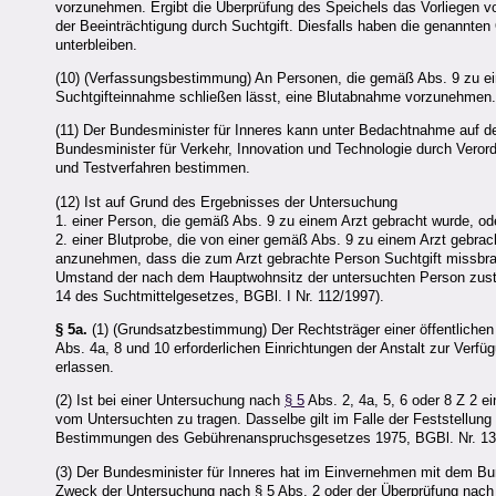
vorzunehmen. Ergibt die Überprüfung des Speichels das Vorliegen von
der Beeinträchtigung durch Suchtgift. Diesfalls haben die genannt
unterbleiben.
(10) (Verfassungsbestimmung) An Personen, die gemäß Abs. 9 zu eine
Suchtgifteinnahme schließen lässt, eine Blutabnahme vorzunehmen
(11) Der Bundesminister für Inneres kann unter Bedachtnahme auf 
Bundesminister für Verkehr, Innovation und Technologie durch Verord
und Testverfahren bestimmen.
(12) Ist auf Grund des Ergebnisses der Untersuchung
1. einer Person, die gemäß Abs. 9 zu einem Arzt gebracht wurde, o
2. einer Blutprobe, die von einer gemäß Abs. 9 zu einem Arzt gebra
anzunehmen, dass die zum Arzt gebrachte Person Suchtgift missbrauc
Umstand der nach dem Hauptwohnsitz der untersuchten Person zustä
14 des Suchtmittelgesetzes, BGBl. I Nr. 112/1997).
§ 5a.
(1) (Grundsatzbestimmung) Der Rechtsträger einer öffentliche
Abs. 4a, 8 und 10 erforderlichen Einrichtungen der Anstalt zur Verf
erlassen.
(2) Ist bei einer Untersuchung nach
§ 5
Abs. 2, 4a, 5, 6 oder 8 Z 2 e
vom Untersuchten zu tragen. Dasselbe gilt im Falle der Feststellung
Bestimmungen des Gebührenanspruchsgesetzes 1975, BGBl. Nr. 13
(3) Der Bundesminister für Inneres hat im Einvernehmen mit dem Bu
Zweck der Untersuchung nach § 5 Abs. 2 oder der Überprüfung nach 