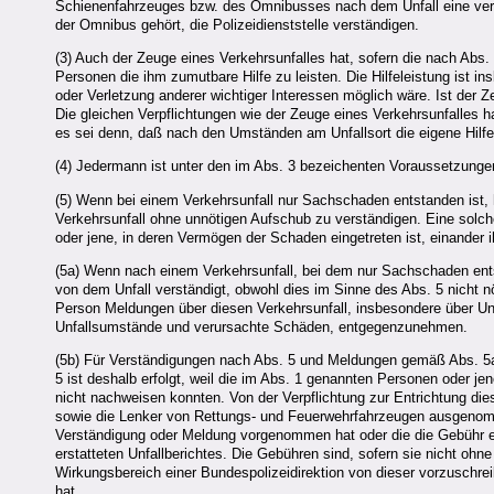
Schienenfahrzeuges bzw. des Omnibusses nach dem Unfall eine ver
der Omnibus gehört, die Polizeidienststelle verständigen.
(3) Auch der Zeuge eines Verkehrsunfalles hat, sofern die nach Abs. 2
Personen die ihm zumutbare Hilfe zu leisten. Die Hilfeleistung ist i
oder Verletzung anderer wichtiger Interessen möglich wäre. Ist der Ze
Die gleichen Verpflichtungen wie der Zeuge eines Verkehrsunfalles
es sei denn, daß nach den Umständen am Unfallsort die eigene Hilfele
(4) Jedermann ist unter den im Abs. 3 bezeichenten Voraussetzungen 
(5) Wenn bei einem Verkehrsunfall nur Sachschaden entstanden ist, 
Verkehrsunfall ohne unnötigen Aufschub zu verständigen. Eine solch
oder jene, in deren Vermögen der Schaden eingetreten ist, einander
(5a) Wenn nach einem Verkehrsunfall, bei dem nur Sachschaden entst
von dem Unfall verständigt, obwohl dies im Sinne des Abs. 5 nicht n
Person Meldungen über diesen Verkehrsunfall, insbesondere über Unfal
Unfallsumstände und verursachte Schäden, entgegenzunehmen.
(5b) Für Verständigungen nach Abs. 5 und Meldungen gemäß Abs. 5a 
5 ist deshalb erfolgt, weil die im Abs. 1 genannten Personen oder j
nicht nachweisen konnten. Von der Verpflichtung zur Entrichtung di
sowie die Lenker von Rettungs- und Feuerwehrfahrzeugen ausgenomm
Verständigung oder Meldung vorgenommen hat oder die die Gebühr ent
erstatteten Unfallberichtes. Die Gebühren sind, sofern sie nicht ohn
Wirkungsbereich einer Bundespolizeidirektion von dieser vorzuschrei
hat.