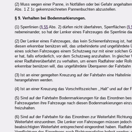
(2) Muss wegen einer Panne, in Notfällen oder bei Gefahr angehalt
Abs. 1 Z 1c gekennzeichneten Pannenbuchten abzustellen.
§ 9.
Verhalten bei Bodenmarkierungen.
(1) Sperrlinien (
§ 55
Abs. 2) dürfen nicht überfahren, Sperrflächen (
§ 
nebeneinander, so hat der Lenker eines Fahrzeuges die Sperrlinie d
(2) Der Lenker eines Fahrzeuges, das kein Schienenfahrzeug ist, ha
diesen erkennbar benützen will, das unbehinderte und ungefährdete
eines solchen Fahrzeuges einem Schutzweg nur mit einer solchen G
er hat, falls erforderlich, vor dem Schutzweg anzuhalten. In gleiche
einer Radfahrerüberfahrt zu verhalten, um einem Radfahrer oder Rolls
erkennbar benützen will, das ungefährdete Überqueren der Fahrbahn
(3) Ist an einer geregelten Kreuzung auf der Fahrbahn eine Haltelinie 
herangefahren werden.
(4) Ist an einer Kreuzung das Vorschriftszeichen ,,Halt'' und auf der 
(5) Sind auf der Fahrbahn Bodenmarkierungen für das Einordnen be
Fahrzeugarten ihre Fahrzeuge nach diesen Bodenmarkierungen einzu
freizuhalten.
(6) Sind auf der Fahrbahn für das Einordnen zur Weiterfahrt Richtun
Weiterfahrt einzuordnen. Die Lenker von Fahrzeugen müssen jedoch a
beabsichtigten Weiterfahrt entsprechend eingeordnet haben. Radfahr
Verpflichtung des Einordnens nach Richtungspfeilen befreit werden;