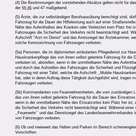
(4) Die Bestimmungen der vorstehenden Absätze gelten nicht für da
der
§§ 46
und 47 maßgebend.
(5) Ärzte, die zur selbständigen Berufsausübung berechtigt sind, dürf
Fahrzeug für die Dauer der Hilfeleistung auch auf einer Straßenstelle
Nähe des Aufenthaltes des Kranken oder Verletzten kein Platz frei i
Fahrzeuges die Sicherheit des Verkehrs nicht beeinträchtigt wird. Wä
Aufschrift "Arzt im Dienst" und das Amtssiegel der Ärztekammer, wel
solche Kennzeichnung von Fahrzeugen verboten.
(5a) Personen, die im diplomierten ambulanten Pflegedienst zur Haus
Hauskrankenpflege das von ihnen selbst gelenkte Fahrzeug für die Da
verboten ist, abstellen, wenn in der unmittelbaren Nähe des Aufenthal
und durch das Aufstellen des Fahrzeuges die Sicherheit und Flüssigke
Fahrzeug mit einer Tafel, welche die Aufschrift ,,Mobile Hauskranke
hat, oder in deren Auftrag diese Tätigkeit durchgeführt wird, trage
Fahrzeugen verboten.
(5b) Kommandanten von Feuerwehreinheiten, die vom zuständigen La
das von ihnen selbst gelenkte Fahrzeug für die Dauer des Einsatzes a
wenn in der unmittelbaren Nähe des Einsatzortes kein Platz frei ist
die Sicherheit des Verkehrs nicht beeinträchtigt wird. Während einer 
,,Feuerwehr`` und das Dienstsiegel des Landesfeuerwehrverbandes t
von Fahrzeugen verboten.
(6) Ob und inwieweit das Halten und Parken im Bereich schienenglei
Vorschriften.