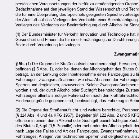
persönlichen Voraussetzungen der hiefür zu ermächtigenden Organe de
Bedachtnahme auf den jeweiligen Stand der Wissenschaft und Techni
die für eine Überprüfung des Speichels geeigneten Speichelvortestg
der Atemluft auf das Vorliegen des Verdachts einer Beeinträchtigun
Vorliegen des Verdachts der Beeinträchtigung durch Alkohol im Sin
(4) Der Bundesminister für Verkehr, Innovation und Technologie hat 
Gesundheit und Frauen die für eine Ermächtigung zur Durchführung de
Ärzte durch Verordnung festzulegen.
Zwangsmaßn
§ 5b.
(1) Die Organe der Straßenaufsicht sind berechtigt, Personen, d
befinden (
§ 5
Abs. 1), oder bei denen der Alkoholgehalt des Blutes 0,
beträgt, an der Lenkung oder Inbetriebnahme eines Fahrzeuges zu hin
Fahrzeuges, Zwangsmaßnahmen, wie etwa Abnahme der Fahrzeugschl
Sperren und dergleichen, anzuwenden. Solche Zwangsmaßnahmen sin
worden sind, der durch Alkohol oder Suchtgift beeinträchtigte Zusta
Fahrzeuges allenfalls nötiger Führerschein nach den kraftfahrrechtl
Hinderungsgründe gegeben sind, beabsichtigt, das Fahrzeug in Bet
(2) Die Organe der Straßenaufsicht sind weiters berechtigt, Person
(§ 114 Abs. 4 und 4a KFG 1967), Begleiter (§§ 122 Abs. 2 und 5 KF
offenbar in einem durch Alkohol oder Suchtgift beeinträchtigten Zusta
des Blutes 0,5 g/l (0,5 Promille) oder mehr oder der Alkoholgehalt de
nach Lage des Falles und Art des Fahrzeuges, Zwangsmaßnahmen, w
Fahrzeuges, Anlegen von technischen Sperren und dergleichen, a