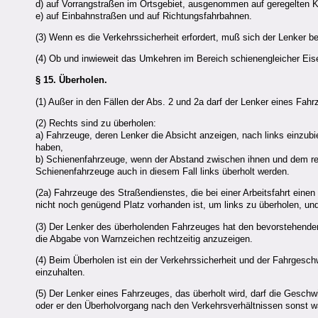
d) auf Vorrangstraßen im Ortsgebiet, ausgenommen auf geregelten
e) auf Einbahnstraßen und auf Richtungsfahrbahnen.
(3) Wenn es die Verkehrssicherheit erfordert, muß sich der Lenker 
(4) Ob und inwieweit das Umkehren im Bereich schienengleicher Eise
§ 15.
Überholen.
(1) Außer in den Fällen der Abs. 2 und 2a darf der Lenker eines Fahr
(2) Rechts sind zu überholen:
a) Fahrzeuge, deren Lenker die Absicht anzeigen, nach links einzub
haben,
b) Schienenfahrzeuge, wenn der Abstand zwischen ihnen und dem re
Schienenfahrzeuge auch in diesem Fall links überholt werden.
(2a) Fahrzeuge des Straßendienstes, die bei einer Arbeitsfahrt einen
nicht noch genügend Platz vorhanden ist, um links zu überholen, un
(3) Der Lenker des überholenden Fahrzeuges hat den bevorstehend
die Abgabe von Warnzeichen rechtzeitig anzuzeigen.
(4) Beim Überholen ist ein der Verkehrssicherheit und der Fahrgesch
einzuhalten.
(5) Der Lenker eines Fahrzeuges, das überholt wird, darf die Geschw
oder er den Überholvorgang nach den Verkehrsverhältnissen sonst w