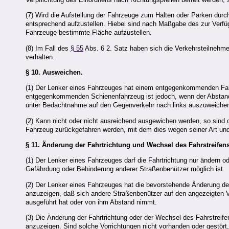
(7) Wird die Aufstellung der Fahrzeuge zum Halten oder Parken dur
entsprechend aufzustellen. Hiebei sind nach Maßgabe des zur Verfü
Fahrzeuge bestimmte Fläche aufzustellen.
(8) Im Fall des
§ 55
Abs. 6 2. Satz haben sich die Verkehrsteilnehm
verhalten.
§ 10.
Ausweichen.
(1) Der Lenker eines Fahrzeuges hat einem entgegenkommenden Fah
entgegenkommenden Schienenfahrzeug ist jedoch, wenn der Abstand
unter Bedachtnahme auf den Gegenverkehr nach links auszuweiche
(2) Kann nicht oder nicht ausreichend ausgewichen werden, so sind
Fahrzeug zurückgefahren werden, mit dem dies wegen seiner Art und w
§ 11.
Änderung der Fahrtrichtung und Wechsel des Fahrstreifen
(1) Der Lenker eines Fahrzeuges darf die Fahrtrichtung nur ändern 
Gefährdung oder Behinderung anderer Straßenbenützer möglich ist.
(2) Der Lenker eines Fahrzeuges hat die bevorstehende Änderung der
anzuzeigen, daß sich andere Straßenbenützer auf den angezeigten V
ausgeführt hat oder von ihm Abstand nimmt.
(3) Die Änderung der Fahrtrichtung oder der Wechsel des Fahrstreif
anzuzeigen. Sind solche Vorrichtungen nicht vorhanden oder gestört