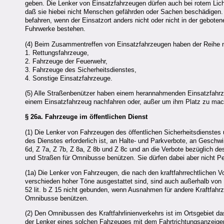
geben. Die Lenker von Einsatzfahrzeugen dürfen auch bei rotem Lich
daß sie hiebei nicht Menschen gefährden oder Sachen beschädigen. 
befahren, wenn der Einsatzort anders nicht oder nicht in der gebote
Fuhrwerke bestehen.
(4) Beim Zusammentreffen von Einsatzfahrzeugen haben der Reihe 
1. Rettungsfahrzeuge,
2. Fahrzeuge der Feuerwehr,
3. Fahrzeuge des Sicherheitsdienstes,
4. Sonstige Einsatzfahrzeuge.
(5) Alle Straßenbenützer haben einem herannahmenden Einsatzfahrze
einem Einsatzfahrzeug nachfahren oder, außer um ihm Platz zu mach
§ 26a.
Fahrzeuge im öffentlichen Dienst
(1) Die Lenker von Fahrzeugen des öffentlichen Sicherheitsdienstes 
des Dienstes erforderlich ist, an Halte- und Parkverbote, an Gesc
6d, Z 7a, Z 7b, Z 8a, Z 8b und Z 8c und an die Verbote bezüglich d
und Straßen für Omnibusse benützen. Sie dürfen dabei aber nicht 
(1a) Die Lenker von Fahrzeugen, die nach den kraftfahrrechtlichen V
verschieden hoher Töne ausgestattet sind, sind auch außerhalb von
52 lit. b Z 15 nicht gebunden, wenn Ausnahmen für andere Kraftfahr
Omnibusse benützen.
(2) Den Omnibussen des Kraftfahrlinienverkehrs ist im Ortsgebiet d
der Lenker eines solchen Fahzeuges mit dem Fahrtrichtungsanzeiger