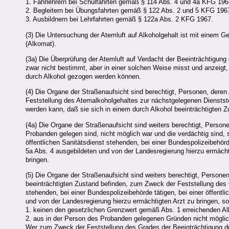
1. Fahrlehrern bei Schulfahrten gemäß § 114 Abs. 4 und 4a KFG 19
2. Begleitern bei Übungsfahrten gemäß § 122 Abs. 2 und 5 KFG 196
3. Ausbildnern bei Lehrfahrten gemäß § 122a Abs. 2 KFG 1967.
(3) Die Untersuchung der Atemluft auf Alkoholgehalt ist mit einem 
(Alkomat).
(3a) Die Überprüfung der Atemluft auf Verdacht der Beeinträchtigung
zwar nicht bestimmt, aber in einer solchen Weise misst und anzeigt
durch Alkohol gezogen werden können.
(4) Die Organe der Straßenaufsicht sind berechtigt, Personen, deren
Feststellung des Atemalkoholgehaltes zur nächstgelegenen Dienststel
werden kann, daß sie sich in einem durch Alkohol beeinträchtigten 
(4a) Die Organe der Straßenaufsicht sind weiters berechtigt, Perso
Probanden gelegen sind, nicht möglich war und die verdächtig sind, 
öffentlichen Sanitätsdienst stehenden, bei einer Bundespolizeibehörd
5a Abs. 4 ausgebildeten und von der Landesregierung hierzu ermäc
bringen.
(5) Die Organe der Straßenaufsicht sind weiters berechtigt, Persone
beeinträchtigten Zustand befinden, zum Zweck der Feststellung des 
stehenden, bei einer Bundespolizeibehörde tätigen, bei einer öffent
und von der Landesregierung hierzu ermächtigten Arzt zu bringen, 
1. keinen den gesetzlichen Grenzwert gemäß Abs. 1 erreichenden Al
2. aus in der Person des Probanden gelegenen Gründen nicht möglic
Wer zum Zweck der Feststellung des Grades der Beeinträchtigung dur