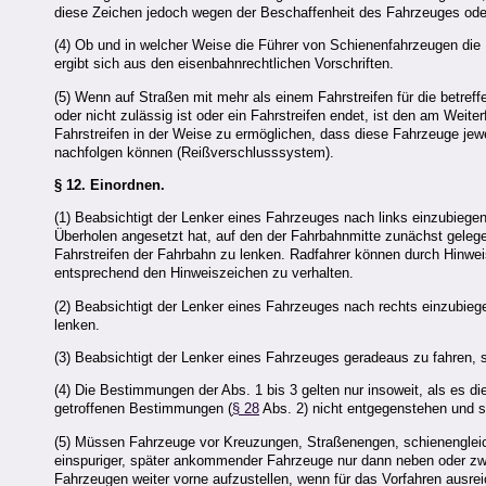
diese Zeichen jedoch wegen der Beschaffenheit des Fahrzeuges oder 
(4) Ob und in welcher Weise die Führer von Schienenfahrzeugen die
ergibt sich aus den eisenbahnrechtlichen Vorschriften.
(5) Wenn auf Straßen mit mehr als einem Fahrstreifen für die betref
oder nicht zulässig ist oder ein Fahrstreifen endet, ist den am Wei
Fahrstreifen in der Weise zu ermöglichen, dass diese Fahrzeuge je
nachfolgen können (Reißverschlusssystem).
§ 12.
Einordnen.
(1) Beabsichtigt der Lenker eines Fahrzeuges nach links einzubieg
Überholen angesetzt hat, auf den der Fahrbahnmitte zunächst gelegen
Fahrstreifen der Fahrbahn zu lenken. Radfahrer können durch Hinwei
entsprechend den Hinweiszeichen zu verhalten.
(2) Beabsichtigt der Lenker eines Fahrzeuges nach rechts einzubiege
lenken.
(3) Beabsichtigt der Lenker eines Fahrzeuges geradeaus zu fahren, s
(4) Die Bestimmungen der Abs. 1 bis 3 gelten nur insoweit, als es d
getroffenen Bestimmungen (
§ 28
Abs. 2) nicht entgegenstehen und 
(5) Müssen Fahrzeuge vor Kreuzungen, Straßenengen, schienengleic
einspuriger, später ankommender Fahrzeuge nur dann neben oder zwi
Fahrzeugen weiter vorne aufzustellen, wenn für das Vorfahren ausre