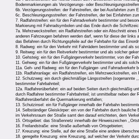
Bodenmarkierungen als Verzögerungs- oder Beschleunigungsstreifen
6b. Verzögerungsstreifen: der Fahrstreifen, der bei Ausfahrten zum E
6c. Beschleunigungsstreifen: der Fahrstreifen, der bei Einfahrten zu
7. Radfahrstreifen: ein für den Fahrradverkehr bestimmter und beson
Markierung mit Fahrradsymbolen und das Ende durch die Schriftzeic
7a. Mehrzweckstreifen: ein Radfahrstreifen oder ein Abschnitt eines
anderen Fahrzeugen befahren werden darf, wenn für diese der links 
das Befahren durch Richtungspfeile auf der Fahrbahn für das Einordn
8. Radweg: ein für den Verkehr mit Fahrrädern bestimmter und als 
9. Reitweg: ein für den Reitverkehr bestimmter und als solcher gek
10. Gehsteig: ein für den Fußgängerverkehr bestimmter, von der Fa
11. Gehweg: ein für den Fußgängerverkehr bestimmter und als solc
11a. Geh- und Radweg: ein für den Fußgänger- und Fahrradverkehr 
11b. Radfahranlage: ein Radfahrstreifen, ein Mehrzweckstreifen, ei
12. Schutzweg: ein durch gleichmäßige Längsstreifen (sogenannte ,,
bestimmter Fahrbahnteil;
12a. Radfahrerüberfahrt: ein auf beiden Seiten durch gleichmäßig u
durch Radfahrer bestimmter Fahrbahnteil; ist unmittelbar neben der 
Radfahrerüberfahrt die Quermarkierung entfallen;
13. Schutzinsel: ein für Fußgänger innerhalb der Fahrbahn bestimmte
14. Selbständiger Gleiskörper: ein von der Fahrbahn durch bauliche
im Verkehrsraum der Straße samt den darauf errichteten, dem Verk
15. Ortsgebiet: das Straßennetz innerhalb der Hinweiszeichen ,,Ortstaf
16. Freilandstraße: eine Straße außerhalb von Ortsgebieten;
17. Kreuzung: eine Stelle, auf der eine Straße eine andere überschne
18. geregelte Kreuzung: eine Kreuzung, auf welcher der Verkehr dur