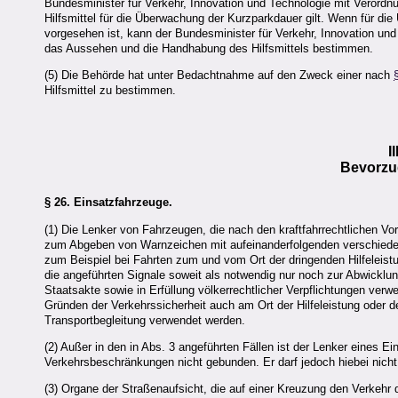
Bundesminister für Verkehr, Innovation und Technologie mit Verordnu
Hilfsmittel für die Überwachung der Kurzparkdauer gilt. Wenn für d
vorgesehen ist, kann der Bundesminister für Verkehr, Innovation und
das Aussehen und die Handhabung des Hilfsmittels bestimmen.
(5) Die Behörde hat unter Bedachtnahme auf den Zweck einer nach
Hilfsmittel zu bestimmen.
I
Bevorzu
§ 26.
Einsatzfahrzeuge.
(1) Die Lenker von Fahrzeugen, die nach den kraftfahrrechtlichen Vo
zum Abgeben von Warnzeichen mit aufeinanderfolgenden verschieden 
zum Beispiel bei Fahrten zum und vom Ort der dringenden Hilfeleis
die angeführten Signale soweit als notwendig nur noch zur Abwicklu
Staatsakte sowie in Erfüllung völkerrechtlicher Verpflichtungen ver
Gründen der Verkehrssicherheit auch am Ort der Hilfeleistung oder d
Transportbegleitung verwendet werden.
(2) Außer in den in Abs. 3 angeführten Fällen ist der Lenker eines E
Verkehrsbeschränkungen nicht gebunden. Er darf jedoch hiebei nic
(3) Organe der Straßenaufsicht, die auf einer Kreuzung den Verkehr d