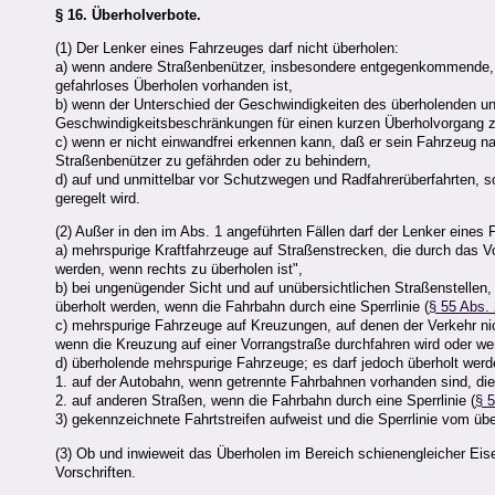
§ 16.
Überholverbote.
(1) Der Lenker eines Fahrzeuges darf nicht überholen:
a) wenn andere Straßenbenützer, insbesondere entgegenkommende, g
gefahrloses Überholen vorhanden ist,
b) wenn der Unterschied der Geschwindigkeiten des überholenden un
Geschwindigkeitsbeschränkungen für einen kurzen Überholvorgang zu
c) wenn er nicht einwandfrei erkennen kann, daß er sein Fahrzeug 
Straßenbenützer zu gefährden oder zu behindern,
d) auf und unmittelbar vor Schutzwegen und Radfahrerüberfahrten, so
geregelt wird.
(2) Außer in den im Abs. 1 angeführten Fällen darf der Lenker eines
a) mehrspurige Kraftfahrzeuge auf Straßenstrecken, die durch das Vo
werden, wenn rechts zu überholen ist",
b) bei ungenügender Sicht und auf unübersichtlichen Straßenstellen,
überholt werden, wenn die Fahrbahn durch eine Sperrlinie (
§ 55 Abs. 
c) mehrspurige Fahrzeuge auf Kreuzungen, auf denen der Verkehr nich
wenn die Kreuzung auf einer Vorrangstraße durchfahren wird oder wen
d) überholende mehrspurige Fahrzeuge; es darf jedoch überholt wer
1. auf der Autobahn, wenn getrennte Fahrbahnen vorhanden sind, die 
2. auf anderen Straßen, wenn die Fahrbahn durch eine Sperrlinie (
§ 
3) gekennzeichnete Fahrtstreifen aufweist und die Sperrlinie vom üb
(3) Ob und inwieweit das Überholen im Bereich schienengleicher Eis
Vorschriften.