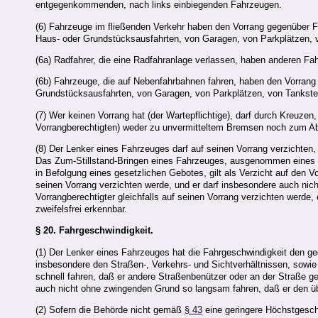
entgegenkommenden, nach links einbiegenden Fahrzeugen.
(6) Fahrzeuge im fließenden Verkehr haben den Vorrang gegenüber
Haus- oder Grundstücksausfahrten, von Garagen, von Parkplätzen, 
(6a) Radfahrer, die eine Radfahranlage verlassen, haben anderen F
(6b) Fahrzeuge, die auf Nebenfahrbahnen fahren, haben den Vorran
Grundstücksausfahrten, von Garagen, von Parkplätzen, von Tankst
(7) Wer keinen Vorrang hat (der Wartepflichtige), darf durch Kreuze
Vorrangberechtigten) weder zu unvermitteltem Bremsen noch zum Ab
(8) Der Lenker eines Fahrzeuges darf auf seinen Vorrang verzichten,
Das Zum-Stillstand-Bringen eines Fahrzeuges, ausgenommen eines 
in Befolgung eines gesetzlichen Gebotes, gilt als Verzicht auf den V
seinen Vorrang verzichten werde, und er darf insbesondere auch nic
Vorrangberechtigter gleichfalls auf seinen Vorrang verzichten werde,
zweifelsfrei erkennbar.
§ 20.
Fahrgeschwindigkeit.
(1) Der Lenker eines Fahrzeuges hat die Fahrgeschwindigkeit den 
insbesondere den Straßen-, Verkehrs- und Sichtverhältnissen, sowi
schnell fahren, daß er andere Straßenbenützer oder an der Straße g
auch nicht ohne zwingenden Grund so langsam fahren, daß er den üb
(2) Sofern die Behörde nicht gemäß
§ 43
eine geringere Höchstgeschw