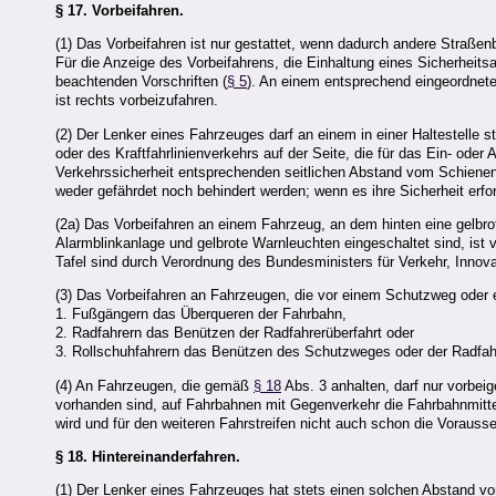
§ 17.
Vorbeifahren.
(1) Das Vorbeifahren ist nur gestattet, wenn dadurch andere Straß
Für die Anzeige des Vorbeifahrens, die Einhaltung eines Sicherheit
beachtenden Vorschriften (
§ 5
). An einem entsprechend eingeordnete
ist rechts vorbeizufahren.
(2) Der Lenker eines Fahrzeuges darf an einem in einer Haltestell
oder des Kraftfahrlinienverkehrs auf der Seite, die für das Ein- oder
Verkehrssicherheit entsprechenden seitlichen Abstand vom Schienen
weder gefährdet noch behindert werden; wenn es ihre Sicherheit erfor
(2a) Das Vorbeifahren an einem Fahrzeug, an dem hinten eine gelbrote
Alarmblinkanlage und gelbrote Warnleuchten eingeschaltet sind, i
Tafel sind durch Verordnung des Bundesministers für Verkehr, Innov
(3) Das Vorbeifahren an Fahrzeugen, die vor einem Schutzweg oder 
1. Fußgängern das Überqueren der Fahrbahn,
2. Radfahrern das Benützen der Radfahrerüberfahrt oder
3. Rollschuhfahrern das Benützen des Schutzweges oder der Radfahr
(4) An Fahrzeugen, die gemäß
§ 18
Abs. 3 anhalten, darf nur vorbeig
vorhanden sind, auf Fahrbahnen mit Gegenverkehr die Fahrbahnmitte 
wird und für den weiteren Fahrstreifen nicht auch schon die Voraus
§ 18.
Hintereinanderfahren.
(1) Der Lenker eines Fahrzeuges hat stets einen solchen Abstand v