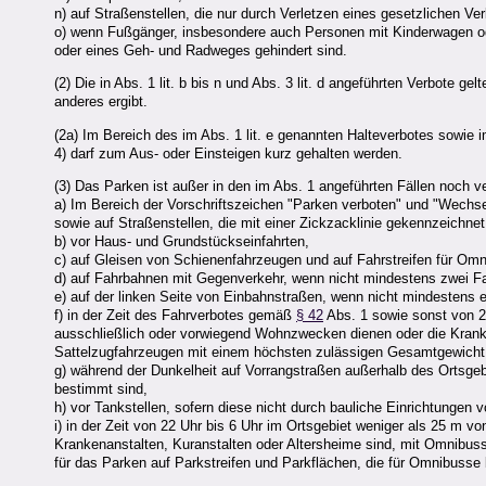
n) auf Straßenstellen, die nur durch Verletzen eines gesetzlichen V
o) wenn Fußgänger, insbesondere auch Personen mit Kinderwagen od
oder eines Geh- und Radweges gehindert sind.
(2) Die in Abs. 1 lit. b bis n und Abs. 3 lit. d angeführten Verbote
anderes ergibt.
(2a) Im Bereich des im Abs. 1 lit. e genannten Halteverbotes sowie 
4) darf zum Aus- oder Einsteigen kurz gehalten werden.
(3) Das Parken ist außer in den im Abs. 1 angeführten Fällen noch v
a) Im Bereich der Vorschriftszeichen "Parken verboten" und "Wec
sowie auf Straßenstellen, die mit einer Zickzacklinie gekennzeichnet
b) vor Haus- und Grundstückseinfahrten,
c) auf Gleisen von Schienenfahrzeugen und auf Fahrstreifen für Om
d) auf Fahrbahnen mit Gegenverkehr, wenn nicht mindestens zwei Fahr
e) auf der linken Seite von Einbahnstraßen, wenn nicht mindestens ei
f) in der Zeit des Fahrverbotes gemäß
§ 42
Abs. 1 sowie sonst von 22
ausschließlich oder vorwiegend Wohnzwecken dienen oder die Kranke
Sattelzugfahrzeugen mit einem höchsten zulässigen Gesamtgewicht v
g) während der Dunkelheit auf Vorrangstraßen außerhalb des Ortsge
bestimmt sind,
h) vor Tankstellen, sofern diese nicht durch bauliche Einrichtungen 
i) in der Zeit von 22 Uhr bis 6 Uhr im Ortsgebiet weniger als 25 m 
Krankenanstalten, Kuranstalten oder Altersheime sind, mit Omnibuss
für das Parken auf Parkstreifen und Parkflächen, die für Omnibusse