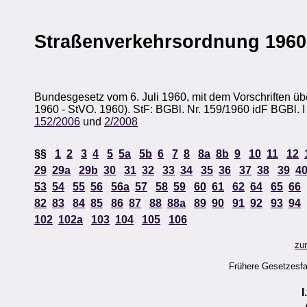
Straßenverkehrsordnung 1960
Bundesgesetz vom 6. Juli 1960, mit dem Vorschriften ü
1960 - StVO. 1960). StF: BGBl. Nr. 159/1960 idF BGBl. I
152/2006
und
2/2008
§§
1
2
3
4
5
5a
5b
6
7
8
8a
8b
9
10
11
12
29
29a
29b
30
31
32
33
34
35
36
37
38
39
4
53
54
55
56
56a
57
58
59
60
61
62
64
65
66
82
83
84
85
86
87
88
88a
89
90
91
92
93
94
102
102a
103
104
105
106
zu
Frühere Gesetzesf