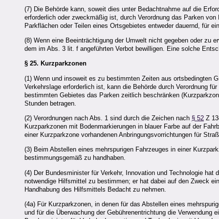
(7) Die Behörde kann, soweit dies unter Bedachtnahme auf die Erfo
erforderlich oder zweckmäßig ist, durch Verordnung das Parken von
Parkflächen oder Teilen eines Ortsgebietes entweder dauernd, für e
(8) Wenn eine Beeinträchtigung der Umwelt nicht gegeben oder zu e
dem im Abs. 3 lit. f angeführten Verbot bewilligen. Eine solche En
§ 25.
Kurzparkzonen
(1) Wenn und insoweit es zu bestimmten Zeiten aus ortsbedingten G
Verkehrslage erforderlich ist, kann die Behörde durch Verordnung fü
bestimmten Gebietes das Parken zeitlich beschränken (Kurzparkzone)
Stunden betragen.
(2) Verordnungen nach Abs. 1 sind durch die Zeichen nach
§ 52
Z 13
Kurzparkzonen mit Bodenmarkierungen in blauer Farbe auf der Fahrb
einer Kurzparkzone vorhandenen Anbringungsvorrichtungen für Str
(3) Beim Abstellen eines mehrspurigen Fahrzeuges in einer Kurzpar
bestimmungsgemäß zu handhaben.
(4) Der Bundesminister für Verkehr, Innovation und Technologie hat
notwendige Hilfsmittel zu bestimmen; er hat dabei auf den Zweck ei
Handhabung des Hilfsmittels Bedacht zu nehmen.
(4a) Für Kurzparkzonen, in denen für das Abstellen eines mehrspuri
und für die Überwachung der Gebührenentrichtung die Verwendung ein