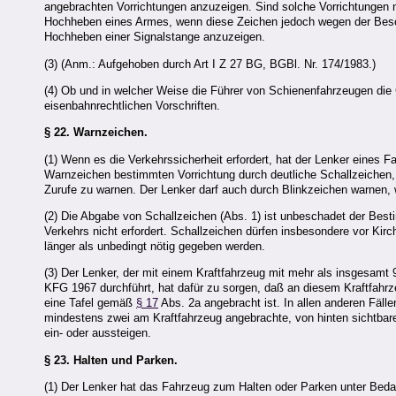
angebrachten Vorrichtungen anzuzeigen. Sind solche Vorrichtungen n
Hochheben eines Armes, wenn diese Zeichen jedoch wegen der Besch
Hochheben einer Signalstange anzuzeigen.
(3) (Anm.: Aufgehoben durch Art I Z 27 BG, BGBl. Nr. 174/1983.)
(4) Ob und in welcher Weise die Führer von Schienenfahrzeugen die
eisenbahnrechtlichen Vorschriften.
§ 22.
Warnzeichen.
(1) Wenn es die Verkehrssicherheit erfordert, hat der Lenker eine
Warnzeichen bestimmten Vorrichtung durch deutliche Schallzeichen, s
Zurufe zu warnen. Der Lenker darf auch durch Blinkzeichen warnen,
(2) Die Abgabe von Schallzeichen (Abs. 1) ist unbeschadet der Bes
Verkehrs nicht erfordert. Schallzeichen dürfen insbesondere vor Ki
länger als unbedingt nötig gegeben werden.
(3) Der Lenker, der mit einem Kraftfahrzeug mit mehr als insgesamt 
KFG 1967 durchführt, hat dafür zu sorgen, daß an diesem Kraftfahrz
eine Tafel gemäß
§ 17
Abs. 2a angebracht ist. In allen anderen Fälle
mindestens zwei am Kraftfahrzeug angebrachte, von hinten sichtbare
ein- oder aussteigen.
§ 23.
Halten und Parken.
(1) Der Lenker hat das Fahrzeug zum Halten oder Parken unter Bed