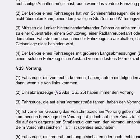
rechtzeitige Anhalten möglich ist, auch wenn das vordere Fahrzeug 
(2) Der Lenker eines Fahrzeuges hat von Schienenfahrzeugen, die er
nicht überholen kann, einen den jeweiligen Straßen- und Witterung
(3) Müssen die Lenker hintereinanderfahrender Fahrzeuge anhalten u
zu einer Querstraße, einem Schutzweg, einer Radfahrerüberfahrt ode
demselben Fahrstreifen herannahender Fahrzeuge so anzuhalten, daß
Gleisanlage nicht behindert wird.
(4) Der Lenker eines Fahrzeuges mit größeren Längsabmessungen (L
einem solchen Fahrzeug einen Abstand von mindestens 50 m einzuh
§ 19.
Vorrang.
(1) Fahrzeuge, die von rechts kommen, haben, sofern die folgende
dann, wenn sie von links kommen.
(2) Einsatzfahrzeuge (
§ 2
Abs. 1 Z. 25) haben immer den Vorrang.
(3) Fahrzeuge, die auf einer Vorrangstraße fahren, haben den Vor
(4) Ist vor einer Kreuzung das Vorschriftszeichen "Vorrang geben" od
kommenden Fahrzeuge den Vorrang. Ist jedoch auf einer Zusatztafel e
die auf dem dargestellten Straßenzug kommen, den Vorrang, unabhän
Beim Vorschriftszeichen "Halt" ist überdies anzuhalten.
(5) Fahrzeuge, die ihre Fahrtrichtung beibehalten oder nach rechts e