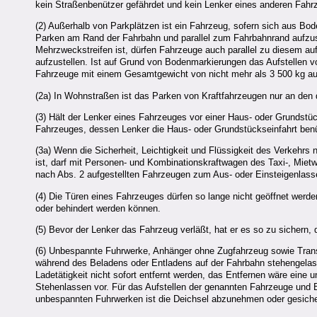
kein Straßenbenützer gefährdet und kein Lenker eines anderen Fah
(2) Außerhalb von Parkplätzen ist ein Fahrzeug, sofern sich aus Bo
Parken am Rand der Fahrbahn und parallel zum Fahrbahnrand aufzust
Mehrzweckstreifen ist, dürfen Fahrzeuge auch parallel zu diesem au
aufzustellen. Ist auf Grund von Bodenmarkierungen das Aufstellen 
Fahrzeuge mit einem Gesamtgewicht von nicht mehr als 3 500 kg au
(2a) In Wohnstraßen ist das Parken von Kraftfahrzeugen nur an den 
(3) Hält der Lenker eines Fahrzeuges vor einer Haus- oder Grundstü
Fahrzeuges, dessen Lenker die Haus- oder Grundstückseinfahrt benüt
(3a) Wenn die Sicherheit, Leichtigkeit und Flüssigkeit des Verkehrs 
ist, darf mit Personen- und Kombinationskraftwagen des Taxi-, Mi
nach Abs. 2 aufgestellten Fahrzeugen zum Aus- oder Einsteigenlas
(4) Die Türen eines Fahrzeuges dürfen so lange nicht geöffnet werde
oder behindert werden können.
(5) Bevor der Lenker das Fahrzeug verläßt, hat er es so zu sichern, 
(6) Unbespannte Fuhrwerke, Anhänger ohne Zugfahrzeug sowie Transpo
während des Beladens oder Entladens auf der Fahrbahn stehengelas
Ladetätigkeit nicht sofort entfernt werden, das Entfernen wäre eine u
Stehenlassen vor. Für das Aufstellen der genannten Fahrzeuge und
unbespannten Fuhrwerken ist die Deichsel abzunehmen oder gesichert