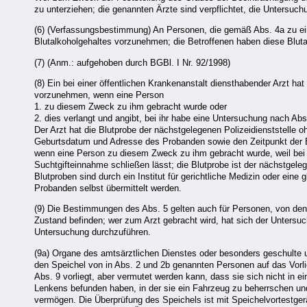
zu unterziehen; die genannten Ärzte sind verpflichtet, die Untersuc
(6) (Verfassungsbestimmung) An Personen, die gemäß Abs. 4a zu e
Blutalkoholgehaltes vorzunehmen; die Betroffenen haben diese Bl
(7) (Anm.: aufgehoben durch BGBl. I Nr. 92/1998)
(8) Ein bei einer öffentlichen Krankenanstalt diensthabender Arzt 
vorzunehmen, wenn eine Person
1. zu diesem Zweck zu ihm gebracht wurde oder
2. dies verlangt und angibt, bei ihr habe eine Untersuchung nach Abs
Der Arzt hat die Blutprobe der nächstgelegenen Polizeidienststelle 
Geburtsdatum und Adresse des Probanden sowie den Zeitpunkt der 
wenn eine Person zu diesem Zweck zu ihm gebracht wurde, weil bei ei
Suchtgifteinnahme schließen lässt; die Blutprobe ist der nächstgele
Blutproben sind durch ein Institut für gerichtliche Medizin oder eine
Probanden selbst übermittelt werden.
(9) Die Bestimmungen des Abs. 5 gelten auch für Personen, von dene
Zustand befinden; wer zum Arzt gebracht wird, hat sich der Untersuch
Untersuchung durchzuführen.
(9a) Organe des amtsärztlichen Dienstes oder besonders geschulte u
den Speichel von in Abs. 2 und 2b genannten Personen auf das Vorl
Abs. 9 vorliegt, aber vermutet werden kann, dass sie sich nicht in 
Lenkens befunden haben, in der sie ein Fahrzeug zu beherrschen u
vermögen. Die Überprüfung des Speichels ist mit Speichelvortestgerä