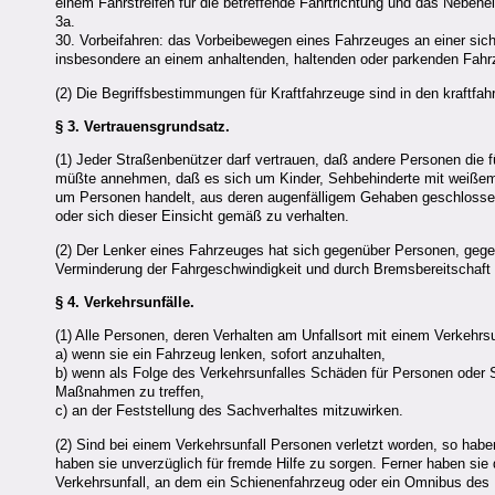
einem Fahrstreifen für die betreffende Fahrtrichtung und das Neben
3a.
30. Vorbeifahren: das Vorbeibewegen eines Fahrzeuges an einer sic
insbesondere an einem anhaltenden, haltenden oder parkenden Fah
(2) Die Begriffsbestimmungen für Kraftfahrzeuge sind in den kraftfahr
§ 3.
Vertrauensgrundsatz.
(1) Jeder Straßenbenützer darf vertrauen, daß andere Personen die 
müßte annehmen, daß es sich um Kinder, Sehbehinderte mit weißem S
um Personen handelt, aus deren augenfälligem Gehaben geschlossen
oder sich dieser Einsicht gemäß zu verhalten.
(2) Der Lenker eines Fahrzeuges hat sich gegenüber Personen, gege
Verminderung der Fahrgeschwindigkeit und durch Bremsbereitschaft 
§ 4.
Verkehrsunfälle.
(1) Alle Personen, deren Verhalten am Unfallsort mit einem Verkeh
a) wenn sie ein Fahrzeug lenken, sofort anzuhalten,
b) wenn als Folge des Verkehrsunfalles Schäden für Personen oder 
Maßnahmen zu treffen,
c) an der Feststellung des Sachverhaltes mitzuwirken.
(2) Sind bei einem Verkehrsunfall Personen verletzt worden, so haben
haben sie unverzüglich für fremde Hilfe zu sorgen. Ferner haben sie 
Verkehrsunfall, an dem ein Schienenfahrzeug oder ein Omnibus des Kr