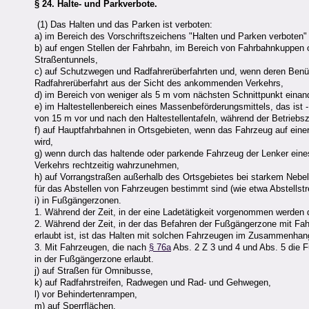
§ 24.
Halte- und Parkverbote.
(1) Das Halten und das Parken ist verboten:
a) im Bereich des Vorschriftszeichens "Halten und Parken verbot
b) auf engen Stellen der Fahrbahn, im Bereich von Fahrbahnkuppen o
Straßentunnels,
c) auf Schutzwegen und Radfahrerüberfahrten und, wenn deren Benüt
Radfahrerüberfahrt aus der Sicht des ankommenden Verkehrs,
d) im Bereich von weniger als 5 m vom nächsten Schnittpunkt eina
e) im Haltestellenbereich eines Massenbeförderungsmittels, das ist 
von 15 m vor und nach den Haltestellentafeln, während der Betriebs
f) auf Hauptfahrbahnen in Ortsgebieten, wenn das Fahrzeug auf eine
wird,
g) wenn durch das haltende oder parkende Fahrzeug der Lenker eine
Verkehrs rechtzeitig wahrzunehmen,
h) auf Vorrangstraßen außerhalb des Ortsgebietes bei starkem Nebel
für das Abstellen von Fahrzeugen bestimmt sind (wie etwa Abstellstr
i) in Fußgängerzonen.
1. Während der Zeit, in der eine Ladetätigkeit vorgenommen werden da
2. Während der Zeit, in der das Befahren der Fußgängerzone mit Fa
erlaubt ist, ist das Halten mit solchen Fahrzeugen im Zusammenhan
3. Mit Fahrzeugen, die nach
§ 76a
Abs. 2 Z 3 und 4 und Abs. 5 die F
in der Fußgängerzone erlaubt.
j) auf Straßen für Omnibusse,
k) auf Radfahrstreifen, Radwegen und Rad- und Gehwegen,
l) vor Behindertenrampen,
m) auf Sperrflächen,