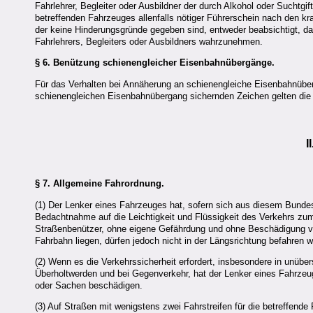
Fahrlehrer, Begleiter oder Ausbildner der durch Alkohol oder Suchtg
betreffenden Fahrzeuges allenfalls nötiger Führerschein nach den kr
der keine Hinderungsgründe gegeben sind, entweder beabsichtigt, d
Fahrlehrers, Begleiters oder Ausbildners wahrzunehmen.
§ 6.
Benützung schienengleicher Eisenbahnübergänge.
Für das Verhalten bei Annäherung an schienengleiche Eisenbahnübe
schienengleichen Eisenbahnübergang sichernden Zeichen gelten die 
I
§ 7.
Allgemeine Fahrordnung.
(1) Der Lenker eines Fahrzeuges hat, sofern sich aus diesem Bundesg
Bedachtnahme auf die Leichtigkeit und Flüssigkeit des Verkehrs zu
Straßenbenützer, ohne eigene Gefährdung und ohne Beschädigung vo
Fahrbahn liegen, dürfen jedoch nicht in der Längsrichtung befahren 
(2) Wenn es die Verkehrssicherheit erfordert, insbesondere in unüb
Überholtwerden und bei Gegenverkehr, hat der Lenker eines Fahrzeug
oder Sachen beschädigen.
(3) Auf Straßen mit wenigstens zwei Fahrstreifen für die betreffende 