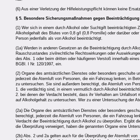
(6) Aus einer Verletzung der Hilfeleistungspflicht können keine Ers
§ 5.
Besondere Sicherungsmaßnahmen gegen Beeinträchtigung 
(1) Wer sich in einem durch Alkohol oder Suchtgift beeinträchtigten
Alkoholgehalt des Blutes von 0,8 g/l (0,8 Promille) oder darüber oder
Person jedenfalls als von Alkohol beeinträchtigt.
(1a) Werden in anderen Gesetzen an die Beeinträchtigung durch Alko
Rauschzustandes zivilrechtliche Rechtswirkungen oder Auswirkungen i
des Abs. 1 oder beim dritten oder häufigeren Verstoß innerhalb ei
BGBl. I Nr. 120/1997, ein.
(2) Organe des amtsärztlichen Dienstes oder besonders geschulte un
jederzeit die Atemluft von Personen, die ein Fahrzeug lenken, in Be
zu untersuchen. Sie sind außerdem berechtigt, die Atemluft von Per
1. die verdächtig sind, in einem vermutlich durch Alkohol beeinträch
2. bei denen der Verdacht besteht, dass ihr Verhalten am Unfallsor
auf Alkoholgehalt zu untersuchen. Wer zu einer Untersuchung der Atem
(2a) Die Organe des amtsärztlichen Dienstes oder besonders geschul
berechtigt, jederzeit die Atemluft von Personen, die ein Fahrzeug l
Verdacht der Beeinträchtigung durch Alkohol zu überprüfen. Ergibt d
die Überprüfung verweigert, haben die genannten Organe eine Unte
(2b) Abs. 2 und 2a gelten auch für die Überprüfung der Atemluft von