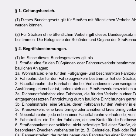
§ 1.
Geltungsbereich.
(1) Dieses Bundesgesetz gilt für Straßen mit öffentlichen Verkehr. 
werden können.
(2) Für Straßen ohne öffentlichen Verkehr gilt dieses Bundesgesetz i
bestimmen. Die Befugnisse der Behörden und Organe der Straßenaufs
§ 2.
Begriffsbestimmungen.
(1) Im Sinne dieses Bundesgesetzes gilt als
1. Straße: eine für den Füßgänger- oder Fahrzeugverkehr bestimmte
baulichen Anlagen;
1a. Wohnstraße: eine für den Fußgänger- und beschränkten Fahrze
2. Fahrbahn: der für den Fahrzeugverkehr bestimmte Teil der Straße
3. Hauptfahrbahn: die Fahrbahn, die bei Vorhandensein von wenigst
Ausführung erkennbar ist, sofern sich aus Straßenverkehrszeichen un
3a. Richtungsfahrbahn: eine Fahrbahn, die für den Verkehr in einer 
entgegengesetzten Fahrtrichtung durch bauliche Einrichtungen getren
3b. Einbahnstraße: eine Straße, deren Fahrbahn für den Verkehr in e
3c. Kreisverkehr: eine kreisförmige oder annähernd kreisförmig verla
4. Nebenfahrbahn: jede neben einer Hauptfahrbahn verlaufende, von 
5. Fahrstreifen: ein Teil der Fahrbahn, dessen Breite für die Fortb
6. Straßenbankett: der seitliche, nicht befestigte Teil einer Straße,
besonderen Zwecken vorbehalten ist (z. B. Gehsteige, Rad- oder Re
6a. Pannenstreifen: der rechts neben den Fahrstreifen einer Richtungs