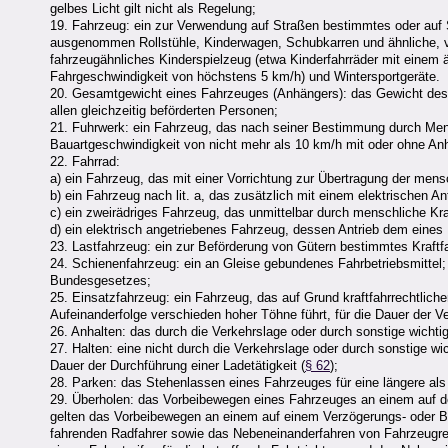
gelbes Licht gilt nicht als Regelung;
19. Fahrzeug: ein zur Verwendung auf Straßen bestimmtes oder auf 
ausgenommen Rollstühle, Kinderwagen, Schubkarren und ähnliche, 
fahrzeugähnliches Kinderspielzeug (etwa Kinderfahrräder mit eine
Fahrgeschwindigkeit von höchstens 5 km/h) und Wintersportgeräte.
20. Gesamtgewicht eines Fahrzeuges (Anhängers): das Gewicht des 
allen gleichzeitig beförderten Personen;
21. Fuhrwerk: ein Fahrzeug, das nach seiner Bestimmung durch Mens
Bauartgeschwindigkeit von nicht mehr als 10 km/h mit oder ohne A
22. Fahrrad:
a) ein Fahrzeug, das mit einer Vorrichtung zur Übertragung der mensc
b) ein Fahrzeug nach lit. a, das zusätzlich mit einem elektrischen A
c) ein zweirädriges Fahrzeug, das unmittelbar durch menschliche Kraf
d) ein elektrisch angetriebenes Fahrzeug, dessen Antrieb dem eines
23. Lastfahrzeug: ein zur Beförderung von Gütern bestimmtes Kraft
24. Schienenfahrzeug: ein an Gleise gebundenes Fahrbetriebsmittel;
Bundesgesetzes;
25. Einsatzfahrzeug: ein Fahrzeug, das auf Grund kraftfahrrechtliche
Aufeinanderfolge verschieden hoher Töhne führt, für die Dauer der 
26. Anhalten: das durch die Verkehrslage oder durch sonstige wich
27. Halten: eine nicht durch die Verkehrslage oder durch sonstige 
Dauer der Durchführung einer Ladetätigkeit (
§ 62
);
28. Parken: das Stehenlassen eines Fahrzeuges für eine längere als 
29. Überholen: das Vorbeibewegen eines Fahrzeuges an einem auf de
gelten das Vorbeibewegen an einem auf einem Verzögerungs- oder B
fahrenden Radfahrer sowie das Nebeneinanderfahren von Fahrzeugrei