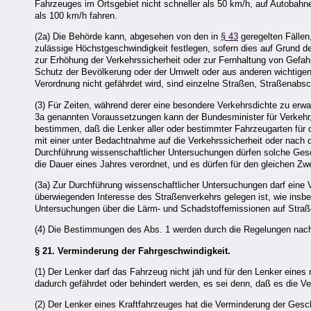
Fahrzeuges im Ortsgebiet nicht schneller als 50 km/h, auf Autobahne
als 100 km/h fahren.
(2a) Die Behörde kann, abgesehen von den in
§ 43
geregelten Fällen
zulässige Höchstgeschwindigkeit festlegen, sofern dies auf Grund 
zur Erhöhung der Verkehrssicherheit oder zur Fernhaltung von Gefa
Schutz der Bevölkerung oder der Umwelt oder aus anderen wichtigen
Verordnung nicht gefährdet wird, sind einzelne Straßen, Straßenab
(3) Für Zeiten, während derer eine besondere Verkehrsdichte zu erwa
3a genannten Voraussetzungen kann der Bundesminister für Verkehr,
bestimmen, daß die Lenker aller oder bestimmter Fahrzeugarten für 
mit einer unter Bedachtnahme auf die Verkehrssicherheit oder nac
Durchführung wissenschaftlicher Untersuchungen dürfen solche Ges
die Dauer eines Jahres verordnet, und es dürfen für den gleichen Z
(3a) Zur Durchführung wissenschaftlicher Untersuchungen darf eine
überwiegenden Interesse des Straßenverkehrs gelegen ist, wie ins
Untersuchungen über die Lärm- und Schadstoffemissionen auf Straße
(4) Die Bestimmungen des Abs. 1 werden durch die Regelungen nach A
§ 21.
Verminderung der Fahrgeschwindigkeit.
(1) Der Lenker darf das Fahrzeug nicht jäh und für den Lenker ei
dadurch gefährdet oder behindert werden, es sei denn, daß es die Ver
(2) Der Lenker eines Kraftfahrzeuges hat die Verminderung der Ges