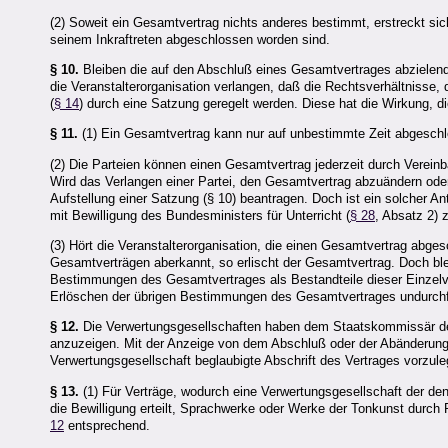
(2) Soweit ein Gesamtvertrag nichts anderes bestimmt, erstreckt s
seinem Inkraftreten abgeschlossen worden sind.
§ 10.
Bleiben die auf den Abschluß eines Gesamtvertrages abzielend
die Veranstalterorganisation verlangen, daß die Rechtsverhältniss
(
§ 14
) durch eine Satzung geregelt werden. Diese hat die Wirkung, 
§ 11.
(1) Ein Gesamtvertrag kann nur auf unbestimmte Zeit abgeschl
(2) Die Parteien können einen Gesamtvertrag jederzeit durch Verein
Wird das Verlangen einer Partei, den Gesamtvertrag abzuändern ode
Aufstellung einer Satzung (§ 10) beantragen. Doch ist ein solcher A
mit Bewilligung des Bundesministers für Unterricht (
§ 28
, Absatz 2) 
(3) Hört die Veranstalterorganisation, die einen Gesamtvertrag abge
Gesamtverträgen aberkannt, so erlischt der Gesamtvertrag. Doch b
Bestimmungen des Gesamtvertrages als Bestandteile dieser Einzelve
Erlöschen der übrigen Bestimmungen des Gesamtvertrages undurchf
§ 12.
Die Verwertungsgesellschaften haben dem Staatskommissär de
anzuzeigen. Mit der Anzeige von dem Abschluß oder der Abänderun
Verwertungsgesellschaft beglaubigte Abschrift des Vertrages vorzule
§ 13.
(1) Für Verträge, wodurch eine Verwertungsgesellschaft der de
die Bewilligung erteilt, Sprachwerke oder Werke der Tonkunst durch 
12
entsprechend.