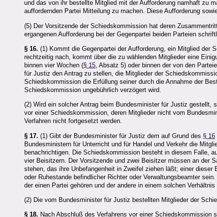
und das von ihr bestellte Mitglied mit der Aufforderung namhaft zu m
auffordernden Partei Mitteilung zu machen. Diese Aufforderung sowi
(5) Der Vorsitzende der Schiedskommission hat deren Zusammentrit
ergangenen Aufforderung bei der Gegenpartei beiden Parteien schrift
§ 16.
(1) Kommt die Gegenpartei der Aufforderung, ein Mitglied der 
rechtzeitig nach, kommt über die zu wählenden Mitglieder eine Eini
binnen vier Wochen (
§ 15
, Absatz 5) oder binnen der von den Parte
für Justiz den Antrag zu stellen, die Mitglieder der Schiedskommissi
Schiedskommission die Erfüllung seiner durch die Annahme der Best
Schiedskommission ungebührlich verzögert wird.
(2) Wird ein solcher Antrag beim Bundesminister für Justiz gestellt,
vor einer Schiedskommission, deren Mitglieder nicht vom Bundesminist
Verfahren nicht fortgesetzt werden.
§ 17.
(1) Gibt der Bundesminister für Justiz dem auf Grund des
§ 16
Bundesministern für Unterricht und für Handel und Verkehr die Mitg
benachrichtigen. Die Schiedskommission besteht in diesem Falle, a
vier Beisitzern. Der Vorsitzende und zwei Beisitzer müssen an der S
stehen, das ihre Unbefangenheit in Zweifel ziehen läßt; einer dieser 
oder Ruhestande befindlicher Richter oder Verwaltungsbeamter sein. 
der einen Partei gehören und der andere in einem solchen Verhältnis
(2) Die vom Bundesminister für Justiz bestellten Mitglieder der S
§ 18.
Nach Abschluß des Verfahrens vor einer Schiedskommission si