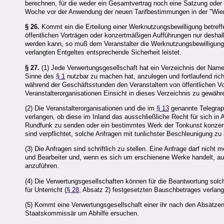
berechnen, für die weder ein Gesamtvertrag noch eine Satzung oder 
Woche vor der Anwendung der neuen Tarifbestimmungen in der "Wiene
§ 26.
Kommt ein die Erteilung einer Werknutzungsbewilligung betreff
öffentlichen Vorträgen oder konzertmäßigen Aufführungen nur deshal
werden kann, so muß dem Veranstalter die Werknutzungsbewilligung 
verlangten Entgeltes entsprechende Sicherheit leistet.
§ 27.
(1) Jede Verwertungsgesellschaft hat ein Verzeichnis der Name
Sinne des
§ 1
nutzbar zu machen hat, anzulegen und fortlaufend ric
während der Geschäftsstunden den Veranstaltern von öffentlichen 
Veranstalterorganisationen Einsicht in dieses Verzeichnis zu gewähr
(2) Die Veranstalterorganisationen und die im
§ 13
genannte Telegraph
verlangen, ob diese im Inland das ausschließliche Recht für sich in
Rundfunk zu senden oder ein bestimmtes Werk der Tonkunst konzert
sind verpflichtet, solche Anfragen mit tunlichster Beschleunigung z
(3) Die Anfragen sind schriftlich zu stellen. Eine Anfrage darf nich
und Bearbeiter und, wenn es sich um erschienene Werke handelt, a
anzuführen.
(4) Die Verwertungsgesellschaften können für die Beantwortung sol
für Unterricht (
§ 28
, Absatz 2) festgesetzten Bauschbetrages verlan
(5) Kommt eine Verwertungsgesellschaft einer ihr nach den Absätzen
Staatskommissär um Abhilfe ersuchen.