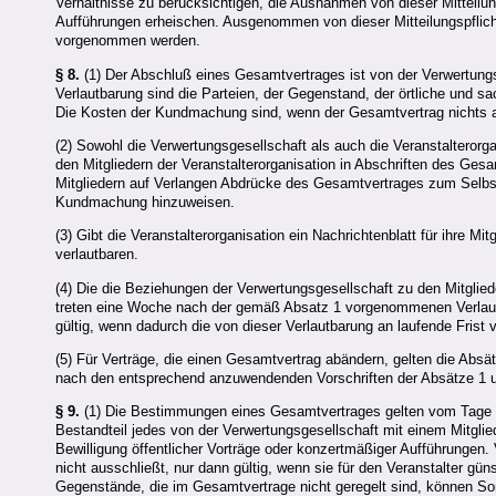
Verhältnisse zu berücksichtigen, die Ausnahmen von dieser Mitteilu
Aufführungen erheischen. Ausgenommen von dieser Mitteilungspflic
vorgenommen werden.
§ 8.
(1) Der Abschluß eines Gesamtvertrages ist von der Verwertungsg
Verlautbarung sind die Parteien, der Gegenstand, der örtliche und
Die Kosten der Kundmachung sind, wenn der Gesamtvertrag nichts an
(2) Sowohl die Verwertungsgesellschaft als auch die Veranstalterorg
den Mitgliedern der Veranstalterorganisation in Abschriften des Ges
Mitgliedern auf Verlangen Abdrücke des Gesamtvertrages zum Selbstk
Kundmachung hinzuweisen.
(3) Gibt die Veranstalterorganisation ein Nachrichtenblatt für ihre M
verlautbaren.
(4) Die die Beziehungen der Verwertungsgesellschaft zu den Mitgli
treten eine Woche nach der gemäß Absatz 1 vorgenommenen Verlaut
gültig, wenn dadurch die von dieser Verlautbarung an laufende Frist v
(5) Für Verträge, die einen Gesamtvertrag abändern, gelten die Absät
nach den entsprechend anzuwendenden Vorschriften der Absätze 1 u
§ 9.
(1) Die Bestimmungen eines Gesamtvertrages gelten vom Tage se
Bestandteil jedes von der Verwertungsgesellschaft mit einem Mitglie
Bewilligung öffentlicher Vorträge oder konzertmäßiger Aufführunge
nicht ausschließt, nur dann gültig, wenn sie für den Veranstalter gü
Gegenstände, die im Gesamtvertrage nicht geregelt sind, können So