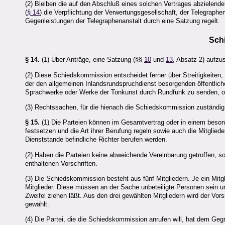
(2) Bleiben die auf den Abschluß eines solchen Vertrages abzielend
(
§ 14
) die Verpflichtung der Verwertungsgesellschaft, der Telegrap
Gegenleistungen der Telegraphenanstalt durch eine Satzung regelt.
Sch
§ 14.
(1) Über Anträge, eine Satzung (§§
10
und
13
, Absatz 2) aufzu
(2) Diese Schiedskommission entscheidet ferner über Streitigkeiten,
der den allgemeinen Inlandsrundspruchdienst besorgenden öffentlich
Sprachwerke oder Werke der Tonkunst durch Rundfunk zu senden, od
(3) Rechtssachen, für die hienach die Schiedskommission zuständig 
§ 15.
(1) Die Parteien können im Gesamtvertrag oder in einem besonde
festsetzen und die Art ihrer Berufung regeln sowie auch die Mitgl
Dienststande befindliche Richter berufen werden.
(2) Haben die Parteien keine abweichende Vereinbarung getroffen, s
enthaltenen Vorschriften.
(3) Die Schiedskommission besteht aus fünf Mitgliedern. Je ein Mitgli
Mitglieder. Diese müssen an der Sache unbeteiligte Personen sein un
Zweifel ziehen läßt. Aus den drei gewählten Mitgliedern wird der Vo
gewählt.
(4) Die Partei, die die Schiedskommission anrufen will, hat dem Geg