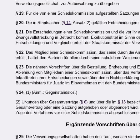
Verwertungsgesellschaft zur Aufbewahrung zu übergeben.
§ 19.
Für die von einer Schiedskommission aufgestellten Satzungen 
§ 20.
Die in Streitsachen (
§ 14
, Absatz 2) gefällten Entscheidungen e
§ 21.
Die Entscheidungen einer Schiedskommission und die vor ihr a
Zwangsvollstreckung in Betracht kommt, Exekutionstitel im Sinne d
Entscheidungen und Vergleiche erteilt der Staatskommissär der Verw
§ 22.
Das Mitglied einer Schiedskommission, das seine durch die Ann
erfüllt, haftet den Parteien für allen durch seine schuldbare Weige
§ 23.
Die näheren Vorschriften über die Bestellung, Enthebung und 
Ablehnung von Mitgliedern einer Schiedskommission, über das Verf
Inkrafttreten ihrer Entscheidungen sowie über deren Nichtigerklärun
Bundesministers für Justiz im Einvernehmen mit den Bundesministern
§ 24.
(1) (Anm.: Gegenstandslos.)
(2) Urkunden über Gesamtverträge (
§ 6
) und über die im
§ 13
bezeich
Gesamtvertrag oder eine Satzung aufgehoben oder abgeändert wird, u
Zuge des Verfahrens vor einer Schiedskommission abgeschlossenen
Ergänzende Vorschriften über d
§ 25.
Die Verwertungsgesellschaften haben den Tarif, wonach sie das