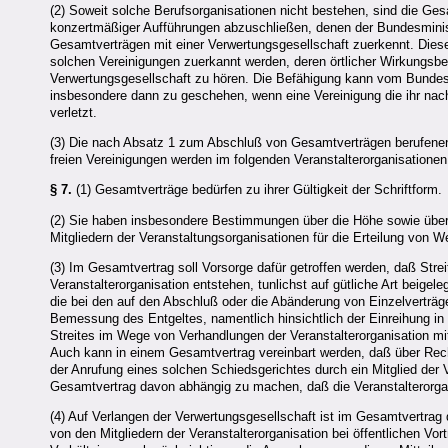
(2) Soweit solche Berufsorganisationen nicht bestehen, sind die Gesa
konzertmäßiger Aufführungen abzuschließen, denen der Bundesministe
Gesamtverträgen mit einer Verwertungsgesellschaft zuerkennt. Dies
solchen Vereinigungen zuerkannt werden, deren örtlicher Wirkungsb
Verwertungsgesellschaft zu hören. Die Befähigung kann vom Bundesmi
insbesondere dann zu geschehen, wenn eine Vereinigung die ihr nac
verletzt.
(3) Die nach Absatz 1 zum Abschluß von Gesamtverträgen berufenen 
freien Vereinigungen werden im folgenden Veranstalterorganisationen
§ 7.
(1) Gesamtverträge bedürfen zu ihrer Gültigkeit der Schriftform.
(2) Sie haben insbesondere Bestimmungen über die Höhe sowie über 
Mitgliedern der Veranstaltungsorganisationen für die Erteilung von W
(3) Im Gesamtvertrag soll Vorsorge dafür getroffen werden, daß Strei
Veranstalterorganisation entstehen, tunlichst auf gütliche Art beige
die bei den auf den Abschluß oder die Abänderung von Einzelverträg
Bemessung des Entgeltes, namentlich hinsichtlich der Einreihung in 
Streites im Wege von Verhandlungen der Veranstalterorganisation mit
Auch kann in einem Gesamtvertrag vereinbart werden, daß über Recht
der Anrufung eines solchen Schiedsgerichtes durch ein Mitglied der V
Gesamtvertrag davon abhängig zu machen, daß die Veranstalterorgan
(4) Auf Verlangen der Verwertungsgesellschaft ist im Gesamtvertrag 
von den Mitgliedern der Veranstalterorganisation bei öffentlichen V