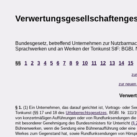
Verwertungsgesellschaftenges
Bundesgesetz, betreffend Unternehmen zur Nutzbarmach
Sprachwerken und an Werken der Tonkunst StF: BGBl. 
§§
1
2
3
4
5
6
7
8
9
10
11
12
13
14
15
zu
zur neuen 
Verwert
§ 1.
(1) Ein Unternehmen, das darauf gerichtet ist, Vortrags- oder 
Tonkunst (§§ 17 und 18 des
Urheberrechtsgesetzes
, BGBl. Nr. 111/
von konzertmäßigen Aufführungen oder von Rundfunksendungen die da
mit besonderer Genehmigung des Bundesministers für Unterricht (
§ 
Bühnenwerken, wenn die Sendung eine Bühnenaufführung oder eine
Werkes zum Gegenstand hat, sowie Rundfunksendungen von Hörspi