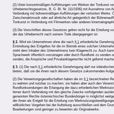
(2) Unter konzertmäßigen Aufführungen von Werken der Tonkunst vers
Urheberrechtsgesetzes, B. G. Bl. Nr. 111/1936) mit Ausnahme von 
Verbindung mit bühnenmäßigen Aufführungen der vertonten Werke. Öf
Zwischenaktmusik oder auf ähnliche Art gelegentlich der Bühnenauff
Tonkunst in Verbindung mit Filmwerken oder anderen kinematograph
(3) Die Vorschriften dieses Gesetzes gelten nicht für die Erteilung
die das Urheberrecht nach seinem Tode übergegangen ist.
§ 2.
Wird ein Unternehmen ohne die nach
§ 1
erforderliche Genehmig
Eintreibung des Entgeltes für die im Betrieb eines solchen Unterne
steht dem Inhaber des Unternehmens kein Klagerecht zu. Auch kann 
Sprachwerk öffentlich vorzutragen oder durch Rundfunk zu senden 
senden, die Ansprüche und Privatanklagerechte nicht geltend mache
§ 3.
(1) Die nach
§ 1
erforderliche Genehmigung darf nur inländischen
bieten, daß sie die ihnen nach diesem Gesetze zukommenden Aufgabe
(2) Die Verwertungsgesellschaften haben die im
§ 1
bezeichneten Rec
zu wahren und nutzbar zu machen; sie haben aber auch den Veransta
Rundfunksendungen die Erlangung der dazu erforderlichen Werknutzu
ferner durch Verbindung mit den gleiche Zwecke verfolgenden ausl
genannten Rechte österreichischer Bundesbürger in möglichst weitg
der ihnen als Entgelt für die Erteilung von Werknutzungsbewilligunge
willkürliches Vorgehen bei der Aufteilung ausschließen und dem Grun
Bearbeitungen sind geringer zu bewerten als Originalwerke.