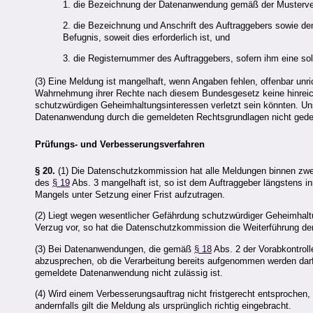
1. die Bezeichnung der Datenanwendung gemäß der Musterv
2. die Bezeichnung und Anschrift des Auftraggebers sowie den
Befugnis, soweit dies erforderlich ist, und
3. die Registernummer des Auftraggebers, sofern ihm eine sol
(3) Eine Meldung ist mangelhaft, wenn Angaben fehlen, offenbar unri
Wahrnehmung ihrer Rechte nach diesem Bundesgesetz keine hinreic
schutzwürdigen Geheimhaltungsinteressen verletzt sein könnten. Uns
Datenanwendung durch die gemeldeten Rechtsgrundlagen nicht gedec
Prüfungs- und Verbesserungsverfahren
§ 20.
(1) Die Datenschutzkommission hat alle Meldungen binnen zwe
des
§ 19
Abs. 3 mangelhaft ist, so ist dem Auftraggeber längstens 
Mangels unter Setzung einer Frist aufzutragen.
(2) Liegt wegen wesentlicher Gefährdung schutzwürdiger Geheimhal
Verzug vor, so hat die Datenschutzkommission die Weiterführung 
(3) Bei Datenanwendungen, die gemäß
§ 18
Abs. 2 der Vorabkontrolle
abzusprechen, ob die Verarbeitung bereits aufgenommen werden dar
gemeldete Datenanwendung nicht zulässig ist.
(4) Wird einem Verbesserungsauftrag nicht fristgerecht entsprochen
andernfalls gilt die Meldung als ursprünglich richtig eingebracht.