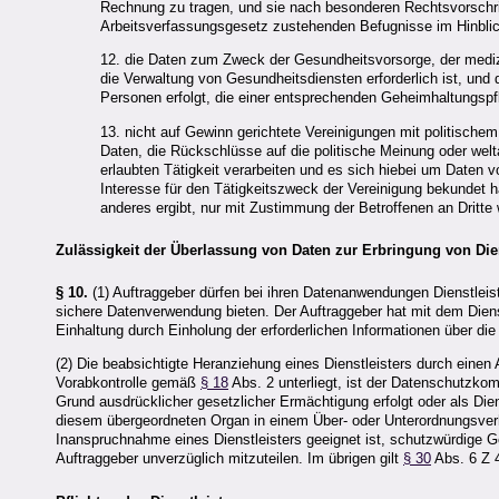
Rechnung zu tragen, und sie nach besonderen Rechtsvorschrif
Arbeitsverfassungsgesetz zustehenden Befugnisse im Hinblic
12. die Daten zum Zweck der Gesundheitsvorsorge, der mediz
die Verwaltung von Gesundheitsdiensten erforderlich ist, und
Personen erfolgt, die einer entsprechenden Geheimhaltungspfli
13. nicht auf Gewinn gerichtete Vereinigungen mit politische
Daten, die Rückschlüsse auf die politische Meinung oder wel
erlaubten Tätigkeit verarbeiten und es sich hiebei um Daten v
Interesse für den Tätigkeitszweck der Vereinigung bekundet h
anderes ergibt, nur mit Zustimmung der Betroffenen an Dritte
Zulässigkeit der Überlassung von Daten zur Erbringung von Die
§ 10.
(1) Auftraggeber dürfen bei ihren Datenanwendungen Dienstlei
sichere Datenverwendung bieten. Der Auftraggeber hat mit dem Dienst
Einhaltung durch Einholung der erforderlichen Informationen über d
(2) Die beabsichtigte Heranziehung eines Dienstleisters durch eine
Vorabkontrolle gemäß
§ 18
Abs. 2 unterliegt, ist der Datenschutzko
Grund ausdrücklicher gesetzlicher Ermächtigung erfolgt oder als Dien
diesem übergeordneten Organ in einem Über- oder Unterordnungsver
Inanspruchnahme eines Dienstleisters geeignet ist, schutzwürdige G
Auftraggeber unverzüglich mitzuteilen. Im übrigen gilt
§ 30
Abs. 6 Z 