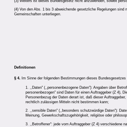
(3) Weiters ist dieses Bundesgesetz nicht anzuwenden, soweit pers
(4) Von den Abs. 1 bis 3 abweichende gesetzliche Regelungen sind n
Gemeinschaften unterliegen.
Definitionen
§ 4.
Im Sinne der folgenden Bestimmungen dieses Bundesgesetzes b
1. ,,Daten'' (,,personenbezogene Daten''): Angaben über Betrof
personenbezogen'' sind Daten für einen Auftraggeber (Z 4), Di
Personenbezug der Daten derart ist, daß dieser Auftraggeber, 
rechtlich zulässigen Mitteln nicht bestimmen kann;
2. ,,sensible Daten'' (,,besonders schutzwürdige Daten''): Dat
Meinung, Gewerkschaftszugehörigkeit, religiöse oder philoso
3. ,,Betroffener'': jede vom Auftraggeber (Z 4) verschiedene 