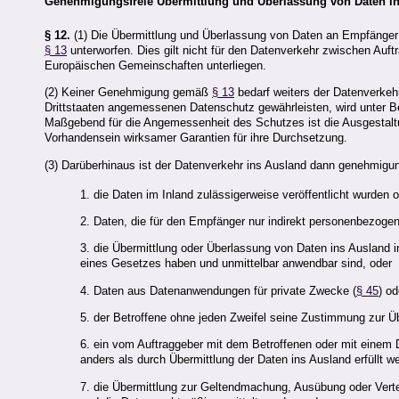
Genehmigungsfreie Übermittlung und Überlassung von Daten i
§ 12.
(1) Die Übermittlung und Überlassung von Daten an Empfänger 
§ 13
unterworfen. Dies gilt nicht für den Datenverkehr zwischen Auft
Europäischen Gemeinschaften unterliegen.
(2) Keiner Genehmigung gemäß
§ 13
bedarf weiters der Datenverke
Drittstaaten angemessenen Datenschutz gewährleisten, wird unter 
Maßgebend für die Angemessenheit des Schutzes ist die Ausgestal
Vorhandensein wirksamer Garantien für ihre Durchsetzung.
(3) Darüberhinaus ist der Datenverkehr ins Ausland dann genehmigun
1. die Daten im Inland zulässigerweise veröffentlicht wurden 
2. Daten, die für den Empfänger nur indirekt personenbezogen
3. die Übermittlung oder Überlassung von Daten ins Ausland i
eines Gesetzes haben und unmittelbar anwendbar sind, oder
4. Daten aus Datenanwendungen für private Zwecke (
§ 45
) od
5. der Betroffene ohne jeden Zweifel seine Zustimmung zur Ü
6. ein vom Auftraggeber mit dem Betroffenen oder mit einem D
anders als durch Übermittlung der Daten ins Ausland erfüllt w
7. die Übermittlung zur Geltendmachung, Ausübung oder Verte