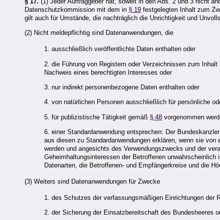
§ 17.
(1) Jeder Auftraggeber hat, soweit in den Abs. 2 und 3 nicht 
Datenschutzkommission mit dem in
§ 19
festgelegten Inhalt zum Zwe
gilt auch für Umstände, die nachträglich die Unrichtigkeit und Unvoll
(2) Nicht meldepflichtig sind Datenanwendungen, die
1. ausschließlich veröffentlichte Daten enthalten oder
2. die Führung von Registern oder Verzeichnissen zum Inhalt 
Nachweis eines berechtigten Interesses oder
3. nur indirekt personenbezogene Daten enthalten oder
4. von natürlichen Personen ausschließlich für persönliche o
5. für publizistische Tätigkeit gemäß
§ 48
vorgenommen werd
6. einer Standardanwendung entsprechen: Der Bundeskanzle
aus diesen zu Standardanwendungen erklären, wenn sie von e
werden und angesichts des Verwendungszwecks und der verar
Geheimhaltungsinteressen der Betroffenen unwahrscheinlich i
Datenarten, die Betroffenen- und Empfängerkreise und die H
(3) Weiters sind Datenanwendungen für Zwecke
1. des Schutzes der verfassungsmäßigen Einrichtungen der R
2. der Sicherung der Einsatzbereitschaft des Bundesheeres o