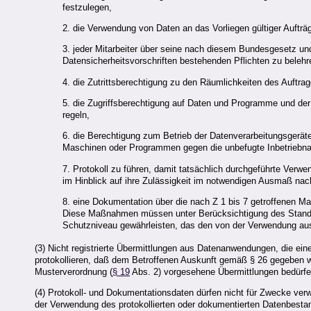
festzulegen,
2. die Verwendung von Daten an das Vorliegen gültiger Aufträ
3. jeder Mitarbeiter über seine nach diesem Bundesgesetz und
Datensicherheitsvorschriften bestehenden Pflichten zu belehr
4. die Zutrittsberechtigung zu den Räumlichkeiten des Auftrag
5. die Zugriffsberechtigung auf Daten und Programme und der
regeln,
6. die Berechtigung zum Betrieb der Datenverarbeitungsgerät
Maschinen oder Programmen gegen die unbefugte Inbetriebn
7. Protokoll zu führen, damit tatsächlich durchgeführte Ver
im Hinblick auf ihre Zulässigkeit im notwendigen Ausmaß na
8. eine Dokumentation über die nach Z 1 bis 7 getroffenen M
Diese Maßnahmen müssen unter Berücksichtigung des Stande
Schutzniveau gewährleisten, das den von der Verwendung au
(3) Nicht registrierte Übermittlungen aus Datenanwendungen, die ein
protokollieren, daß dem Betroffenen Auskunft gemäß § 26 gegeben w
Musterverordnung (
§ 19
Abs. 2) vorgesehene Übermittlungen bedürfen
(4) Protokoll- und Dokumentationsdaten dürfen nicht für Zwecke verw
der Verwendung des protokollierten oder dokumentierten Datenbesta