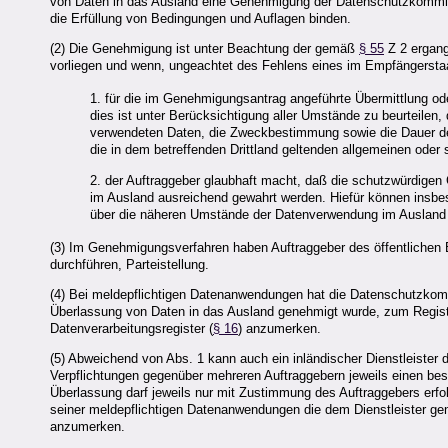
von Daten in das Ausland eine Genehmigung der Datenschutzkommi
die Erfüllung von Bedingungen und Auflagen binden.
(2) Die Genehmigung ist unter Beachtung der gemäß
§ 55
Z 2 ergan
vorliegen und wenn, ungeachtet des Fehlens eines im Empfängerst
1. für die im Genehmigungsantrag angeführte Übermittlung o
dies ist unter Berücksichtigung aller Umstände zu beurteilen,
verwendeten Daten, die Zweckbestimmung sowie die Dauer d
die in dem betreffenden Drittland geltenden allgemeinen oder
2. der Auftraggeber glaubhaft macht, daß die schutzwürdige
im Ausland ausreichend gewahrt werden. Hiefür können insbe
über die näheren Umstände der Datenverwendung im Ausland
(3) Im Genehmigungsverfahren haben Auftraggeber des öffentlichen B
durchführen, Parteistellung.
(4) Bei meldepflichtigen Datenanwendungen hat die Datenschutzkomm
Überlassung von Daten in das Ausland genehmigt wurde, zum Regist
Datenverarbeitungsregister (
§ 16
) anzumerken.
(5) Abweichend von Abs. 1 kann auch ein inländischer Dienstleister 
Verpflichtungen gegenüber mehreren Auftraggebern jeweils einen best
Überlassung darf jeweils nur mit Zustimmung des Auftraggebers erfo
seiner meldepflichtigen Datenanwendungen die dem Dienstleister gene
anzumerken.