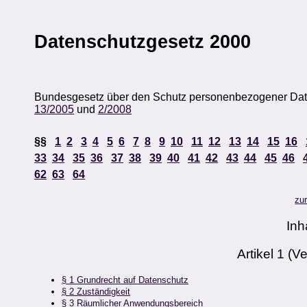
Datenschutzgesetz 2000
Bundesgesetz über den Schutz personenbezogener Daten 
13/2005
und
2/2008
§§
1
2
3
4
5
6
7
8
9
10
11
12
13
14
15
16
33
34
35
36
37
38
39
40
41
42
43
44
45
46
62
63
64
zu
Inh
Artikel 1 (
§ 1 Grundrecht auf Datenschutz
§ 2 Zuständigkeit
§ 3 Räumlicher Anwendungsbereich