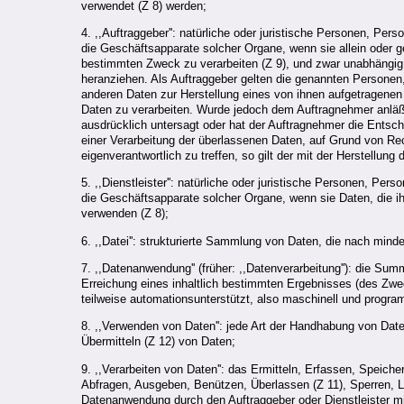
verwendet (Z 8) werden;
4. ,,Auftraggeber'': natürliche oder juristische Personen, P
die Geschäftsapparate solcher Organe, wenn sie allein oder 
bestimmten Zweck zu verarbeiten (Z 9), und zwar unabhängig 
heranziehen. Als Auftraggeber gelten die genannten Persone
anderen Daten zur Herstellung eines von ihnen aufgetragenen
Daten zu verarbeiten. Wurde jedoch dem Auftragnehmer anläßl
ausdrücklich untersagt oder hat der Auftragnehmer die Ents
einer Verarbeitung der überlassenen Daten, auf Grund von Re
eigenverantwortlich zu treffen, so gilt der mit der Herstellun
5. ,,Dienstleister'': natürliche oder juristische Personen, 
die Geschäftsapparate solcher Organe, wenn sie Daten, die i
verwenden (Z 8);
6. ,,Datei'': strukturierte Sammlung von Daten, die nach min
7. ,,Datenanwendung'' (früher: ,,Datenverarbeitung''): die Su
Erreichung eines inhaltlich bestimmten Ergebnisses (des Zw
teilweise automationsunterstützt, also maschinell und progr
8. ,,Verwenden von Daten'': jede Art der Handhabung von Dat
Übermitteln (Z 12) von Daten;
9. ,,Verarbeiten von Daten'': das Ermitteln, Erfassen, Speich
Abfragen, Ausgeben, Benützen, Überlassen (Z 11), Sperren, L
Datenanwendung durch den Auftraggeber oder Dienstleister m