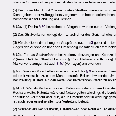
über die Organe verhängten Geldstrafen haftet der Inhaber des Unte
(5) Die in den Abs. 1 und 2 bezeichneten Strafbestimmungen sind au
Dienstgebers oder Auftraggebers vorgenommen haben, sofern ihnen w
Vornahme dieser Handlung abzulehnen.
§ 60a.
(1) Die im
§ 60
bezeichneten Vergehen werden nur auf Verlange
(2) Das Strafverfahren obliegt dem Einzelrichter des Gerichtshofes e
(3) Für die Geltendmachung der Ansprüche nach
§ 53
gelten die Bes
Gegen den Ausspruch über den Entschädigungsanspruch steht beiden
§ 60b.
Für das Strafverfahren bei Markenverletzungen und Kennzeic
2 (Ausschluß der Öffentlichkeit) und § 149 (Urteilsveröffentlichung
Markenverletzungen ist auch
§ 57
(Vorfragen) anzuwenden.
§ 60c.
Wer den Vorschriften einer auf Grund des
§ 9
erlassenen Veror
oder mit Arrest bis zu einem Monat bestraft. Bei erschwerenden Um
Verurteilung ist stets auf den Verfall der betreffenden Waren zu erke
§ 61.
(1) Wer als Vertreter vor dem Patentamt oder vor dem Obersten
Rechtsanwälte, Patentanwälte und Notare gelten allerdings die berufs
schriftliche Vollmacht darzutun, die in Urschrift oder in ordnungsge
ist auch jeder einzelne allein zur Vertretung befugt.
(2) Schreitet ein Rechtsanwalt, Patentanwalt oder Notar ein, so erse