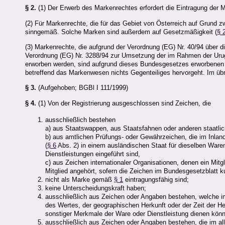
§ 2.
(1) Der Erwerb des Markenrechtes erfordert die Eintragung der 
(2) Für Markenrechte, die für das Gebiet von Österreich auf Grund 
sinngemäß. Solche Marken sind außerdem auf Gesetzmäßigkeit (
§ 
(3) Markenrechte, die aufgrund der Verordnung (EG) Nr. 40/94 über 
Verordnung (EG) Nr. 3288/94 zur Umsetzung der im Rahmen der Urug
erworben werden, sind aufgrund dieses Bundesgesetzes erworbenen
betreffend das Markenwesen nichts Gegenteiliges hervorgeht. Im übr
§ 3.
(Aufgehoben; BGBl I 111/1999)
§ 4.
(1) Von der Registrierung ausgeschlossen sind Zeichen, die
ausschließlich bestehen
a) aus Staatswappen, aus Staatsfahnen oder anderen staatli
b) aus amtlichen Prüfungs- oder Gewährzeichen, die im Inl
(
§ 6
Abs. 2) in einem ausländischen Staat für dieselben Waren 
Dienstleistungen eingeführt sind,
c) aus Zeichen internationaler Organisationen, denen ein Mi
Mitglied angehört, sofern die Zeichen im Bundesgesetzblatt
nicht als Marke gemäß
§ 1
eintragungsfähig sind;
keine Unterscheidungskraft haben;
ausschließlich aus Zeichen oder Angaben bestehen, welche i
des Wertes, der geographischen Herkunft oder der Zeit der He
sonstiger Merkmale der Ware oder Dienstleistung dienen kön
ausschließlich aus Zeichen oder Angaben bestehen, die im al