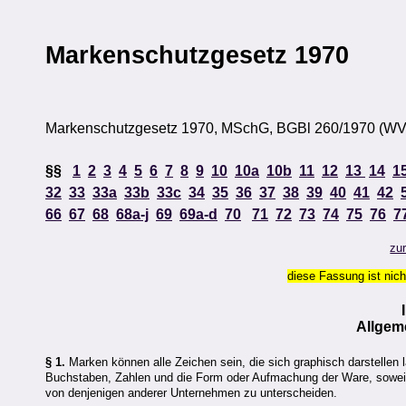
Markenschutzgesetz 1970
Markenschutzgesetz 1970, MSchG, BGBl 260/1970 (WV)
§§
1
2
3
4
5
6
7
8
9
10
10a
10b
11
12
13
14
1
32
33
33a
33b
33c
34
35
36
37
38
39
40
41
42
66
67
68
68a-j
69
69a-d
70
71
72
73
74
75
76
7
zu
diese Fassung ist nich
Allgem
§ 1.
Marken können alle Zeichen sein, die sich graphisch darstellen
Buchstaben, Zahlen und die Form oder Aufmachung der Ware, soweit
von denjenigen anderer Unternehmen zu unterscheiden.