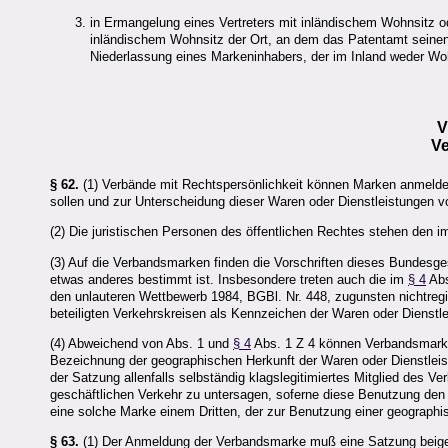
in Ermangelung eines Vertreters mit inländischem Wohnsitz o
inländischem Wohnsitz der Ort, an dem das Patentamt seinen 
Niederlassung eines Markeninhabers, der im Inland weder Wo
V
V
§ 62.
(1) Verbände mit Rechtspersönlichkeit können Marken anmelden,
sollen und zur Unterscheidung dieser Waren oder Dienstleistungen 
(2) Die juristischen Personen des öffentlichen Rechtes stehen den 
(3) Auf die Verbandsmarken finden die Vorschriften dieses Bundesg
etwas anderes bestimmt ist. Insbesondere treten auch die im
§ 4
Abs
den unlauteren Wettbewerb 1984, BGBl. Nr. 448, zugunsten nichtregi
beteiligten Verkehrskreisen als Kennzeichen der Waren oder Dienstlei
(4) Abweichend von Abs. 1 und
§ 4
Abs. 1 Z 4 können Verbandsmarke
Bezeichnung der geographischen Herkunft der Waren oder Dienstleis
der Satzung allenfalls selbständig klagslegitimiertes Mitglied des 
geschäftlichen Verkehr zu untersagen, soferne diese Benutzung den
eine solche Marke einem Dritten, der zur Benutzung einer geographi
§ 63.
(1) Der Anmeldung der Verbandsmarke muß eine Satzung beigef