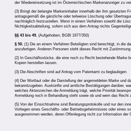
der Wiedereinsetzung ist im Österreichischen Markenanzeiger zu ver
(3) Bringt der belangte Markeninhaber innerhalb der ihm gesetzten Fr
antragsgemäß die gänzliche oder teilweise Löschung oder Übertragun
nachträglich festzustellen. Wenn in einem Verfahren sowohl die Lösc
Nichtigkeitsabteilung, sofern sich aus dem Antrag nichts Gegenteilig
§§ 43 bis 49.
(Aufgehoben; BGBl 1977/350)
§ 50.
(1) Die an einem Verfahren Beteiligten sind berechtigt, in die
anzufertigen. Anderen Personen steht dieses Recht mit Zustimmung d
(2) In Geschäftsstücke, die eine noch zu Recht bestehende Marke be
Kopien herstellen lassen.
(3) Die Abschriften sind auf Antrag vom Patentamt zu beglaubigen.
(4) Der Wortlaut oder die Darstellung der angemeldeten Marke und 
bekanntzugeben. Auskünfte und amtliche Bestätigungen darüber, wa
welches Aktenzeichen die Anmeldung trägt, welche Priorität beanspr
Anmeldung noch in Behandlung steht sowie ob und wem das Recht aus
(5) Von der Einsichtnahme sind Beratungsprotokolle und nur den in
Vorliegen eines Geschäfts- oder Betriebsgeheimnisses oder eines s
ausgenommen werden, deren Offenlegung nicht zur Information der Öffe