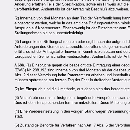
Änderung erfaßten Teils der Spezifikation, sowie ein Hinweis auf di
veröffentlichen. Andernfalls ist der Antrag mit Beschluß abzuweisen.
(2) Innerhalb von drei Monaten ab dem Tag der Veröffentlichung ka
eingebracht werden, welche in das amtliche Prüfungsverfahren mitein
Anspruch auf Kostenersatz. Ebensowenig ist der Einschreiter vom E
Stellungnahmen bleiben unberücksichtigt.
(3) Langen keine Stellungnahmen ein oder ergibt auch die aufgrund d
Anforderungen des Gemeinschaftsrechts betreffend die gemeinschaf
erfüllt, so ist der Antragsteller hiervon in Kenntnis zu setzen und d
Europäischen Gemeinschaften weiterzuleiten. Andernfalls ist der An
§ 68b.
(1) Einsprüche gegen die beabsichtigte Eintragung einer geo
(EWG) Nr. 2081/92 sind innerhalb von drei Monaten ab der diesbezü
Abs. 2 dieser Verordnung beim Patentamt zu erheben und innerhalb di
müssen spätestens am letzten Tag der Frist in dreifacher Ausfertigu
(2) Im Einspruch sind die Umstände, aus denen sich das berechtigt
(3) Verspätete oder nicht fristgerecht begründete Einsprüche sowie 
Dies ist dem Einsprechenden formfrei mitzuteilen. Diese Mitteilung od
(4) Eine Wiedereinsetzung in den vorigen Stand wegen Versäumung d
statt.
(5) Zuständige Behörde für Verfahren nach Art. 7 Abs. 5 der Verord