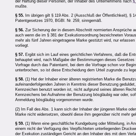
der Haftung dieser Personen, der Inhaber des Unternehmens nach
§
mußte.
§ 55.
Im übrigen gilt § 119 Abs. 2 (Ausschluß der Öffentlichkeit), § 
Patentgesetzes 1970, BGBl. Nr. 259, sinngemäß.
§ 56.
Zur Sicherung der in diesem Abschnitt normierten Ansprüche a
auch wenn die im § 381 der Exekutionsordnung bezeichneten Vorausse
mehr als fünf Jahren eingetragene Marke gestützt wird, nur erlass
vorliegt.
§ 57.
Ergibt sich im Lauf eines gerichtlichen Verfahrens, daß die E
behauptet wird, nach Maßgabe der Bestimmungen dieses Gesetzes bes
Vorfrage durch das Patentamt, bei dem die Vorfrage schon vor Begin
unterbrochen, so ist diese Entscheidung dem Urteil zugrunde zu leg
§ 58.
(1) Hat der Inhaber einer älteren registrierten Marke die Benu
aufeinanderfolgenden Jahren in Kenntnis dieser Benutzung geduldet, s
Kennzeichen benutzt worden ist, nicht aufgrund seines älteren Rech
Kennzeichens bei Aufnahme der Benutzung bösgläubig war oder, sofe
Anmeldung bösgläubig vorgenommen wurde.
(2) Im Fall des Abs. 1 kann sich der Inhaber der jüngeren Marke ode
Marke nicht widersetzen, obwohl diese ihm gegenüber nicht mehr g
§ 59.
(1) Wenn eine geschäftliche Kundgebung oder Mitteilung, in An
einem nicht der Verfügung des Verpflichteten unterliegenden Druckw
der Exekution zuständigen Gericht an den Inhaber des mit dem Ver