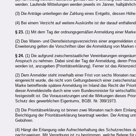
werden. Laufende Mitteilungen werden jeweils im Jänner, halbjährlich
(3) Die Anträge unterliegen der Zahlung eines Entgelts, dessen Höhe 
(4) Bei einem Verzicht auf weitere Auskünfte ist der darauf entfalle
§ 23.
(1) Mit dem Tag der ordnungsgemäßen Anmeldung einer Marke er
(2) Das Waren- und Dienstleistungsverzeichnis einer angemeldeten o
Erweiterung gelten die Vorschriften über die Anmeldung von Marken
§ 24.
(1) Die aufgrund zwischenstaatlicher Vereinbarungen eingeräumt
Anspruch zu nehmen. Dabei sind der Tag der Anmeldung, deren Prio
worden ist, anzugeben (Prioritätserklärung). Ferner ist das Aktenze
(2) Dem Anmelder steht innerhalb einer Frist von sechs Monaten na
eingereicht wurde, die nicht vom Geltungsbereich einer zwischenstaatl
Marke betreffende spätere Anmeldung im Inland das Recht der Prior
dieser Anmeldestelle durch eine vom Bundesminister für wirtschaft
festgestellt ist. Die Voraussetzungen und die Wirkungen dieses Prio
Schutz des gewerblichen Eigentums, BGBl. Nr. 399/1973.
(3) Die Prioritätserklärung ist binnen zwei Monaten nach dem Einla
Berichtigung der Prioritätserklärung beantragt werden. Der Antrag u
Gebühren.
(4) Hängt die Erlangung oder Aufrechterhaltung des Schutzrechtes dav
nachzuweisen. Mit Verordnung ist zu bestimmen, welche Belege für di