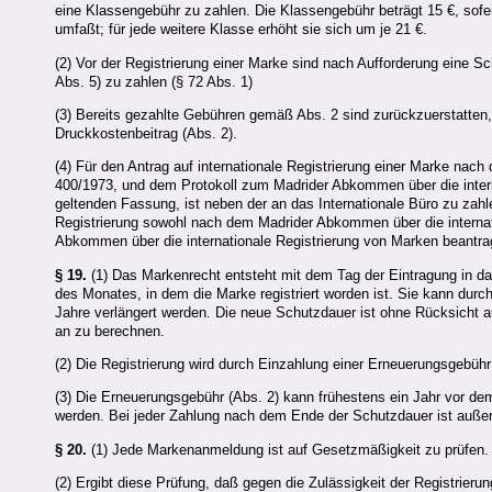
eine Klassengebühr zu zahlen. Die Klassengebühr beträgt 15 €, sofe
umfaßt; für jede weitere Klasse erhöht sie sich um je 21 €.
(2) Vor der Registrierung einer Marke sind nach Aufforderung eine S
Abs. 5) zu zahlen (§ 72 Abs. 1)
(3) Bereits gezahlte Gebühren gemäß Abs. 2 sind zurückzuerstatten, 
Druckkostenbeitrag (Abs. 2).
(4) Für den Antrag auf internationale Registrierung einer Marke nac
400/1973, und dem Protokoll zum Madrider Abkommen über die internat
geltenden Fassung, ist neben der an das Internationale Büro zu zahl
Registrierung sowohl nach dem Madrider Abkommen über die interna
Abkommen über die internationale Registrierung von Marken beantragt
§ 19.
(1) Das Markenrecht entsteht mit dem Tag der Eintragung in d
des Monates, in dem die Marke registriert worden ist. Sie kann durc
Jahre verlängert werden. Die neue Schutzdauer ist ohne Rücksicht
an zu berechnen.
(2) Die Registrierung wird durch Einzahlung einer Erneuerungsgebüh
(3) Die Erneuerungsgebühr (Abs. 2) kann frühestens ein Jahr vor 
werden. Bei jeder Zahlung nach dem Ende der Schutzdauer ist außer
§ 20.
(1) Jede Markenanmeldung ist auf Gesetzmäßigkeit zu prüfen.
(2) Ergibt diese Prüfung, daß gegen die Zulässigkeit der Registrier