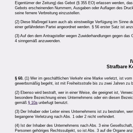
Eigentümer der Zeitung) das Gebot (§ 355 EO) erlassen werden, das
Gebots erscheinenden Nummern, Ausgaben oder Auflagen des Druckw
seine fernere Verbreitung einzustellen.
(2) Diese Maßregel kann auch als einstweilige Verfügung im Sinne
einer gefährdeten Partei angeordnet werden. § 56 erster Satz ist an
(3) Auf den dem Antragsteller wegen Zuwiderhandlungen gegen das
4 sinngemäß anzuwenden.
I
Strafbare 
§ 60.
(1) Wer im geschäftlichen Verkehr eine Marke verletzt, ist vom
gewerbsmäßig begeht, ist mit Freiheitsstrafe bis zu zwei Jahren zu b
(2) Ebenso wird bestraft, wer in einer Weise, die geeignet ist, Ver
besondere Bezeichnung eines Unternehmens oder ein diesen Bezeic
gemäß
§ 10a
unbefugt benutzt.
(3) Der Inhaber oder Leiter eines Unternehmens ist zu bestrafen, w
begangene Verletzung nach Abs. 1 oder 2 nicht verhindert.
(4) Ist der Inhaber des Unternehmens nach Abs. 3 eine Gesellschaft
Personen gehöriges Rechtssubjekt, so ist Abs. 3 auf die Organe an