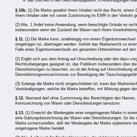
das Zeichen in den Geschäftspapieren, in Ankündigungen ode
§ 10b.
(1) Die Marke gewährt ihrem Inhaber nicht das Recht, einem D
ihrem Inhaber oder mit seiner Zustimmung im EWR in den Verkehr g
(2) Abs. 1 findet keine Anwendung, wenn berechtigte Gründe es recht
insbesondere wenn der Zustand der Waren nach ihrem Inverkehrbringe
§ 11.
(1) Die Marke kann, unabhängig von einem Eigentumswechsel am 
eingetragen ist, übertragen werden. Gehört das Markenrecht zu eine
Falle eines Eigentumswechsels am gesamten Unternehmen auf den ne
(2) Ergibt sich aus dem Antrag auf Umschreibung oder den dazu vorg
Rechtsüberganges geeignet ist, das Publikum insbesondere über die 
Dienstleistungen zu täuschen, so ist der Antrag auf Umschreibung 
Dienstleistungsverzeichnisses zur Beseitigung der Täuschungsgefah
(3) Solange die Marke nicht umgeschrieben ist, kann das Markenrec
Verständigungen, welche die Marke betreffen, mit Wirkung gegen de
§ 12.
Niemand darf ohne Zustimmung des Berechtigten den Namen, d
Kennzeichnung von Waren oder Dienstleistungen benutzen.
§ 13.
(1) Erweckt die Wiedergabe einer eingetragenen Marke in eine
eine Gattungsbezeichnung der Waren oder Dienstleistungen, für die s
Marke sicherzustellen, daß der Wiedergabe der Marke spätestens be
eingetragene Marke handelt.