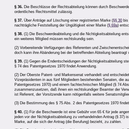
§ 36.
Die Beschlüsse der Rechtsabteilung können durch Beschwerde 
ordentliches Rechtsmittel zulässig.
§ 37.
Über Anträge auf Löschung einer registrierten Marke (
§§ 30
bis
nachträgliche Feststellung der Ungültigkeit einer Marke (
§ 69a
) entsc
§ 38.
(1) Die Beschwerdeabteilung und die Nichtigkeitsabteilung entsc
ein weiteres Mitglied müssen rechtskundig sein.
(2) Vorbereitende Verfügungen des Referenten und Zwischenentsche
doch kann ihre Abänderung bei der betreffenden Abteilung beantragt
§ 39.
(1) Gegen die Endentscheidungen der Nichtigkeitsabteilung ste
§ 74 des Patentgesetzes 1970 findet Anwendung.
(2) Der Oberste Patent- und Markensenat verhandelt und entscheidet 
Vizepräsidenten in aus fünf Mitgliedern bestehenden Senaten, die au
Patentgesetzes 1970) und einem fachtechnischen Mitglied (§ 74 Abs
zusammenzusetzen, daß ihnen ein rechtskundiger Beamter der Verw
ist Referent, der Vorsitzende kann nötigenfalls weitere Senatsmitglie
(3) Die Bestimmung des § 75 Abs. 2 des Patentgesetzes 1970 finde
§ 40.
(1) Für die Beschwerde ist eine Gebühr von 65 € für jede ange
jeden vor der Nichtigkeitsabteilung zu verhandelnden Antrag (§ 37) is
Marke, auf die sich der Antrag (die Berufung) bezieht, zu zahlen.