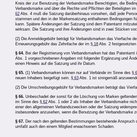
Kreis der zur Benutzung der Verbandsmarke Berechtigten, die Bedi
Verbandsmarke und über die Rechte und Pflichten der Beteiligten i
62
Abs. 4 muß die Satzung darüberhinaus vorsehen, daß jede Person
stammen und den in der Markensatzung enthaltenen Bedingungen fü
kann. Spätere Änderungen der Satzung sind dem Patentamt mitzuteil
wirksam. Die Satzung und ihre Änderungen sind in zwei Stücken vorzu
(2) Die Anmeldegebühr beträgt für Verbandsmarken das Vierfache d
Erneuerungsgebühr das Zehnfache der im
§ 18
Abs. 2 festgesetzten
§ 64.
Bei der Registrierung von Verbandsmarken hat das Patentamt in
Abs. 1 vorgeschriebenen Angaben mit folgender Ergänzung und Änd
einen Hinweis auf die Satzung und ihr Datum.
§ 65.
(1) Verbandsmarken können nur auf Verbände im Sinne des
§ 
neuen Inhabers beigefügt sein.
§ 63
Abs. 1 ist sinngemäß anzuwend
(2) Die Umschreibungsgebühr für Verbandsmarken beträgt das Vierf
§ 66.
Unbeschadet der sonst für die Löschung von Marken geltenden 
im Sinne des
§ 62
Abs. 1 oder 2 als Inhaber der Verbandsmarke nich
einer den allgemeinen Verbandszwecken oder der Satzung widersprec
insbesondere anzusehen, wenn die Benutzung der Verbandsmarke zu e
§ 67.
Der nach den geltenden Bestimmungen bestehende Anspruch d
umfaßt auch den einem Mitglied erwachsenen Schaden.