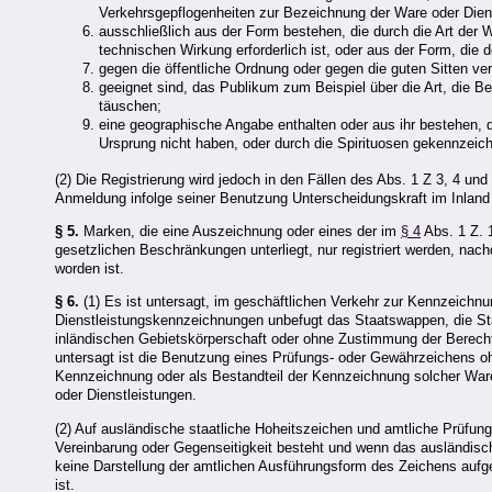
Verkehrsgepflogenheiten zur Bezeichnung der Ware oder Diens
ausschließlich aus der Form bestehen, die durch die Art der W
technischen Wirkung erforderlich ist, oder aus der Form, die 
gegen die öffentliche Ordnung oder gegen die guten Sitten v
geeignet sind, das Publikum zum Beispiel über die Art, die B
täuschen;
eine geographische Angabe enthalten oder aus ihr bestehen, 
Ursprung nicht haben, oder durch die Spirituosen gekennzeich
(2) Die Registrierung wird jedoch in den Fällen des Abs. 1 Z 3, 4 un
Anmeldung infolge seiner Benutzung Unterscheidungskraft im Inland
§ 5.
Marken, die eine Auszeichnung oder eines der im
§ 4
Abs. 1 Z. 
gesetzlichen Beschränkungen unterliegt, nur registriert werden, 
worden ist.
§ 6.
(1) Es ist untersagt, im geschäftlichen Verkehr zur Kennzeichn
Dienstleistungskennzeichnungen unbefugt das Staatswappen, die Sta
inländischen Gebietskörperschaft oder ohne Zustimmung der Berech
untersagt ist die Benutzung eines Prüfungs- oder Gewährzeichens 
Kennzeichnung oder als Bestandteil der Kennzeichnung solcher Waren 
oder Dienstleistungen.
(2) Auf ausländische staatliche Hoheitszeichen und amtliche Prüfun
Vereinbarung oder Gegenseitigkeit besteht und wenn das ausländis
keine Darstellung der amtlichen Ausführungsform des Zeichens aufge
ist.