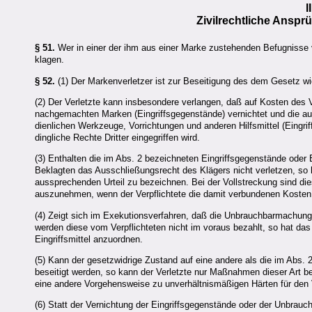
I
Zivilrechtliche Ansp
§ 51.
Wer in einer der ihm aus einer Marke zustehenden Befugnisse v
klagen.
§ 52.
(1) Der Markenverletzer ist zur Beseitigung des dem Gesetz wid
(2) Der Verletzte kann insbesondere verlangen, daß auf Kosten des
nachgemachten Marken (Eingriffsgegenstände) vernichtet und die au
dienlichen Werkzeuge, Vorrichtungen und anderen Hilfsmittel (Eingri
dingliche Rechte Dritter eingegriffen wird.
(3) Enthalten die im Abs. 2 bezeichneten Eingriffsgegenstände oder 
Beklagten das Ausschließungsrecht des Klägers nicht verletzen, so
aussprechenden Urteil zu bezeichnen. Bei der Vollstreckung sind di
auszunehmen, wenn der Verpflichtete die damit verbundenen Kosten 
(4) Zeigt sich im Exekutionsverfahren, daß die Unbrauchbarmachung v
werden diese vom Verpflichteten nicht im voraus bezahlt, so hat da
Eingriffsmittel anzuordnen.
(5) Kann der gesetzwidrige Zustand auf eine andere als die im Abs. 
beseitigt werden, so kann der Verletzte nur Maßnahmen dieser Art b
eine andere Vorgehensweise zu unverhältnismäßigen Härten für den V
(6) Statt der Vernichtung der Eingriffsgegenstände oder der Unbrauc