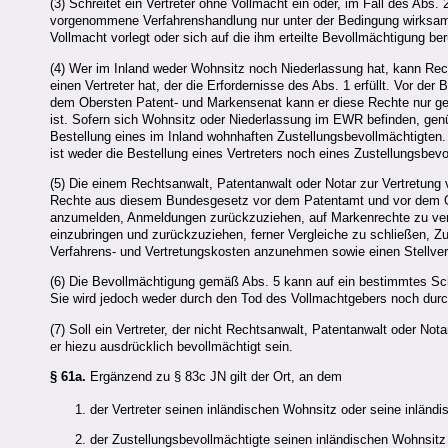
(3) Schreitet ein Vertreter ohne Vollmacht ein oder, im Fall des Abs. 
vorgenommene Verfahrenshandlung nur unter der Bedingung wirksam
Vollmacht vorlegt oder sich auf die ihm erteilte Bevollmächtigung ber
(4) Wer im Inland weder Wohnsitz noch Niederlassung hat, kann R
einen Vertreter hat, der die Erfordernisse des Abs. 1 erfüllt. Vor d
dem Obersten Patent- und Markensenat kann er diese Rechte nur gel
ist. Sofern sich Wohnsitz oder Niederlassung im EWR befinden, ge
Bestellung eines im Inland wohnhaften Zustellungsbevollmächtigten
ist weder die Bestellung eines Vertreters noch eines Zustellungsbevol
(5) Die einem Rechtsanwalt, Patentanwalt oder Notar zur Vertretung 
Rechte aus diesem Bundesgesetz vor dem Patentamt und vor dem O
anzumelden, Anmeldungen zurückzuziehen, auf Markenrechte zu verzi
einzubringen und zurückzuziehen, ferner Vergleiche zu schließen, Z
Verfahrens- und Vertretungskosten anzunehmen sowie einen Stellvert
(6) Die Bevollmächtigung gemäß Abs. 5 kann auf ein bestimmtes Sch
Sie wird jedoch weder durch den Tod des Vollmachtgebers noch durc
(7) Soll ein Vertreter, der nicht Rechtsanwalt, Patentanwalt oder No
er hiezu ausdrücklich bevollmächtigt sein.
§ 61a.
Ergänzend zu § 83c JN gilt der Ort, an dem
der Vertreter seinen inländischen Wohnsitz oder seine inländ
der Zustellungsbevollmächtigte seinen inländischen Wohnsitz