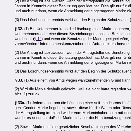
(2) Der Antrag ist abzuweisen, wenn der Antragsteller die Benutzun
Jahren in Kenntnis dieser Benutzung geduldet hat. Dies gilt nur für 
und auch nur dann, wenn die Anmeldung der eingetragenen Marke ni
(3) Das Löschungserkenntnis wirkt auf den Beginn der Schutzdauer (
§ 32.
(1) Ein Unternehmer kann die Löschung einer Marke begehren,
Unternehmens oder eine diesen Bezeichnungen ähnliche Bezeichnung 
worden ist (
§ 12
) und wenn die Benutzung der Marke geeignet wäre, 
vorerwähnten Unternehmenskennzeichen des Antragstellers hervorzu
(2) Der Antrag ist abzuweisen, wenn der Antragsteller die Benutzun
Jahren in Kenntnis dieser Benutzung geduldet hat. Dies gilt nur für 
und auch nur dann, wenn die Anmeldung der eingetragenen Marke ni
(3) Das Löschungserkenntnis wirkt auf den Beginn der Schutzdauer (
§ 33.
(1) Aus einem von Amts wegen wahrzunehmenden Grund kann d
(2) Wird die Marke deshalb gelöscht, weil sie nicht hätte registrier
Abs. 1) zurück.
§ 33a.
(1) Jedermann kann die Löschung einer seit mindestens fünf J
genießenden Marke begehren, soweit diese für die Waren oder Dienstle
der Antragstellung im Inland weder vom Markeninhaber noch mit de
wurde, es sei denn, daß der Markeninhaber die Nichtbenutzung recht
(2) Soweit Marken infolge gesetzlicher Beschränkungen des Verkehrs 