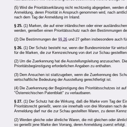
(5) Wird die Prioritätserklärung nicht rechtzeitig abgegeben, werden d
Anmeldung, deren Priorität in Anspruch genommen wird, nach amtliche
nach dem Tag der Anmeldung im Inland.
§ 25.
(1) Marken, die auf einer inländischen oder einer ausländisch
werden, genießen einen Prioritätsschutz nach den Bestimmungen d
(2) Die Bestimmungen der
§§ 26
und 27 gelten insbesondere auch f
§ 26.
(1) Der Schutz besteht nur, wenn der Bundesminister für wirtsc
für die Marken, die zur Kennzeichnung von dort zur Schau gestellte
(2) Um die Zuerkennung hat die Ausstellungsleitung anzusuchen. Di
Prioritätsbegünstigung erforderlichen Angaben zu enthalten.
(3) Dem Ansuchen ist stattzugeben, wenn die Zuerkennung des Schut
wirtschaftliche Bedeutung der Ausstellung gerechtfertigt ist.
(4) Die Zuerkennung der Begünstigung des Prioritätsschutzes ist auf
"Österreichischen Patentblatt" zu verlautbaren.
§ 27.
(1) Der Schutz hat die Wirkung, daß die Marke vom Tag der Ei
Prioritätsrecht genießt, wenn sie innerhalb von drei Monaten nach 
Anmeldung darf nur die zur Schau gestellten Waren, zu deren Kennz
(2) Werden gleiche oder ähnliche Waren, die mit gleichen oder ähnli
so genießt jene Marke den Vorrang, deren Anmeldung zuerst erfolgt.