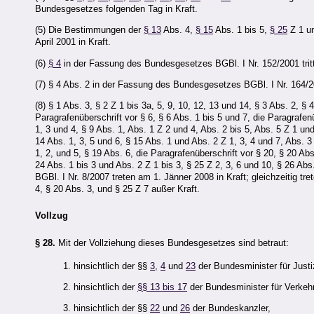
Bundesgesetzes folgenden Tag in Kraft.
(5) Die Bestimmungen der
§ 13
Abs. 4,
§ 15
Abs. 1 bis 5,
§ 25
Z 1 u
April 2001 in Kraft.
(6)
§ 4
in der Fassung des Bundesgesetzes BGBl. I Nr. 152/2001 tritt 
(7) § 4 Abs. 2 in der Fassung des Bundesgesetzes BGBl. I Nr. 164/200
(8) § 1 Abs. 3, § 2 Z 1 bis 3a, 5, 9, 10, 12, 13 und 14, § 3 Abs. 2, §
Paragrafenüberschrift vor § 6, § 6 Abs. 1 bis 5 und 7, die Paragrafen
1, 3 und 4, § 9 Abs. 1, Abs. 1 Z 2 und 4, Abs. 2 bis 5, Abs. 5 Z 1 un
14 Abs. 1, 3, 5 und 6, § 15 Abs. 1 und Abs. 2 Z 1, 3, 4 und 7, Abs. 3
1, 2, und 5, § 19 Abs. 6, die Paragrafenüberschrift vor § 20, § 20 Abs
24 Abs. 1 bis 3 und Abs. 2 Z 1 bis 3, § 25 Z 2, 3, 6 und 10, § 26 A
BGBl. I Nr. 8/2007 treten am 1. Jänner 2008 in Kraft; gleichzeitig tre
4, § 20 Abs. 3, und § 25 Z 7 außer Kraft.
Vollzug
§ 28.
Mit der Vollziehung dieses Bundesgesetzes sind betraut:
1. hinsichtlich der §§
3
,
4
und
23
der Bundesminister für Justi
2. hinsichtlich der
§§ 13 bis 17
der Bundesminister für
Verkehr
3. hinsichtlich der §§
22
und
26
der Bundeskanzler,