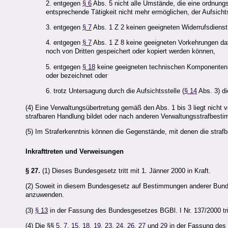
2. entgegen
§ 6
Abs. 5 nicht alle Umstände, die eine ordnun
entsprechende Tätigkeit nicht mehr ermöglichen, der Aufsichts
3. entgegen
§ 7
Abs. 1 Z 2 keinen geeigneten Widerrufsdienst 
4. entgegen
§ 7
Abs. 1 Z 8 keine geeigneten Vorkehrungen dafü
noch von Dritten gespeichert oder kopiert werden können,
5. entgegen
§ 18
keine geeigneten technischen Komponenten 
oder bezeichnet oder
6. trotz Untersagung durch die Aufsichtsstelle (
§ 14
Abs. 3) di
(4) Eine Verwaltungsübertretung gemäß den Abs. 1 bis 3 liegt nicht v
strafbaren Handlung bildet oder nach anderen Verwaltungsstrafbestim
(5) Im Straferkenntnis können die Gegenstände, mit denen die strafb
Inkrafttreten und Verweisungen
§ 27.
(1) Dieses Bundesgesetz tritt mit 1. Jänner 2000 in Kraft.
(2) Soweit in diesem Bundesgesetz auf Bestimmungen anderer Bundes
anzuwenden.
(3)
§ 13
in der Fassung des Bundesgesetzes BGBl. I Nr. 137/2000 trit
(4) Die §§
5
,
7
,
15
,
18
,
19
,
23
,
24
,
26
,
27
und
29
in der Fassung des 