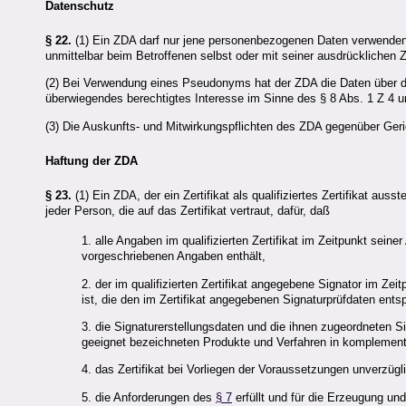
Datenschutz
§ 22.
(1) Ein
ZDA
darf nur jene personenbezogenen Daten verwenden, 
unmittelbar beim Betroffenen selbst oder mit seiner ausdrücklichen
(2) Bei Verwendung eines Pseudonyms hat der
ZDA
die Daten über d
überwiegendes berechtigtes Interesse im Sinne des § 8 Abs. 1 Z 4 u
(3) Die Auskunfts- und Mitwirkungspflichten des
ZDA
gegenüber Geri
Haftung der ZDA
§ 23.
(1) Ein
ZDA
, der ein Zertifikat als qualifiziertes Zertifikat auss
jeder Person, die auf das Zertifikat vertraut, dafür, daß
1. alle Angaben im qualifizierten Zertifikat im Zeitpunkt seiner A
vorgeschriebenen Angaben enthält,
2. der im qualifizierten Zertifikat angegebene Signator im Zei
ist, die den im Zertifikat angegebenen Signaturprüfdaten ents
3. die Signaturerstellungsdaten und die ihnen zugeordneten S
geeignet bezeichneten Produkte und Verfahren in komplemen
4. das Zertifikat bei Vorliegen der Voraussetzungen unverzügl
5. die Anforderungen des
§ 7
erfüllt und für die Erzeugung un