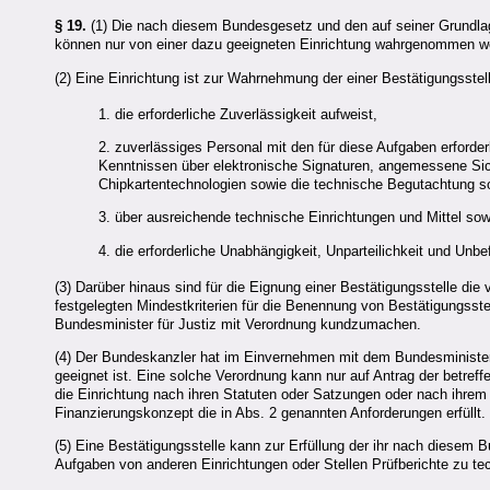
§ 19.
(1) Die nach diesem Bundesgesetz und den auf seiner Grundla
können nur von einer dazu geeigneten Einrichtung wahrgenommen w
(2) Eine Einrichtung ist zur Wahrnehmung der einer Bestätigungsste
1. die erforderliche Zuverlässigkeit aufweist,
2. zuverlässiges Personal mit den für diese Aufgaben erforde
Kenntnissen über elektronische Signaturen, angemessene Sic
Chipkartentechnologien sowie die technische Begutachtung s
3. über ausreichende technische Einrichtungen und Mittel sowi
4. die erforderliche Unabhängigkeit, Unparteilichkeit und Unbef
(3) Darüber hinaus sind für die Eignung einer Bestätigungsstelle die
festgelegten Mindestkriterien für die Benennung von Bestätigungsst
Bundesminister für Justiz mit Verordnung kundzumachen.
(4) Der Bundeskanzler hat im Einvernehmen mit dem Bundesminister f
geeignet ist. Eine solche Verordnung kann nur auf Antrag der betref
die Einrichtung nach ihren Statuten oder Satzungen oder nach ihrem 
Finanzierungskonzept die in Abs. 2 genannten Anforderungen erfüllt.
(5) Eine Bestätigungsstelle kann zur Erfüllung der ihr nach diese
Aufgaben von anderen Einrichtungen oder Stellen Prüfberichte zu t