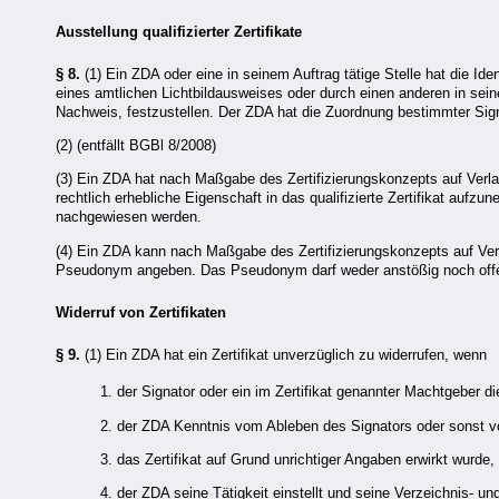
Ausstellung qualifizierter Zertifikate
§ 8.
(1) Ein ZDA oder eine in seinem Auftrag tätige Stelle hat die Iden
eines amtlichen Lichtbildausweises oder durch einen anderen in sei
Nachweis, festzustellen. Der ZDA hat die Zuordnung bestimmter Signat
(2) (entfällt BGBl 8/2008)
(3) Ein
ZDA
hat nach Maßgabe des Zertifizierungskonzepts auf Verla
rechtlich erhebliche Eigenschaft in das qualifizierte Zertifikat auf
nachgewiesen werden.
(4) Ein
ZDA
kann nach Maßgabe des Zertifizierungskonzepts auf Verl
Pseudonym angeben. Das Pseudonym darf weder anstößig noch offen
Widerruf von Zertifikaten
§ 9.
(1) Ein
ZDA
hat ein Zertifikat unverzüglich zu widerrufen, wenn
1. der Signator oder ein im Zertifikat genannter Machtgeber di
2. der
ZDA
Kenntnis vom Ableben des Signators oder sonst vo
3. das Zertifikat auf Grund unrichtiger Angaben erwirkt wurde,
4. der
ZDA
seine Tätigkeit einstellt und seine Verzeichnis- u