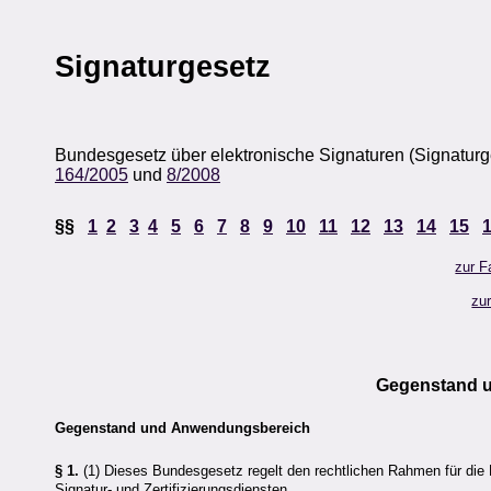
Signaturgesetz
Bundesgesetz über elektronische Signaturen (Signaturge
164/2005
und
8/2008
§§
1
2
3
4
5
6
7
8
9
10
11
12
13
14
15
zur F
zu
Gegenstand u
Gegenstand und Anwendungsbereich
§ 1.
(1) Dieses Bundesgesetz regelt den rechtlichen Rahmen für die 
Signatur- und Zertifizierungsdiensten.