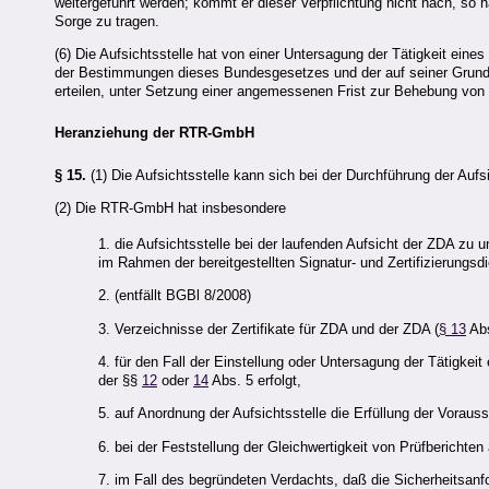
weitergeführt werden; kommt er dieser Verpflichtung nicht nach, so h
Sorge zu tragen.
(6) Die Aufsichtsstelle hat von einer Untersagung der Tätigkeit eines
der Bestimmungen dieses Bundesgesetzes und der auf seiner Grundl
erteilen, unter Setzung einer angemessenen Frist zur Behebung von
Heranziehung der RTR-GmbH
§ 15.
(1) Die Aufsichtsstelle kann sich bei der Durchführung der Au
(2) Die RTR-GmbH hat insbesondere
1. die Aufsichtsstelle bei der laufenden Aufsicht der
ZDA
zu u
im Rahmen der bereitgestellten Signatur- und Zertifizierungsd
2. (entfällt BGBl 8/2008)
3. Verzeichnisse der Zertifikate für
ZDA
und der
ZDA
(
§ 13
Abs
4. für den Fall der Einstellung oder Untersagung der Tätigkeit
der §§
12
oder
14
Abs. 5 erfolgt,
5. auf Anordnung der Aufsichtsstelle die Erfüllung der Vorausse
6. bei der Feststellung der Gleichwertigkeit von Prüfberichte
7. im Fall des begründeten Verdachts, daß die Sicherheitsan