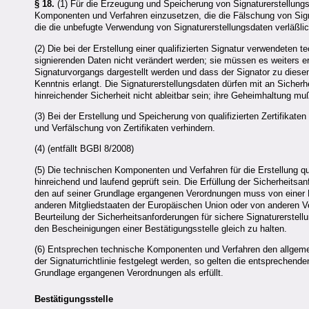
§ 18.
(1) Für die Erzeugung und Speicherung von Signaturerstellungs
Komponenten und Verfahren einzusetzen, die die Fälschung von Sign
die die unbefugte Verwendung von Signaturerstellungsdaten verläßlic
(2) Die bei der Erstellung einer
qualifizierten
Signatur verwendeten t
signierenden Daten nicht verändert werden; sie müssen es weiters 
Signaturvorgangs dargestellt werden
und dass der Signator zu diesem
Kenntnis erlangt
. Die Signaturerstellungsdaten dürfen mit an Sicher
hinreichender Sicherheit nicht ableitbar sein; ihre Geheimhaltung muß
(3) Bei der Erstellung und Speicherung von qualifizierten Zertifika
und Verfälschung von Zertifikaten verhindern.
(4) (entfällt BGBl 8/2008)
(5) Die technischen Komponenten und Verfahren für die Erstellung
qu
hinreichend und laufend geprüft sein. Die Erfüllung der Sicherheitsa
den auf seiner Grundlage ergangenen Verordnungen muss von einer B
anderen Mitgliedstaaten der Europäischen Union oder von anderen 
Beurteilung der Sicherheitsanforderungen für sichere Signaturerstell
den Bescheinigungen einer Bestätigungsstelle gleich zu halten.
(6) Entsprechen technische Komponenten und Verfahren den allgeme
der Signaturrichtlinie festgelegt werden, so gelten die entspreche
Grundlage ergangenen Verordnungen als erfüllt.
Bestätigungsstelle