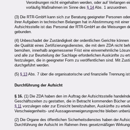
Verordnungen nicht eingehalten werden, oder auf Verlangen e
vorläufig Maßnahmen im Sinne des
§ 14
Abs. 1 anzuordnen.
(3) Die RTR-GmbH kann sich zur Beratung geeigneter Personen oder E
ihrer Aufgaben in technischen Belangen hat in Abstimmung mit einer 
Aufsichtsstelle ist das Personal der RTR-GmbH an die Weisungen de
gebunden.
(4) Unbeschadet der Zuständigkeit der ordentlichen Gerichte können
die Qualität eines Zertifizierungsdienstes, die mit dem
ZDA
nicht be
bemühen, innerhalb angemessener Frist eine einvernehmliche Lösun
und alle zur Beurteilung der Sachlage erforderlichen Auskünfte zu e
festzulegen, die in geeigneter Form zu veröffentlichen sind. Mit Z
durchgeführt werden.
(5)
§ 13
Abs. 7 über die organisatorische und finanzielle Trennung i
Durchführung der Aufsicht
§ 16.
(1) Die
ZDA
haben den im Auftrag der Aufsichtsstelle handeln
Geschäftszeiten zu gestatten, die in Betracht kommenden Bücher un
§ 11
vorzulegen oder zur Einsicht bereitzuhalten, Auskünfte zu ertei
Verschwiegenheits- und Aussageverweigerungsrechte bleiben unberü
(2) Die Organe des öffentlichen Sicherheitsdienstes haben der Aufs
Durchführung der Aufsicht im Rahmen ihres gesetzmäßigen Wirkungsb